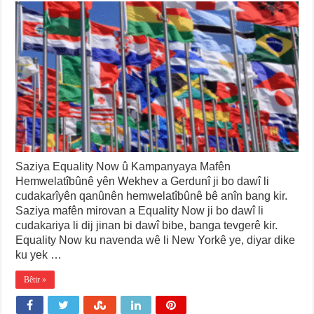
Saziya Equality Now û Kampanyaya Mafên
Hemwelatîbûnê yên Wekhev a Gerdunî ji bo dawî li
cudakarîyên qanûnên hemwelatîbûnê bê anîn bang kir.
Saziya mafên mirovan a Equality Now ji bo dawî li
cudakariya li dij jinan bi dawî bibe, banga tevgerê kir.
Equality Now ku navenda wê li New Yorkê ye, diyar dike
ku yek …
Bêtir »