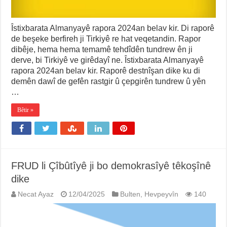
Îstixbarata Almanyayê rapora 2024an belav kir. Di raporê
de beşeke berfireh ji Tirkiyê re hat veqetandin. Rapor
dibêje, hema hema temamê tehdîdên tundrew ên ji
derve, bi Tirkiyê ve girêdayî ne. Îstixbarata Almanyayê
rapora 2024an belav kir. Raporê destnîşan dike ku di
demên dawî de gefên rastgir û çepgirên tundrew û yên
…
Bêtir »
FRUD li Çîbûtîyê ji bo demokrasîyê têkoşînê
dike
Necat Ayaz
12/04/2025
Bulten
,
Hevpeyvîn
140