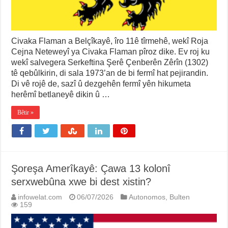
Civaka Flaman a Belçîkayê, îro 11ê tîrmehê, wekî Roja
Cejna Neteweyî ya Civaka Flaman pîroz dike. Ev roj ku
wekî salvegera Serkeftina Şerê Çenberên Zêrîn (1302)
tê qebûlkirin, di sala 1973’an de bi fermî hat pejirandin.
Di vê rojê de, sazî û dezgehên fermî yên hikumeta
herêmî betlaneyê dikin û …
Bêtir »
Şoreşa Amerîkayê: Çawa 13 kolonî
serxwebûna xwe bi dest xistin?
infowelat.com
06/07/2026
Autonomos
,
Bulten
159