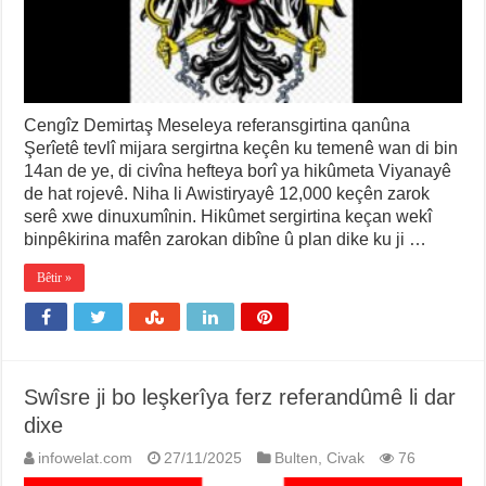
Cengîz Demirtaş Meseleya referansgirtina qanûna
Şerîetê tevlî mijara sergirtna keçên ku temenê wan di bin
14an de ye, di civîna hefteya borî ya hikûmeta Viyanayê
de hat rojevê. Niha li Awistiryayê 12,000 keçên zarok
serê xwe dinuxumînin. Hikûmet sergirtina keçan wekî
binpêkirina mafên zarokan dibîne û plan dike ku ji …
Bêtir »
Swîsre ji bo leşkerîya ferz referandûmê li dar
dixe
infowelat.com
27/11/2025
Bulten
,
Civak
76