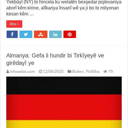
Yekbûyî (NY) bi hinceta ku welatên bexşedar piştevaniya
aborî kêm kirine, alîkariya însanî wê ya ji bo bi milyonan
kesan kêm …
Bêtir »
Almanya: Gefa li hundir bi Tirkîyeyê ve
girêdayî ye
infowelat.com
12/06/2025
Bulten
,
Polîtîka
79