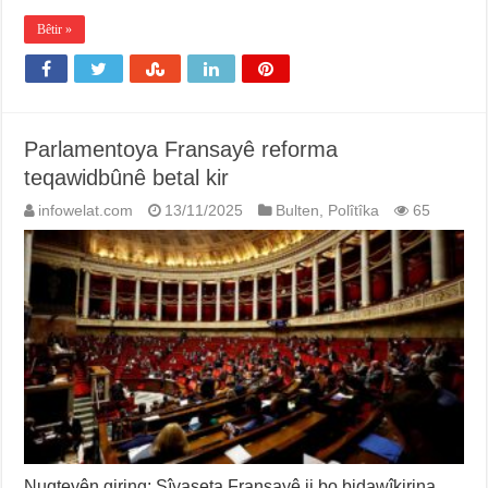
Bêtir »
Parlamentoya Fransayê reforma
teqawidbûnê betal kir
infowelat.com
13/11/2025
Bulten
,
Polîtîka
65
Nuqteyên giring: Sîyaseta Fransayê ji bo bidawîkirina