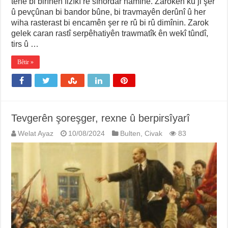
tenê bi birînên fizîkî re sînordar namîne. Zarokên ku ji şer
û pevçûnan bi bandor bûne, bi travmayên derûnî û her
wiha rasterast bi encamên şer re rû bi rû dimînin. Zarok
gelek caran rastî serpêhatiyên trawmatîk ên wekî tûndî,
tirs û …
Bêtir »
Tevgerên şoreşger, rexne û berpirsîyarî
Welat Ayaz
10/08/2024
Bulten
,
Civak
83