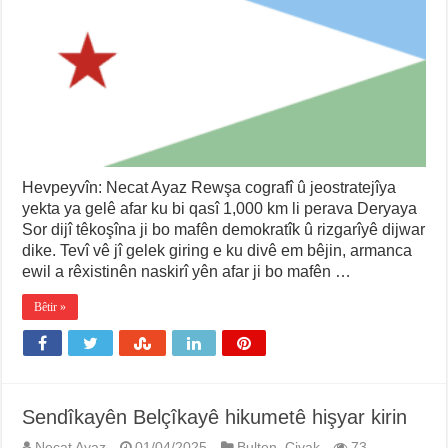
Hevpeyvîn: Necat Ayaz Rewşa cografî û jeostratejîya
yekta ya gelê afar ku bi qasî 1,000 km li perava Deryaya
Sor dijî têkoşîna ji bo mafên demokratîk û rizgarîyê dijwar
dike. Tevî vê jî gelek giring e ku divê em bêjin, armanca
ewil a rêxistinên naskirî yên afar ji bo mafên …
Bêtir »
Sendîkayên Belçîkayê hikumetê hişyar kirin
Necat Ayaz
01/04/2025
Bulten
,
Civak
73