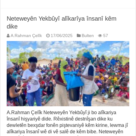
Neteweyên Yekbûyî alîkarîya însanî kêm
dike
A.Rahman Çelîk
17/06/2025
Bulten
57
A.Rahman Çelîk Neteweyên Yekbûyî ji bo alîkariya
însanî hişyariyê dide. Rêxistinê destnîşan dike ku
dewletên bexşdar fonên piştevaniyê kêm kirine, lewma jî
alîkariya însanî wê di vê salê de kêm bibe. Neteweyên