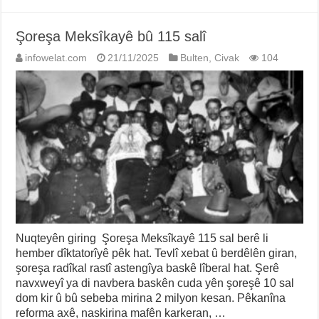
Şoreşa Meksîkayê bû 115 salî
infowelat.com
21/11/2025
Bulten
,
Civak
104
Nuqteyên giring Şoreşa Meksîkayê 115 sal berê li
hember dîktatorîyê pêk hat. Tevlî xebat û berdêlên giran,
şoreşa radîkal rastî astengîya baskê lîberal hat. Şerê
navxweyî ya di navbera baskên cuda yên şoreşê 10 sal
dom kir û bû sebeba mirina 2 milyon kesan. Pêkanîna
reforma axê, naskirina mafên karkeran, …