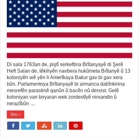
Di sala 1763an de, piştî serkeftina Brîtanyayê di Şerê
Heft Salan de, têkiliyên navbera hukûmeta Brîtanyê û 13
koloniyên wê yên li Amerîkaya Bakur gav bi gav xera
bûn. Parlamentoya Brîtanyayê bi armanca dabînkirina
mesrefên parastinê qanûn û bacên nû derxist. Gelê
koloniyan van biryaran wek zordestîyê nirxandin û
nerazîbûn …
Bêtir »