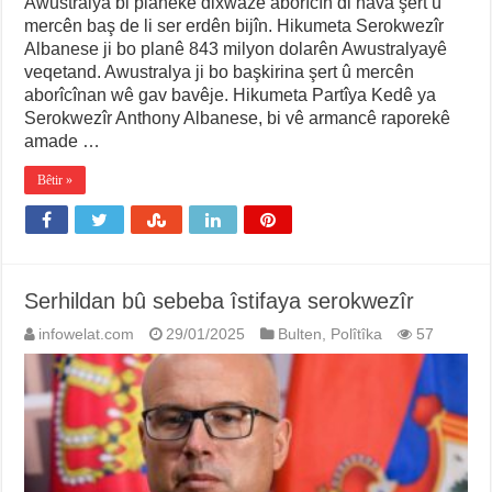
Awustralya bi planekê dixwaze aborîcîn di nava şert û
mercên baş de li ser erdên bijîn. Hikumeta Serokwezîr
Albanese ji bo planê 843 milyon dolarên Awustralyayê
veqetand. Awustralya ji bo başkirina şert û mercên
aborîcînan wê gav bavêje. Hikumeta Partîya Kedê ya
Serokwezîr Anthony Albanese, bi vê armancê raporekê
amade …
Bêtir »
Serhildan bû sebeba îstifaya serokwezîr
infowelat.com
29/01/2025
Bulten
,
Polîtîka
57