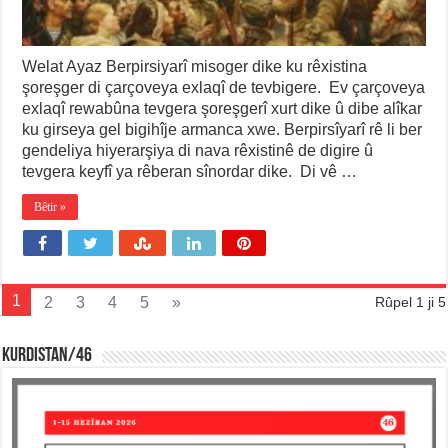
Welat Ayaz Berpirsiyarî misoger dike ku rêxistina
şoreşger di çarçoveya exlaqî de tevbigere. Ev çarçoveya
exlaqî rewabûna tevgera şoreşgerî xurt dike û dibe alîkar
ku girseya gel bigihîje armanca xwe. Berpirsîyarî rê li ber
gendeliya hiyerarşiya di nava rêxistinê de digire û
tevgera keyfî ya rêberan sînordar dike. Di vê …
Bêtir »
1
2
3
4
5
»
Rûpel 1 ji 5
KURDISTAN/46