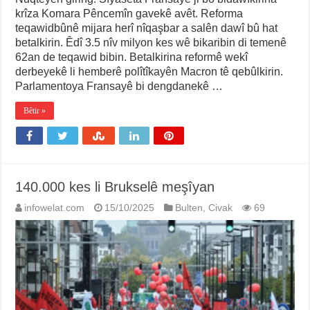
krîza Komara Pêncemîn gavekê avêt. Reforma
teqawidbûnê mijara herî nîqaşbar a salên dawî bû hat
betalkirin. Êdî 3.5 nîv milyon kes wê bikaribin di temenê
62an de teqawid bibin. Betalkirina reformê wekî
derbeyekê li hemberê polîtîkayên Macron tê qebûlkirin.
Parlamentoya Fransayê bi dengdanekê …
Bêtir »
140.000 kes li Brukselê meşîyan
infowelat.com
15/10/2025
Bulten
,
Civak
69