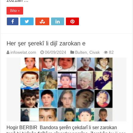
2021an …
Bêtir »
Her şer şerekî li dijî zarokan e
infowelat.com
06/09/2024
Bulten
,
Civak
82
Hogir BERBIR Bandora şerên çekdarî li ser zarokan