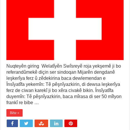
Nuqteyên giring Welatîyên Swîsreyê roja yekşemê ji bo
referandûmekê diçin ser sindoqan Mijarên dengdanê
leşkerîya ferz û zêdekirina baca dewlemendan e
Însîyatîfa yekemîn: Tê pêşnîyazkirin, di dewsa leşkerîya
ferz de ciwan karekî ji bo xêra civakê bikin. Însîyatîfa
duyemîn: Tê pêşnîyazkirin, baca mîrasa di ser 50 mîlyon
frankî re bibe …
Bêtir »