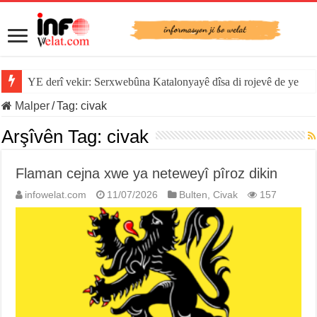
YE derî vekir: Serxwebûna Katalonyayê dîsa di rojevê de ye
Sînorê di navbera Îspanya û Cebelîtariqê de hate rakirin
Malper
/
Tag:
civak
Arşîvên Tag:
civak
Flaman cejna xwe ya neteweyî pîroz dikin
infowelat.com
11/07/2026
Bulten
,
Civak
157