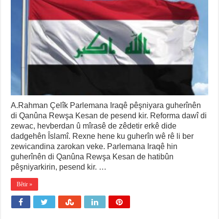
A.Rahman Çelîk Parlemana Iraqê pêşniyara guherînên
di Qanûna Rewşa Kesan de pesend kir. Reforma dawî di
zewac, hevberdan û mîrasê de zêdetir erkê dide
dadgehên Îslamî. Rexne hene ku guherîn wê rê li ber
zewicandina zarokan veke. Parlemana Iraqê hin
guherînên di Qanûna Rewşa Kesan de hatibûn
pêşniyarkirin, pesend kir. …
Bêtir »