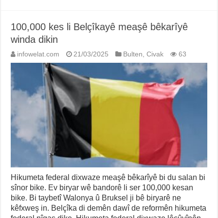
100,000 kes li Belçîkayê meaşê bêkarîyê
winda dikin
infowelat.com
21/03/2025
Bulten
,
Civak
63
Hikumeta federal dixwaze meaşê bêkarîyê bi du salan bi
sînor bike. Ev biryar wê bandorê li ser 100,000 kesan
bike. Bi taybetî Walonya û Bruksel ji bê biryarê ne
kêfxweş in. Belçîka di demên dawî de reformên hikumeta