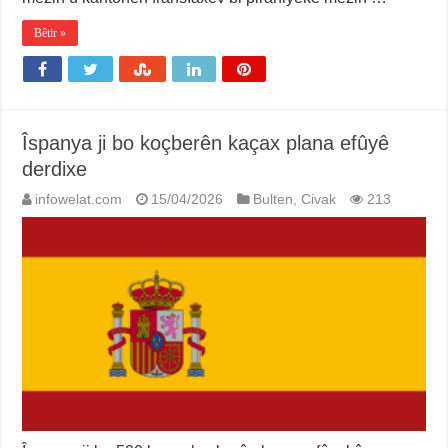
Bêtir »
Îspanya ji bo koçberên kaçax plana efûyê
derdixe
infowelat.com
15/04/2026
Bulten
,
Civak
213