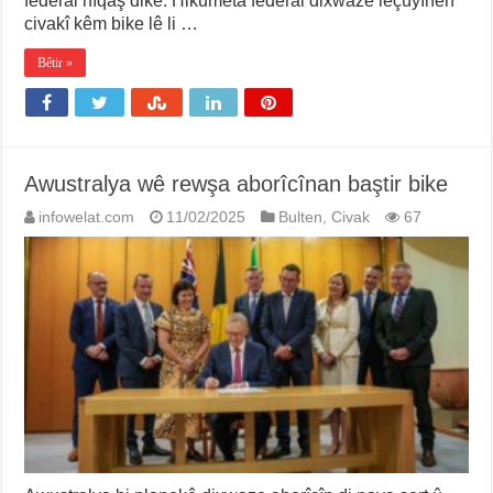
federal nîqaş dike. Hikumeta federal dixwaze lêçûyînên
civakî kêm bike lê li …
Bêtir »
Awustralya wê rewşa aborîcînan baştir bike
infowelat.com
11/02/2025
Bulten
,
Civak
67