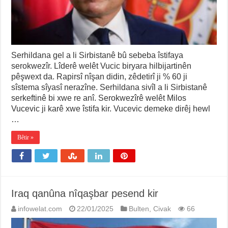
Serhildana gel a li Sirbistanê bû sebeba îstifaya
serokwezîr. Lîderê welêt Vucic biryara hilbijartinên
pêşwext da. Rapirsî nîşan didin, zêdetirî ji % 60 ji
sîstema sîyasî nerazîne. Serhildana sivîl a li Sirbistanê
serkeftinê bi xwe re anî. Serokwezîrê welêt Milos
Vucevic ji karê xwe îstifa kir. Vucevic demeke dirêj hewl
…
Bêtir »
Iraq qanûna nîqaşbar pesend kir
infowelat.com
22/01/2025
Bulten
,
Civak
66