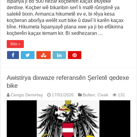
Îspanya ji bo 500 hezar koçberên kaçax efûyekê
derdixe. Koçber wê bikaribin serî li mafê rûniştinê ya
salekê bixin. Armanca hikumetê ev e, bi rêya kesa
koçberan aborîya welêt xurt bike û dawî li karên kaçax
bîne. Hikumeta Îspanyayê plana xwe ya ji bo efûkirina
koçberên kaçax temam kir. Bi sedhezaran …
Bêtir »
Awistirya dixwaze referansên Şerîetê qedexe
bike
Cengiz Demirtaş
17/01/2026
Bulten
,
Civak
131