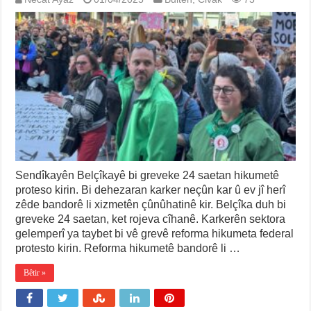
Sendîkayên Belçîkayê bi greveke 24 saetan hikumetê
proteso kirin. Bi dehezaran karker neçûn kar û ev jî herî
zêde bandorê li xizmetên çûnûhatinê kir. Belçîka duh bi
greveke 24 saetan, ket rojeva cîhanê. Karkerên sektora
gelemperî ya taybet bi vê grevê reforma hikumeta federal
protesto kirin. Reforma hikumetê bandorê li …
Bêtir »