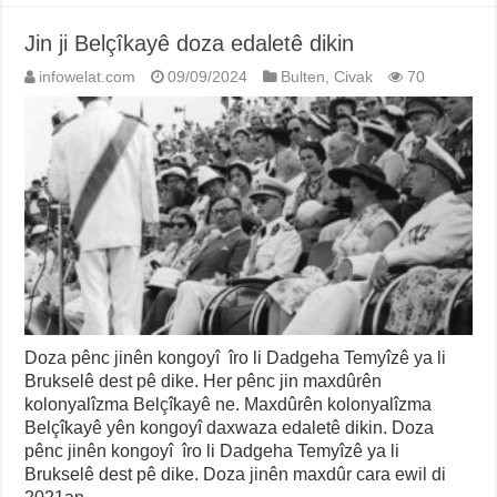
Jin ji Belçîkayê doza edaletê dikin
infowelat.com
09/09/2024
Bulten
,
Civak
70
Doza pênc jinên kongoyî îro li Dadgeha Temyîzê ya li
Brukselê dest pê dike. Her pênc jin maxdûrên
kolonyalîzma Belçîkayê ne. Maxdûrên kolonyalîzma
Belçîkayê yên kongoyî daxwaza edaletê dikin. Doza
pênc jinên kongoyî îro li Dadgeha Temyîzê ya li
Brukselê dest pê dike. Doza jinên maxdûr cara ewil di