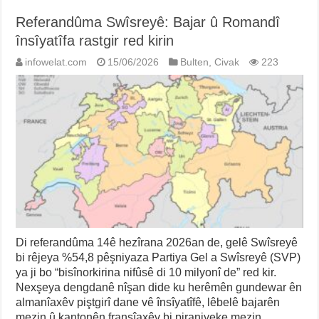
Referandûma Swîsreyê: Bajar û Romandî
însîyatîfa rastgir red kirin
infowelat.com
15/06/2026
Bulten
,
Civak
223
Di referandûma 14ê hezîrana 2026an de, gelê Swîsreyê
bi rêjeya %54,8 pêşniyaza Partiya Gel a Swîsreyê (SVP)
ya ji bo “bisînorkirina nifûsê di 10 milyonî de” red kir.
Nexşeya dengdanê nîşan dide ku herêmên gundewar ên
almanîaxêv piştgirî dane vê însîyatîfê, lêbelê bajarên
mezin û kantonên fransîaxêv bi piraniyeke mezin …