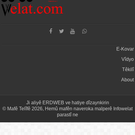
E-Kovar
Vîdyo
Têkilî
About
Ji aliyê
ERDWEB
ve hatiye dîzaynkirin
© Mafê Telîfê 2026, Hemû mafên naveroka malperê Infowelat
parastî ne