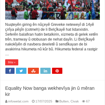
Nuqteyên giring ên nûçeyê Greveke neteweyî di 14yê
çirîya pêşîn (cotmeh) de li Belçîkayê hat lidarxistin.
Seferên balafiran hatin betalkirin, xizmeta di gelek xetên
trên, tramway û otobusan de nehat dayîn. Li Belçîkayê
nakokîyên di navbera dewletê û sendîkayan de bi
avakirina hikumeta nû kûr bû. Hikumeta federal a rastgir
…
Bêtir »
Equality Now banga wekhevîya jin û mêran
kir
infowelat.com
17/07/2025
Bulten
,
Civak
67