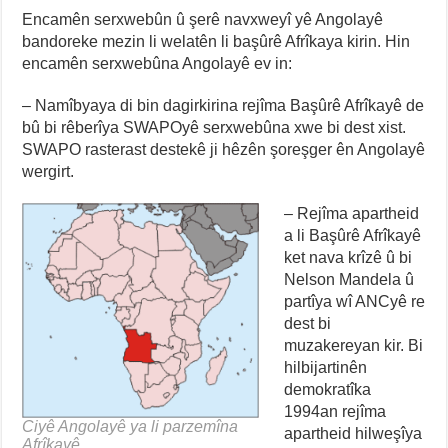
Encamên serxwebûn û şerê navxweyî yê Angolayê
bandoreke mezin li welatên li başûrê Afrîkaya kirin. Hin
encamên serxwebûna Angolayê ev in:
– Namîbyaya di bin dagirkirina rejîma Başûrê Afrîkayê de
bû bi rêberîya SWAPOyê serxwebûna xwe bi dest xist.
SWAPO rasterast destekê ji hêzên şoreşger ên Angolayê
wergirt.
– Rejîma apartheid
a li Başûrê Afrîkayê
ket nava krîzê û bi
Nelson Mandela û
partîya wî ANCyê re
dest bi
muzakereyan kir. Bi
hilbijartinên
demokratîka
1994an rejîma
Ciyê Angolayê ya li parzemîna
apartheid hilweşîya
Afrîkayê