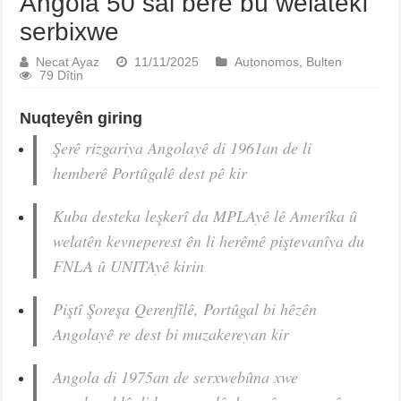
Angola 50 sal berê bû welatekî
serbixwe
Necat Ayaz
11/11/2025
Autonomos
,
Bulten
79 Dîtin
Nuqteyên giring
Şerê rizgariya Angolayê di 1961an de li
hemberê Portûgalê dest pê kir
Kuba desteka leşkerî da MPLAyê lê Amerîka û
welatên kevneperest ên li herêmê piştevanîya du
FNLA û UNITAyê kirin
Piştî Şoreşa Qerenfîlê, Portûgal bi hêzên
Angolayê re dest bi muzakereyan kir
Angola di 1975an de serxwebûna xwe