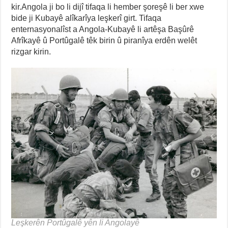
kir.Angola ji bo li dijî tifaqa li hember şoreşê li ber xwe
bide ji Kubayê alîkarîya leşkerî girt. Tifaqa
enternasyonalîst a Angola-Kubayê li artêşa Başûrê
Afrîkayê û Portûgalê têk birin û piranîya erdên welêt
rizgar kirin.
Leşkerên Portûgalê yên li Angolayê