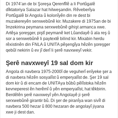
Di 1974’an de bi Şoreşa Qerenfîlê a li Portûgalê
dîktatoriya Salazar hat hilweşandin. Rêveberîya
Portûgalê bi Angola û kolonîyên din re dest bi
muzakereyên serxwebûnê kir. Muzakere di 1975an de bi
îmzekirina peymana serxwebûnê gihişt armanca xwe.
Artêşa şoreşger, piştî peymanê ket Lûandayê û ala reş û
sor a serxwebûnê li paytextê bilind kir. Mixabin herdu
rêxistinên din FNLA û UNITA pêşengîya hêzên şoreşger
qebûl nekirin û ev jî derî li şerê navxweyî vekir.
Şerê navxweyî 19 sal dom kir
Angola di navbera 1975-2000î de veguherî enîyeke şer a
di navbera hêzên sosyalîst û emperyalîst de. Şer 19 sal
dom kir û di encam de UNITAya bûbû pêlîstoka hêzên
kevneperest ên herêmî û yên emperyalîst, hat têkbirin.
Berdêlên şerê navxweyî yên Angolayê ji şerê
serxwebûnê girantir bû. Di şer de piranîya wan sivîl di
navbera 500 hezar û 800 hezaran de angolayî jiyana
xwe ji dest dan.