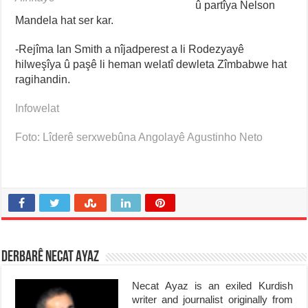
û partîya Nelson
Mandela hat ser kar.
-Rejîma Ian Smith a nîjadperest a li Rodezyayê
hilweşîya û paşê li heman welatî dewleta Zîmbabwe hat
ragihandin.
Infowelat
Foto: Lîderê serxwebûna Angolayê Agustinho Neto
Derbarê Necat Ayaz
Necat Ayaz is an exiled Kurdish
writer and journalist originally from