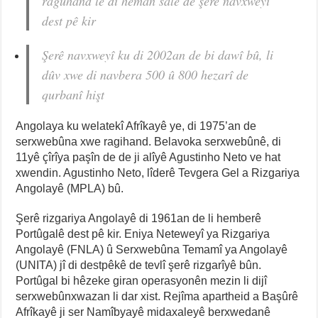
raguhand lê di heman salê de şerê navxweyî
dest pê kir
Şerê navxweyî ku di 2002an de bi dawî bû, li
dûv xwe di navbera 500 û 800 hezarî de
qurbanî hişt
Angolaya ku welatekî Afrîkayê ye, di 1975’an de
serxwebûna xwe ragihand. Belavoka serxwebûnê, di
11yê çîrîya paşîn de de ji alîyê Agustinho Neto ve hat
xwendin. Agustinho Neto, lîderê Tevgera Gel a Rizgariya
Angolayê (MPLA) bû.
Şerê rizgariya Angolayê di 1961an de li hemberê
Portûgalê dest pê kir. Eniya Neteweyî ya Rizgariya
Angolayê (FNLA) û Serxwebûna Temamî ya Angolayê
(UNITA) jî di destpêkê de tevlî şerê rizgarîyê bûn.
Portûgal bi hêzeke giran operasyonên mezin li dijî
serxwebûnxwazan li dar xist. Rejîma apartheid a Başûrê
Afrîkayê ji ser Namîbyayê midaxaleyê berxwedanê