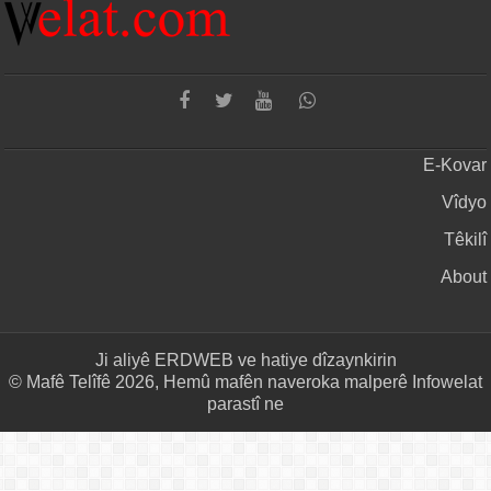
E-Kovar
Vîdyo
Têkilî
About
Ji aliyê
ERDWEB
ve hatiye dîzaynkirin
© Mafê Telîfê 2026, Hemû mafên naveroka malperê Infowelat
parastî ne