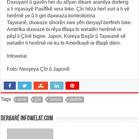
Daxuyanî û gavên her du alîyan dikare aramîya dorteng
a li rojavayê Pasîfîkê xera bike. Çîn hêza herî xurt a li vê
herêmê ye û li gel daxwaza kontrolkirina
Taywanê, dixwaze sînorên xwe yên deryayî berfireh bike.
Amerîka dixwaze bi rêya tîfaqa bi welatên herêmê re
pêşî li Çînê bigire. Japon, Koreya Başûr û Taywanê sê
welatên li herêmê ne ku bi Amerîkayê re tîfaqê dikin.
Infowelat
Foto: Nexşeya Çîn û Japonê
Tags
ASYA
ÇÎN
JAPON
PASÎFÎK
Derbarê infowelat.com