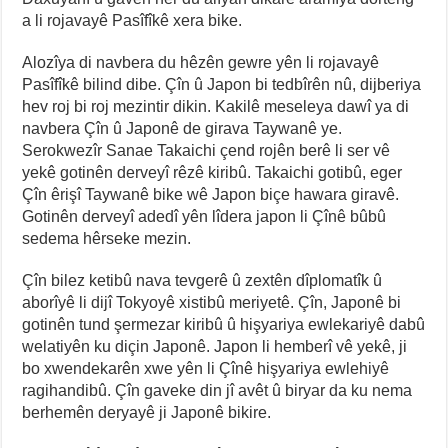
a li rojavayê Pasîfîkê xera bike.
Alozîya di navbera du hêzên gewre yên li rojavayê
Pasîfîkê bilind dibe. Çîn û Japon bi tedbîrên nû, dijberiya
hev roj bi roj mezintir dikin. Kakilê meseleya dawî ya di
navbera Çîn û Japonê de girava Taywanê ye.
Serokwezîr Sanae Takaichi çend rojên berê li ser vê
yekê gotinên derveyî rêzê kiribû. Takaichi gotibû, eger
Çîn êrişî Taywanê bike wê Japon biçe hawara giravê.
Gotinên derveyî adedî yên lîdera japon li Çînê bûbû
sedema hêrseke mezin.
Çîn bilez ketibû nava tevgerê û zextên dîplomatîk û
aborîyê li dijî Tokyoyê xistibû meriyetê. Çîn, Japonê bi
gotinên tund şermezar kiribû û hişyariya ewlekariyê dabû
welatiyên ku diçin Japonê. Japon li hemberî vê yekê, ji
bo xwendekarên xwe yên li Çînê hişyariya ewlehiyê
ragihandibû. Çîn gaveke din jî avêt û biryar da ku nema
berhemên deryayê ji Japonê bikire.