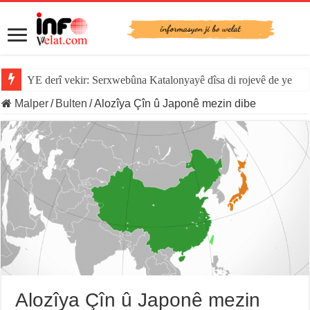
YE derî vekir: Serxwebûna Katalonyayê dîsa di rojevê de ye
Malper
/
Bulten
/
Alozîya Çîn û Japonê mezin dibe
Alozîya Çîn û Japonê mezin