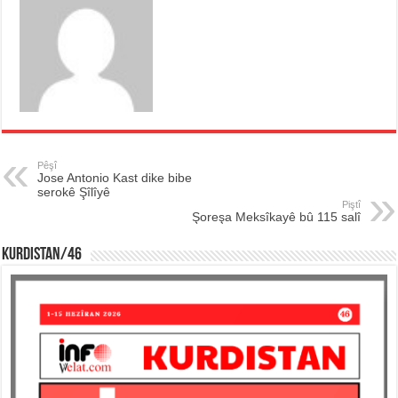
Pêşî
Jose Antonio Kast dike bibe
serokê Şîlîyê
Piştî
Şoreşa Meksîkayê bû 115 salî
KURDISTAN/46