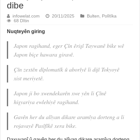
dibe
infowelat.com
20/11/2025
Bulten
,
Polîtîka
68 Dîtin
Nuqteyên giring
Japon ragihand, eger Çîn êrişî Taywanê bike wê
Japon biçe hawara giravê.
Çîn zextên dîplomatîk û aborîyê li dijî Tokyoyê
xist meriyetê.
Japon ji bo xwendekarên xwe yên li Çînê
hişyariya ewlehiyê ragihand.
Gavên her du alîyan dikare aramîya dorteng a li
rojavayê Pasîfîkê xera bike.
Daxuyanî û gavên her du alîyan dikare aramîya dorteng