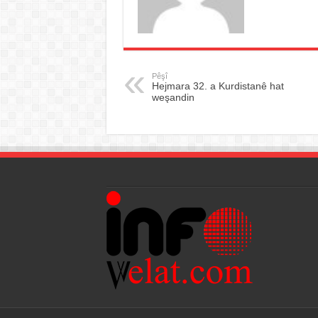
Pêşî
Hejmara 32. a Kurdistanê hat
weşandin