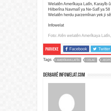
Welatên Amerîkaya Latîn, Karayîb û 
Hilberîna Navmalî ya Ne-Safî ya 58 
Welatên herdu parzemînan yek ji s
Infowelat
Foto: Alên welatên Amerîkaya Latîn
Facebook
Twitter
Parveke
Tags
AMERÎKAYA LATÎN
CELAC
JEOPO
Derbarê infowelat.com