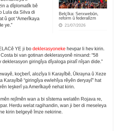
in a dîplomatîk bê
 Lula da Silva di
Belçîka: Serxwebûn,
reform û federalîzm
at û got “Amerîkaya
de ye.”
21/07/2026
CELACê YE ji bo
deklerasyoneke
hevpar li hev kirin.
osta bi van gotinan deklerasyonê nirxand: “58
Ev deklerasyon giringîya dîyaloga piralî nîşan dide.”
wayê, koçberî, alozîya li Karayîbê, Ûkrayna û Xeze
ya Karayîbê “giringîya ewlehîya rêyên deryayî” hat
arên leşkerî ya Amerîkayê nehat kirin.
emên rejîmên wan a bi sîstema welatên Rojava re,
ar. Herdu welat ragihandin, wan ji ber di meseleya
e kirin belgeyê îmze nekirine.