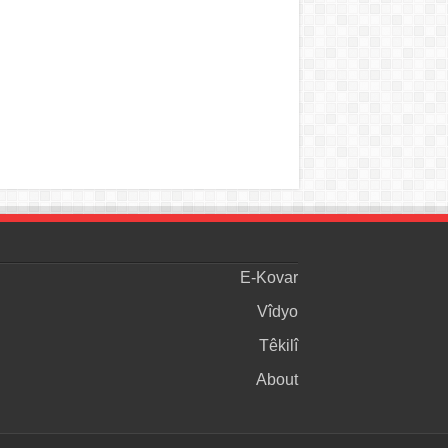
E-Kovar
Vîdyo
Têkilî
About