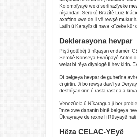
Kolombîyayê wekî serfirazîyeke mez
nîşandan. Serokê Brazîlê Luiz Inácio
axaftina xwe de li vê rewşê mukur h
Latîn û Karayîb di nava krîzeke kûr 
Deklerasyona hevpar
Piştî gotûbêj û nîqaşan endamên 
Serokê Konseya Ewrûpayê Antonio C
welat bi rêya dîyalogê li hev kirin. 
Di belgeya hevpar de guherîna avhe
cî girtin. Ji bo rewşa dawî ya Derya
destnîşankirin û rasta rast qala kiry
Venezûela û Nîkaragua ji ber probl
îmze xwe dananîn binê belgeya hevp
Ûkraynayê de rexne li Rûsyayê hatin
Hêza CELAC-YEyê