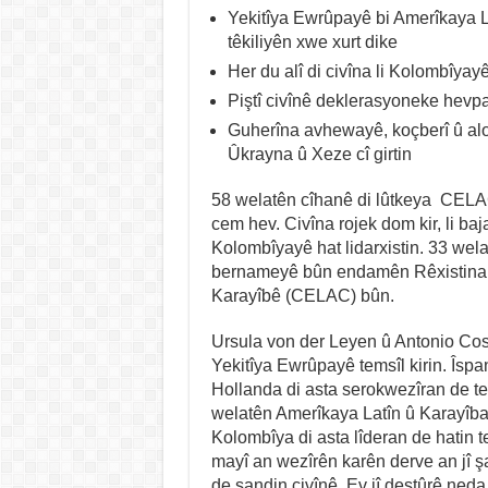
Yekitîya Ewrûpayê bi Amerîkaya L
têkiliyên xwe xurt dike
Her du alî di civîna li Kolombîyay
Piştî civînê deklerasyoneke hevp
Guherîna avhewayê, koçberî û aloz
Ûkrayna û Xeze cî girtin
58 welatên cîhanê di lûtkeya CELA
cem hev. Civîna rojek dom kir, li baj
Kolombîyayê hat lidarxistin. 33 wela
bernameyê bûn endamên Rêxistina 
Karayîbê (CELAC) bûn.
Ursula von der Leyen û Antonio Co
Yekitîya Ewrûpayê temsîl kirin. Îspa
Hollanda di asta serokwezîran de tev
welatên Amerîkaya Latîn û Karayîban
Kolombîya di asta lîderan de hatin t
mayî an wezîrên karên derve an jî 
de şandin civînê. Ev jî destûrê ned