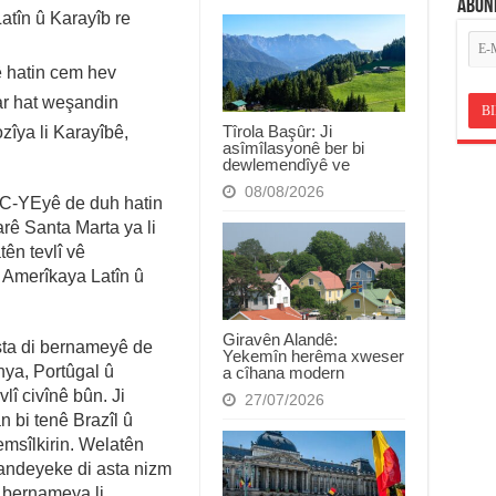
ABON
atîn û Karayîb re
ê hatin cem hev
ar hat weşandin
Tîrola Başûr: Ji
îya li Karayîbê,
asîmîlasyonê ber bi
dewlemendîyê ve
08/08/2026
C-YEyê de duh hatin
arê Santa Marta ya li
tên tevlî vê
Amerîkaya Latîn û
Giravên Alandê:
sta di bernameyê de
Yekemîn herêma xweser
nya, Portûgal û
a cîhana modern
lî civînê bûn. Ji
27/07/2026
 bi tenê Brazîl û
emsîlkirin. Welatên
şandeyeke di asta nizm
a bernameya li