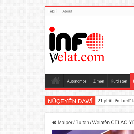
Têkilî
About
Autonomos
Ziman
Kurdistan
NÛÇEYÊN DAWÎ
21 pirtûkên kurdî k
Malper
/
Bulten
/
Welatên CELAC-YEy