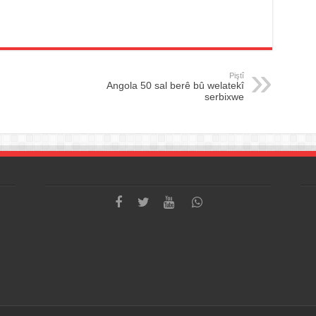
Piştî
Angola 50 sal berê bû welatekî
serbixwe