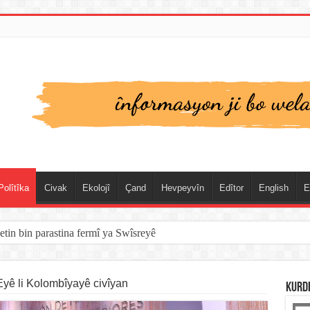
Polîtîka
Civak
Ekolojî
Çand
Hevpeyvîn
Edîtor
English
E
etin bin parastina fermî ya Swîsreyê
ê li Kolombîyayê civîyan
KURD