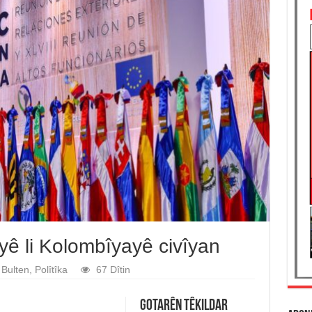
 li Kolombîyayê civîyan
Bulten
,
Polîtîka
67 Dîtin
Gotarên Têkildar