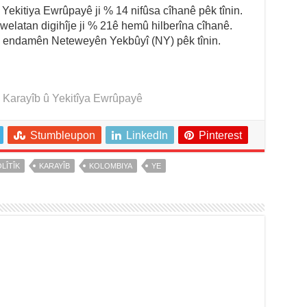
Yekitiya Ewrûpayê ji % 14 nifûsa cîhanê pêk tînin.
welatan digihîje ji % 21ê hemû hilberîna cîhanê.
ê endamên Neteweyên Yekbûyî (NY) pêk tînin.
, Karayîb û Yekitîya Ewrûpayê
Stumbleupon
LinkedIn
Pinterest
LÎTÎK
KARAYÎB
KOLOMBIYA
YE