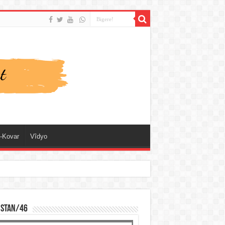
-Kovar
Vîdyo
ISTAN/46