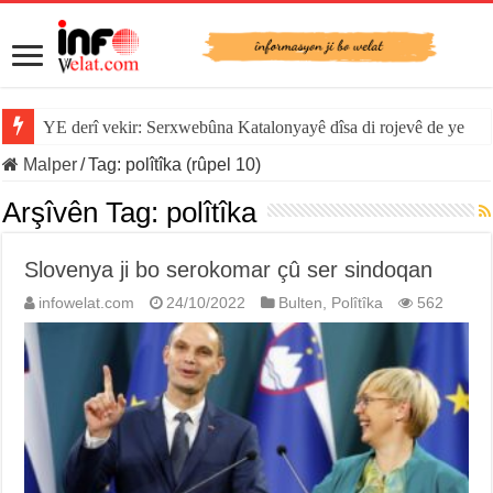
YE derî vekir: Serxwebûna Katalonyayê dîsa di rojevê de ye
Malper
/
Tag:
polîtîka
(rûpel 10)
Arşîvên Tag:
polîtîka
Slovenya ji bo serokomar çû ser sindoqan
infowelat.com
24/10/2022
Bulten
,
Polîtîka
562