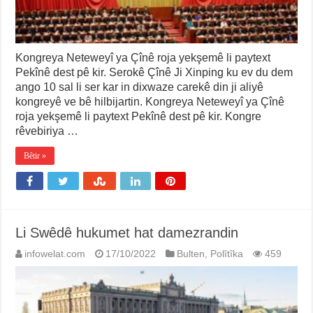
Kongreya Neteweyî ya Çînê roja yekşemê li paytext
Pekînê dest pê kir. Serokê Çînê Ji Xinping ku ev du dem
ango 10 sal li ser kar in dixwaze carekê din ji aliyê
kongreyê ve bê hilbijartin. Kongreya Neteweyî ya Çînê
roja yekşemê li paytext Pekînê dest pê kir. Kongre
rêvebiriya …
Bêtir »
Li Swêdê hukumet hat damezrandin
infowelat.com
17/10/2022
Bulten
,
Polîtîka
459