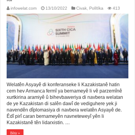
infowelat.com
13/10/2022
Civak
,
Polîtîka
413
Welatên Asyayê di konferanseke li Kazakistanê hatin
cem hev Armanca fermî ya bernameyê li vê parzemînê
xurtkirina aramiyê û bihevbaweriya di navbera welatan
de ye Kazakistan di salên dawî de vediguhere yek ji
navendên dîplomasiya di navbera welatên Asyayê de.
Êdî pirî caran bernameyên navneteweyî yên li
Kazakistanê tên lidarxistin. …
Bêtir »