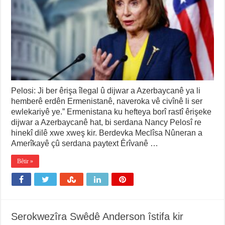
Pelosi: Ji ber êrişa îlegal û dijwar a Azerbaycanê ya li
hemberê erdên Ermenistanê, naveroka vê civînê li ser
ewlekariyê ye.” Ermenistana ku hefteya borî rastî êrişeke
dijwar a Azerbaycanê hat, bi serdana Nancy Pelosî re
hinekî dilê xwe xweş kir. Berdevka Meclîsa Nûneran a
Amerîkayê çû serdana paytext Êrîvanê …
Bêtir »
Serokwezîra Swêdê Anderson îstifa kir