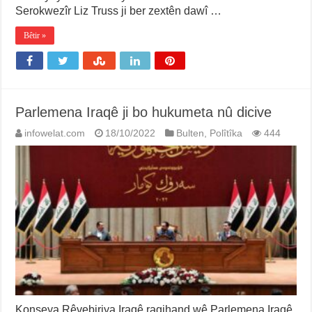
Serokwezîr Liz Truss ji ber zextên dawî …
Bêtir »
Parlemena Iraqê ji bo hukumeta nû dicive
infowelat.com
18/10/2022
Bulten
,
Polîtîka
444
Konseya Rêvebiriya Iraqê ragihand wê Parlemena Iraqê