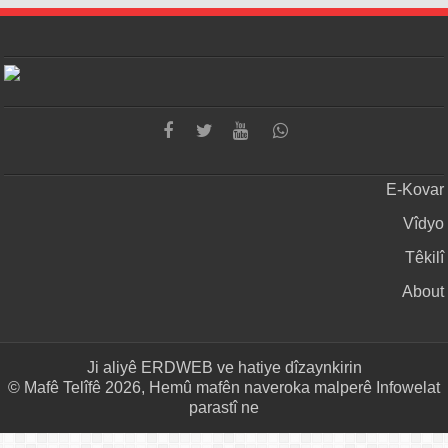
E-Kovar
Vîdyo
Têkilî
About
Ji aliyê
ERDWEB
ve hatiye dîzaynkirin
© Mafê Telîfê 2026, Hemû mafên naveroka malperê Infowelat
parastî ne