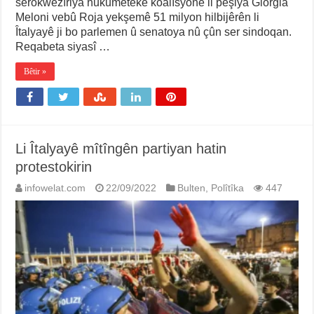
serokwezîriya hukumeteke koalîsyonê li pêşiya Giorgia
Meloni vebû Roja yekşemê 51 milyon hilbijêrên li
Îtalyayê ji bo parlemen û senatoya nû çûn ser sindoqan.
Reqabeta siyasî …
Bêtir »
Li Îtalyayê mîtîngên partiyan hatin
protestokirin
infowelat.com
22/09/2022
Bulten
,
Polîtîka
447