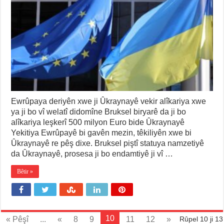
Ewrûpaya deriyên xwe ji Ûkraynayê vekir alîkariya xwe
ya ji bo vî welatî didomîne Bruksel biryarê da ji bo
alîkariya leşkerî 500 milyon Euro bide Ûkraynayê
Yekitiya Ewrûpayê bi gavên mezin, têkiliyên xwe bi
Ûkraynayê re pêş dixe. Bruksel piştî statuya namzetiyê
da Ûkraynayê, prosesa ji bo endamtiyê ji vî …
Bêtir »
10
« Pêşî
...
«
8
9
11
12
»
Rûpel 10 ji 13