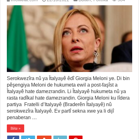
Serokwezîra nû ya Îtalyayê êdî Giorgia Meloni ye. Di bin
pêşengiya Meloni de hukumeta ewil a post-faşîst a
Îtalyayê hate damezrandin. Li Îtalyayê hukumeta nû ya
rasta radîkal hate damezrandin. Giorgia Meloni ku lîdera
partiya Fratelli d’Italyayê (Braderên Îtalyayê) nû
serokwezîra Îtalyayê. Ev partî sekna xwe ya li dijî
penaberan …
Bêtir »