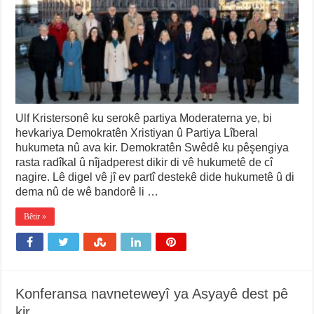
Ulf Kristersonê ku serokê partiya Moderaterna ye, bi
hevkariya Demokratên Xristiyan û Partiya Lîberal
hukumeta nû ava kir. Demokratên Swêdê ku pêşengiya
rasta radîkal û nîjadperest dikir di vê hukumetê de cî
nagire. Lê digel vê jî ev partî destekê dide hukumetê û di
dema nû de wê bandorê li …
Bêtir »
Konferansa navneteweyî ya Asyayê dest pê
kir