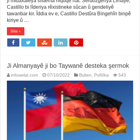
jî midaxaleya sîstema hiqûqê hat. Serdozgeriya Lîmayê,
Castillo bi lîderiya rêxistineke sûcan û gendeliyê
tawanbar kir. Îddia ev e, Castillo Destûra Bingehîn binpê
kiriye û …
Bêtir »
Ji Almanyayê ji bo Taywanê desteka şermok
infowelat.com
07/10/2022
Bulten
,
Polîtîka
543