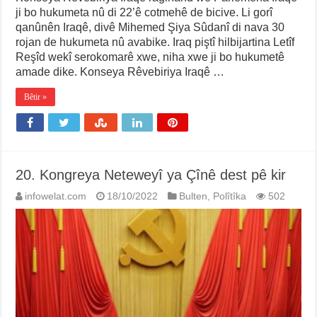
ji bo hukumeta nû di 22’ê cotmehê de bicive. Li gorî
qanûnên Iraqê, divê Mihemed Şiya Sûdanî di nava 30
rojan de hukumeta nû avabike. Iraq piştî hilbijartina Letîf
Reşîd wekî serokomarê xwe, niha xwe ji bo hukumetê
amade dike. Konseya Rêvebiriya Iraqê …
Bêtir »
20. Kongreya Neteweyî ya Çînê dest pê kir
infowelat.com
18/10/2022
Bulten
,
Polîtîka
502