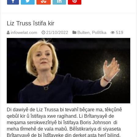
Liz Truss îstifa kir
infowelat.com
21/10/2022
Bulten
,
Polîtîka
519
Di dawiyê de Liz Trussa bi tevahî bêçare ma, têkçûnê
qebûl kir û îstifaya xwe ragihand. Li Brîtanyayê de
meqama serokwezîriyê bi îstifaya Boris Johnson di
meha tîrmehê de vala mabû. Bêîstikrariya di siyaseta
Brîtanyayê de bi îstîfayeke din derket asta herî bilind.