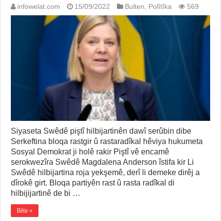
infowelat.com
15/09/2022
Bulten
,
Polîtîka
569
Siyaseta Swêdê piştî hilbijartinên dawî serûbin dibe
Serkeftina bloqa rastgir û rastaradîkal hêviya hukumeta
Sosyal Demokrat ji holê rakir Piştî vê encamê
serokwezîra Swêdê Magdalena Anderson îstifa kir Li
Swêdê hilbijartina roja yekşemê, derî li demeke dirêj a
dîrokê girt. Bloqa partiyên rast û rasta radîkal di
hilbijijartinê de bi …
Bêtir »