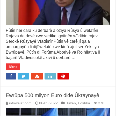
Pûtîn her cara ku derbarê aloziya Rûsya û welatên
Rojava de devê xwe vedike, gotinên wî dibin rojev.
Serokê Rûsyayê Vladîmîr Pûtîn vê carê jî qala
ambargoyên li dijî welatê xwe kir û ajot ser Yekitiya
Ewrûpayê. Pûtîn di Forûma Aboriyê ya Rojhilat ya li
bajarê Vladîvostokê axivî û derbarê …
Bêtir »
Ewrûpa 500 milyon Euro dide Ûkraynayê
infowelat.com
06/09/2022
Bulten
,
Polîtîka
370