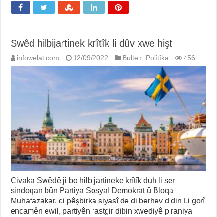
Swêd hilbijartinek krîtîk li dûv xwe hişt
infowelat.com
12/09/2022
Bulten
,
Polîtîka
456
Civaka Swêdê ji bo hilbijartineke krîtîk duh li ser
sindoqan bûn Partiya Sosyal Demokrat û Bloqa
Muhafazakar, di pêşbirka siyasî de di berhev didin Li gorî
encamên ewil, partiyên rastgir dibin xwediyê piraniya