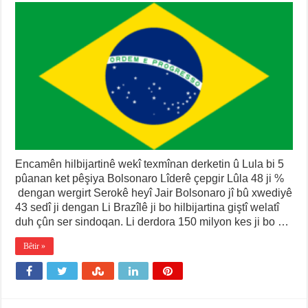
Encamên hilbijartinê wekî texmînan derketin û Lula bi 5
pûanan ket pêşiya Bolsonaro Lîderê çepgir Lûla 48 ji %
dengan wergirt Serokê heyî Jair Bolsonaro jî bû xwediyê
43 sedî ji dengan Li Brazîlê ji bo hilbijartina giştî welatî
duh çûn ser sindoqan. Li derdora 150 milyon kes ji bo …
Bêtir »