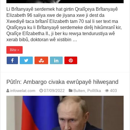
Li Brîtanyayê serdemek hat girtin Qralîçeya Brîtanyayê
Elizabeth 96 saliya xwe de jiyana xwe ji dest da
Xwediyê taca brîtanî Elizabeth tam 70 sal li ser text ma
Qralîçeya ku li Brîtanyayê serdemeke dirêj hikûmranî kir,
Qralîçe Elîzabetha II., ji ber ku rewşa tendurustiya wê
xerab bibû, doktoran wê xistibin …
Bêtir »
Pûtîn: Ambargo civaka ewrûpayê hilweşand
infowelat.com
07/09/2022
Bulten
,
Polîtîka
403