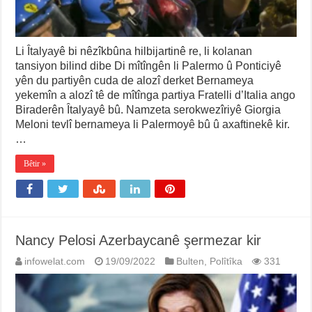
Li Îtalyayê bi nêzîkbûna hilbijartinê re, li kolanan
tansiyon bilind dibe Di mîtîngên li Palermo û Ponticiyê
yên du partiyên cuda de alozî derket Bernameya
yekemîn a alozî tê de mîtînga partiya Fratelli d’Italia ango
Biraderên Îtalyayê bû. Namzeta serokwezîriyê Giorgia
Meloni tevlî bernameya li Palermoyê bû û axaftinekê kir.
…
Bêtir »
Nancy Pelosi Azerbaycanê şermezar kir
infowelat.com
19/09/2022
Bulten
,
Polîtîka
331