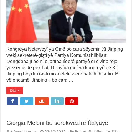
Kongreya Neteweyî ya Çînê bo cara sêyemîn Xi Jinping
wekî sekreterê-giştî yê Partiya Komunîst hilbijart.
Dengdana ji bo hilbijartina lîderê partiyê di civîna roja
yekşemê de pêk hat. Di civîna girtî ya kongreyê de Xi
Jinping bêyî ku rastî mixalefetê were hate hilbijartin. Bi
vê encamê, Jinping ji bo cara …
Bêtir »
Giorgia Meloni bû serokwezîrê Îtalyayê
infowelat.com
22/10/2022
Bulten
,
Polîtîka
584