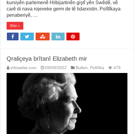
kursiyên parlemenê Hilbijartinên giştî yên Swêdê, vê
carê di nava rojeveke germ de tê lidarxistin. Polîtîkaya
penaberiyê, …
Bêtir »
Qraliçeya brîtanî Elizabeth mir
infowelat.com
09/09/2022
Bulten
,
Polîtîka
479