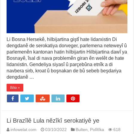
Li Bosna Hersekê, hilbijartina giştî hate lidarxistin Di
dengdanê de serokatiya dorveger, parlemena neteweyî û
parlemenên kantonan hatin hilbijartin Hilbijartina dawî ya
Bosnayê, îsal di nava problemên giran ên welêt de hate
lidarxistin. Gendeliya siyasî û parçebûna etnîk a di
navbera sirb, kroat û boşnakan de bû sebeb beşdariya
dengdanê …
Bêtir »
Li Brazîlê Lula nêzîkî serokatiyê ye
infowelat.com
03/10/2022
Bulten
,
Polîtîka
618