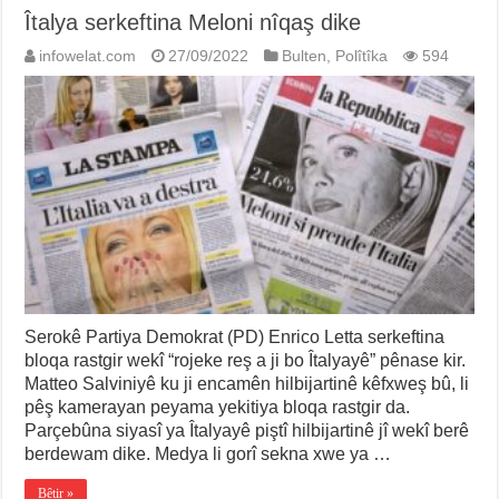
Îtalya serkeftina Meloni nîqaş dike
infowelat.com
27/09/2022
Bulten
,
Polîtîka
594
Serokê Partiya Demokrat (PD) Enrico Letta serkeftina
bloqa rastgir wekî “rojeke reş a ji bo Îtalyayê” pênase kir.
Matteo Salviniyê ku ji encamên hilbijartinê kêfxweş bû, li
pêş kamerayan peyama yekitiya bloqa rastgir da.
Parçebûna siyasî ya Îtalyayê piştî hilbijartinê jî wekî berê
berdewam dike. Medya li gorî sekna xwe ya …
Bêtir »