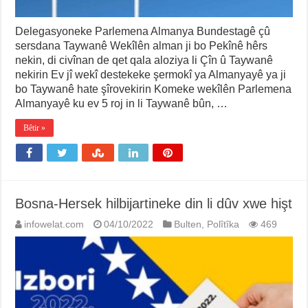
Delegasyoneke Parlemena Almanya Bundestagê çû
sersdana Taywanê Wekîlên alman ji bo Pekînê hêrs
nekin, di civînan de qet qala aloziya li Çîn û Taywanê
nekirin Ev jî wekî destekeke şermokî ya Almanyayê ya ji
bo Taywanê hate şîrovekirin Komeke wekîlên Parlemena
Almanyayê ku ev 5 roj in li Taywanê bûn, …
Bêtir »
Bosna-Hersek hilbijartineke din li dûv xwe hişt
infowelat.com
04/10/2022
Bulten
,
Polîtîka
469