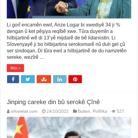
Li gorî encamên ewil, Anze Logar bi xwediyê 34 ji %
dengan û ket pêşiya reqîbê xwe. Tûra duyemîn a
hilbijartinê wê di 13’yê mijdarê de bê lidarxistin. Li
Slovenyayê ji bo hilbijartina serokomarê nû duh gel çû
ser sindoqan. Di tûra ewil a hilbijartinê de du namzetên
sereke, wezîrê …
Bêtir »
Jinping careke din bû serokê Çînê
infowelat.com
24/10/2022
Bulten
,
Polîtîka
527