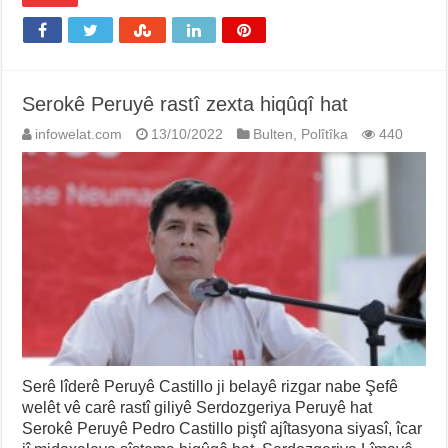
Serokê Peruyê rastî zexta hiqûqî hat
infowelat.com
13/10/2022
Bulten
,
Polîtîka
440
Serê lîderê Peruyê Castillo ji belayê rizgar nabe Şefê
welêt vê carê rastî giliyê Serdozgeriya Peruyê hat
Serokê Peruyê Pedro Castillo piştî ajîtasyona siyasî, îcar