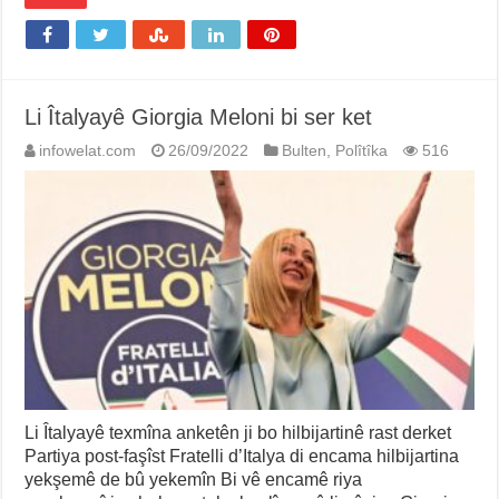
Li Îtalyayê Giorgia Meloni bi ser ket
infowelat.com
26/09/2022
Bulten
,
Polîtîka
516
Li Îtalyayê texmîna anketên ji bo hilbijartinê rast derket
Partiya post-faşîst Fratelli d’Italya di encama hilbijartina
yekşemê de bû yekemîn Bi vê encamê riya