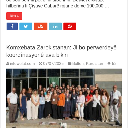
hilberîna li Çiyayê Gabarê rojane derxe 100,000 …
Bêtir »
Komxebata Zarokistanan: Ji bo perwerdeyê
koordînasyonê ava bikin
infowelat.com
07/07/2025
Bulten
,
Kurdistan
53