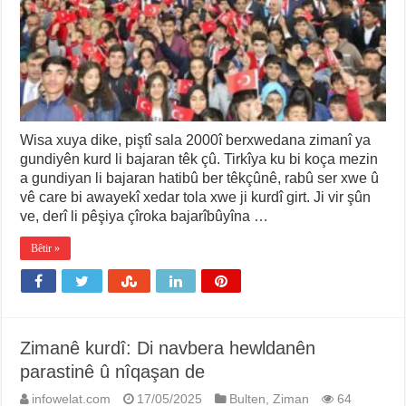
Wisa xuya dike, piştî sala 2000î berxwedana zimanî ya
gundiyên kurd li bajaran têk çû. Tirkîya ku bi koça mezin
a gundiyan li bajaran hatibû ber têkçûnê, rabû ser xwe û
vê care bi awayekî xedar tola xwe ji kurdî girt. Ji vir şûn
ve, derî li pêşiya çîroka bajarîbûyîna …
Bêtir »
Zimanê kurdî: Di navbera hewldanên
parastinê û nîqaşan de
infowelat.com
17/05/2025
Bulten
,
Ziman
64