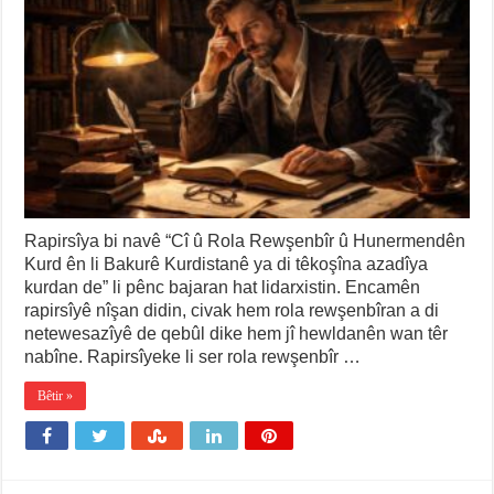
Rapirsîya bi navê “Cî û Rola Rewşenbîr û Hunermendên
Kurd ên li Bakurê Kurdistanê ya di têkoşîna azadîya
kurdan de” li pênc bajaran hat lidarxistin. Encamên
rapirsîyê nîşan didin, civak hem rola rewşenbîran a di
netewesazîyê de qebûl dike hem jî hewldanên wan têr
nabîne. Rapirsîyeke li ser rola rewşenbîr …
Bêtir »