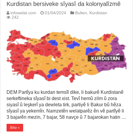
Kurdistan bersiveke sîyasî da kolonyalîzmê
infowelat.com
01/04/2024
Bulten
,
Kurdistan
242
DEM Partîya ku kurdan temsîl dike, li bakurê Kurdistanê
serkeftineka sîyasî bi dest xist. Tevî hemû zilm û zora
siyasî û leşkerî ya dewleta tirk, partiyê li Bakur bû hêza
sîyasî ya yekemîn. Namzetên welatparêz ên vê partîyê li
3 bajarên mezin, 7 bajar, 58 navçe û 7 bajarokan hatin …
Bêtir »