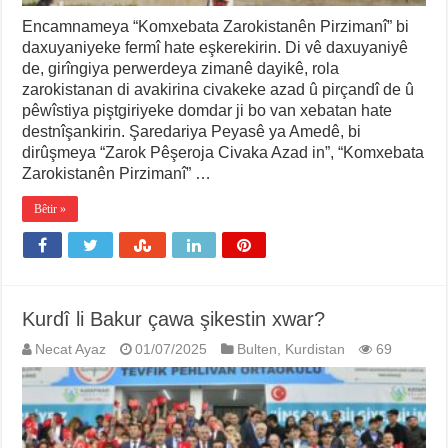
Encamnameya “Komxebata Zarokistanên Pirzimanî” bi
daxuyaniyeke fermî hate eşkerekirin. Di vê daxuyaniyê
de, girîngiya perwerdeya zimanê dayikê, rola
zarokistanan di avakirina civakeke azad û pirçandî de û
pêwîstiya piştgiriyeke domdar ji bo van xebatan hate
destnîşankirin. Şaredariya Peyasê ya Amedê, bi
dirûşmeya “Zarok Pêşeroja Civaka Azad in”, “Komxebata
Zarokistanên Pirzimanî” …
Bêtir »
Kurdî li Bakur çawa şikestin xwar?
Necat Ayaz
01/07/2025
Bulten
,
Kurdistan
69