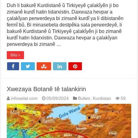
Duh li bakurê Kurdistanê û Tirkiyeyê çalakîyên ji bo
zimanê kurdî hatin lidarxistin. Daxwaza hevpar a
çalakîyan perwerdeya bi zimanê kurdî ya li dibistanên
fermî bû. Bi minasebeta destpêka sala perwerdeyê, li
bakurê Kurdistanê û Tirkiyeyê çalakîyên ji bo zimanê
kurdî hatin lidarxistin. Daxwaza hevpar a çalakîyan
perwerdeya bi zimanê …
Bêtir »
Xwezaya Botanê tê talankirin
infowelat.com
05/09/2024
Bulten
,
Kurdistan
59