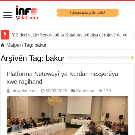
YE derî vekir: Serxwebûna Katalonyayê dîsa di rojevê de ye
Malper
/
Tag:
bakur
Arşîvên Tag:
bakur
Platforma Neteweyî ya Kurdan nexşerêya
xwe ragihand
infowelat.com
30/03/2026
Kurdistan
170