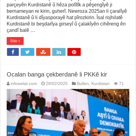
parçeyên Kurdistanê û hêza polîtîk a pêşengîyê ji
bernameyan re kirin, guherî. Newroza 2025an li çaralîyê
Kurdistanê û li dîyasporayê hat pîrozkirin. Îsal rojhilatê
Kurdistanê bi beşdarîya girseyî û çalakîyên cihêreng ên
çandî balê …
Bêtir »
Ocalan banga çekberdanê li PKKê kir
infowelat.com
28/02/2025
Bulten
,
Kurdistan
71