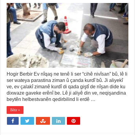
Hogir Berbir Ev nîqaş ne tenê li ser “cihê nivîsan” bû, lê li
ser wateya parastina ziman û çanda kurdî bû. Ji aliyekî
ve, ev çalakî zimanê kurdî di qada giştî de nîşan dide ku
dixwaze gaveke erênî be. Lê ji aliyê din ve, neqişandina
beytên helbestvanên qedirbilind li erdê …
Bêtir »