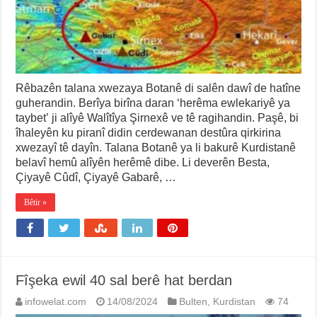
Rêbazên talana xwezaya Botanê di salên dawî de hatîne
guherandin. Berîya birîna daran ‘herêma ewlekariyê ya
taybet’ ji alîyê Walîtîya Şirnexê ve tê ragihandin. Paşê, bi
îhaleyên ku piranî didin cerdewanan destûra qirkirina
xwezayî tê dayîn. Talana Botanê ya li bakurê Kurdistanê
belavî hemû alîyên herêmê dibe. Li deverên Besta,
Çiyayê Cûdî, Çiyayê Gabarê, …
Bêtir »
Fîşeka ewil 40 sal berê hat berdan
infowelat.com
14/08/2024
Bulten
,
Kurdistan
74