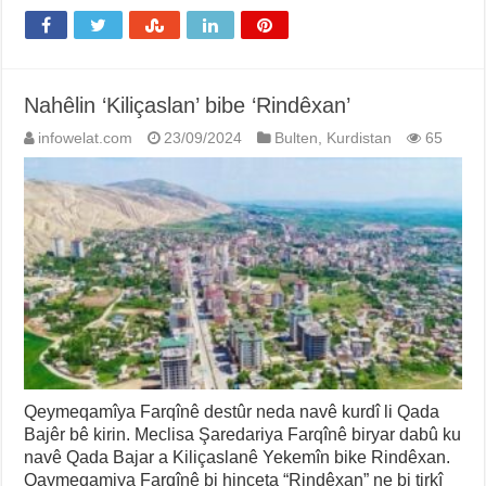
Nahêlin ‘Kiliçaslan’ bibe ‘Rindêxan’
infowelat.com
23/09/2024
Bulten
,
Kurdistan
65
Qeymeqamîya Farqînê destûr neda navê kurdî li Qada
Bajêr bê kirin. Meclisa Şaredariya Farqînê biryar dabû ku
navê Qada Bajar a Kiliçaslanê Yekemîn bike Rindêxan.
Qaymeqamiya Farqînê bi hinceta “Rindêxan” ne bi tirkî