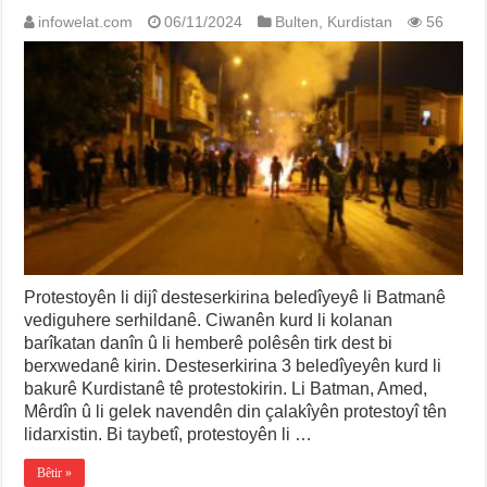
infowelat.com
06/11/2024
Bulten
,
Kurdistan
56
Protestoyên li dijî desteserkirina beledîyeyê li Batmanê
vediguhere serhildanê. Ciwanên kurd li kolanan
barîkatan danîn û li hemberê polêsên tirk dest bi
berxwedanê kirin. Desteserkirina 3 beledîyeyên kurd li
bakurê Kurdistanê tê protestokirin. Li Batman, Amed,
Mêrdîn û li gelek navendên din çalakîyên protestoyî tên
lidarxistin. Bi taybetî, protestoyên li …
Bêtir »