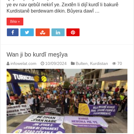
ye ev nav qebûl nekirî ye. Zextên li dijî kurdî li bakurê
Kurdistanê berdewam dikin. Bûyera dawî …
Bêtir »
Wan ji bo kurdî meşîya
infowelat.com
10/09/2024
Bulten
,
Kurdistan
70