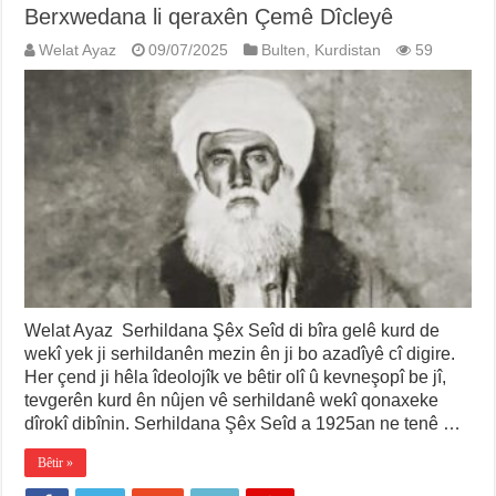
Berxwedana li qeraxên Çemê Dîcleyê
Welat Ayaz
09/07/2025
Bulten
,
Kurdistan
59
Welat Ayaz Serhildana Şêx Seîd di bîra gelê kurd de
wekî yek ji serhildanên mezin ên ji bo azadîyê cî digire.
Her çend ji hêla îdeolojîk ve bêtir olî û kevneşopî be jî,
tevgerên kurd ên nûjen vê serhildanê wekî qonaxeke
dîrokî dibînin. Serhildana Şêx Seîd a 1925an ne tenê …
Bêtir »