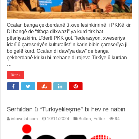
Ocalan banga çekberdanê û xwe fesihkiririnê li PKKê kir.
Di bangê de “tifaqa dilxwazî” ya kurd-tirk hat
pêşnîyazkirin. Lîderê PKK got, “federasyon, xweseriya
îdarî û çareseriyên kulturalîst” nikarin bibin çareserîya ji
bo gelê kurd. Ocalan di dawîya dawî de banga
çekberdanê kir ku bi mehane di rojeva Tirkîye û kurdan
…
Bêtir »
Serhildan û “Turkiyelileşme” bi hev re nabin
infowelat.com
10/11/2024
Bulten
,
Edîtor
94