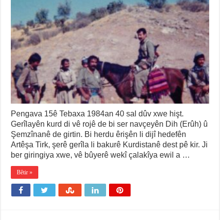
Pengava 15ê Tebaxa 1984an 40 sal dûv xwe hişt.
Gerîlayên kurd di vê rojê de bi ser navçeyên Dih (Erûh) û
Şemzînanê de girtin. Bi herdu êrişên li dijî hedefên
Artêşa Tirk, şerê gerîla li bakurê Kurdistanê dest pê kir. Ji
ber giringiya xwe, vê bûyerê wekî çalakîya ewil a …
Bêtir »