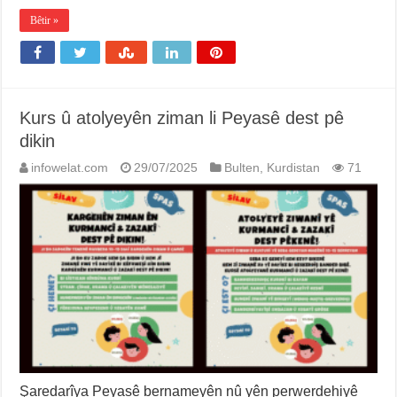
Bêtir »
Kurs û atolyeyên ziman li Peyasê dest pê
dikin
infowelat.com
29/07/2025
Bulten
,
Kurdistan
71
Şaredarîya Peyasê bernameyên nû yên perwerdehiyê