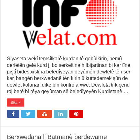
Siyaseta wekî temsîlkarê kurdan tê qebûlkirin, hemû
derfetên gelê kurd ji bo serkeftina hilbijartinan bi kar tîne,
piştî bidestxistina beledîyeyan qeyûmên dewletê tên ser
kar, bangên berxwedanê tên kirin û kurtedemek şûn de
dewlet kolanan dike bin kontrola xwe. Dewleta tirk çend
roj berê bi rêya qeyûman sê beledîyeyên Kurdistanê …
Bêtir »
Berxwedana li Batmanê berdewame