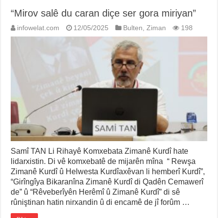
“Mirov salê du caran diçe ser gora miriyan”
infowelat.com
12/05/2025
Bulten
,
Ziman
198
Samî TAN Li Rihayê Komxebata Zimanê Kurdî hate
lidarxistin. Di vê komxebatê de mijarên mîna “ Rewşa
Zimanê Kurdî û Helwesta Kurdîaxêvan li hemberî Kurdî”,
“Girîngîya Bikaranîna Zimanê Kurdî di Qadên Cemawerî
de” û “Rêveberîyên Herêmî û Zimanê Kurdî” di sê
rûniştinan hatin nirxandin û di encamê de jî forûm …