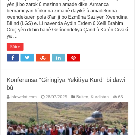
yên ji bo zarok û mezinan amade dike. Armanca
bernameyan hînkirina zimanê dayikê û amadekirina
xwendekarên pola 8’an ji bo Ezmûna Saziyên Xwendina
Bilind (LGS) e. Li navenda Aydin Erdem û Xelîl Brahîm
Oruç yên di bin banê Gerînendetiya Çand û Karên Civakî
ya …
Bêtir »
Konferansa “Giringîya Yekitîya Kurd” bi dawî
bû
infowelat.com
28/07/2025
Bulten
,
Kurdistan
63