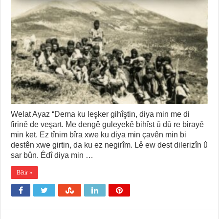
Welat Ayaz “Dema ku leşker gihîştin, diya min me di
firinê de veşart. Me dengê guleyekê bihîst û dû re birayê
min ket. Ez tînim bîra xwe ku diya min çavên min bi
destên xwe girtin, da ku ez negirîm. Lê ew dest dilerizîn û
sar bûn. Êdî diya min …
Bêtir »