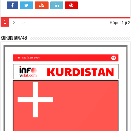
1
2
»
Rûpel 1 ji 2
KURDISTAN/46