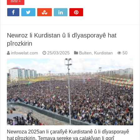
Bêtir »
Newroz li Kurdistan û li dîyasporayê hat
pîrozkirin
infowelat.com
25/03/2025
Bulten
,
Kurdistan
50
Newroza 2025an li çaralîyê Kurdistanê û li dîyasporayê
hat pîrozkirin. Temaya sereke ya çalakîyan li gorî