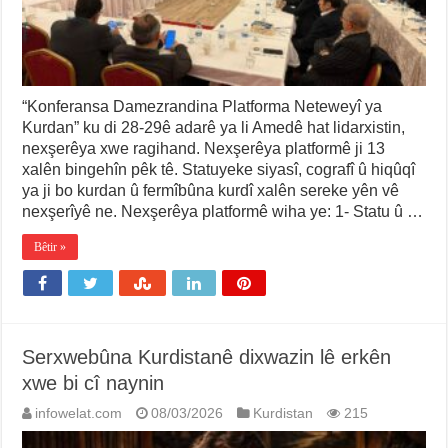
“Konferansa Damezrandina Platforma Neteweyî ya
Kurdan” ku di 28-29ê adarê ya li Amedê hat lidarxistin,
nexşerêya xwe ragihand. Nexşerêya platformê ji 13
xalên bingehîn pêk tê. Statuyeke siyasî, cografî û hiqûqî
ya ji bo kurdan û fermîbûna kurdî xalên sereke yên vê
nexşerîyê ne. Nexşerêya platformê wiha ye: 1- Statu û …
Bêtir »
Serxwebûna Kurdistanê dixwazin lê erkên
xwe bi cî naynin
infowelat.com
08/03/2026
Kurdistan
215