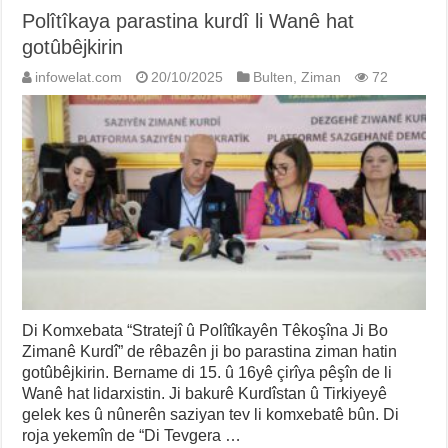
Polîtîkaya parastina kurdî li Wanê hat
gotûbêjkirin
infowelat.com
20/10/2025
Bulten
,
Ziman
72
Di Komxebata “Stratejî û Polîtîkayên Têkoşîna Ji Bo
Zimanê Kurdî” de rêbazên ji bo parastina ziman hatin
gotûbêjkirin. Bername di 15. û 16yê çirîya pêşîn de li
Wanê hat lidarxistin. Ji bakurê Kurdîstan û Tirkiyeyê
gelek kes û nûnerên saziyan tev li komxebatê bûn. Di
roja yekemîn de “Di Tevgera …