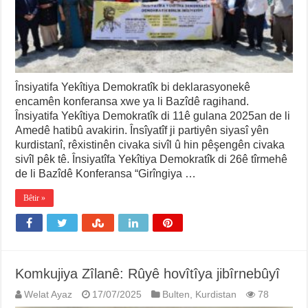
Însiyatifa Yekîtiya Demokratîk bi deklarasyonekê
encamên konferansa xwe ya li Bazîdê ragihand.
Însiyatifa Yekîtiya Demokratîk di 11ê gulana 2025an de li
Amedê hatibû avakirin. Însîyatîf ji partiyên siyasî yên
kurdistanî, rêxistinên civaka sivîl û hin pêşengên civaka
sivîl pêk tê. Însiyatîfa Yekîtiya Demokratîk di 26ê tîrmehê
de li Bazîdê Konferansa “Girîngiya …
Bêtir »
Komkujiya Zîlanê: Rûyê hovîtîya jibîrnebûyî
Welat Ayaz
17/07/2025
Bulten
,
Kurdistan
78