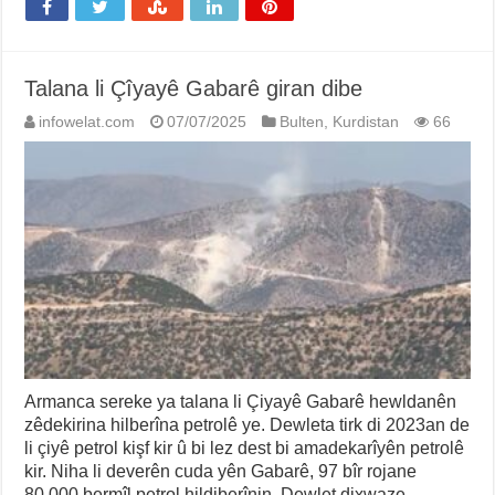
Talana li Çîyayê Gabarê giran dibe
infowelat.com
07/07/2025
Bulten
,
Kurdistan
66
Armanca sereke ya talana li Çiyayê Gabarê hewldanên
zêdekirina hilberîna petrolê ye. Dewleta tirk di 2023an de
li çiyê petrol kişf kir û bi lez dest bi amadekarîyên petrolê
kir. Niha li deverên cuda yên Gabarê, 97 bîr rojane
80,000 bermîl petrol hildiberînin. Dewlet dixwaze