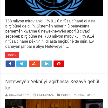
733 mîlyon mirov anki ji % 9.1 û nifûsa cîhanê di asta
birçîbûnê de dijîn. Sîstemên hilberîn û belavkirina
berhemên xwarinê û newekheviyên aborî û civakî
sebebêb birçîbûnê ne. 733 mîlyon mirov ku ji % 9.1ê
nifûsa cîhanê pêk tînin, di asta birçîbûnê de dijîn. Ev
daneyên janbar ji alîyê Neteweyên …
Bêtir »
Neteweyên Yekbûyî agirbesta Xezayê qebûl
kir
infowelat.com
11/06/2024
Bulten
,
Polîtîka
62