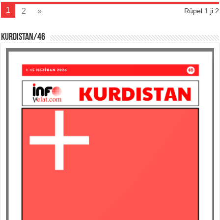
1
2
»
Rûpel 1 ji 2
KURDISTAN/46