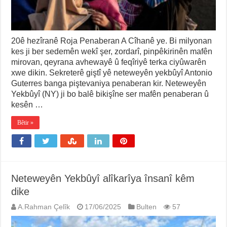
20ê hezîranê Roja Penaberan A Cîhanê ye. Bi milyonan
kes ji ber sedemên wekî şer, zordarî, pinpêkirinên mafên
mirovan, qeyrana avhewayê û feqîriyê terka ciyûwarên
xwe dikin. Sekreterê giştî yê neteweyên yekbûyî Antonio
Guterres banga piştevaniya penaberan kir. Neteweyên
Yekbûyî (NY) ji bo balê bikişîne ser mafên penaberan û
kesên …
Bêtir »
Neteweyên Yekbûyî alîkarîya însanî kêm
dike
A.Rahman Çelîk
17/06/2025
Bulten
57