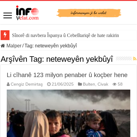
Sînorê di navbera Îspanya û Cebelîtariqê de hate rakirin
Malper
/
Tag:
neteweyên yekbûyî
Arşîvên Tag:
neteweyên yekbûyî
Li cîhanê 123 milyon penaber û koçber hene
Cengiz Demirtaş
21/06/2025
Bulten
,
Civak
58