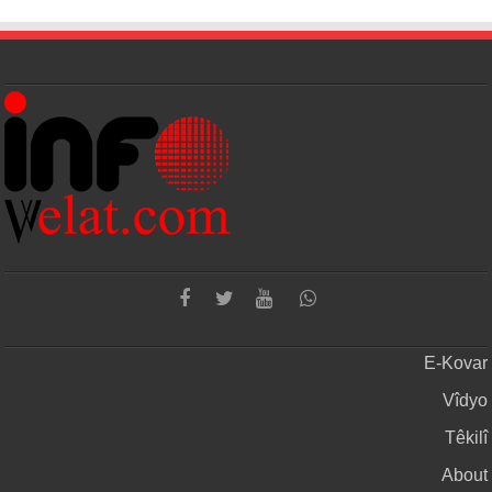
E-Kovar
Vîdyo
Têkilî
About