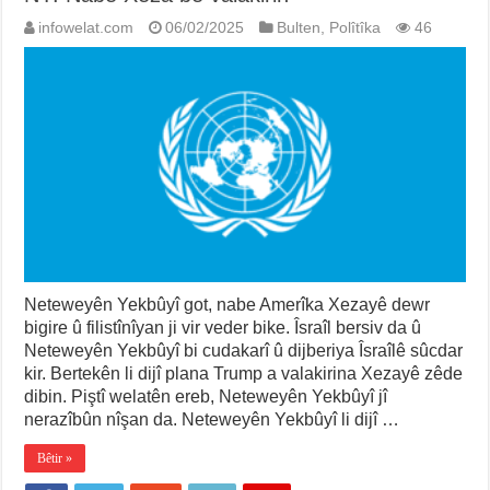
infowelat.com
06/02/2025
Bulten
,
Polîtîka
46
Neteweyên Yekbûyî got, nabe Amerîka Xezayê dewr
bigire û filistînîyan ji vir veder bike. Îsraîl bersiv da û
Neteweyên Yekbûyî bi cudakarî û dijberiya Îsraîlê sûcdar
kir. Bertekên li dijî plana Trump a valakirina Xezayê zêde
dibin. Piştî welatên ereb, Neteweyên Yekbûyî jî
nerazîbûn nîşan da. Neteweyên Yekbûyî li dijî …
Bêtir »