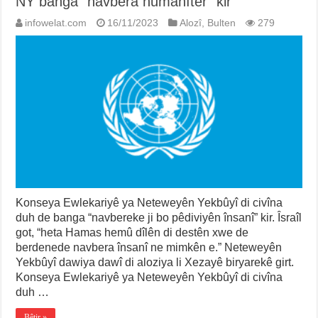
NY banga “navbera humanîter” kir
infowelat.com
16/11/2023
Alozî
,
Bulten
279
Konseya Ewlekariyê ya Neteweyên Yekbûyî di civîna
duh de banga “navbereke ji bo pêdiviyên însanî” kir. Îsraîl
got, “heta Hamas hemû dîlên di destên xwe de
berdenede navbera însanî ne mimkên e.” Neteweyên
Yekbûyî dawiya dawî di aloziya li Xezayê biryarekê girt.
Konseya Ewlekariyê ya Neteweyên Yekbûyî di civîna
duh …
Bêtir »