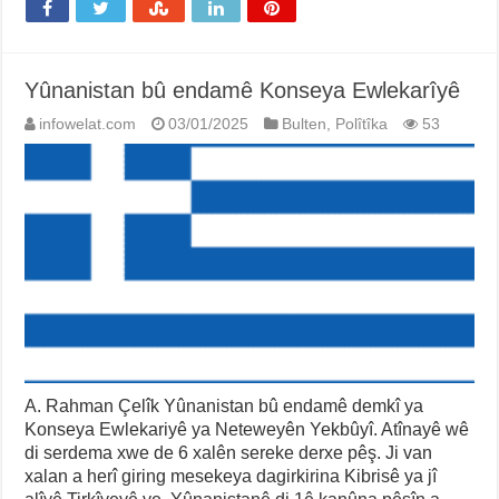
Yûnanistan bû endamê Konseya Ewlekarîyê
infowelat.com
03/01/2025
Bulten
,
Polîtîka
53
A. Rahman Çelîk Yûnanistan bû endamê demkî ya
Konseya Ewlekariyê ya Neteweyên Yekbûyî. Atînayê wê
di serdema xwe de 6 xalên sereke derxe pêş. Ji van
xalan a herî giring mesekeya dagirkirina Kibrisê ya jî