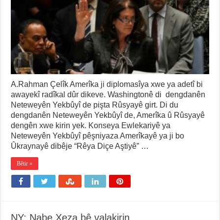
A.Rahman Çelîk Amerîka ji diplomasîya xwe ya adetî bi
awayekî radîkal dûr dikeve. Washingtonê di dengdanên
Neteweyên Yekbûyî de pişta Rûsyayê girt. Di du
dengdanên Neteweyên Yekbûyî de, Amerîka û Rûsyayê
dengên xwe kirin yek. Konseya Ewlekariyê ya
Neteweyên Yekbûyî pêşniyaza Amerîkayê ya ji bo
Ûkraynayê dibêje “Rêya Diçe Aştiyê” …
Bêtir »
NY: Nabe Xeza bê valakirin