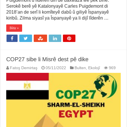
Puigdemont û lîderên din de daxwaza wê pêk bîne.
Serokê berê yê Katalonyayê Carles Puigdemont di
2018’an de serî li komîteyê dabû û giliyê Îspanyayê
kiribû. Zilma siyasî ya Îspanyayê ya li dijî lîderên …
Bêtir »
COP27 sibe li Misrê dest pê dike
Fatoş Demirtaş
05/11/2022
Bulten
,
Ekolojî
969