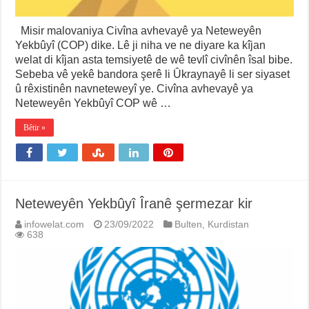
Misir malovaniya Civîna avhevayê ya Neteweyên
Yekbûyî (COP) dike. Lê ji niha ve ne diyare ka kîjan
welat di kîjan asta temsiyetê de wê tevlî civînên îsal bibe.
Sebeba vê yekê bandora şerê li Ûkraynayê li ser siyaset
û rêxistinên navneteweyî ye. Civîna avhevayê ya
Neteweyên Yekbûyî COP wê …
Bêtir »
Neteweyên Yekbûyî Îranê şermezar kir
infowelat.com
23/09/2022
Bulten
,
Kurdistan
638