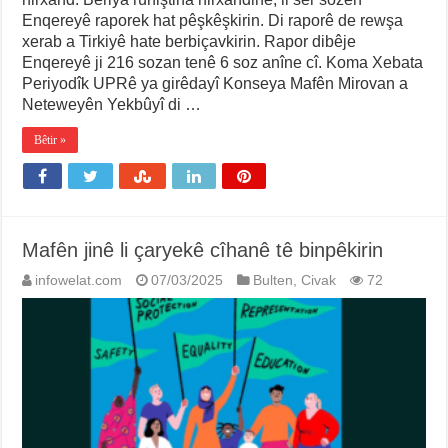
Enqereyê raporek hat pêşkêşkirin. Di raporê de rewşa
xerab a Tirkiyê hate berbiçavkirin. Rapor dibêje
Enqereyê ji 216 sozan tenê 6 soz anîne cî. Koma Xebata
Periyodîk UPRê ya girêdayî Konseya Mafên Mirovan a
Neteweyên Yekbûyî di …
Bêtir »
Mafên jinê li çaryekê cîhanê tê binpêkirin
infowelat.com
07/03/2025
Bulten
,
Civak
72