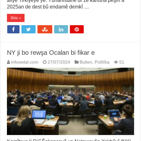
alîyê Tirkîyeyê ye. Yûnanistanê di 1ê kanûna pêşîn a
2025an de dest bû endamê demkî …
Bêtir »
NY ji bo rewşa Ocalan bi fikar e
infowelat.com
27/07/2024
Bulten
,
Polîtîka
51