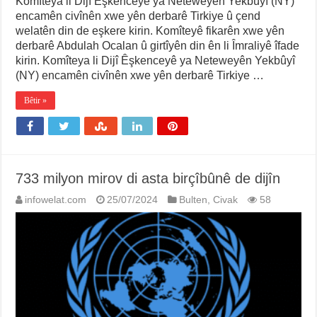
Komîteya li Dijî Êşkenceyê ya Neteweyên Yekbûyî (NY)
encamên civînên xwe yên derbarê Tirkiye û çend
welatên din de eşkere kirin. Komîteyê fikarên xwe yên
derbarê Abdulah Ocalan û girtîyên din ên li Îmraliyê îfade
kirin. Komîteya li Dijî Êşkenceyê ya Neteweyên Yekbûyî
(NY) encamên civînên xwe yên derbarê Tirkiye …
Bêtir »
733 milyon mirov di asta birçîbûnê de dijîn
infowelat.com
25/07/2024
Bulten
,
Civak
58