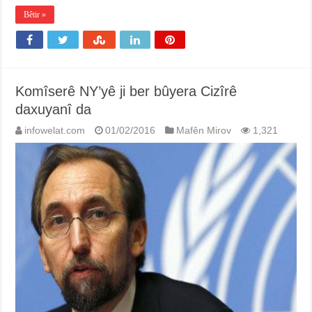
Bêtir »
Komîserê NY’yê ji ber bûyera Cizîrê
daxuyanî da
infowelat.com
01/02/2016
Mafên Mirov
1,321