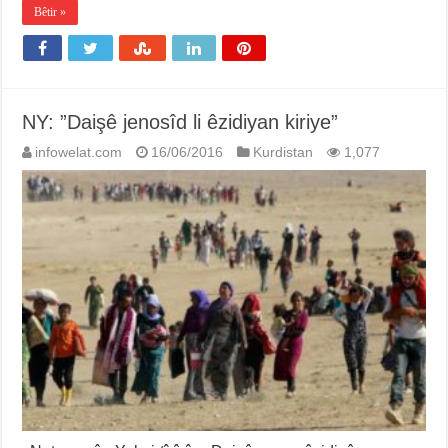
Bêtir »
NY: ”Daişê jenosîd li êzidiyan kiriye”
infowelat.com
16/06/2016
Kurdistan
1,077