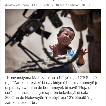
infowelat.com
13/02/2016
Mafên Mirov
1,182
Konvansiyona Mafê zarokan a NY’yê roja 12’ê Sibatê
roja “Zarokên Leşker” bi nav kiriye û her bi vê boneyê jî
di piraniya welatan de bernameyek bi navê “Roja destên
sor” tê lidarxisitn. Li gor raporên belavbûyî, di sala
2002’an de Neteweyên Yekbûyî roja 12’ê Sibatê “roja
zarokên leşker” bi …