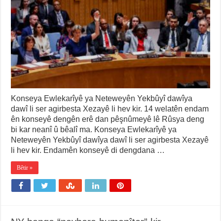
Konseya Ewlekarîyê ya Neteweyên Yekbûyî dawîya
dawî li ser agirbesta Xezayê li hev kir. 14 welatên endam
ên konseyê dengên erê dan pêşnûmeyê lê Rûsya deng
bi kar neanî û bêalî ma. Konseya Ewlekarîyê ya
Neteweyên Yekbûyî dawîya dawî li ser agirbesta Xezayê
li hev kir. Endamên konseyê di dengdana …
Bêtir »