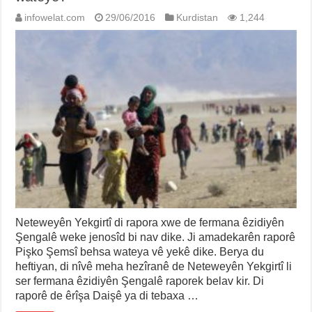
infowelat.com
29/06/2016
Kurdistan
1,244
Neteweyên Yekgirtî di rapora xwe de fermana êzidiyên
Şengalê weke jenosîd bi nav dike. Ji amadekarên raporê
Pişko Şemsî behsa wateya vê yekê dike. Berya du
heftiyan, di nîvê meha hezîranê de Neteweyên Yekgirtî li
ser fermana êzidiyên Şengalê raporek belav kir. Di
raporê de êrîşa Daişê ya di tebaxa …