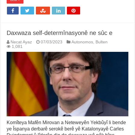
Daxwaza self-determînasyonê ne sûc e
Necat Ayaz
07/03/2023
Autonomos
,
Bulten
1,081
Komîteya Mafên Mirovan a Neteweyên Yekbûyî li bende
ye Îspanya derbarê serokê berê yê Katalonyayê Carles