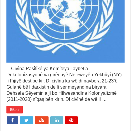
Civîna Pasîfîkê ya Komîteya Taybet a
Dekolonîzasyonê ya girêdayê Neteweyên Yekbûyî (NY)
li Fîjiyê dest pê kir. Di civîna ku wê di navbera 21-23’ê
Gulanê bê lidarxistin de li ser meşandina biryara
Dehsala Sêyemîn a ji bo Hilweşandina Kolonyalîzmê
(2011-2020) nîqaş bên kirin. Di civînê de wê li …
Bêtir »