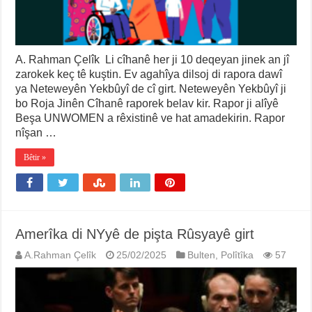
A. Rahman Çelîk Li cîhanê her ji 10 deqeyan jinek an jî
zarokek keç tê kuştin. Ev agahîya dilsoj di rapora dawî
ya Neteweyên Yekbûyî de cî girt. Neteweyên Yekbûyî ji
bo Roja Jinên Cîhanê raporek belav kir. Rapor ji alîyê
Beşa UNWOMEN a rêxistinê ve hat amadekirin. Rapor
nîşan …
Bêtir »
Amerîka di NYyê de pişta Rûsyayê girt
A.Rahman Çelîk
25/02/2025
Bulten
,
Polîtîka
57