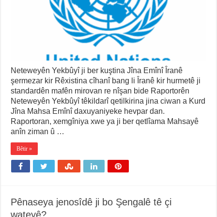
Neteweyên Yekbûyî ji ber kuştina Jîna Emînî Îranê
şermezar kir Rêxistina cîhanî bang li Îranê kir hurmetê ji
standardên mafên mirovan re nîşan bide Raportorên
Neteweyên Yekbûyî têkildarî qetilkirina jina ciwan a Kurd
Jîna Mahsa Emînî daxuyaniyeke hevpar dan.
Raportoran, xemgîniya xwe ya ji ber qetlîama Mahsayê
anîn ziman û …
Bêtir »
Pênaseya jenosîdê ji bo Şengalê tê çi
wateyê?