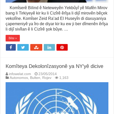
Komîserê Bilind ê Neteweyên Yekbûyî yê Mafên Mirov
bang li Tirkiyeyê kir ku li Cizîrê êrîşa li dijî mirovên bêçek
vekolîne. Komîser Zeid Ra’ad El Huseyîn di daxuyaniya
çapemeniyê ya îro de diyar kir ku ew ji ber dîmenên êrîşa
li dijî sivîlan ê li Cizîrê şok bûye. …
Bêtir »
Komîteya Dekolonîzasyonê ya NY’yê dicive
infowelat.com
23/05/2014
Autonomos
,
Bulten
,
Rojev
1,163