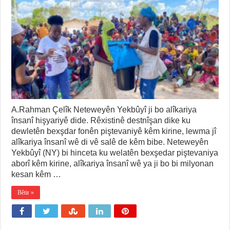
A.Rahman Çelîk Neteweyên Yekbûyî ji bo alîkariya
însanî hişyariyê dide. Rêxistinê destnîşan dike ku
dewletên bexşdar fonên piştevaniyê kêm kirine, lewma jî
alîkariya însanî wê di vê salê de kêm bibe. Neteweyên
Yekbûyî (NY) bi hinceta ku welatên bexşedar piştevaniya
aborî kêm kirine, alîkariya însanî wê ya ji bo bi milyonan
kesan kêm …
Bêtir »