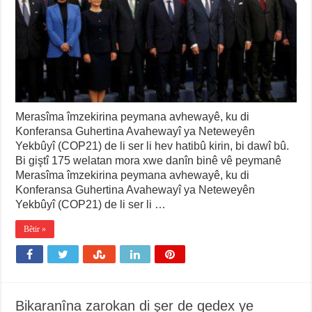
Merasîma îmzekirina peymana avhewayê, ku di
Konferansa Guhertina Avahewayî ya Neteweyên
Yekbûyî (COP21) de li ser li hev hatibû kirin, bi dawî bû.
Bi giştî 175 welatan mora xwe danîn binê vê peymanê
Merasîma îmzekirina peymana avhewayê, ku di
Konferansa Guhertina Avahewayî ya Neteweyên
Yekbûyî (COP21) de li ser li …
Bêtir »
Bikaranîna zarokan di şer de qedex ye