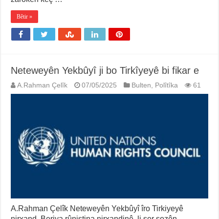
Bêtir »
Neteweyên Yekbûyî ji bo Tirkîyeyê bi fikar e
A.Rahman Çelîk
07/05/2025
Bulten
,
Polîtîka
61
A.Rahman Çelîk Neteweyên Yekbûyî îro Tirkiyeyê
nirxand. Beriya rûniştina nirxandinê, li ser sozên