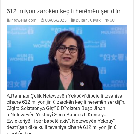
612 milyon zarokên keç li herêmên şer dijîn
infowelat.com
03/06/2025
Bulten
,
Civak
60
A.Rahman Çelîk Neteweyên Yekbûyî dibêje li tevahiya
cîhanê 612 milyon jin û zarokên keç li herêmên şer dijîn.
Cîgira Sekreteriya Giştî û Dîrektora Beşa Jinan
a Neteweyên Yekbûyî Sima Bahous li Konseya
Ewlekeriyê, li ser babetê axivî. Neteweyên Yekbûyî
destnîşan dike ku li tevahiya cîhanê 612 milyon jin û
zarokên keç …