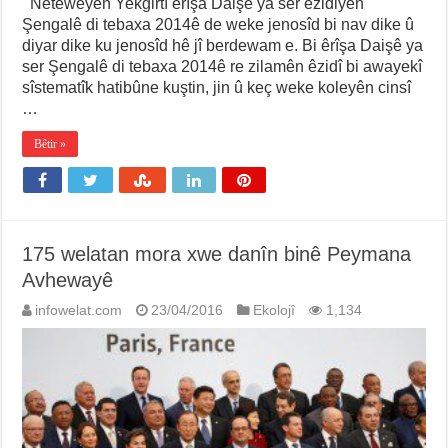
Neteweyên Yekgirtî êrîşa Daişê ya ser êzidiyên
Şengalê di tebaxa 2014ê de weke jenosîd bi nav dike û
diyar dike ku jenosîd hê jî berdewam e. Bi êrîşa Daişê ya
ser Şengalê di tebaxa 2014ê re zilamên êzidî bi awayekî
sîstematîk hatibûne kuştin, jin û keç weke koleyên cinsî
…
Bêtir »
175 welatan mora xwe danîn binê Peymana
Avhewayê
infowelat.com
23/04/2016
Ekolojî
1,134