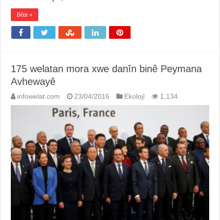
Bêtir »
175 welatan mora xwe danîn binê Peymana
Avhewayê
infowelat.com
23/04/2016
Ekolojî
1,134