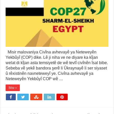
Misir malovaniya Civîna avhevayê ya Neteweyên
Yekbûyî (COP) dike. Lê ji niha ve ne diyare ka kîjan
welat di kîjan asta temsiyetê de wê tevlî civînên îsal bibe.
Sebeba vê yekê bandora şerê li Ûkraynayê li ser siyaset
û rêxistinên navneteweyî ye. Civîna avhevayê ya
Neteweyên Yekbûyî COP wê …
Bêtir »