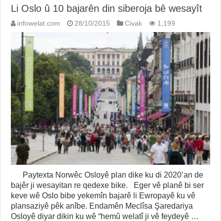
Li Oslo û 10 bajarên din siberoja bê wesayît
infowelat.com
28/10/2015
Civak
1,199
Paytexta Norwêc Osloyê plan dike ku di 2020’an de
bajêr ji wesayitan re qedexe bike. Eger vê planê bi ser
keve wê Oslo bibe yekemîn bajarê li Ewropayê ku vê
plansaziyê pêk anîbe. Endamên Meclîsa Şaredariya
Osloyê diyar dikin ku wê “hemû welatî ji vê feydeyê …