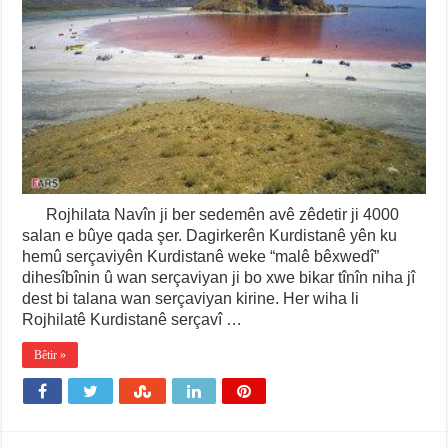
Rojhilata Navîn ji ber sedemên avê zêdetir ji 4000
salan e bûye qada şer. Dagirkerên Kurdistanê yên ku
hemû serçaviyên Kurdistanê weke “malê bêxwedî”
dihesîbînin û wan serçaviyan ji bo xwe bikar tînîn niha jî
dest bi talana wan serçaviyan kirine. Her wiha li
Rojhilatê Kurdistanê serçavî …
Bêtir »