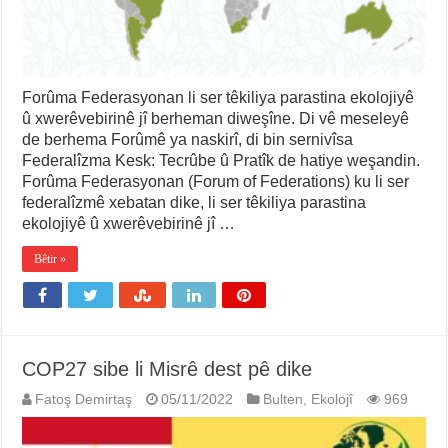
Forûma Federasyonan li ser têkiliya parastina ekolojiyê
û xwerêvebirinê jî berheman diweşîne. Di vê meseleyê
de berhema Forûmê ya naskirî, di bin sernivîsa
Federalîzma Kesk: Tecrûbe û Pratîk de hatiye weşandin.
Forûma Federasyonan (Forum of Federations) ku li ser
federalîzmê xebatan dike, li ser têkiliya parastina
ekolojiyê û xwerêvebirinê jî …
Bêtir »
COP27 sibe li Misrê dest pê dike
Fatoş Demirtaş
05/11/2022
Bulten
,
Ekolojî
969