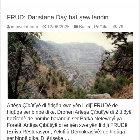
FRUD: Daristana Day hat şewitandin
infowelat.com
12/06/2025
Bulten
,
Polîtîka
79
Artêşa Çîbûtîyê di êrişên xwe yên Ii dijî FRUDê de
hiqûqa şer binpê dike. Dronên Artêşa Çîbûtîyê di 2 û 3yê
hezîranê de bombe barandin ser Parka Neteweyî ya
Foretê. Artêşa Çîbûtîyê di êrişên xwe yên Ii dijî FRUDê
(Enîya Restorasyon, Yekitî û Demokrasîyê) de hiqûqa
şer binpê dike. Di êrişeke …