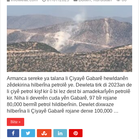
Armanca sereke ya talana li Çiyayê Gabarê hewldanên
zêdekirina hilberîna petrolê ye. Dewleta tirk di 2023an de
li çiyê petrol kişf kir û bi lez dest bi amadekarîyên petrolê
kir. Niha li deverên cuda yên Gabarê, 97 bîr rojane
80,000 bermîl petrol hildiberînin. Dewlet dixwaze
hilberîna li Çiyayê Gabarê rojane derxe 100,000 …
Bêtir »