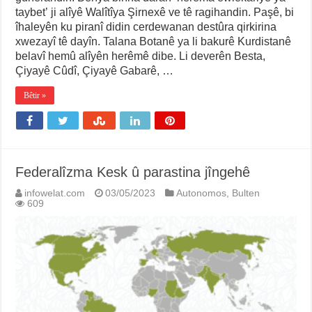
taybet’ ji alîyê Walîtîya Şirnexê ve tê ragihandin. Paşê, bi
îhaleyên ku piranî didin cerdewanan destûra qirkirina
xwezayî tê dayîn. Talana Botanê ya li bakurê Kurdistanê
belavî hemû alîyên herêmê dibe. Li deverên Besta,
Çiyayê Cûdî, Çiyayê Gabarê, …
Bêtir »
Federalîzma Kesk û parastina jîngehê
infowelat.com
03/05/2023
Autonomos
,
Bulten
609