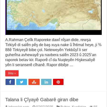
A.Rahman Çelîk Raporeke dawî nîşan dide, rewşa
Tirkiyê di salên pêş de baş xuya nake û îhtimal heye, ji %
88ê Tirkiyeyê bibe çol. Neteweyên Yekbûyî li ser
guherîna avhewayê ya navbera salên 2023 û 2025’an
raporek belav kir. Raporê cî da Nuqteyên Hişkesaliyê
yên li seranserê cîhanê. Rapor dibêje …
Bêtir »
Talana li Çîyayê Gabarê giran dibe
infowelat.com
07/07/2025
Bulten
,
Kurdistan
66