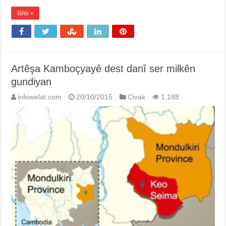
Bêtir »
Artêşa Kamboçyayê dest danî ser milkên
gundiyan
infowelat.com
20/10/2015
Civak
1,188