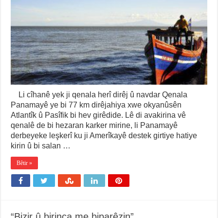
Li cîhanê yek ji qenala herî dirêj û navdar Qenala
Panamayê ye bi 77 km dirêjahiya xwe okyanûsên
Atlantîk û Pasîfik bi hev girêdide. Lê di avakirina vê
qenalê de bi hezaran karker mirine, li Panamayê
derbeyeke leşkerî ku ji Amerîkayê destek girtiye hatiye
kirin û bi salan …
Bêtir »
“Bizir û birinca me biparêzin”