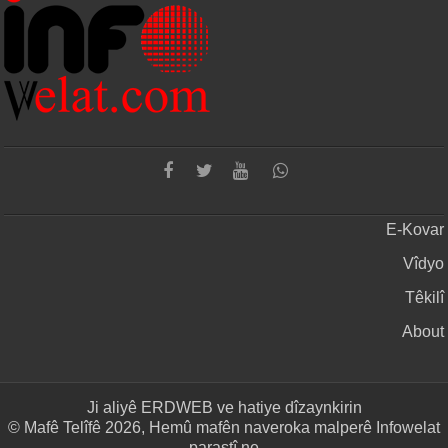
E-Kovar
Vîdyo
Têkilî
About
Ji aliyê
ERDWEB
ve hatiye dîzaynkirin
© Mafê Telîfê 2026, Hemû mafên naveroka malperê Infowelat
parastî ne