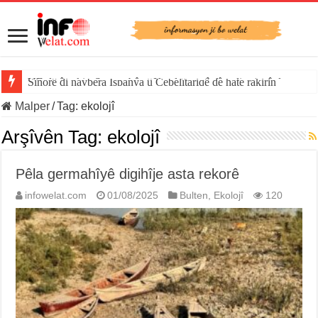
Sînorê di navbera Îspanya û Cebelîtariqê de hate rakirin
Malper
/
Tag:
ekolojî
Arşîvên Tag:
ekolojî
Pêla germahîyê digihîje asta rekorê
infowelat.com
01/08/2025
Bulten
,
Ekolojî
120