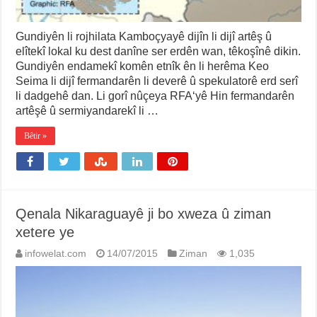
Gundiyên li rojhilata Kamboçyayê dijîn li dijî artêş û
elîtekî lokal ku dest danîne ser erdên wan, têkoşînê dikin.
Gundiyên endamekî komên etnîk ên li herêma Keo
Seima li dijî fermandarên li deverê û spekulatorê erd serî
li dadgehê dan. Li gorî nûçeya RFA‘yê Hin fermandarên
artêşê û sermiyandarekî li …
Bêtir »
Qenala Nikaraguayê ji bo xweza û ziman
xetere ye
infowelat.com
14/07/2015
Ziman
1,035