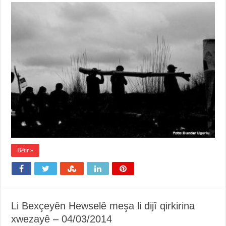
Bêtir »
Li Bexçeyên Hewselê meşa li dijî qirkirina
xwezayê – 04/03/2014