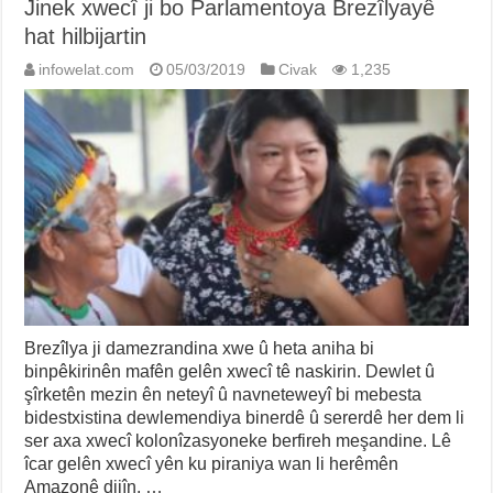
Jinek xwecî ji bo Parlamentoya Brezîlyayê
hat hilbijartin
infowelat.com
05/03/2019
Civak
1,235
Brezîlya ji damezrandina xwe û heta aniha bi
binpêkirinên mafên gelên xwecî tê naskirin. Dewlet û
şîrketên mezin ên neteyî û navneteweyî bi mebesta
bidestxistina dewlemendiya binerdê û sererdê her dem li
ser axa xwecî kolonîzasyoneke berfireh meşandine. Lê
îcar gelên xwecî yên ku piraniya wan li herêmên
Amazonê dijîn, …