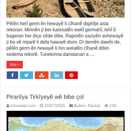
Pêlên herî germ ên hewayê li cîhanê digihîje asta
rekoran. Mirinên ji ber karesatên wekî germahî, lehî û
bageran her diçe zêde dibe. Raporên saziyên avhewayê
ji bo vê mijarê li defa hawarê dixin. Di demên dawîn de,
pêlên germ ên hewayê li hin welatên cîhanê dibin
sedema rekorê. Tunekirina daristanan a …
Bêtir »
Piranîya Tirkîyeyê wê bibe çol
infowelat.com
16/07/2025
Bulten
,
Ekolojî
139