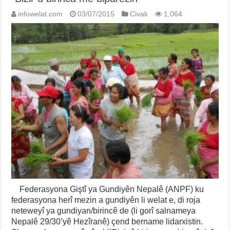
infowelat.com
03/07/2015
Civak
1,064
Federasyona Giştî ya Gundiyên Nepalê (ANPF) ku
federasyona herî mezin a gundiyên li welat e, di roja
neteweyî ya gundiyan/birincê de (li gorî salnameya
Nepalê 29/30’yê Hezîranê) çend bername lidarxistin.