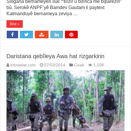
Slogana bernameyên îsal ““Bizir û birinca me biparêzin”
bû. Serokê ANPF’yê Bamdev Gautam li paytext
Katmanduyê bernameya zeviya …
Bêtir »
Daristana qebîleya Awa hat rizgarkirin
infowelat.com
07/03/2014
Civak
1,108