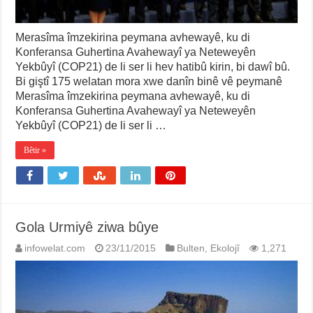
Merasîma îmzekirina peymana avhewayê, ku di
Konferansa Guhertina Avahewayî ya Neteweyên
Yekbûyî (COP21) de li ser li hev hatibû kirin, bi dawî bû.
Bi giştî 175 welatan mora xwe danîn binê vê peymanê
Merasîma îmzekirina peymana avhewayê, ku di
Konferansa Guhertina Avahewayî ya Neteweyên
Yekbûyî (COP21) de li ser li …
Bêtir »
Gola Urmiyê ziwa bûye
infowelat.com
23/11/2015
Bulten
,
Ekolojî
1,271