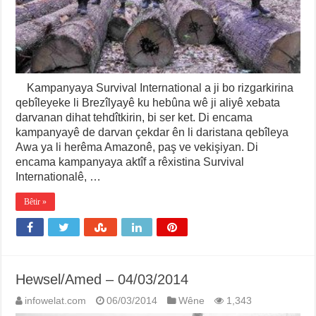
Kampanyaya Survival International a ji bo rizgarkirina
qebîleyeke li Brezîlyayê ku hebûna wê ji aliyê xebata
darvanan dihat tehdîtkirin, bi ser ket. Di encama
kampanyayê de darvan çekdar ên li daristana qebîleya
Awa ya li herêma Amazonê, paş ve vekişiyan. Di
encama kampanyaya aktîf a rêxistina Survival
Internationalê, …
Bêtir »
Hewsel/Amed – 04/03/2014
infowelat.com
06/03/2014
Wêne
1,343