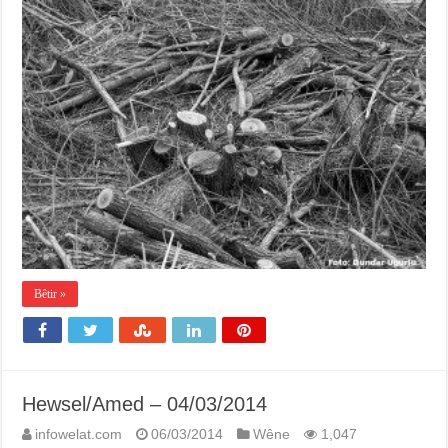
Bêtir »
Hewsel/Amed – 04/03/2014
infowelat.com
06/03/2014
Wêne
1,047