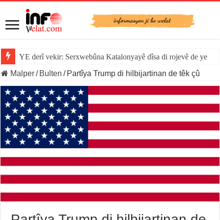
YE derî vekir: Serxwebûna Katalonyayê dîsa di rojevê de ye
Malper
/
Bulten
/
Partîya Trump di hilbijartinan de têk çû
Partîya Trump di hilbijartinan de