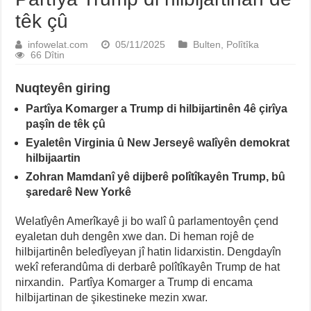
têk çû
infowelat.com
05/11/2025
Bulten
,
Polîtîka
66 Dîtin
Nuqteyên giring
Partîya Komarger a Trump di hilbijartinên 4ê çirîya
paşîn de têk çû
Eyaletên Virginia û New Jerseyê walîyên demokrat
hilbijaartin
Zohran Mamdanî yê dijberê polîtîkayên Trump, bû
şaredarê New Yorkê
Welatîyên Amerîkayê ji bo walî û parlamentoyên çend
eyaletan duh dengên xwe dan. Di heman rojê de
hilbijartinên beledîyeyan jî hatin lidarxistin. Dengdayîn
wekî referandûma di derbarê polîtîkayên Trump de hat
nirxandin. Partîya Komarger a Trump di encama
hilbijartinan de şikestineke mezin xwar.