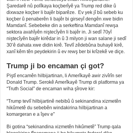
Şaredarê nû polîkaya koçberîyê ya Trump red dike û
dixwaze koçber li bajêr biparêze. Ev yek jî bû sebeb ku
koçber û penaberên li bajêr bi girseyî dengên xwe bidin
Mamdanî. Sebebeke din a serkeftina Mamdanî rewşa
sektora avahîyên niştecîyên li bajêr in. Ji sedî 70yî
niştecîyên bajêr kirêdar in û 3 milyon ji wan salane ji sedî
30’ê dahata xwe didin kirê. Tevlî zêdebûna buhayê kirê,
xanî kêm tên peydekirin û ev rewş ber bi krîzekê ve diçe.
Trump ji bo encaman çi got?
Piştî encamên hilbijartinan, li Amerîkayê awir zivîrîn ser
Donald Trump. Serokê Amerîkayê Trump di platforma ya
“Truth Social” de encaman wiha şîrove kir:
“Trump tevlî hilbijartinê nebibû û sekinandina xizmetên
hikûmetê du sebebên windakirina hilbijartinan a
komargeran e a îşev e”
Bi gotina “sekinandina xizmetên hikûmetê” Trump qala