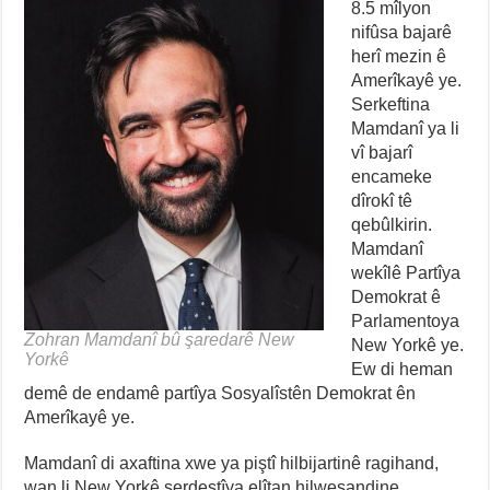
8.5 mîlyon
nifûsa bajarê
herî mezin ê
Amerîkayê ye.
Serkeftina
Mamdanî ya li
vî bajarî
encameke
dîrokî tê
qebûlkirin.
Mamdanî
wekîlê Partîya
Demokrat ê
Parlamentoya
Zohran Mamdanî bû şaredarê New
New Yorkê ye.
Yorkê
Ew di heman
demê de endamê partîya Sosyalîstên Demokrat ên
Amerîkayê ye.
Mamdanî di axaftina xwe ya piştî hilbijartinê ragihand,
wan li New Yorkê serdestîya elîtan hilweşandine.