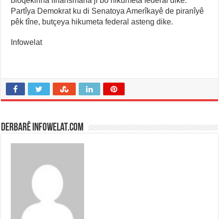
bloqekirina fînansmana ji bo hikumeta federal dike.
Partîya Demokrat ku di Senatoya Amerîkayê de piranîyê
pêk tîne, butçeya hikumeta federal asteng dike.
Infowelat
Derbarê infowelat.com