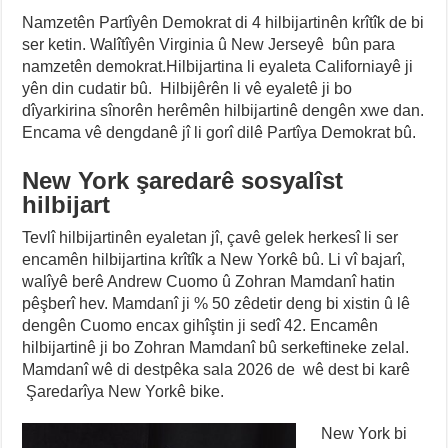
Namzetên Partîyên Demokrat di 4 hilbijartinên krîtîk de bi
ser ketin. Walîtîyên Virginia û New Jerseyê bûn para
namzetên demokrat.Hilbijartina li eyaleta Californiayê ji
yên din cudatir bû. Hilbijêrên li vê eyaletê ji bo
dîyarkirina sînorên herêmên hilbijartinê dengên xwe dan.
Encama vê dengdanê jî li gorî dilê Partîya Demokrat bû.
New York şaredarê sosyalîst
hilbijart
Tevlî hilbijartinên eyaletan jî, çavê gelek herkesî li ser
encamên hilbijartina krîtîk a New Yorkê bû. Li vî bajarî,
walîyê berê Andrew Cuomo û Zohran Mamdanî hatin
pêşberî hev. Mamdanî ji % 50 zêdetir deng bi xistin û lê
dengên Cuomo encax gihîştin ji sedî 42. Encamên
hilbijartinê ji bo Zohran Mamdanî bû serkeftineke zelal.
Mamdanî wê di destpêka sala 2026 de wê dest bi karê
Şaredarîya New Yorkê bike.
New York bi