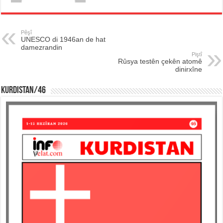
Pêşî
UNESCO di 1946an de hat
damezrandin
Piştî
Rûsya testên çekên atomê
dinirxîne
KURDISTAN/46