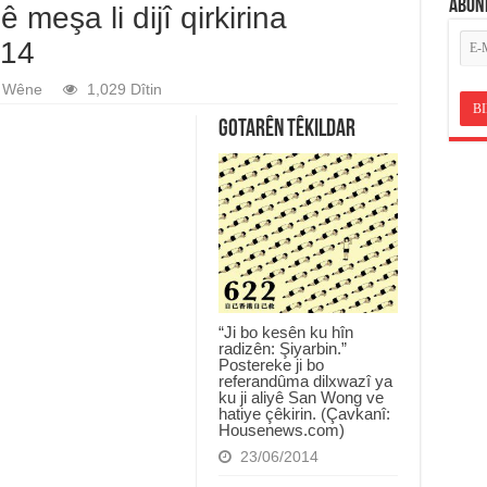
ABON
meşa li dijî qirkirina
014
Wêne
1,029 Dîtin
Gotarên Têkildar
“Ji bo kesên ku hîn
radizên: Şiyarbin.”
Postereke ji bo
referandûma dilxwazî ya
ku ji aliyê San Wong ve
hatiye çêkirin. (Çavkanî:
Housenews.com)
23/06/2014