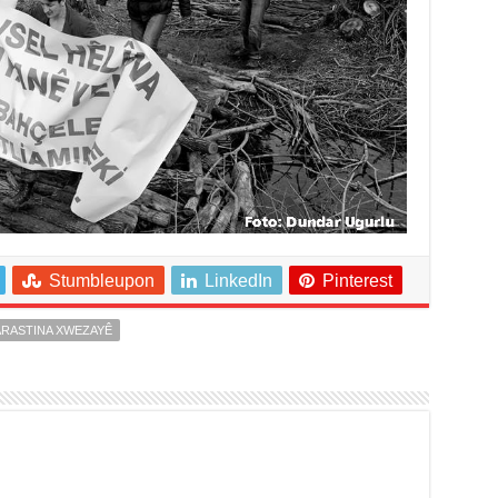
Stumbleupon
LinkedIn
Pinterest
ARASTINA XWEZAYÊ