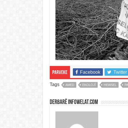
Facebook
Twitter
Parveke
Tags
AMED
EKOLOJÎ
HEWSEL
P
Derbarê infowelat.com