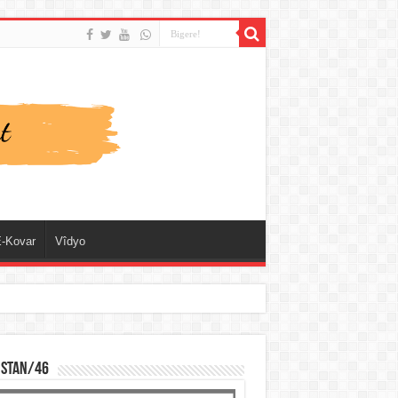
-Kovar
Vîdyo
ISTAN/46