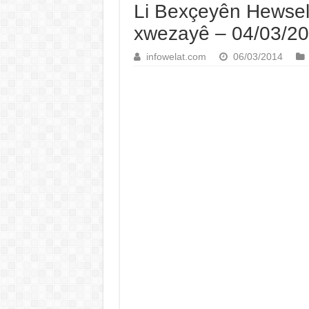
Li Bexçeyên Hewselê 
xwezayê – 04/03/2
infowelat.com
06/03/2014