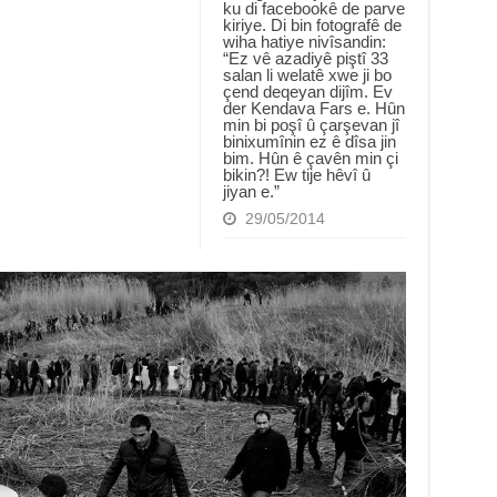
ku di facebookê de parve
kiriye. Di bin fotografê de
wiha hatiye nivîsandin:
“Ez vê azadiyê piştî 33
salan li welatê xwe ji bo
çend deqeyan dijîm. Ev
der Kendava Fars e. Hûn
min bi poşî û çarşevan jî
binixumînin ez ê dîsa jin
bim. Hûn ê çavên min çi
bikin?! Ew tije hêvî û
jiyan e.”
29/05/2014