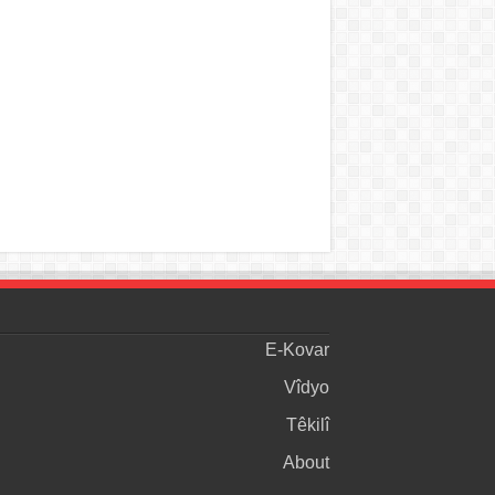
E-Kovar
Vîdyo
Têkilî
About