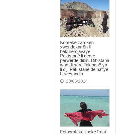
Komeke zarokên
xwendekar ên li
bakurêrojavayê
Pakîstanê li derve
perwerde dibin. Dibistana
wan di şerê Talebanê ya
li dijî Pakîstanê de hatiye
hilweşandin.
29/05/2014
Fotografeke jineke îranî