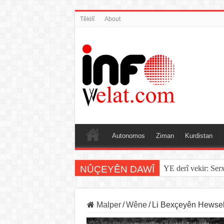
Têkilî
About
Autonomos
Ziman
Kurdistan
NÛÇEYÊN DAWÎ
YE derî vekir: Ser
Sînorê di navbera Î
Malper
/
Wêne
/
Li Bexçeyên Hewselê