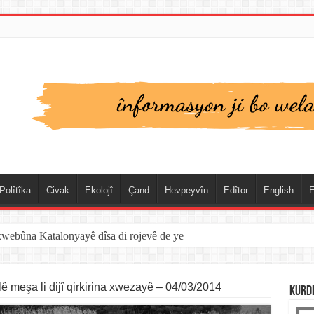
Polîtîka
Civak
Ekolojî
Çand
Hevpeyvîn
Edîtor
English
E
xwebûna Katalonyayê dîsa di rojevê de ye
spanya û Cebelîtariqê de hate rakirin
 meşa li dijî qirkirina xwezayê – 04/03/2014
KURD