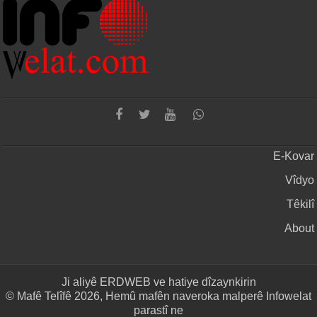
E-Kovar
Vîdyo
Têkilî
About
Ji aliyê
ERDWEB
ve hatiye dîzaynkirin
© Mafê Telîfê 2026, Hemû mafên naveroka malperê Infowelat
parastî ne