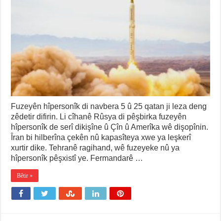
Fuzeyên hîpersonîk di navbera 5 û 25 qatan ji leza deng
zêdetir difirin. Li cîhanê Rûsya di pêşbirka fuzeyên
hîpersonîk de serî dikişîne û Çîn û Amerîka wê dişopînin.
Îran bi hilberîna çekên nû kapasîteya xwe ya leşkerî
xurtir dike. Tehranê ragihand, wê fuzeyeke nû ya
hîpersonîk pêşxistî ye. Fermandarê …
Bêtir »