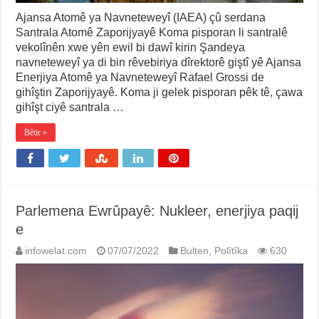
Ajansa Atomê ya Navneteweyî (IAEA) çû serdana
Santrala Atomê Zaporijyayê Koma pisporan li santralê
vekolînên xwe yên ewil bi dawî kirin Şandeya
navneteweyî ya di bin rêvebiriya dîrektorê giştî yê Ajansa
Enerjiya Atomê ya Navneteweyî Rafael Grossi de
gihîştin Zaporijyayê. Koma ji gelek pisporan pêk tê, çawa
gihîşt ciyê santrala …
Bêtir »
Parlemena Ewrûpayê: Nukleer, enerjiya paqij
e
infowelat.com
07/07/2022
Bulten
,
Polîtîka
630