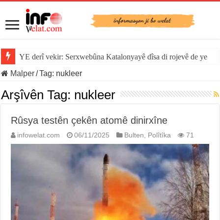
Sînorê di navbera Îspanya û Cebelîtariqê de hate rakirin
Malper
/
Tag:
nukleer
Arşîvên Tag:
nukleer
Rûsya testên çekên atomê dinirxîne
infowelat.com
06/11/2025
Bulten
,
Polîtîka
71