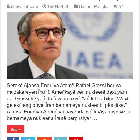
infowelat.com
19/04/2025
Bulten
,
Polîtîka
67
Serokê Ajansa Enerjiya Atomê Rafael Grossi beriya
muzakereyên Îran û Amerîkayê yên nukleerê daxuyanî
da. Grossi hişyarî da û wiha axivî: “Zû li hev bikin. Wext
gelekî teng bûye. Îran bernameya nukleer bi pêş dixe.”
Ajansa Enerjiya Atomê ya navenda wê li Viyanayê ye, ji
bernameya nukleer a Îranê berpirsiyar …
Bêtir »