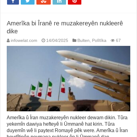
Amerîka bi Îranê re muzakereyên nukleerê
dike
infowelat.com
14/04/2025
Bulten
,
Polîtîka
67
Amerîka û Îran muzakereyên nukleer dewam dikin. Tûra
yekemîn dawiya hefteyê li Ûmmanê hat kirin. Tûra
duyemîn wê li paytext Romayê pêk were. Amerîka û Îran
hevdîtinên peymana nukleer ên li Ûmmanê dan