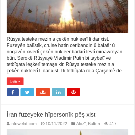
Rûsya testeke mezin a çekên nukleerî li dar xist.
Fuzeyên balîstîk, cruise hatin ceribandin û balafir û
noqavên xwedî çekên nukleer barkirî tevlî minawreyan
bûn. Serokê Rûsyayê Vladimir Putin bi taybetî vê
tetbîqata leşkerî temaşe kir. Rûsya testeke mezin a
çekên nukleerî li dar xist. Di tetbîqata roja Çarşemê de …
Bêtir »
Îran fuzeyeke hîpersonîk pêş xist
infowelat.com
10/11/2022
Alozî
,
Bulten
417