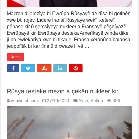
Macron di alozîya bi Ewrûpa-Rûsyayê de dîsa bi gotinên
xwe bû rojev. Lîderê fransî Rûsyayê wekî “xetere”
pênase kir û şemsîyeya nukleer a Fransayê pêşnîyazê
Ewrûpayê kir. Ewrûpaya desteka Amerîkayê winda dike,
ji bo ewlekarîya xwe bi fikar e. Fransa xerabûna balansa
jeopolîtîk bi kar tîne û dixwaze li vê …
Bêtir »
Rûsya testeke mezin a çekên nukleer kir
infowelat.com
27/10/2023
Alozî
,
Bulten
386