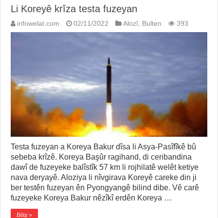
Li Koreyê krîza testa fuzeyan
infowelat.com
02/11/2022
Alozî
,
Bulten
393
Testa fuzeyan a Koreya Bakur dîsa li Asya-Pasîfîkê bû
sebeba krîzê. Koreya Başûr ragihand, di ceribandina
dawî de fuzeyeke balîstîk 57 km li rojhilatê welêt ketiye
nava deryayê. Aloziya li nîvgirava Koreyê careke din ji
ber testên fuzeyan ên Pyongyangê bilind dibe. Vê carê
fuzeyeke Koreya Bakur nêzîkî erdên Koreya …
Bêtir »