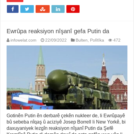
Ewrûpa reaksiyon nîşanî gefa Putin da
infowelat.com
22/09/2022
Bulten
,
Polîtîka
472
Gotinên Putin ên derbarê çekên nukleer de, li Ewrûpayê
bû sebeba nîqaş û aciziyê Josep Borrell li New Yorkê, bi
daxuyaniyek lezgîn reaksiyon nîşanî Putin da Şefê