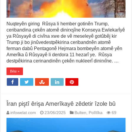
Nuqteyên giring Rûsya li hember gotinên Trump,
ceribandina çekên atomê dinirxşîne Konseya Ewlekarîyê
ya Rûsyayê di civîna xwe de vê meseleyê gotûbêj kir
Trump ji bo jinûvedestpêkirina ceribandnên atomê
ferman dabû Pentagonê Hejmara bombeyên atomê yên
Amerîka û Rûsyayê li derdora 11 hezarî ye. Rûsya
destpêkirina cerinandinên çekên nukleerî dinirxîne. …
Bêtir »
Îran piştî êrişa Amerîkayê zêdetir îzole bû
infowelat.com
23/06/2025
Bulten
,
Polîtîka
69