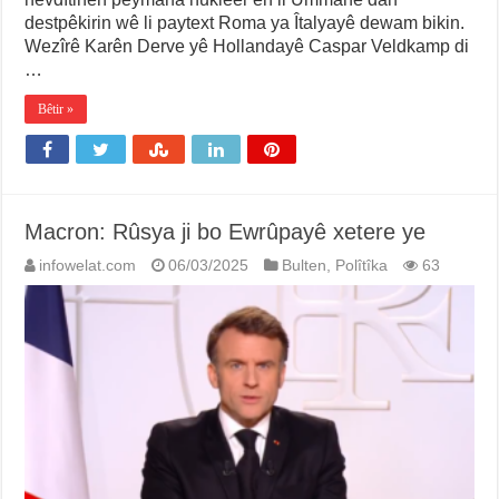
destpêkirin wê li paytext Roma ya Îtalyayê dewam bikin.
Wezîrê Karên Derve yê Hollandayê Caspar Veldkamp di
…
Bêtir »
Macron: Rûsya ji bo Ewrûpayê xetere ye
infowelat.com
06/03/2025
Bulten
,
Polîtîka
63