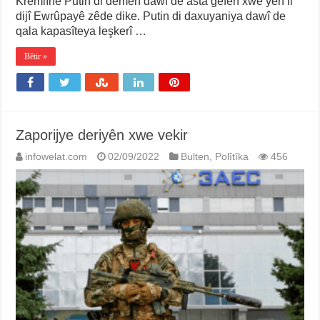
Kremlînê Putin di demên dawî de asta gefên xwe yên li
dijî Ewrûpayê zêde dike. Putin di daxuyaniya dawî de
qala kapasîteya leşkerî …
Bêtir »
Zaporijye deriyên xwe vekir
infowelat.com
02/09/2022
Bulten
,
Polîtîka
456