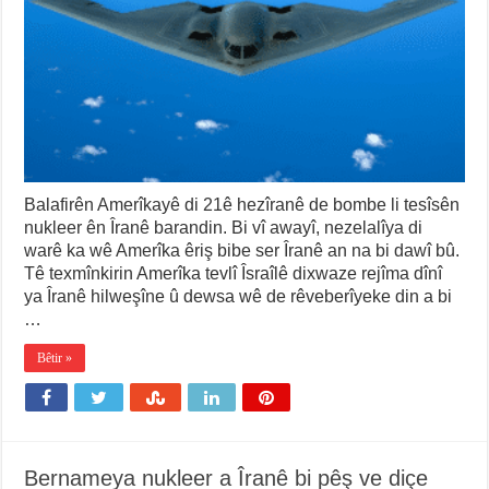
Balafirên Amerîkayê di 21ê hezîranê de bombe li tesîsên
nukleer ên Îranê barandin. Bi vî awayî, nezelalîya di
warê ka wê Amerîka êriş bibe ser Îranê an na bi dawî bû.
Tê texmînkirin Amerîka tevlî Îsraîlê dixwaze rejîma dînî
ya Îranê hilweşîne û dewsa wê de rêveberîyeke din a bi
…
Bêtir »
Bernameya nukleer a Îranê bi pêş ve diçe