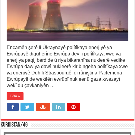
Encamên şerê li Ûkraynayê polîtîkaya enerjiyê ya
Ewrûpayê diguherîne Ewrûpa dev ji polîtîkaya xwe ya
enerjiya paqij berdide û riya bikaranîna nukleerê vedike
Ewrûpa dawiya dawî nukleerê kir bingeha polîtîkaya xwe
ya enerjiyê Duh li Strasbourgê, di rûniştina Parlemena
Ewrûpayê de wekîlên ewrûpî nukleer û gaza xwezayî
wekî du çavkaniyên …
Bêtir »
KURDISTAN/46