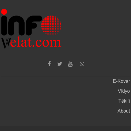
E-Kovar
Vîdyo
Têkilî
About