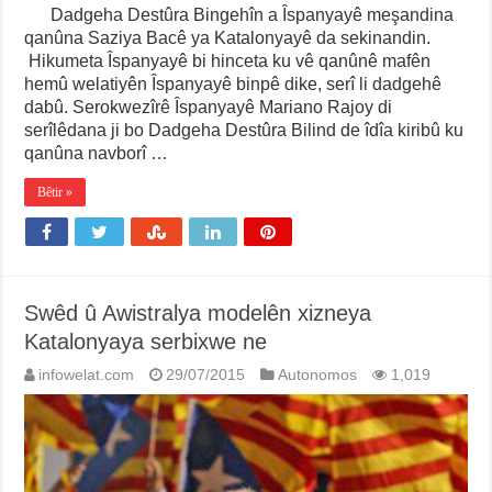
Dadgeha Destûra Bingehîn a Îspanyayê meşandina
qanûna Saziya Bacê ya Katalonyayê da sekinandin.
Hikumeta Îspanyayê bi hinceta ku vê qanûnê mafên
hemû welatiyên Îspanyayê binpê dike, serî li dadgehê
dabû. Serokwezîrê Îspanyayê Mariano Rajoy di
serîlêdana ji bo Dadgeha Destûra Bilind de îdîa kiribû ku
qanûna navborî …
Bêtir »
Swêd û Awistralya modelên xizneya
Katalonyaya serbixwe ne
infowelat.com
29/07/2015
Autonomos
1,019