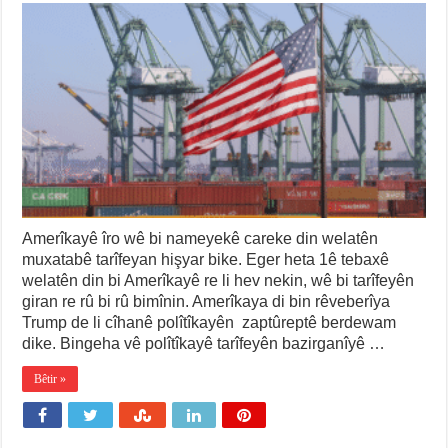
Amerîkayê îro wê bi nameyekê careke din welatên
muxatabê tarîfeyan hişyar bike. Eger heta 1ê tebaxê
welatên din bi Amerîkayê re li hev nekin, wê bi tarîfeyên
giran re rû bi rû bimînin. Amerîkaya di bin rêveberîya
Trump de li cîhanê polîtîkayên zaptûreptê berdewam
dike. Bingeha vê polîtîkayê tarîfeyên bazirganîyê …
Bêtir »