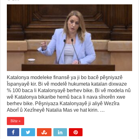
Katalonya modeleke finansê ya ji bo bacê pêşniyazê
Îspanyayê kir. Bi vê modelê hukumeta katalan dixwaze
% 100 baca li Katalonyayê berhev bike. Bi vê modela nû
wê Katalonya bikaribe hemû baca li nava sînorên xwe
berhev bike. Pêşniyaza Katalonyayê ji aliyê Wezîra
Aborî û Xezîneyê Natalia Mas ve hat kirin. …
Bêtir »