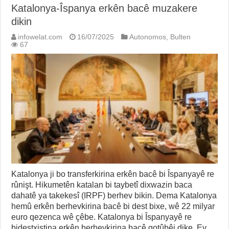
Katalonya-Îspanya erkên bacê muzakere
dikin
infowelat.com
16/07/2025
Autonomos
,
Bulten
67
Katalonya ji bo transferkirina erkên bacê bi Îspanyayê re
rûnişt. Hikumetên katalan bi taybetî dixwazin baca
dahatê ya takekesî (IRPF) berhev bikin. Dema Katalonya
hemû erkên berhevkirina bacê bi dest bixe, wê 22 milyar
euro qezenca wê çêbe. Katalonya bi Îspanyayê re
bidestxistina erkên berhevkirina bacê gotûbêj dike. Ev