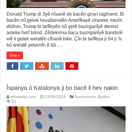
Donald Trump di 3yê nîsanê de bacên giran ragihand. Bi
bacên nû gelek hevalbendên Amerîkayê zirareke mezin
dibînin. Trump bi tarîfeyên nû şerê bazirganîyê derxist
asteke herî bilind. Zêdekirina baca bazirganîyê bandorê
wê li gelek welatên cîhanê bike. Çîn bi tarîfeya ji 54 ji %
bû welatê yekemîn ê bû …
Bêtir »
Îspanya û Katalonya ji bo bacê li hev nakin
infowelat.com
23/08/2024
Autonomos
,
Bulten
51