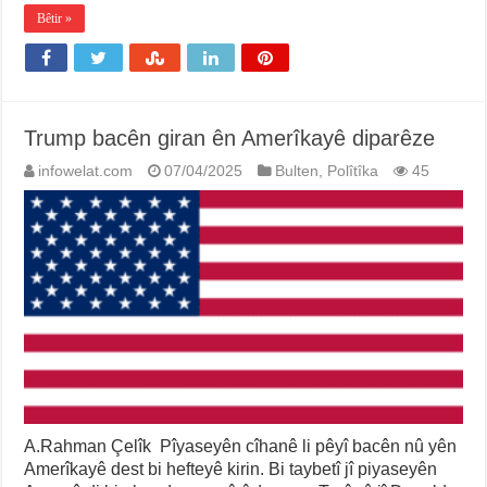
Bêtir »
Trump bacên giran ên Amerîkayê diparêze
infowelat.com
07/04/2025
Bulten
,
Polîtîka
45
A.Rahman Çelîk Pîyaseyên cîhanê li pêyî bacên nû yên
Amerîkayê dest bi hefteyê kirin. Bi taybetî jî piyaseyên