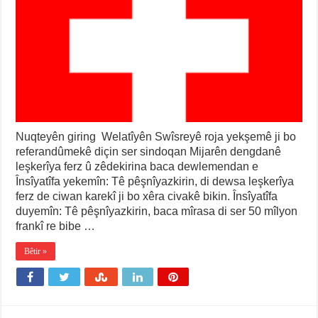
Nuqteyên giring Welatîyên Swîsreyê roja yekşemê ji bo
referandûmekê diçin ser sindoqan Mijarên dengdanê
leşkerîya ferz û zêdekirina baca dewlemendan e
Însîyatîfa yekemîn: Tê pêşnîyazkirin, di dewsa leşkerîya
ferz de ciwan karekî ji bo xêra civakê bikin. Însîyatîfa
duyemîn: Tê pêşnîyazkirin, baca mîrasa di ser 50 mîlyon
frankî re bibe …
Bêtir »