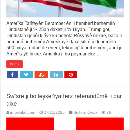
Amerîka Tarîfeyên Beramber ên li hemberî berhemên
Hindistanê ji % 25an daxist ji % 18yan. Trump got,
Hindistan qebûl kirîye ku petrola Rûsyayê nekire, baca li
hemberî berhemên Amerîkayê daxe sifirê û di berdêla
500 milyar dolarî de enerjî, teknolojî û berhemên çandî ji
Amerîkayê bikire. Amerîka ji bo peymaneke …
Bêtir »
Swîsre ji bo leşkerîya ferz referandûmê li dar
dixe
infowelat.com
27/11/2025
Bulten
,
Civak
76