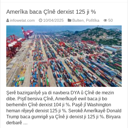
Amerîka baca Çînê derxist 125 ji %
infowelat.com
10/04/2025
Bulten
,
Polîtîka
50
Şerê bazirganîyê ya di navbera DYA û Çînê de mezin
dibe. Piştî bersiva Çînê, Amerîkayê ewil baca ji bo
berhemên Çînê derxist 104 ji %. Paşê jî Washington
heman rêjeyê derxist 125 ji %. Serokê Amerîkayê Donald
Trump baca gumrigê ya Çînê ji derxist ji 125 ji %. Biryara
derbarê …