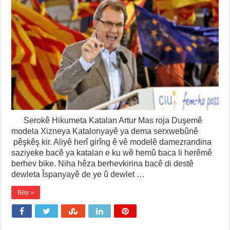
Serokê Hikumeta Katalan Artur Mas roja Duşemê
modela Xizneya Katalonyayê ya dema serxwebûnê
pêşkêş kir. Aliyê herî girîng ê vê modelê damezrandina
saziyeke bacê ya katalan e ku wê hemû baca li herêmê
berhev bike. Niha hêza berhevkirina bacê di destê
dewleta Îspanyayê de ye û dewlet …
Bêtir »