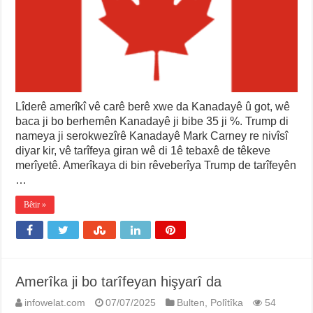
Lîderê amerîkî vê carê berê xwe da Kanadayê û got, wê
baca ji bo berhemên Kanadayê ji bibe 35 ji %. Trump di
nameya ji serokwezîrê Kanadayê Mark Carney re nivîsî
diyar kir, vê tarîfeya giran wê di 1ê tebaxê de têkeve
merîyetê. Amerîkaya di bin rêveberîya Trump de tarîfeyên
…
Bêtir »
Amerîka ji bo tarîfeyan hişyarî da
infowelat.com
07/07/2025
Bulten
,
Polîtîka
54