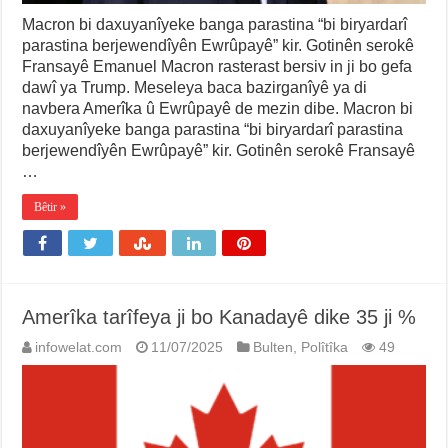
Macron bi daxuyanîyeke banga parastina “bi biryardarî
parastina berjewendîyên Ewrûpayê” kir. Gotinên serokê
Fransayê Emanuel Macron rasterast bersiv in ji bo gefa
dawî ya Trump. Meseleya baca bazirganîyê ya di
navbera Amerîka û Ewrûpayê de mezin dibe. Macron bi
daxuyanîyeke banga parastina “bi biryardarî parastina
berjewendîyên Ewrûpayê” kir. Gotinên serokê Fransayê
…
Bêtir »
Amerîka tarîfeya ji bo Kanadayê dike 35 ji %
infowelat.com
11/07/2025
Bulten
,
Polîtîka
49