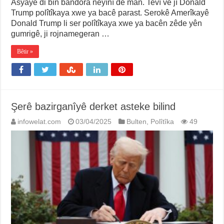
Asyayê di bin bandora neyînî de man. Tevî vê jî Donald
Trump polîtîkaya xwe ya bacê parast. Serokê Amerîkayê
Donald Trump li ser polîtîkaya xwe ya bacên zêde yên
gumrigê, ji rojnamegeran …
Bêtir »
Şerê bazirganîyê derket asteke bilind
infowelat.com
03/04/2025
Bulten
,
Polîtîka
49