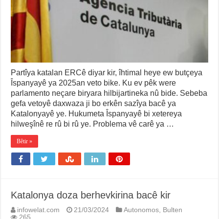
Partîya katalan ERCê diyar kir, îhtimal heye ew butçeya
Îspanyayê ya 2025an veto bike. Ku ev pêk were
parlamento neçare biryara hilbijartineka nû bide. Sebeba
gefa vetoyê daxwaza ji bo erkên sazîya bacê ya
Katalonyayê ye. Hukumeta Îspanyayê bi xetereya
hilweşînê re rû bi rû ye. Problema vê carê ya …
Bêtir »
Katalonya doza berhevkirina bacê kir
infowelat.com
21/03/2024
Autonomos
,
Bulten
265