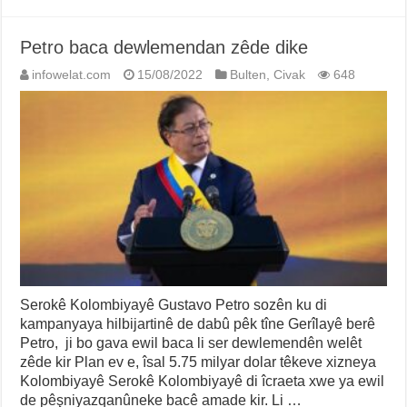
Petro baca dewlemendan zêde dike
infowelat.com
15/08/2022
Bulten
,
Civak
648
Serokê Kolombiyayê Gustavo Petro sozên ku di
kampanyaya hilbijartinê de dabû pêk tîne Gerîlayê berê
Petro, ji bo gava ewil baca li ser dewlemendên welêt
zêde kir Plan ev e, îsal 5.75 milyar dolar têkeve xizneya
Kolombiyayê Serokê Kolombiyayê di îcraeta xwe ya ewil
de pêşniyazqanûneke bacê amade kir. Li …