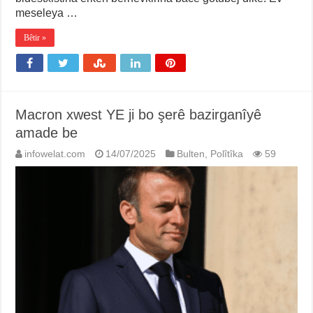
meseleya …
Bêtir »
Macron xwest YE ji bo şerê bazirganîyê
amade be
infowelat.com
14/07/2025
Bulten
,
Polîtîka
59