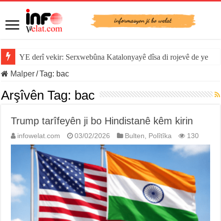
Sînorê di navbera Îspanya û Cebelîtariqê de hate rakirin
Malper
/
Tag:
bac
Arşîvên Tag:
bac
Trump tarîfeyên ji bo Hindistanê kêm kirin
infowelat.com
03/02/2026
Bulten
,
Polîtîka
130