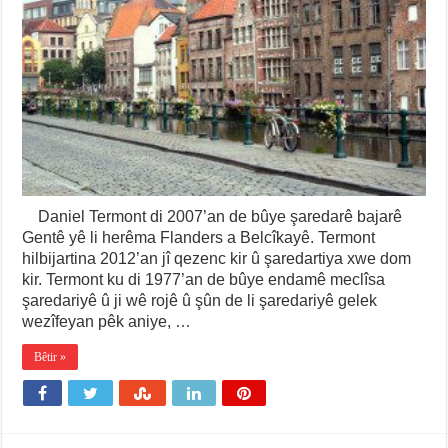
Daniel Termont di 2007’an de bûye şaredarê bajarê
Gentê yê li herêma Flanders a Belcîkayê. Termont
hilbijartina 2012’an jî qezenc kir û şaredartiya xwe dom
kir. Termont ku di 1977’an de bûye endamê meclîsa
şaredariyê û ji wê rojê û şûn de li şaredariyê gelek
wezîfeyan pêk aniye, …
Bêtir »