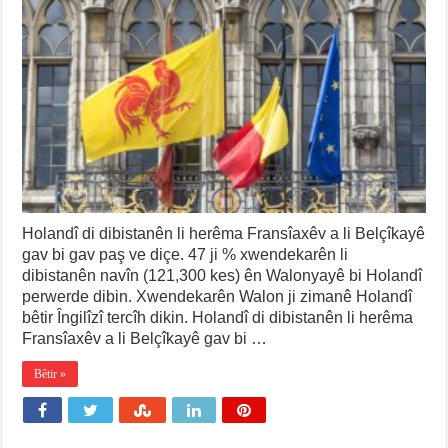
Holandî di dibistanên li herêma Fransîaxêv a li Belçîkayê
gav bi gav paş ve diçe. 47 ji % xwendekarên li
dibistanên navîn (121,300 kes) ên Walonyayê bi Holandî
perwerde dibin. Xwendekarên Walon ji zimanê Holandî
bêtir Îngilîzî tercîh dikin. Holandî di dibistanên li herêma
Fransîaxêv a li Belçîkayê gav bi …
Bêtir »