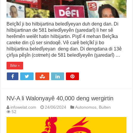
Belçîkî ji bo hilbijartina beledîyeyan duh deng dan. Di
hilbijartinan de 581 beledîyeyên (şaredarî) li her sê
herêmên welêt hatin hilbijartin. Piştî 4 mehan Belçîka
careke din çû ser sindoqê. Vê carê belçîkî ji bo
hilbijartina beledîyeyan deng dan. Di dengdana di 13ê
çirîya pêşîn (cotmeh) de 581 beledîyeyên (şaredarî) …
Bêtir »
NV-A li Walonyayê 40,000 deng wergirtin
infowelat.com
24/06/2024
Autonomos
,
Bulten
52