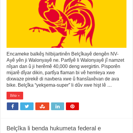
Encameke balkêş hilbijartinên Belçîkayê dengên NV-
Ayê yên ji Walonyayê ne. Partîyê li Walonyayê jî namzet
nîşan dan û ji herêmê 40,000 deng wergirtin. Pisporên
mijarê dîyar dikin, partîya flaman bi vê hemleya xwe
dixwaze pirekê di navbera xwe û fransîaxêvan de ava
bike. Belçîka “yekşema-super” li dûv xwe hişt lê …
Bêtir »
Belçîka li benda hukumeta federal e