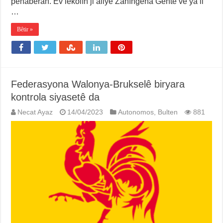
penaberan. Ev lêkolîn ji aliyê Zanîngeha Gentê ve ya li
…
Bêtir »
Federasyona Walonya-Brukselê biryara
kontrola siyasetê da
Necat Ayaz
14/04/2023
Autonomos
,
Bulten
881