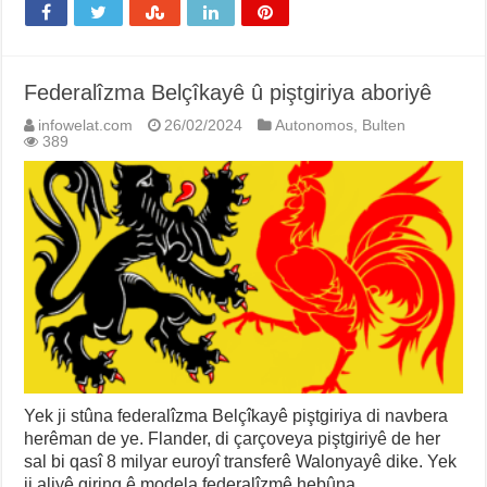
Federalîzma Belçîkayê û piştgiriya aboriyê
infowelat.com
26/02/2024
Autonomos
,
Bulten
389
Yek ji stûna federalîzma Belçîkayê piştgiriya di navbera
herêman de ye. Flander, di çarçoveya piştgiriyê de her
sal bi qasî 8 milyar euroyî transferê Walonyayê dike. Yek
ji aliyê giring ê modela federalîzmê hebûna