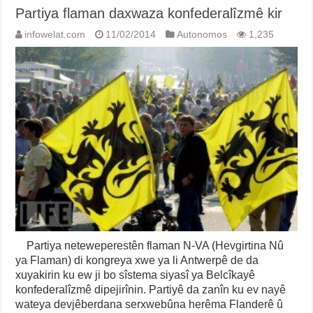
Partiya flaman daxwaza konfederalîzmê kir
infowelat.com
11/02/2014
Autonomos
1,235
Partiya neteweperestên flaman N-VA (Hevgirtina Nû
ya Flaman) di kongreya xwe ya li Antwerpê de da
xuyakirin ku ew ji bo sîstema siyasî ya Belcîkayê
konfederalîzmê dipejirînin. Partiyê da zanîn ku ev nayê
wateya devjêberdana serxwebûna herêma Flanderê û