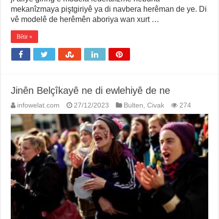
mekanîzmaya piştgiriyê ya di navbera herêman de ye. Di
vê modelê de herêmên aboriya wan xurt …
Bêtir »
Jinên Belçîkayê ne di ewlehiyê de ne
infowelat.com
27/12/2023
Bulten
,
Civak
274