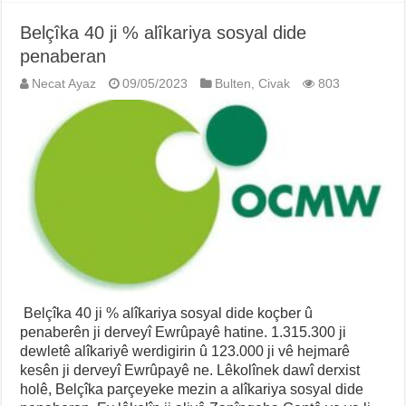
Belçîka 40 ji % alîkariya sosyal dide
penaberan
Necat Ayaz
09/05/2023
Bulten
,
Civak
803
Belçîka 40 ji % alîkariya sosyal dide koçber û
penaberên ji derveyî Ewrûpayê hatine. 1.315.300 ji
dewletê alîkariyê werdigirin û 123.000 ji vê hejmarê
kesên ji derveyî Ewrûpayê ne. Lêkolînek dawî derxist
holê, Belçîka parçeyeke mezin a alîkariya sosyal dide