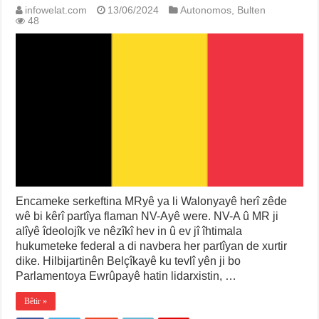
infowelat.com
13/06/2024
Autonomos
,
Bulten
48
Encameke serkeftina MRyê ya li Walonyayê herî zêde
wê bi kêrî partîya flaman NV-Ayê were. NV-A û MR ji
alîyê îdeolojîk ve nêzîkî hev in û ev jî îhtimala
hukumeteke federal a di navbera her partîyan de xurtir
dike. Hilbijartinên Belçîkayê ku tevlî yên ji bo
Parlamentoya Ewrûpayê hatin lidarxistin, …
Bêtir »