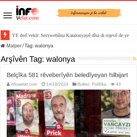
YE derî vekir: Serxwebûna Katalonyayê dîsa di rojevê de ye
Sînorê di navbera Îspanya û Cebelîtariqê de hate rakirin
Malper
/
Tag:
walonya
Arşîvên Tag:
walonya
Belçîka 581 rêveberîyên beledîyeyan hilbijart
infowelat.com
14/10/2024
Bulten
,
Polîtîka
43