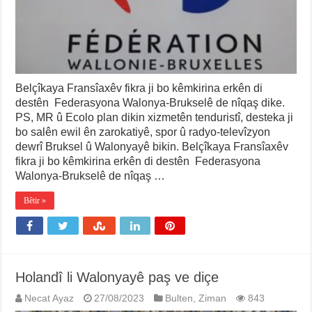
Belçîkaya Fransîaxêv fikra ji bo kêmkirina erkên di
destên Federasyona Walonya-Brukselê de nîqaş dike.
PS, MR û Ecolo plan dikin xizmetên tenduristî, desteka ji
bo salên ewil ên zarokatiyê, spor û radyo-televîzyon
dewrî Bruksel û Walonyayê bikin. Belçîkaya Fransîaxêv
fikra ji bo kêmkirina erkên di destên Federasyona
Walonya-Brukselê de nîqaş …
Bêtir »
Holandî li Walonyayê paş ve diçe
Necat Ayaz
27/08/2023
Bulten
,
Ziman
843