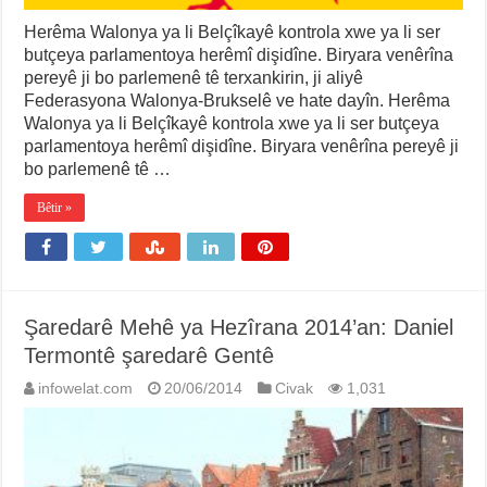
Herêma Walonya ya li Belçîkayê kontrola xwe ya li ser
butçeya parlamentoya herêmî dişidîne. Biryara venêrîna
pereyê ji bo parlemenê tê terxankirin, ji aliyê
Federasyona Walonya-Brukselê ve hate dayîn. Herêma
Walonya ya li Belçîkayê kontrola xwe ya li ser butçeya
parlamentoya herêmî dişidîne. Biryara venêrîna pereyê ji
bo parlemenê tê …
Bêtir »
Şaredarê Mehê ya Hezîrana 2014’an: Daniel
Termontê şaredarê Gentê
infowelat.com
20/06/2014
Civak
1,031