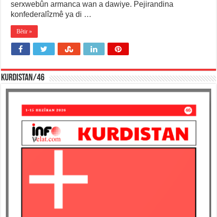
serxwebûn armanca wan a dawiye. Pejirandina
konfederalîzmê ya di …
Bêtir »
KURDISTAN/46