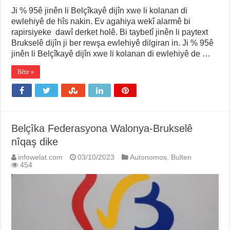
Ji % 95ê jinên li Belçîkayê dijîn xwe li kolanan di
ewlehiyê de hîs nakin. Ev agahiya wekî alarmê bi
rapirsiyeke dawî derket holê. Bi taybetî jinên li paytext
Brukselê dijîn ji ber rewşa ewlehiyê dilgiran in. Ji % 95ê
jinên li Belçîkayê dijîn xwe li kolanan di ewlehiyê de …
Bêtir »
Belçîka Federasyona Walonya-Brukselê
nîqaş dike
infowelat.com
03/10/2023
Autonomos
,
Bulten
454