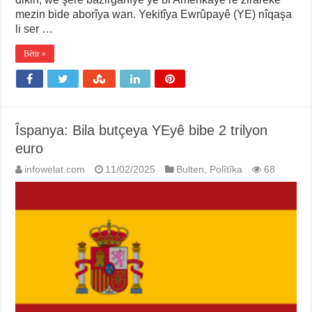
mezin bide aborîya wan. Yekitîya Ewrûpayê (YE) nîqaşa
li ser …
Bêtir »
Îspanya: Bila butçeya YEyê bibe 2 trilyon
euro
infowelat.com
11/02/2025
Bulten
,
Polîtîka
68