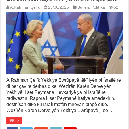
A.Rahman Çelîk
23/06/2025
Bulten
,
Polîtîka
52
A.Rahman Çelîk Yekîtiya Ewrûpayê têkîliyên bi Îsraîlê re
di ber çav re derbas dike. Wezîrên Karên Derve yên
Yekîtiyê li ser Peymana Hevkariyê ya bi Îsraîlê re
radiwestin. Rapora li ser Peymanê hatiye amadekirin,
destnîşan dike ku Îsraîl mafên mirovan binpê dike.
Wezîrên Karên Derve yên Yekîtiya Ewrûpayê ji bo …
Bêtir »