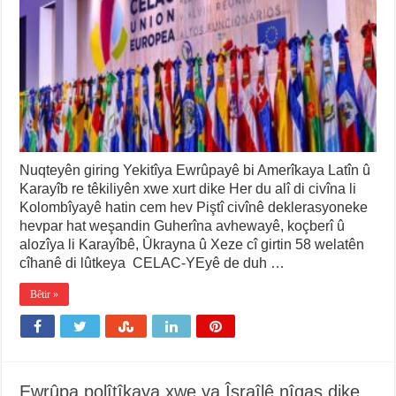
Nuqteyên giring Yekitîya Ewrûpayê bi Amerîkaya Latîn û
Karayîb re têkiliyên xwe xurt dike Her du alî di civîna li
Kolombîyayê hatin cem hev Piştî civînê deklerasyoneke
hevpar hat weşandin Guherîna avhewayê, koçberî û
alozîya li Karayîbê, Ûkrayna û Xeze cî girtin 58 welatên
cîhanê di lûtkeya CELAC-YEyê de duh …
Bêtir »
Ewrûpa polîtîkaya xwe ya Îsraîlê nîqaş dike