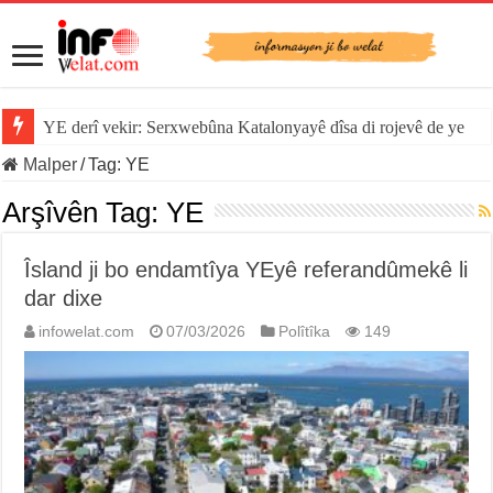
YE derî vekir: Serxwebûna Katalonyayê dîsa di rojevê de ye
Sînorê di navbera Îspanya û Cebelîtariqê de hate rakirin
Malper
/
Tag:
YE
Arşîvên Tag:
YE
Îsland ji bo endamtîya YEyê referandûmekê li
dar dixe
infowelat.com
07/03/2026
Polîtîka
149