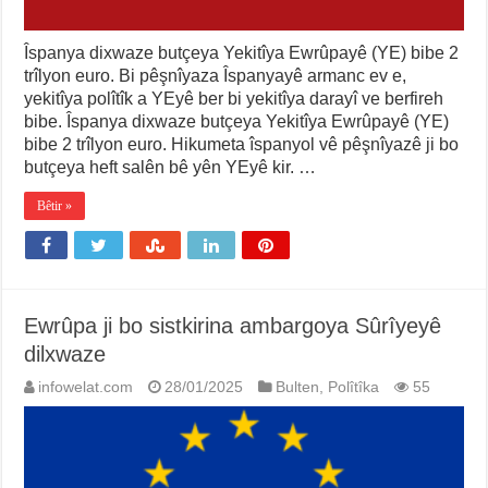
Îspanya dixwaze butçeya Yekitîya Ewrûpayê (YE) bibe 2
trîlyon euro. Bi pêşnîyaza Îspanyayê armanc ev e,
yekitîya polîtîk a YEyê ber bi yekitîya darayî ve berfireh
bibe. Îspanya dixwaze butçeya Yekitîya Ewrûpayê (YE)
bibe 2 trîlyon euro. Hikumeta îspanyol vê pêşnîyazê ji bo
butçeya heft salên bê yên YEyê kir. …
Bêtir »
Ewrûpa ji bo sistkirina ambargoya Sûrîyeyê
dilxwaze
infowelat.com
28/01/2025
Bulten
,
Polîtîka
55