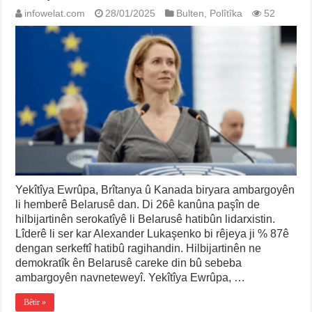
infowelat.com
28/01/2025
Bulten
,
Polîtîka
52
Yekîtîya Ewrûpa, Brîtanya û Kanada biryara ambargoyên
li hemberê Belarusê dan. Di 26ê kanûna paşîn de
hilbijartinên serokatîyê li Belarusê hatibûn lidarxistin.
Lîderê li ser kar Alexander Lukaşenko bi rêjeya ji % 87ê
dengan serkeftî hatibû ragihandin. Hilbijartinên ne
demokratîk ên Belarusê careke din bû sebeba
ambargoyên navneteweyî. Yekîtîya Ewrûpa, …
Bêtir »