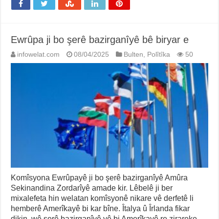
Ewrûpa ji bo şerê bazirganîyê bê biryar e
infowelat.com
08/04/2025
Bulten
,
Polîtîka
50
Komîsyona Ewrûpayê ji bo şerê bazirganîyê Amûra
Sekinandina Zordarîyê amade kir. Lêbelê ji ber
mixalefeta hin welatan komîsyonê nikare vê derfetê li
hemberê Amerîkayê bi kar bîne. Îtalya û Îrlanda fikar
dikin, wê şerê bazirganîyê yê bi Amerîkayê re zirareke