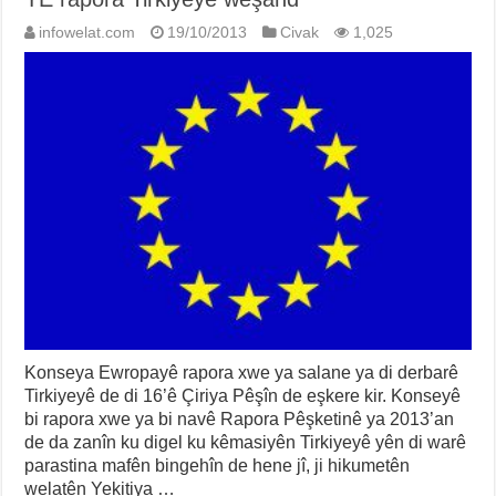
infowelat.com
19/10/2013
Civak
1,025
Konseya Ewropayê rapora xwe ya salane ya di derbarê
Tirkiyeyê de di 16’ê Çiriya Pêşîn de eşkere kir. Konseyê
bi rapora xwe ya bi navê Rapora Pêşketinê ya 2013’an
de da zanîn ku digel ku kêmasiyên Tirkiyeyê yên di warê
parastina mafên bingehîn de hene jî, ji hikumetên
welatên Yekitiya …