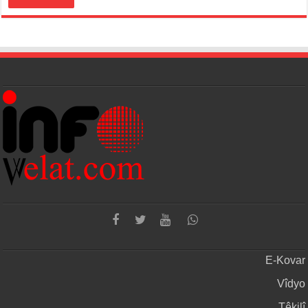
E-Kovar
Vîdyo
Têkilî