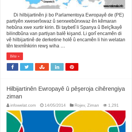
Di hilbijartinên ji bo Parlamentoya Ewropayê de (PE)
partiyên xweserîxwaz û serxwebûnxwaz ên kêmaran
hebûna xwe xurtir kirin. Bi taybetî li Spanya û Belçîkayê
bilindbûna van partiyan balê kişand. Li gorî encamên di
vê hilbijartinê de derketine holê û encamên li hin welatan
tên texmînkirin rewş wiha …
Bêtir »
Hilbijartinên Ewropayê û pêşeroja cihêrengiya
ziman
infowelat.com
14/05/2014
Rojev
,
Ziman
1,291