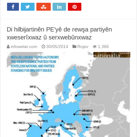
Di hilbijartinên PE’yê de rewşa partiyên
xweserîxwaz û serxwebûnxwaz
infowelat.com
30/05/2014
Rojev
1,366