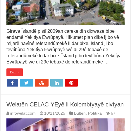
Girava Îslandê piştî 2009an careke din dixwaze bibe
endamê Yekitîya Ewrûpayê. Hikumet plan dike ij bo vê
mijarê havînê referandûmekê li dar bixe. Îsland ji bo
tevlîbûna Yekitîya Ewrûpayê wê di 29ê tebaxê de
referandûmekê li dar bixe. Îsland ji bo tevlîbûna Yekitîya
Ewrûpayê wê di 29ê tebaxê de referandûmekê …
Bêtir »
Welatên CELAC-YEyê li Kolombîyayê civîyan
infowelat.com
10/11/2025
Bulten
,
Polîtîka
67