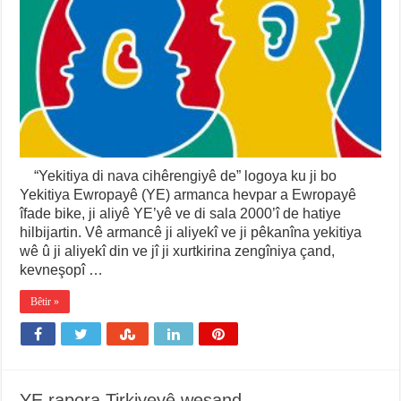
“Yekitiya di nava cihêrengiyê de” logoya ku ji bo
Yekitiya Ewropayê (YE) armanca hevpar a Ewropayê
îfade bike, ji aliyê YE’yê ve di sala 2000’î de hatiye
hilbijartin. Vê armancê ji aliyekî ve ji pêkanîna yekitiya
wê û ji aliyekî din ve jî ji xurtkirina zengîniya çand,
kevneşopî …
Bêtir »
YE rapora Tirkiyeyê weşand