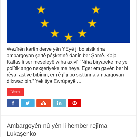
Wezîrên karên derve yên YEyê ji bo sistkirina
ambargoyan şertê pêşketinê danîn ber Şamê. Kaja
Kallas li ser meseleyê wiha axivî: “Niha biryareke me ye
polîtîk ango nexşerîyeke me heye. Eger em gavên ber bi
rêya rast ve bibînin, em ê jî ji bo sistkirina ambargoyan
dilxwaz bin.” Yekitîya Ewrûpayê …
Bêtir »
Ambargoyên nû yên li hember rejîma
Lukaşenko