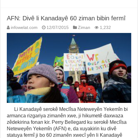
AFN: Divê li Kanadayê 60 ziman bibin fermî
infowelat.com
12/07/2015
Ziman
1,232
Li Kanadayê serokê Meclîsa Neteweyên Yekemîn bi
armanca rizgariya zimanên xwe, ji hikumetê daxwaza
zêdekirina fonan kir. Perry Bellegard ku serokê Meclîsa
Neteweyên Yekemîn (AFN) e, da xuyakirin ku divê
statuya fermî ji bo 60 zimanên xwecî yên li Kanadayê