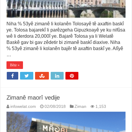
Niha % 53yê zimanê li kolanên Tolosayê tê axaftin baskî
ye. Tolosa bajarekî li parêzgeha Gipuzkoayê ye ku nifûsa
wê li derdora 20,000î ye. Bajarê Tolosa ya li Welatê
Baskê gav bi gav zêdetir bi zimanê baskî diaxive. Niha
% 53yê zimanê li kolanên bajêr tê axaftin baskî ye. Alîyê
…
Bêtir »
Zimanê maorî vedije
infowelat.com
02/08/2018
Ziman
1,153