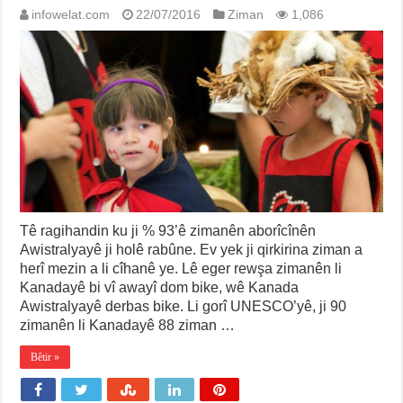
infowelat.com
22/07/2016
Ziman
1,086
Tê ragihandin ku ji % 93’ê zimanên aborîcînên
Awistralyayê ji holê rabûne. Ev yek ji qirkirina ziman a
herî mezin a li cîhanê ye. Lê eger rewşa zimanên li
Kanadayê bi vî awayî dom bike, wê Kanada
Awistralyayê derbas bike. Li gorî UNESCO’yê, ji 90
zimanên li Kanadayê 88 ziman …
Bêtir »