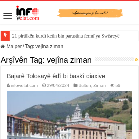
21 pirtûkên kurdî ketin bin parastina fermî ya Swîsreyê
Malper
/
Tag:
vejîna ziman
Arşîvên Tag:
vejîna ziman
Bajarê Tolosayê êdî bi baskî diaxive
infowelat.com
29/04/2024
Bulten
,
Ziman
59