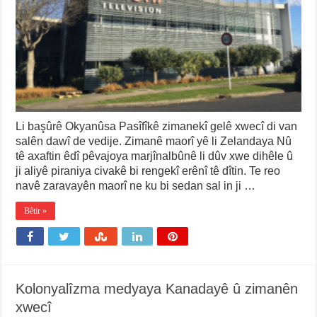
Li başûrê Okyanûsa Pasîfîkê zimanekî gelê xwecî di van
salên dawî de vedije. Zimanê maorî yê li Zelandaya Nû
tê axaftin êdî pêvajoya marjînalbûnê li dûv xwe dihêle û
ji aliyê piraniya civakê bi rengekî erênî tê dîtin. Te reo
navê zaravayên maorî ne ku bi sedan sal in ji …
Bêtir »
Kolonyalîzma medyaya Kanadayê û zimanên
xwecî