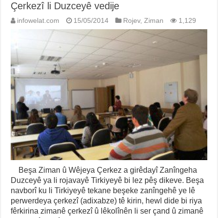
Çerkezî li Duzceyê vedije
infowelat.com
15/05/2014
Rojev
,
Ziman
1,129
Beşa Ziman û Wêjeya Çerkez a girêdayî Zanîngeha
Duzceyê ya li rojavayê Tirkiyeyê bi lez pêş dikeve. Beşa
navborî ku li Tirkiyeyê tekane beşeke zanîngehê ye lê
perwerdeya çerkezî (adixabze) tê kirin, hewl dide bi riya
fêrkirina zimanê çerkezî û lêkolînên li ser çand û zimanê