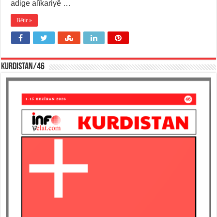
adige alîkariyê …
Bêtir »
KURDISTAN/46