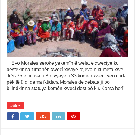
Evo Morales serokê yekemîn ê welat ê xweciye ku
destekirina zimanên xwecî xistiye rojeva hikumeta xwe.
Ji % 75’ê nifûsa li Bolîvyayê ji 33 komên xwecî yên cuda
pêk tê û di dema îktîdara Morales de xebata ji bo
bilindkirina statuya komên xwecî dest pê kir. Koma herî
…
Bêtir »