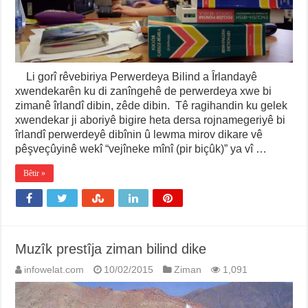
Li gorî rêvebiriya Perwerdeya Bilind a Îrlandayê
xwendekarên ku di zanîngehê de perwerdeya xwe bi
zimanê îrlandî dibin, zêde dibin. Tê ragihandin ku gelek
xwendekar ji aboriyê bigire heta dersa rojnamegeriyê bi
îrlandî perwerdeyê dibînin û lewma mirov dikare vê
pêşveçûyinê wekî “vejîneke mînî (pir biçûk)” ya vî …
Bêtir »
Muzîk prestîja ziman bilind dike
infowelat.com
10/02/2015
Ziman
1,091