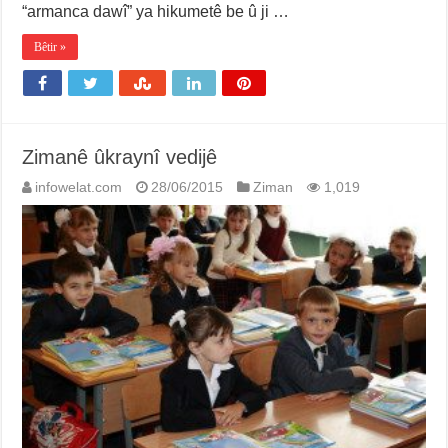
“armanca dawî” ya hikumetê be û ji …
Bêtir »
Zimanê ûkraynî vedijê
infowelat.com
28/06/2015
Ziman
1,019