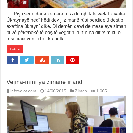
Piştî serhildana kêmara rûs a li rojhilatê welat, civaka
Ûkraynayê hêdî hêdî dev ji zimanê rûsî berdide û dest bi
axaftina ûkraynî dike. Di demên dawî de meseleya ziman
bi vê pêkenokê tê baş tê vegotin: “Ez niha ditirsim ku bi
rûsî biaixivim, ji ber ku belkî …
Bêtir »
Vejîna-mînî ya zimanê îrlandî
infowelat.com
14/06/2015
Ziman
1,065