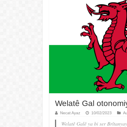
Welatê Gal otonomi
Necat Ayaz
10/02/2023
A
Welatê Galê ya bi ser Brîtanya