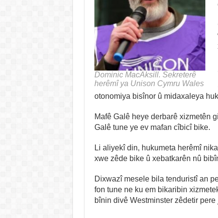
Dominic MacAksill. Sekreterê
herêmî ya Unison Cymru Wales
otonomiya bisînor û midaxaleya hu
Mafê Galê heye derbarê xizmetên gi
Galê tune ye ev mafan cîbicî bike.
Li aliyekî din, hukumeta herêmî nik
xwe zêde bike û xebatkarên nû bibî
Dixwazî mesele bila tenduristî an p
fon tune ne ku em bikaribin xizmete
bînin divê Westminster zêdetir pere j