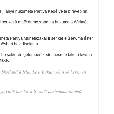
 ji aliyê hukumeta Partiya Kedê ve tê birêvebirin.
î bi ser ket û mafê damezrandina hukumeta Welatê
meta Partiya Muhefazakar li ser kar e û lewma jî her
 pêşberî hev disekinin.
bo sektorên gelemperî zêde mesrefê bike û lewma
 nake.
lî Skotland û Îrlandaya Bakur yek ji sê herêmên
.
ya Galê nas kir û li welêt parlemena herêmî