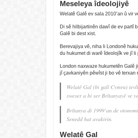
Meseleya îdeolojiyê
Welatê Galê ev sala 2010’an û vir ve
Di sê hilbijartinên dawî de ev part
Galê bi dest xist.
Berevajiya vê, niha li Londonê huku
du hukumet di warê îdeolojîk ve jî li
London naxwaze hukumetên Galê ji 
jî çavkaniyên pêwîst ji bo vê terxan
Welatê Gal (bi galî
Cymru
) tev
xweser a bi ser Brîtanyayê ve ye
Brîtanya di 1999’an de otonomi
Senedd hat avakirin.
Welatê Gal