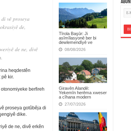
ABON
di vê proseya
okrasiyê de,
Tîrola Başûr: Ji
asîmîlasyonê ber bi
dewlemendîyê ve
eriyê de ne, divê
08/08/2026
n.
rina heqdestên
 pê kir.
Giravên Alandê:
 otonomiyeke berfireh
Yekemîn herêma xweser
a cîhana modern
27/07/2026
ê proseya gotûbêja di
şengiyê dike.
yê de ne, divê erkên