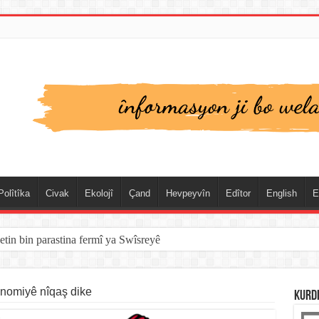
Polîtîka
Civak
Ekolojî
Çand
Hevpeyvîn
Edîtor
English
E
etin bin parastina fermî ya Swîsreyê
xwebûna Katalonyayê dîsa di rojevê de ye
onomiyê nîqaş dike
KURD