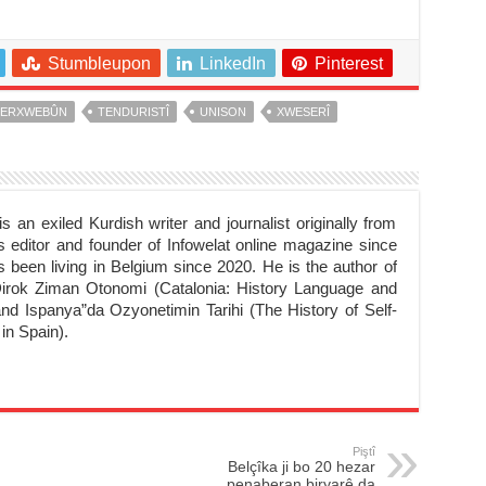
Stumbleupon
LinkedIn
Pinterest
SERXWEBÛN
TENDURISTÎ
UNISON
XWESERÎ
s an exiled Kurdish writer and journalist originally from
s editor and founder of Infowelat online magazine since
 been living in Belgium since 2020. He is the author of
Dirok Ziman Otonomi (Catalonia: History Language and
d Ispanya”da Ozyonetimin Tarihi (The History of Self-
n Spain).
Piştî
Belçîka ji bo 20 hezar
penaberan biryarê da