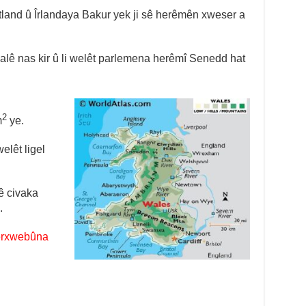
otland û Îrlandaya Bakur yek ji sê herêmên xweser a
alê nas kir û li welêt parlemena herêmî Senedd hat
2
m
ye.
elêt ligel
’ê civaka
.
erxwebûna