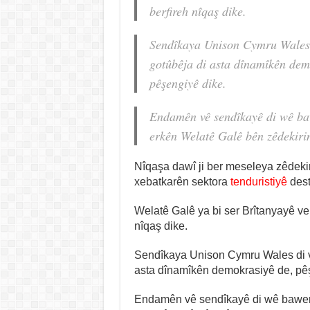
berfireh nîqaş dike.
Sendîkaya Unison Cymru Wales 
gotûbêja di asta dînamîkên dem
pêşengiyê dike.
Endamên vê sendîkayê di wê baw
erkên Welatê Galê bên zêdekiri
Nîqaşa dawî ji ber meseleya zêdeki
xebatkarên sektora
tenduristiyê
dest
Welatê Galê ya bi ser Brîtanyayê ve
nîqaş dike.
Sendîkaya Unison Cymru Wales di v
asta dînamîkên demokrasiyê de, pê
Endamên vê sendîkayê di wê baweri