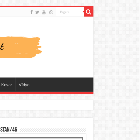
-Kovar
Vîdyo
ISTAN/46