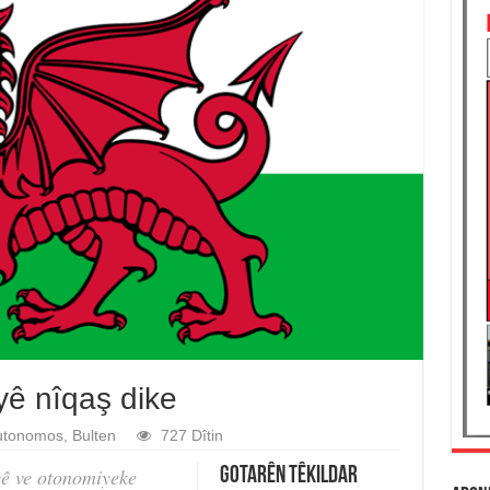
yê nîqaş dike
utonomos
,
Bulten
727 Dîtin
yê ve otonomiyeke
Gotarên Têkildar