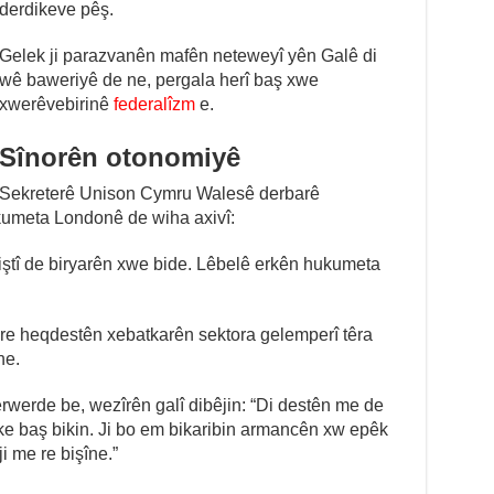
derdikeve pêş.
Gelek ji parazvanên mafên neteweyî yên Galê di
wê baweriyê de ne, pergala herî baş xwe
xwerêvebirinê
federalîzm
e.
Sînorên otonomiyê
Sekreterê Unison Cymru Walesê derbarê
kumeta Londonê de wiha axivî:
ştî de biryarên xwe bide. Lêbelê erkên hukumeta
are heqdestên xebatkarên sektora gelemperî têra
ne.
erwerde be, wezîrên galî dibêjin: “Di destên me de
ke baş bikin. Ji bo em bikaribin armancên xw epêk
i me re bişîne.”