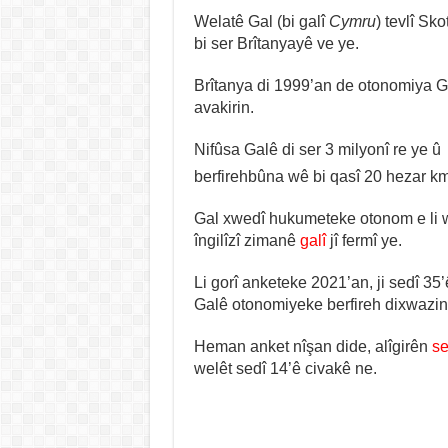
Welatê Gal (bi galî
Cymru
) tevlî Sk
bi ser Brîtanyayê ve ye.
Brîtanya di 1999’an de otonomiya G
avakirin.
Nifûsa Galê di ser 3 milyonî re ye û
berfirehbûna wê bi qasî 20 hezar k
Gal xwedî hukumeteke otonom e li w
îngilîzî zimanê
galî
jî fermî ye.
Li gorî anketeke 2021’an, ji sedî 35
Galê otonomiyeke berfireh dixwazin
Heman anket nîşan dide, alîgirên
s
welêt sedî 14’ê civakê ne.