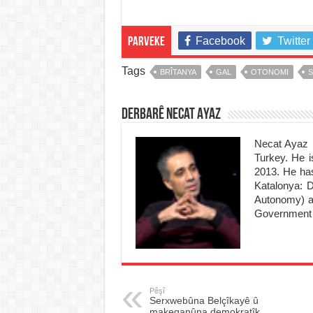
Facebook
Twitter
Parveke
Tags
BRÎTANYA
GAL
OTONOMI
Derbarê Necat Ayaz
Necat Ayaz i
Turkey. He i
2013. He has
Katalonya: 
Autonomy) an
Government i
Pêşî
Serxwebûna Belçîkayê û
makeqanûna demokratîk