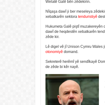
Welatê Galê bên zêdekirin.
Nîqaşa dawî ji ber meseleya zêdeki
xebatkarên sektora
tenduristiyê
dest
Hukumeta Galê piştî muzakereyên d
dawî de heqdestên xebatkarên tend
zêde kir.
Lê digel vê jî Unison Cymru Wales j
otonomiyê
domand.
Sekreterê herêmî yê sendîkayê Dom
de zêde bi kêr nayê.