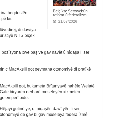
Belçîka: Serxwebûn,
rina heqdestên
reform û federalîzm
 pê kir.
21/07/2026
ûvedirêj, di dawiya
uristiyê NHS piçek
i pozîsyona xwe paş ve gav navêt û nîqaşa li ser
inic MacAksill got peymana otonomiyê di pratîkê
MacAksill got, hukumeta Brîtanyayê nahêle Welatê
Galê biryarên derbarê meseleyên xizmetên
gelemperî bide.
Hêjayî gotinê ye, di nîqaşên dawî yên li ser
otonomiyê de gav bi gav meseleya federalîzmê