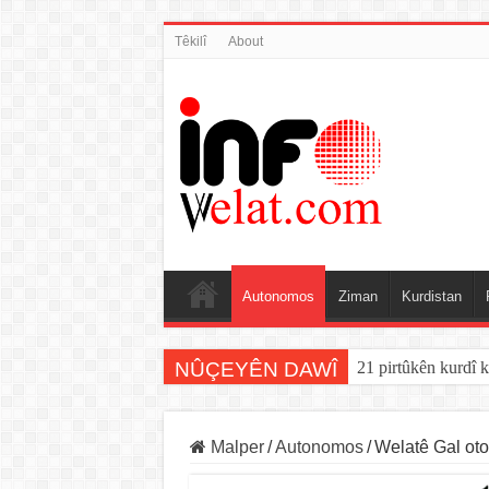
Têkilî
About
Autonomos
Ziman
Kurdistan
NÛÇEYÊN DAWÎ
21 pirtûkên kurdî k
YE derî vekir: Ser
Malper
/
Autonomos
/
Welatê Gal ot