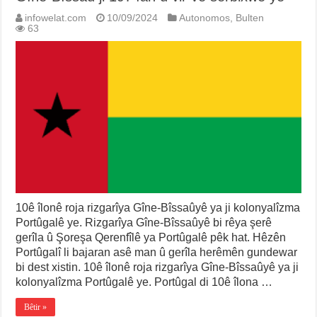
infowelat.com
10/09/2024
Autonomos
,
Bulten
63
10ê îlonê roja rizgarîya Gîne-Bîssaûyê ya ji kolonyalîzma
Portûgalê ye. Rizgarîya Gîne-Bîssaûyê bi rêya şerê
gerîla û Şoreşa Qerenfîlê ya Portûgalê pêk hat. Hêzên
Portûgalî li bajaran asê man û gerîla herêmên gundewar
bi dest xistin. 10ê îlonê roja rizgarîya Gîne-Bîssaûyê ya ji
kolonyalîzma Portûgalê ye. Portûgal di 10ê îlona …
Bêtir »