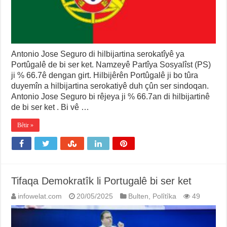
Antonio Jose Seguro di hilbijartina serokatîyê ya
Portûgalê de bi ser ket. Namzeyê Partîya Sosyalîst (PS)
ji % 66.7ê dengan girt. Hilbijêrên Portûgalê ji bo tûra
duyemîn a hilbijartina serokatiyê duh çûn ser sindoqan.
Antonio Jose Seguro bi rêjeya ji % 66.7an di hilbijartinê
de bi ser ket . Bi vê …
Bêtir »
Tifaqa Demokratîk li Portugalê bi ser ket
infowelat.com
20/05/2025
Bulten
,
Polîtîka
49