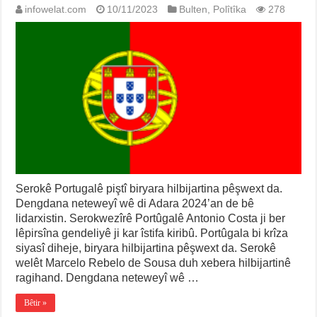
infowelat.com
10/11/2023
Bulten
,
Polîtîka
278
Serokê Portugalê piştî biryara hilbijartina pêşwext da.
Dengdana neteweyî wê di Adara 2024’an de bê
lidarxistin. Serokwezîrê Portûgalê Antonio Costa ji ber
lêpirsîna gendeliyê ji kar îstifa kiribû. Portûgala bi krîza
siyasî diheje, biryara hilbijartina pêşwext da. Serokê
welêt Marcelo Rebelo de Sousa duh xebera hilbijartinê
ragihand. Dengdana neteweyî wê …
Bêtir »