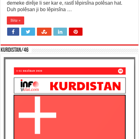
demeke dirêje li ser kar e, rastî lêpirsîna polêsan hat.
Duh polêsan ji bo lêpirsîna …
Bêtir »
KURDISTAN/46