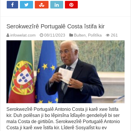
Serokwezîrê Portugalê Costa îstifa kir
infowelat.com
08/11/2023
Bulten
,
Polîtîka
261
Serokwezîrê Portugalê Antonio Costa ji karê xwe îstifa
kir. Duh polêsan ji bo lêpirsîna îdîayên gendeliyê bi ser
mala Costa de girtibûn. Serokwezîrê Portugalê Antonio
Costa ji karê xwe îstifa kir. Lîderê Sosyalîst ku ev