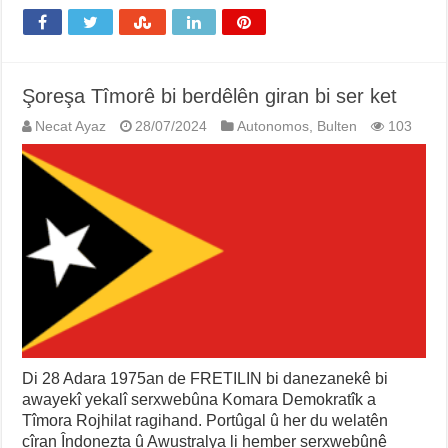
Şoreşa Tîmorê bi berdêlên giran bi ser ket
Necat Ayaz
28/07/2024
Autonomos
,
Bulten
103
Di 28 Adara 1975an de FRETILIN bi danezanekê bi
awayekî yekalî serxwebûna Komara Demokratîk a
Tîmora Rojhilat ragihand. Portûgal û her du welatên
cîran Îndonezta û Awustralya li hember serxwebûnê