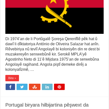
Di 1974’an de li Portûgalê Şoreşa Qerenfîlê pêk hat û
dawî li dîktatoriya António de Oliveira Salazar hat anîn.
Rêvebiriya nû tevlî Angolayê bi koloniyên din re dest bi
muzakereyên serxwebûnê kir. Serokê MPLA’yê
Agostinho Neto di 11’ê Mijdara 1975’an de serwebûna
Angolayê ragihand. Angola piştî demeke dirêj a
kolonyalîzmê, …
Bêtir »
Portugal biryara hilbijartina pêşwext da