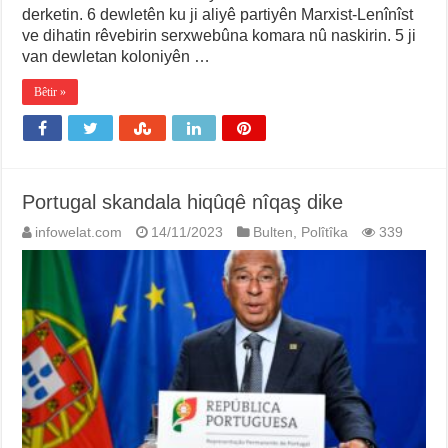
derketin. 6 dewletên ku ji aliyê partiyên Marxist-Lenînîst
ve dihatin rêvebirin serxwebûna komara nû naskirin. 5 ji
van dewletan koloniyên …
Bêtir »
Portugal skandala hiqûqê nîqaş dike
infowelat.com
14/11/2023
Bulten
,
Polîtîka
339