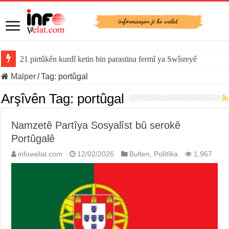
21 pirtûkên kurdî ketin bin parastina fermî ya Swîsreyê
Malper
/
Tag:
portûgal
Arşîvên Tag:
portûgal
Namzetê Partîya Sosyalîst bû serokê
Portûgalê
infowelat.com
12/02/2026
Bulten
,
Polîtîka
1,967