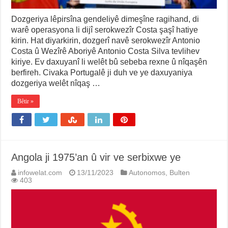
Dozgeriya lêpirsîna gendeliyê dimeşîne ragihand, di
warê operasyona li dijî serokwezîr Costa şaşî hatiye
kirin. Hat diyarkirin, dozgerî navê serokwezîr Antonio
Costa û Wezîrê Aboriyê Antonio Costa Silva tevlihev
kiriye. Ev daxuyanî li welêt bû sebeba rexne û nîqaşên
berfireh. Civaka Portugalê ji duh ve ye daxuyaniya
dozgeriya welêt nîqaş …
Bêtir »
Angola ji 1975’an û vir ve serbixwe ye
infowelat.com
13/11/2023
Autonomos
,
Bulten
403