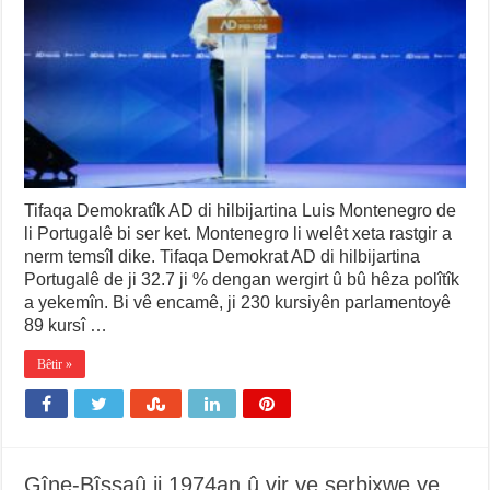
Tifaqa Demokratîk AD di hilbijartina Luis Montenegro de
li Portugalê bi ser ket. Montenegro li welêt xeta rastgir a
nerm temsîl dike. Tifaqa Demokrat AD di hilbijartina
Portugalê de ji 32.7 ji % dengan wergirt û bû hêza polîtîk
a yekemîn. Bi vê encamê, ji 230 kursiyên parlamentoyê
89 kursî …
Bêtir »
Gîne-Bîssaû ji 1974an û vir ve serbixwe ye