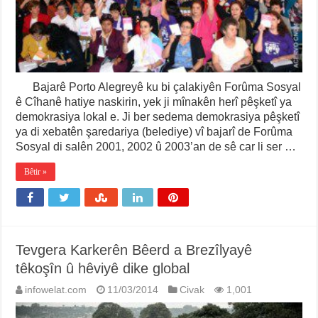
Bajarê Porto Alegreyê ku bi çalakiyên Forûma Sosyal
ê Cîhanê hatiye naskirin, yek ji mînakên herî pêşketî ya
demokrasiya lokal e. Ji ber sedema demokrasiya pêşketî
ya di xebatên şaredariya (belediye) vî bajarî de Forûma
Sosyal di salên 2001, 2002 û 2003’an de sê car li ser …
Bêtir »
Tevgera Karkerên Bêerd a Brezîlyayê
têkoşîn û hêviyê dike global
infowelat.com
11/03/2014
Civak
1,001