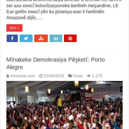
ser axa xwecî kolonîzasyoneke berfireh meşandine. Lê
îcar gelên xwecî yên ku piraniya wan li herêmên
Amazonê dijîn, …
Bêtir »
Mînakeke Demokrasiya Pêşketî: Porto
Alegre
infowelat.com
23/06/2015
Civak
1,175