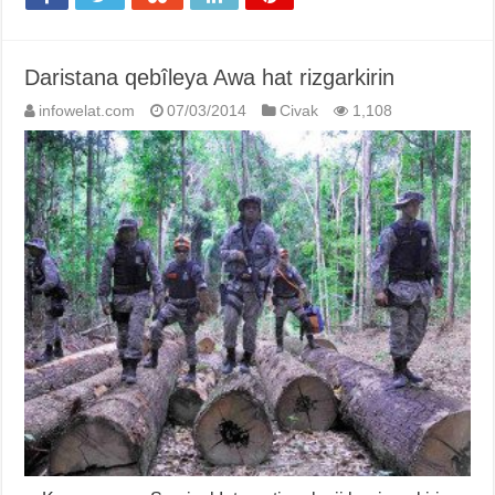
Daristana qebîleya Awa hat rizgarkirin
infowelat.com
07/03/2014
Civak
1,108