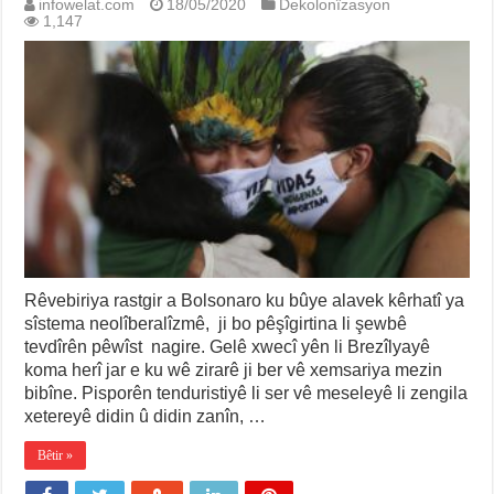
infowelat.com
18/05/2020
Dekolonîzasyon
1,147
Rêvebiriya rastgir a Bolsonaro ku bûye alavek kêrhatî ya
sîstema neolîberalîzmê, ji bo pêşîgirtina li şewbê
tevdîrên pêwîst nagire. Gelê xwecî yên li Brezîlyayê
koma herî jar e ku wê zirarê ji ber vê xemsariya mezin
bibîne. Pisporên tenduristiyê li ser vê meseleyê li zengila
xetereyê didin û didin zanîn, …
Bêtir »