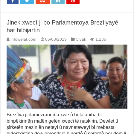
Jinek xwecî ji bo Parlamentoya Brezîlyayê
hat hilbijartin
infowelat.com
05/03/2019
Civak
1,235
Brezîlya ji damezrandina xwe û heta aniha bi
binpêkirinên mafên gelên xwecî tê naskirin. Dewlet û
şîrketên mezin ên neteyî û navneteweyî bi mebesta
bidestxistina dewlemendiya binerdê û sererdê her dem li