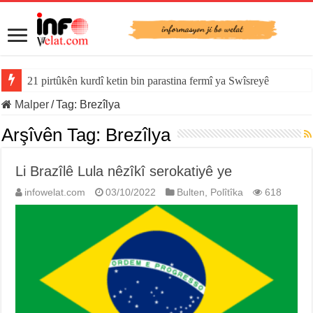
21 pirtûkên kurdî ketin bin parastina fermî ya Swîsreyê
YE derî vekir: Serxwebûna Katalonyayê dîsa di rojevê de ye
Malper
/
Tag:
Brezîlya
Arşîvên Tag:
Brezîlya
Li Brazîlê Lula nêzîkî serokatiyê ye
infowelat.com
03/10/2022
Bulten
,
Polîtîka
618