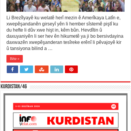
Li Brezîlyayê ku welatê herî mezin ê Amerîkaya Latîn e,
xwepêşandanên girseyî yên li hember sîstemê piştî ku
du hefte li dûv xwe hişt in, kêm bûn. Hevdîtin û
daxuyaniyên li ser hev ên hikumetê ya ji bo bersivdayina
daxwazên xwepêşanderan tesîreke erênî li pêvajoyê kir
û tansiyona bilind a …
Bêtir »
KURDISTAN/46