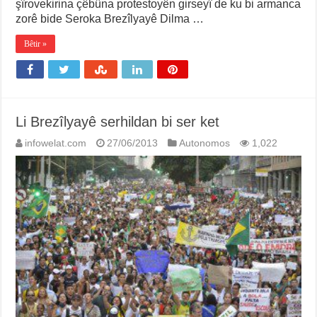
şîrovekirina çêbûna protestoyên girseyî de ku bi armanca
zorê bide Seroka Brezîlyayê Dilma …
Bêtir »
Li Brezîlyayê serhildan bi ser ket
infowelat.com
27/06/2013
Autonomos
1,022