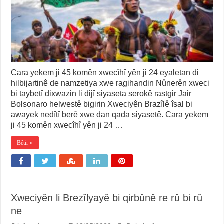
Cara yekem ji 45 komên xwecîhî yên ji 24 eyaletan di
hilbijartinê de namzetiya xwe ragihandin Nûnerên xweci
bi taybetî dixwazin li dijî siyaseta serokê rastgir Jair
Bolsonaro helwestê bigirin Xweciyên Brazîlê îsal bi
awayek nedîtî berê xwe dan qada siyasetê. Cara yekem
ji 45 komên xwecîhî yên ji 24 …
Bêtir »
Xweciyên li Brezîlyayê bi qirbûnê re rû bi rû
ne