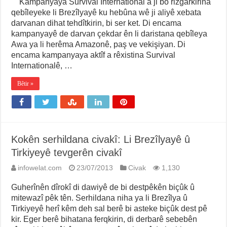
Kampanyaya Survival International a ji bo rizgarkirina
qebîleyeke li Brezîlyayê ku hebûna wê ji aliyê xebata
darvanan dihat tehdîtkirin, bi ser ket. Di encama
kampanyayê de darvan çekdar ên li daristana qebîleya
Awa ya li herêma Amazonê, paş ve vekişiyan. Di
encama kampanyaya aktîf a rêxistina Survival
Internationalê, …
Bêtir »
Kokên serhildana civakî: Li Brezîlyayê û
Tirkiyeyê tevgerên civakî
infowelat.com
23/07/2013
Civak
1,130
Guherînên dîrokî di dawiyê de bi destpêkên biçûk û
mitewazî pêk tên. Serhildana niha ya li Brezîlya û
Tirkiyeyê herî kêm deh sal berê bi asteke biçûk dest pê
kir. Eger berê bihatana ferqkirin, di derbarê sebebên