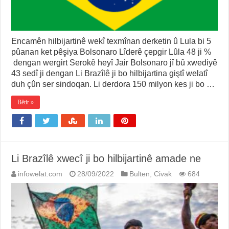
Encamên hilbijartinê wekî texmînan derketin û Lula bi 5
pûanan ket pêşiya Bolsonaro Lîderê çepgir Lûla 48 ji %
dengan wergirt Serokê heyî Jair Bolsonaro jî bû xwediyê
43 sedî ji dengan Li Brazîlê ji bo hilbijartina giştî welatî
duh çûn ser sindoqan. Li derdora 150 milyon kes ji bo …
Bêtir »
Li Brazîlê xwecî ji bo hilbijartinê amade ne
infowelat.com
28/09/2022
Bulten
,
Civak
684