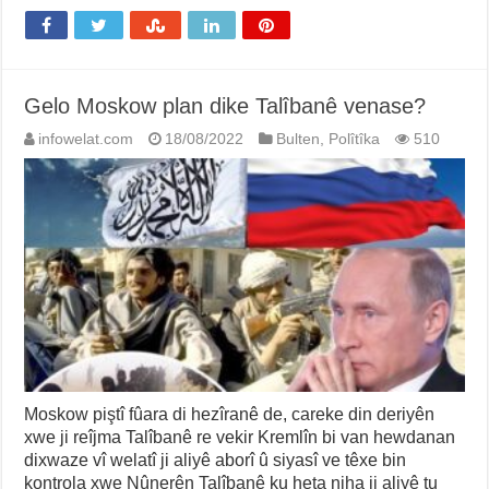
Gelo Moskow plan dike Talîbanê venase?
infowelat.com
18/08/2022
Bulten
,
Polîtîka
510
Moskow piştî fûara di hezîranê de, careke din deriyên
xwe ji reîjma Talîbanê re vekir Kremlîn bi van hewdanan
dixwaze vî welatî ji aliyê aborî û siyasî ve têxe bin
kontrola xwe Nûnerên Talîbanê ku heta niha ji aliyê tu