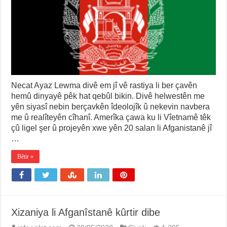
Necat Ayaz Lewma divê em jî vê rastiya li ber çavên
hemû dinyayê pêk hat qebûl bikin. Divê helwestên me
yên siyasî nebin berçavkên îdeolojîk û nekevin navbera
me û realîteyên cîhanî. Amerîka çawa ku li Vîetnamê têk
çû ligel şer û projeyên xwe yên 20 salan li Afganistanê jî
…
Bêtir »
Xizaniya li Afganîstanê kûrtir dibe