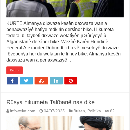
KURTE Almanya dixwaze kesên daxwaza wan a
penaxwazîyê hatîye redkirin dersînor bike. Hikumeta
federal bi taybetî dixwaze welatîyên ji Sûrîyeyê û
Afganistanê dersînor bike. Wezîrê Karên Hundir ê
Federal Alexander Dobrindt ji bo vê meseleyê dixwaze
rêveberîya her du welatan te li hev bike. Almanya kesên
daxwaza wan a penaxwazîyê …
Bêtir »
Rûsya hikumeta Talîbanê nas dike
infowelat.com
04/07/2025
Bulten
,
Polîtîka
62