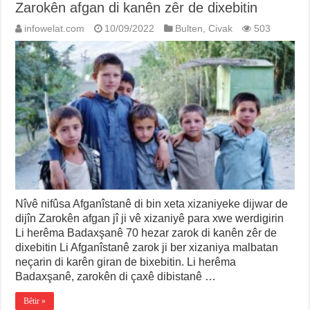
Zarokên afgan di kanên zêr de dixebitin
infowelat.com
10/09/2022
Bulten
,
Civak
503
Nîvê nifûsa Afganîstanê di bin xeta xizaniyeke dijwar de
dijîn Zarokên afgan jî ji vê xizaniyê para xwe werdigirin
Li herêma Badaxşanê 70 hezar zarok di kanên zêr de
dixebitin Li Afganîstanê zarok ji ber xizaniya malbatan
neçarin di karên giran de bixebitin. Li herêma
Badaxşanê, zarokên di çaxê dibistanê …
Bêtir »