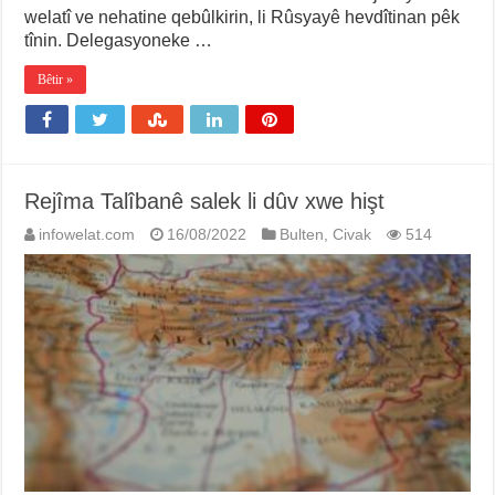
welatî ve nehatine qebûlkirin, li Rûsyayê hevdîtinan pêk
tînin. Delegasyoneke …
Bêtir »
Rejîma Talîbanê salek li dûv xwe hişt
infowelat.com
16/08/2022
Bulten
,
Civak
514