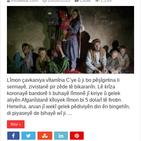
infowelat.com
20/05/2020
Civak
1,295
Lîmon çavkaniya vîtamîna C’ye û ji bo pêşîgirtina li
sermayê, zivistanê pir zêde tê bikaranîn. Lê krîza
koronayê bandorê li buhayê lîmonê jî kiriye û gelek
aliyên Afganîstanê kîloyek lîmon bi 5 dolarî tê firotin.
Herwiha, arvan jî wekî gelek pêdiviyên din ên bingehîn,
di piyaseyê de bihayê wî ji …
Bêtir »