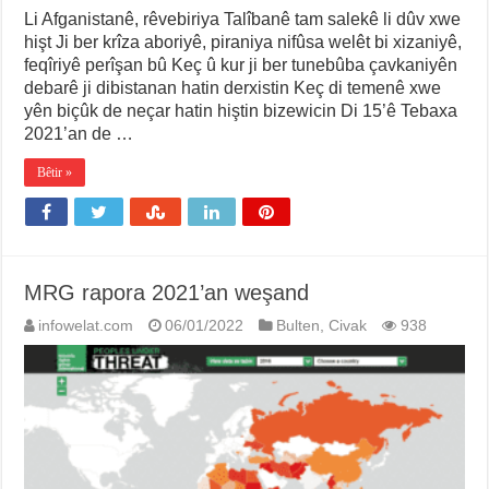
Li Afganistanê, rêvebiriya Talîbanê tam salekê li dûv xwe
hişt Ji ber krîza aboriyê, piraniya nifûsa welêt bi xizaniyê,
feqîriyê perîşan bû Keç û kur ji ber tunebûba çavkaniyên
debarê ji dibistanan hatin derxistin Keç di temenê xwe
yên biçûk de neçar hatin hiştin bizewicin Di 15’ê Tebaxa
2021’an de …
Bêtir »
MRG rapora 2021’an weşand
infowelat.com
06/01/2022
Bulten
,
Civak
938