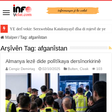
YE derî vekir: Serxwebûna Katalonyayê dîsa di rojevê de ye
Sînorê di navbera Îspanya û Cebelîtariqê de hate rakirin
Malper
/
Tag:
afganîstan
Arşîvên Tag:
afganîstan
Almanya lezê dide polîtîkaya dersînorkirinê
Cengiz Demirtaş
02/10/2025
Bulten
,
Civak
103