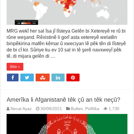
MRG wekî her sal îsa jî lîsteya Gelên bi Xetereyê re rû bi
rûne weşand. Rêxistinê li gorî asta xetereyê welatên
binpêkirina mafên kêmar û xweciyan lê pêk tên di lîsteyê
de bi cî kir. Sûriye ku ev 10 sal in lê şerê navxweyî pêk
tê, di mijara gelên di …
Bêtir »
Amerîka li Afganistanê têk çû an têk neçû?
Necat Ayaz
30/08/2021
Bulten
,
Polîtîka
1,730