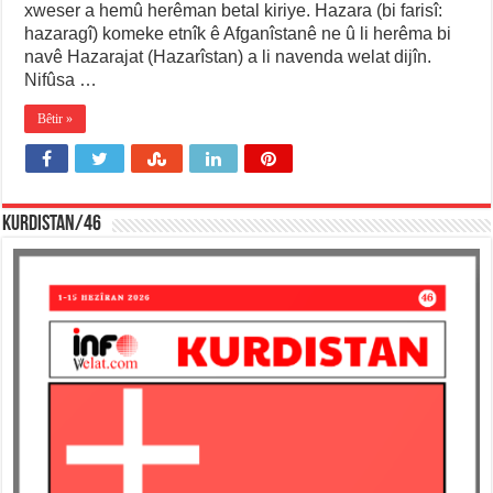
xweser a hemû herêman betal kiriye. Hazara (bi farisî:
hazaragî) komeke etnîk ê Afganîstanê ne û li herêma bi
navê Hazarajat (Hazarîstan) a li navenda welat dijîn.
Nifûsa …
Bêtir »
KURDISTAN/46