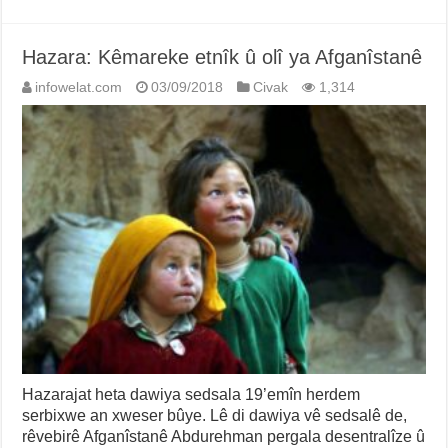
Hazara: Kêmareke etnîk û olî ya Afganîstanê
infowelat.com
03/09/2018
Civak
1,314
Hazarajat heta dawiya sedsala 19’emîn herdem
serbixwe an xweser bûye. Lê di dawiya vê sedsalê de,
rêvebirê Afganîstanê Abdurehman pergala desentralîze û