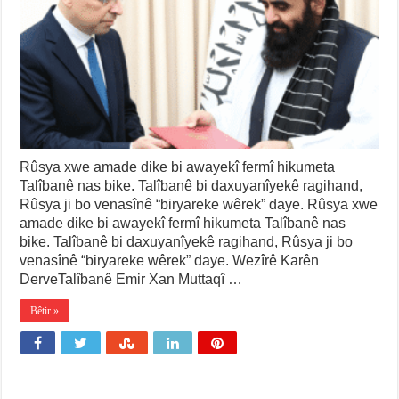
Rûsya xwe amade dike bi awayekî fermî hikumeta
Talîbanê nas bike. Talîbanê bi daxuyanîyekê ragihand,
Rûsya ji bo venasînê “biryareke wêrek” daye. Rûsya xwe
amade dike bi awayekî fermî hikumeta Talîbanê nas
bike. Talîbanê bi daxuyanîyekê ragihand, Rûsya ji bo
venasînê “biryareke wêrek” daye. Wezîrê Karên
DerveTalîbanê Emir Xan Muttaqî …
Bêtir »