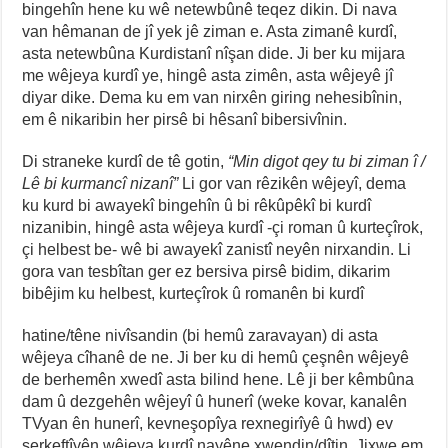
bingehîn hene ku wê netewbûnê teqez dikin. Di nava
van hêmanan de jî yek jê ziman e. Asta zimanê kurdî,
asta netewbûna Kurdistanî nîşan dide. Ji ber ku mijara
me wêjeya kurdî ye, hingê asta zimên, asta wêjeyê jî
diyar dike. Dema ku em van nirxên giring nehesibînin,
em ê nikaribin her pirsê bi hêsanî bibersivînin.
Di straneke kurdî de tê gotin,
“Min digot qey tu bi ziman î /
Lê bi kurmancî nizanî”
Li gor van rêzikên wêjeyî, dema
ku kurd bi awayekî bingehîn û bi rêkûpêkî bi kurdî
nizanibin, hingê asta wêjeya kurdî -çi roman û kurteçîrok,
çi helbest be- wê bi awayekî zanistî neyên nirxandin. Li
gora van tesbîtan ger ez bersiva pirsê bidim, dikarim
bibêjim ku helbest, kurteçîrok û romanên bi kurdî
hatine/têne nivîsandin (bi hemû zaravayan) di asta
wêjeya cîhanê de ne. Ji ber ku di hemû çeşnên wêjeyê
de berhemên xwedî asta bilind hene. Lê ji ber kêmbûna
dam û dezgehên wêjeyî û hunerî (weke kovar, kanalên
TVyan ên hunerî, kevneşopîya rexnegirîyê û hwd) ev
serkeftîyên wêjeya kurdî nayêne xwendin/dîtin. Jixwe em