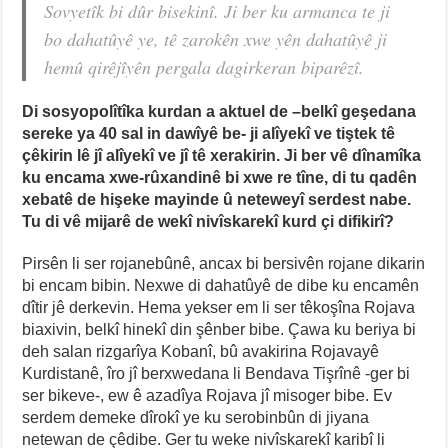
Sovyetîk bi dûr bisekinî. Ji ber ku armanca te ji
bo dahatûyê ye, tê zarokên xwe yên dahatûyê ji
hemû qirêjîyên pergala dagirkeran biparêzî.
Di sosyopolîtîka kurdan a aktuel de –belkî geşedana
sereke ya 40 sal in dawîyê be- ji alîyekî ve tiştek tê
çêkirin lê jî alîyekî ve jî tê xerakirin. Ji ber vê dînamîka
ku encama xwe-rûxandinê bi xwe re tîne, di tu qadên
xebatê de hişeke mayinde û neteweyî serdest nabe.
Tu di vê mijarê de wekî nivîskarekî kurd çi difikirî?
Pirsên li ser rojanebûnê, ancax bi bersivên rojane dikarin
bi encam bibin. Nexwe di dahatûyê de dibe ku encamên
dîtir jê derkevin. Hema yekser em li ser têkoşîna Rojava
biaxivin, belkî hinekî din şênber bibe. Çawa ku beriya bi
deh salan rizgarîya Kobanî, bû avakirina Rojavayê
Kurdistanê, îro jî berxwedana li Bendava Tişrînê -ger bi
ser bikeve-, ew ê azadîya Rojava jî misoger bibe. Ev
serdem demeke dîrokî ye ku serobinbûn di jiyana
netewan de çêdibe. Ger tu weke nivîskarekî karibî li