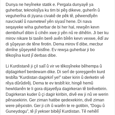
Dunya ne heyîneke statik e. Pergala dunyayê ya
guherbar, teknolojîya ku tim bi pêş dikeve, guherîn û
veguherîna di jiyana civakê de pêk tê, pêwendîyên
navcivakî û navnetewî yên siyasî hene. Di nava
seqayeke wiha guherbar de bi her hal, rewşên kevn
dembihurî dibin û cihên xwe ji yên nû re dihêlin. Ji ber ku
mirov nikare bi tasên berê avên bîrên kevn vexwe, êdî av
di şûşeyan de têne firotin. Dema mirov tî dibe, mecbur
dimîne şûşeyekê bistîne. Ev rewşa guherbar ji bo
têkoşîna kurd jî derbas dibe.
Li Kurdistanê ji çil salî û vir ve têkoşîneke bêhempa û
dijdagirkerî berdewam dike. Di serî de şoreşgerên kurd
tesbîta “Kurdistan dagirkirî ye!” raber kirin û derketin vê
rêya dûrûdirêj. Dema te ev tesbît kir, hingê hemû
hewldanên te li gora dijayetîya dagirkeran tê birêvebirin.
Dagirkeran kuder û çi dagir kiribin, divê ew ji nû ve werin
pênasekirin. Ger ziman hatibe qedexekirin, divê ziman
were pêşxistin. Ger ji cih û warên te re gotibin, “Dogu û
Guneydogu”, tê jî yekser bibêjî Kurdistan. Tê nehêlî