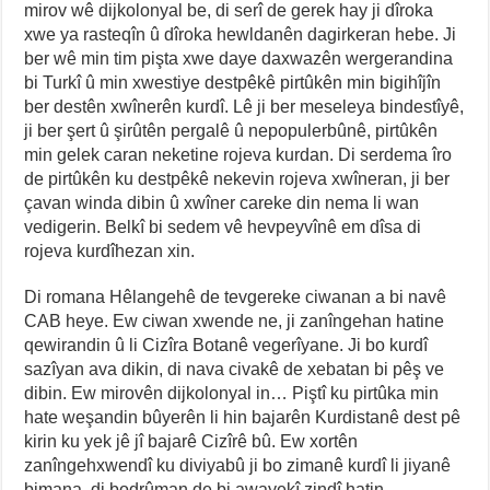
mirov wê dijkolonyal be, di serî de gerek hay ji dîroka
xwe ya rasteqîn û dîroka hewldanên dagirkeran hebe. Ji
ber wê min tim pişta xwe daye daxwazên wergerandina
bi Turkî û min xwestiye destpêkê pirtûkên min bigihîjîn
ber destên xwînerên kurdî. Lê ji ber meseleya bindestîyê,
ji ber şert û şirûtên pergalê û nepopulerbûnê, pirtûkên
min gelek caran neketine rojeva kurdan. Di serdema îro
de pirtûkên ku destpêkê nekevin rojeva xwîneran, ji ber
çavan winda dibin û xwîner careke din nema li wan
vedigerin. Belkî bi sedem vê hevpeyvînê em dîsa di
rojeva kurdîhezan xin.
Di romana Hêlangehê de tevgereke ciwanan a bi navê
CAB heye. Ew ciwan xwende ne, ji zanîngehan hatine
qewirandin û li Cizîra Botanê vegerîyane. Ji bo kurdî
sazîyan ava dikin, di nava civakê de xebatan bi pêş ve
dibin. Ew mirovên dijkolonyal in… Piştî ku pirtûka min
hate weşandin bûyerên li hin bajarên Kurdistanê dest pê
kirin ku yek jê jî bajarê Cizîrê bû. Ew xortên
zanîngehxwendî ku diviyabû ji bo zimanê kurdî li jiyanê
bimana, di bodrûman de bi awayekî zindî hatin