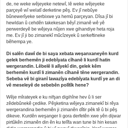
de, ne weke wêjeyeke netewî, lê weke wêjeyeke
parçeyê wî welatî derketine pêş. Ev jî nebûye
bûnewerîyeke serbixwe ya hemû parçeyan. Dîsa jî bi
hewldan û cehdên takekesan bêyî zimanê wê yê
perwerdeyê be wêjeya nûjen xwe gihandiye heta roja
me. Ev jî ji bo zimanekî mûcîzeyek û serkeftineke
bêhempa ye.
Di salên dawî de bi saya xebata weşanxaneyên kurd
gelek berhemên ji edebîyata cîhanê li kurdî hatin
wergerandin. Lêbelê li alîyekî din, gelek kêm
berhemên kurdî li zimanên cîhanê têne wergerandin.
Sebeba vê bi giranî lawazîya edebîyata kurdî ye an di
vê meseleyê de sebebên polîtîk hene?
Wêje mîrateyek e ku nifşan digihîne hev û li ser
zêdebûnekê çedike. Pêşketina wêjeya zimanekî bi rêya
wergerandina berhemên ji zimanên dîtir pêk tê û bi pêş
dikeve. Kurdên weşanger li gora derfetên xwe yên dijwar
pirtûkên zimanên din ên ku telîfa wan tune bi hin kesan