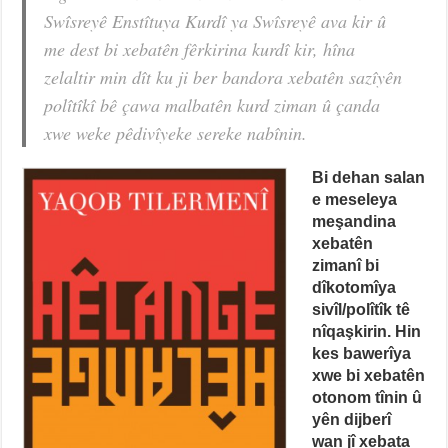
Swîsreyê Enstîtuya Kurdî ya Swîsreyê ava kir û
me dest bi xebatên fêrkirina kurdî kir, hîna
zelaltir min dît ku ji ber bandora xebatên sazîyên
polîtîkî bê çawa malbatên kurd ziman û çanda
xwe weke pêdivîyeke sereke nabînin.
Bi dehan salan
e meseleya
meşandina
xebatên
zimanî bi
dîkotomîya
sivîl/polîtîk tê
nîqaşkirin. Hin
kes bawerîya
xwe bi xebatên
otonom tînin û
yên dijberî
wan jî xebata