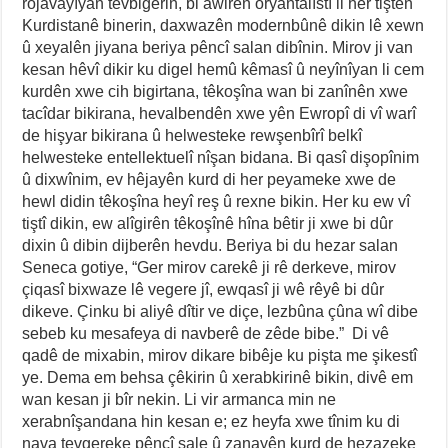
rojavayîyan tevbigerin, bi awirên oryantalîstî li her tiştên
Kurdistanê binerin, daxwazên modernbûnê dikin lê xewn
û xeyalên jiyana beriya pêncî salan dibînin. Mirov ji van
kesan hêvî dikir ku digel hemû kêmasî û neyînîyan li cem
kurdên xwe cih bigirtana, têkoşîna wan bi zanînên xwe
tacîdar bikirana, hevalbendên xwe yên Ewropî di vî warî
de hişyar bikirana û helwesteke rewşenbîrî belkî
helwesteke entellektuelî nîşan bidana. Bi qasî dişopînim
û dixwînim, ev hêjayên kurd di her peyameke xwe de
hewl didin têkoşîna heyî reş û rexne bikin. Her ku ew vî
tiştî dikin, ew alîgirên têkoşînê hîna bêtir ji xwe bi dûr
dixin û dibin dijberên hevdu. Beriya bi du hezar salan
Seneca gotiye, “Ger mirov carekê ji rê derkeve, mirov
çiqasî bixwaze lê vegere jî, ewqasî ji wê rêyê bi dûr
dikeve. Çinku bi aliyê dîtir ve diçe, lezbûna çûna wî dibe
sebeb ku mesafeya di navberê de zêde bibe.” Di vê
qadê de mixabin, mirov dikare bibêje ku pişta me şikestî
ye. Dema em behsa çêkirin û xerabkirinê bikin, divê em
wan kesan ji bîr nekin. Li vir armanca min ne
xerabnîşandana hin kesan e; ez heyfa xwe tînim ku di
nava tevgereke pêncî sale û zanayên kurd de hezazeke