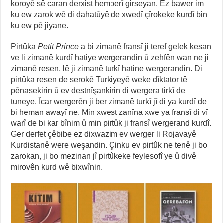
koroyê sê caran derxist hemberî girseyan. Ez bawer im
ku ew zarok wê di dahatûyê de xwedî çîrokeke kurdî bin
ku ew pê jiyane.
Pirtûka
Petit Prince
a bi zimanê fransî ji teref gelek kesan
ve li zimanê kurdî hatiye wergerandin û zehfên wan ne ji
zimanê resen, lê ji zimanê turkî hatine wergerandin. Di
pirtûka resen de serokê Turkiyeyê weke dîktator tê
pênasekirin û ev destnîşankirin di wergera tirkî de
tuneye. Îcar wergerên ji ber zimanê turkî jî di ya kurdî de
bi heman awayî ne. Min xwest zanîna xwe ya fransî di vî
warî de bi kar bînim û min pirtûk ji fransî wergerand kurdî.
Ger derfet çêbibe ez dixwazim ev werger li Rojavayê
Kurdistanê were weşandin. Çinku ev pirtûk ne tenê ji bo
zarokan, ji bo mezinan jî pirtûkeke feylesofî ye û divê
mirovên kurd wê bixwînin.