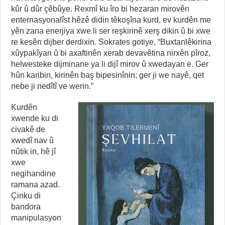
kûr û dûr çêbûye. Rexmî ku îro bi hezaran mirovên
enternasyonalîst hêzê didin têkoşîna kurd, ev kurdên me
yên zana enerjiya xwe li ser reşkirinê xerş dikin û bi xwe
re kesên dijber derdixin. Sokrates gotiye, “Buxtanlêkirina
xûypakîyan û bi axaftinên xerab devavêtina nirxên pîroz,
helwesteke dijminane ya li dijî mirov û xwedayan e. Ger
hûn karibin, kirinên baş bipesinînin; ger ji we nayê, qet
nebe ji nedîtî ve werin.”
Kurdên
xwende ku di
civakê de
xwedî nav û
nûtik in, hê jî
xwe
negihandine
ramana azad.
Çinku di
bandora
manipulasyon