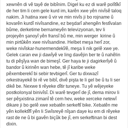
xewnên di vê tayê de bibînim. Digel ku ez di warê polîtîkî
de her tim li cem gele kurd im, karên xwe yên nivîsê taloq
nakim. Ji hatina xwe û vir ve min nivîs ji bo rojname û
kovarên kurdî nivîsandine, ez beşdarî ahengên festîvalan
bûme, derketime bernameyên televizyonan, tev li
projeyên şanoyî yên fransî bû me, min werger kirine û
min pirtûkên xwe nivîsandine. Helbet meşa herî zor,
weke nivîskar-hunermendekî/ê, meşa li nik gelê xwe ye.
Gelek caran ew ji dawîyê ve ling davêjin ber te û nahêlin
tu di pêşîya wan de bimeşî. Ger haya te ji dagirkerîyê û
bandor û kirinên wan hebe, tê jî karibe weke
pêxemberekî bi sebir tevbigerî. Ger tu dixwazî
orkestrayekê bi rê ve bibî, divê pişta te li gel be û tu li ser
dikê be. Nexwe ti rêyeke dîtir tuneye. Tu yê wêjeyeke
postkolonyal binivîsî. Di warê tevgerî de jî, dema mirov li
ser pêşxistina zimanî tê cem hev, weke xerceke netewî
dikare ji bo gelê xwe xebatên serkeftî bike. Xebatên me
yên kollektîfî yên li Swîsreyê nîşan daye ku em di rêyeke
rast de ne û bi gavên biçûk be jî, em serkeftinan bi dest
dixin.