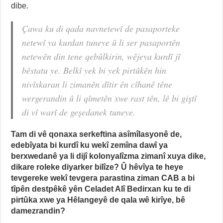
dibe.
Çawa ku di qada navnetewî de pasaporteke
netewî ya kurdan tuneye û li ser pasaportên
netewên din tene qebûlkirin, wêjeya kurdî jî
bêstatu ye. Belkî yek bi yek pirtûkên hin
nivîskaran li zimanên dîtir ên cîhanê têne
wergerandin û li qîmetên xwe rast tên, lê bi giştî
di vî warî de geşedanek tuneye.
Tam di vê qonaxa serkeftina asîmîlasyonê de,
edebîyata bi kurdî ku wekî zemîna dawî ya
berxwedanê ya li dijî kolonyalîzma zimanî xuya dike,
dikare roleke diyarker bilîze? Û hêvîya te heye
tevgereke wekî tevgera parastina ziman CAB a bi
tîpên destpêkê yên Celadet Alî Bedirxan ku te di
pirtûka xwe ya Hêlangeyê de qala wê kirîye, bê
damezrandin?