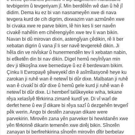
tevbigerim û tevgeriyam jî. Min berdêlên wê dan û hê jî
didim. Dema ku ez bi van nasnameyên xwe di nava
tevgera kurd de cih digrim, dixwazim van azmûnên xwe
bi civaka xwe re parve bikim, lê hin kes li ser navên
civakê nahêlin em cihêrengiyên xwe tev li wan bikin.
Navan bi dû mirovan dixin, astengîyan çêdikin, rê li ber
xebatan digrin û vana jî li ser navê tevgerekê dikin. Ji
hêla din ve nivîskar û hunermendên tev li xebatan nabin,
bi etîketên din bi nav dikin. Digel hemû neyînîyan min
dev ji têkoşîna xwe bernedaye û ez ê berdewam bikim.
Çinku li Ewropayê şêweyekî din ê asîmîlasyonê heye ku
zarokan ji ruhê wan ê netewî bi dûr dixe. Malbatan ji ruhê
wan ê civakî bi dûr dixe û hemû gele kurd ji ruhê wan ê
netewî bi dûr dixe. Li hemberî talûkeyeke wiha, tekane
rêya xelasîyê fêrkirina zimanê kurdî ye. Di vî warî de
derfet hene û ew jî dikare bi rêya sazî û dezgehên tevgerî
pêk werin. Ango bi destên zanayan dikare were
parvekirin. Mirovên zana yên parveker bi hewldanên xwe
yên fêrkirinê dikarin temenên xwe dirêj bikin. Sînorên
zanayan bi berfirehkirina sînorên mirovên dîtir berbelav