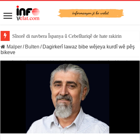
Sînorê di navbera Îspanya û Cebelîtariqê de hate rakirin
Malper
/
Bulten
/
Dagirkerî lawaz bibe wêjeya kurdî wê pêş
bikeve