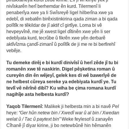
nivîskarên herî berhemdar ên kurd. Tilermenî li
penaberîya xwe ya li Swîsreyê ligel hilberîna xwe ya
edebî, di xebatên birêxistinkirina qada ziman a bi qada
polîtîk re têkildar de jî aktif cî girtîye. Loma bi vê
hevpeyvînê, me jê xwest ligel dîtinên xwe yên li ser
edebîyata kurd, tecrûbe û fikrên xwe yên derbarê
aktîvîzma çandî-zimanî û polîtîk de ji me re bi berfirehî
vebêje.
Tu demeke dirêj e bi kurdî dinivîsî û herî zêde jî tu bi
romanên xwe tê naskirin. Digel pêşketina roman û
cureyên din ên wêjeyî, gelek kes di wê bawerîyê de
ne helbest cûreya sereke ya edebiyata kurdî ye. Tu
tevlî vê nêrînê dibî? Ku wiha be çima romana kurdî
nagihîje asta helbesta kurdî?
Yaqob Tilermenî:
Malikek ji helbesta min a bi navê
Pel
heye:
“Ger hûn netew bin / Xwedî war û al bin / Xwedan
welat û / Tac û paytext bin”
Weke feylesof û zanayên
Cîhanê jî diyar kirine, ji bo netewbûnê hin hêmanên