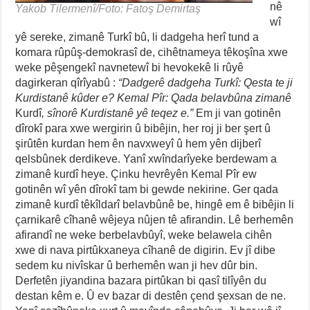
nê
Yakob Tilermenî/Foto: Fatoş Demirtaş
wî
yê sereke, zimanê Turkî bû, li dadgeha herî tund a
komara rûpûş-demokrasî de, cihêtnameya têkoşîna xwe
weke pêşengekî navnetewî bi hevokekê li rûyê
dagirkeran qîrîyabû :
“Dadgerê dadgeha Turkî: Qesta te ji
Kurdistanê kûder e?
Kemal Pîr: Qada belavbûna zimanê
Kurdî
, sînorê Kurdistanê yê teqez e.”
Em ji van gotinên
dîrokî para xwe wergirin û bibêjin, her roj ji ber şert û
şirûtên kurdan hem ên navxweyî û hem yên dijberî
qelsbûnek derdikeve. Yanî xwîndarîyeke berdewam a
zimanê kurdî heye. Çinku hevrêyên Kemal Pîr ew
gotinên wî yên dîrokî tam bi gewde nekirine. Ger qada
zimanê kurdî têkîldarî belavbûnê be, hingê em ê bibêjin li
çarnikarê cîhanê wêjeya nûjen tê afirandin. Lê berhemên
afirandî ne weke berbelavbûyî, weke belawela cihên
xwe di nava pirtûkxaneya cîhanê de digirin. Ev jî dibe
sedem ku nivîskar û berhemên wan ji hev dûr bin.
Derfetên jiyandina bazara pirtûkan bi qasî tilîyên du
destan kêm e. Û ev bazar di destên çend şexsan de ne.