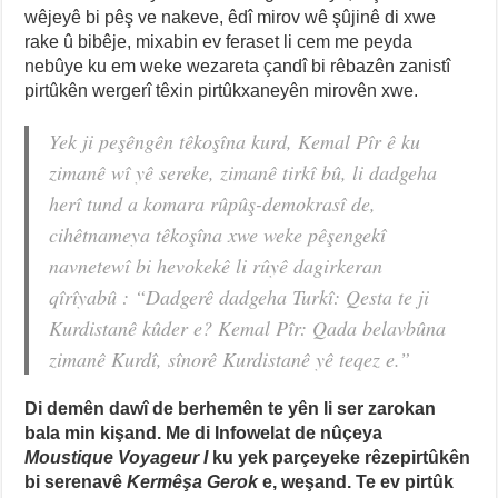
wêjeyê bi pêş ve nakeve, êdî mirov wê şûjinê di xwe
rake û bibêje, mixabin ev feraset li cem me peyda
nebûye ku em weke wezareta çandî bi rêbazên zanistî
pirtûkên wergerî têxin pirtûkxaneyên mirovên xwe.
Yek ji peşêngên têkoşîna kurd, Kemal Pîr ê ku
zimanê wî yê sereke, zimanê tirkî bû, li dadgeha
herî tund a komara rûpûş-demokrasî de,
cihêtnameya têkoşîna xwe weke pêşengekî
navnetewî bi hevokekê li rûyê dagirkeran
qîrîyabû :
“Dadgerê dadgeha Turkî: Qesta te ji
Kurdistanê kûder e? Kemal Pîr: Qada belavbûna
zimanê
Kurdî
, sînorê Kurdistanê yê teqez e.”
Di demên dawî de berhemên te yên li ser zarokan
bala min kişand. Me di Infowelat de nûçeya
Moustique Voyageur I
ku yek parçeyeke rêzepirtûkên
bi serenavê
Kermêşa Gerok
e, weşand. Te ev pirtûk