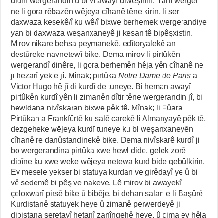
didin wergerandin û bi vî awayî diweşînin. Yanî werger
ne li gora rêbazên wêjeya cîhanê têne kirin, li ser
daxwaza kesekê/î ku wê/î bixwe berhemek wergerandiye
yan bi daxwaza weşanxaneyê ji kesan tê bipêşxistin.
Mirov nikare behsa peymanekê, edîtoryalekê an
destûreke navnetewî bike. Dema mirov li pirtûkên
wergerandî dinêre, li gora berhemên hêja yên cîhanê ne
ji hezarî yek e jî. Mînak; pirtûka
Notre Dame de Paris
a
Victor Hugo hê jî di kurdî de tuneye. Bi heman awayî
pirtûkên kurdî yên li zimanên dîtir têne wergerandin jî, bi
hewldana nivîskaran bixwe pêk tê. Mînak; li Fûara
Pirtûkan a Frankfûrtê ku salê carekê li Almanyayê pêk tê,
dezgeheke wêjeya kurdî tuneye ku bi weşanxaneyên
cîhanê re danûstandinekê bike. Dema nivîskarê kurdî ji
bo wergerandina pirtûka xwe hewl dide, gelek zorê
dibîne ku xwe weke wêjeya netewa kurd bide qebûlkirin.
Ev mesele yekser bi statuya kurdan ve girêdayî ye û bi
vê sedemê bi pêş ve nakeve. Lê mirov bi awayekî
çeloxwarî pirsê bike û bibêje, bi dehan salan e li Başûrê
Kurdistanê statuyek heye û zimanê perwerdeyê ji
dibistana seretayî hetanî zanîngehê heye, û çima ev hêla