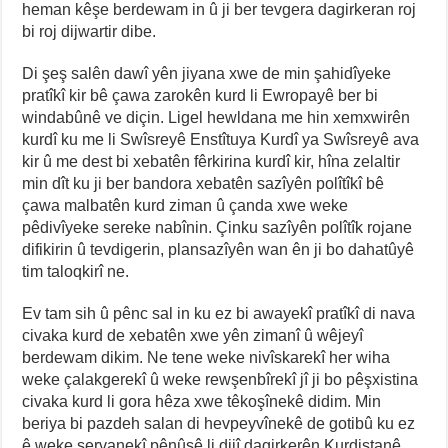
heman kêşe berdewam in û ji ber tevgera dagirkeran roj
bi roj dijwartir dibe.
Di şeş salên dawî yên jiyana xwe de min şahidîyeke
pratîkî kir bê çawa zarokên kurd li Ewropayê ber bi
windabûnê ve diçin. Ligel hewldana me hin xemxwirên
kurdî ku me li Swîsreyê Enstîtuya Kurdî ya Swîsreyê ava
kir û me dest bi xebatên fêrkirina kurdî kir, hîna zelaltir
min dît ku ji ber bandora xebatên sazîyên polîtîkî bê
çawa malbatên kurd ziman û çanda xwe weke
pêdivîyeke sereke nabînin. Çinku sazîyên polîtîk rojane
difikirin û tevdigerin, plansazîyên wan ên ji bo dahatûyê
tim taloqkirî ne.
Ev tam sih û pênc sal in ku ez bi awayekî pratîkî di nava
civaka kurd de xebatên xwe yên zimanî û wêjeyî
berdewam dikim. Ne tene weke nivîskarekî her wiha
weke çalakgerekî û weke rewşenbîrekî jî ji bo pêşxistina
civaka kurd li gora hêza xwe têkoşînekê didim. Min
beriya bi pazdeh salan di hevpeyvînekê de gotibû ku ez
ê weke şervanekî pênûsê li dijî dagirkerên Kurdistanê