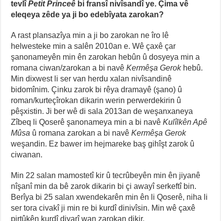
tevlî
Petit Princeê
bi fransî nivîsandî ye. Çima vê
eleqeya zêde ya ji bo edebîyata zarokan?
A rast plansazîya min a ji bo zarokan ne îro lê
helwesteke min a salên 2010an e. Wê çaxê çar
şanonameyên min ên zarokan hebûn û dosyeya min a
romana ciwan/zarokan a bi navê
Kermêşa Gerok
hebû.
Min dixwest li ser van herdu xalan nivîsandinê
bidomînim. Çinku zarok bi rêya dramayê (şano) û
roman/kurteçîrokan dikarin werin perwerdekirin û
pêşxistin. Ji ber wê di sala 2013an de weşanxaneya
Zîbeq li Qoserê şanonameya min a bi navê
Kulîlkên Apê
Mûsa
û romana zarokan a bi navê
Kermêşa Gerok
weşandin. Ez bawer im hejmareke baş gihîşt zarok û
ciwanan.
Min 22 salan mamostetî kir û tecrûbeyên min ên jiyanê
nîşanî min da bê zarok dikarin bi çi awayî serkeftî bin.
Berîya bi 25 salan xwendekarên min ên li Qoserê, niha li
ser tora civakî ji min re bi kurdî dinivîsin. Min wê çaxê
pirtûkên kurdî diyarî wan zarokan dikir.