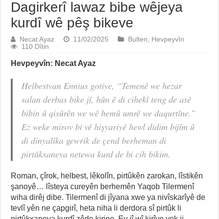
Dagirkerî lawaz bibe wêjeya
kurdî wê pêş bikeve
Necat Ayaz
11/02/2025
Bulten
,
Hevpeyvîn
110 Dîtin
Hevpeyvîn: Necat Ayaz
Helbestvan Ennius gotiye, “Temenê we hezar
salan derbas bike jî, hûn ê di cihekî teng de asê
bibin û qisûrên we wê hemû umrê we daqurtîne.”
Ez weke mirov bi vê hişyariyê hewl didim bijîm û
di dinyalîka gewrik de çend berheman di
pirtûkxaneya netewa kurd de bi cih bikim.
Roman, çîrok, helbest, lêkolîn, pirtûkên zarokan, lîstikên
şanoyê… lîsteya cureyên berhemên Yaqob Tilermenî
wiha dirêj dibe. Tilermenî di jîyana xwe ya nivîskarîyê de
tevlî yên ne çapgirî, heta niha li derdora sî pirtûk li
pirtûkxaneya kurdî zêde kirine. Ev jî wî kirîye yek ji