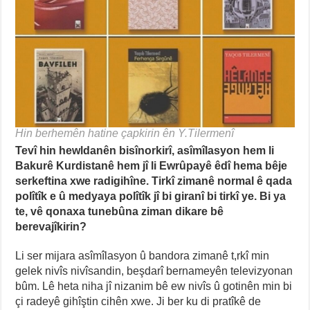
Hin berhemên hatine çapkirin ên Y.Tilermenî
Tevî hin hewldanên bisînorkirî, asîmîlasyon hem li
Bakurê Kurdistanê hem jî li Ewrûpayê êdî hema bêje
serkeftina xwe radigihîne. Tirkî zimanê normal ê qada
polîtîk e û medyaya polîtîk jî bi giranî bi tirkî ye. Bi ya
te, vê qonaxa tunebûna ziman dikare bê
berevajîkirin?
Li ser mijara asîmîlasyon û bandora zimanê t,rkî min
gelek nivîs nivîsandin, beşdarî bernameyên televizyonan
bûm. Lê heta niha jî nizanim bê ew nivîs û gotinên min bi
çi radeyê gihîştin cihên xwe. Ji ber ku di pratîkê de