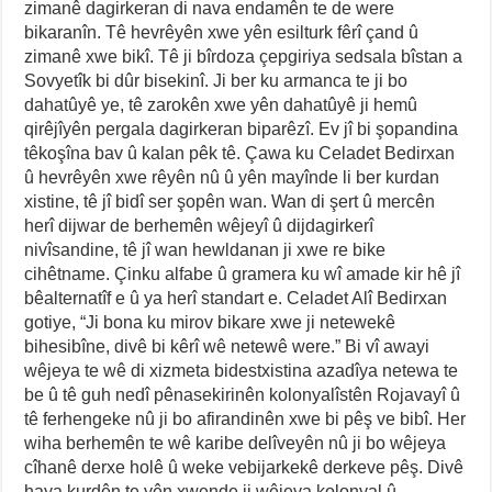
zimanê dagirkeran di nava endamên te de were
bikaranîn. Tê hevrêyên xwe yên esilturk fêrî çand û
zimanê xwe bikî. Tê ji bîrdoza çepgiriya sedsala bîstan a
Sovyetîk bi dûr bisekinî. Ji ber ku armanca te ji bo
dahatûyê ye, tê zarokên xwe yên dahatûyê ji hemû
qirêjîyên pergala dagirkeran biparêzî. Ev jî bi şopandina
têkoşîna bav û kalan pêk tê. Çawa ku Celadet Bedirxan
û hevrêyên xwe rêyên nû û yên mayînde li ber kurdan
xistine, tê jî bidî ser şopên wan. Wan di şert û mercên
herî dijwar de berhemên wêjeyî û dijdagirkerî
nivîsandine, tê jî wan hewldanan ji xwe re bike
cihêtname. Çinku alfabe û gramera ku wî amade kir hê jî
bêalternatîf e û ya herî standart e. Celadet Alî Bedirxan
gotiye, “Ji bona ku mirov bikare xwe ji netewekê
bihesibîne, divê bi kêrî wê netewê were.” Bi vî awayi
wêjeya te wê di xizmeta bidestxistina azadîya netewa te
be û tê guh nedî pênasekirinên kolonyalîstên Rojavayî û
tê ferhengeke nû ji bo afirandinên xwe bi pêş ve bibî. Her
wiha berhemên te wê karibe delîveyên nû ji bo wêjeya
cîhanê derxe holê û weke vebijarkekê derkeve pêş. Divê
haya kurdên te yên xwende ji wêjeya kolonyal û