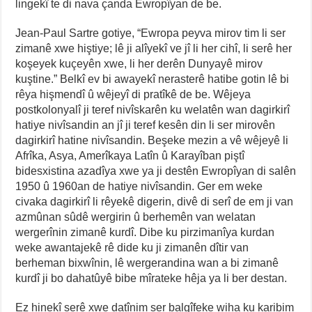
lingekî te di nava çanda Ewropîyan de be.
Jean-Paul Sartre gotiye, “Ewropa peyva mirov tim li ser
zimanê xwe hiştiye; lê ji alîyekî ve jî li her cihî, li serê her
koşeyek kuçeyên xwe, li her derên Dunyayê mirov
kuştine.” Belkî ev bi awayekî nerasterê hatibe gotin lê bi
rêya hişmendî û wêjeyî di pratîkê de be. Wêjeya
postkolonyalî ji teref nivîskarên ku welatên wan dagirkirî
hatiye nivîsandin an jî ji teref kesên din li ser mirovên
dagirkirî hatine nivîsandin. Beşeke mezin a vê wêjeyê li
Afrîka, Asya, Amerîkaya Latîn û Karayîban piştî
bidesxistina azadîya xwe ya ji destên Ewropîyan di salên
1950 û 1960an de hatiye nivîsandin. Ger em weke
civaka dagirkirî li rêyekê digerin, divê di serî de em ji van
azmûnan sûdê wergirin û berhemên van welatan
wergerînin zimanê kurdî. Dibe ku pirzimanîya kurdan
weke awantajekê rê dide ku ji zimanên dîtir van
berheman bixwînin, lê wergerandina wan a bi zimanê
kurdî ji bo dahatûyê bibe mîrateke hêja ya li ber destan.
Ez hinekî serê xwe datînim ser balgîfeke wiha ku karibim