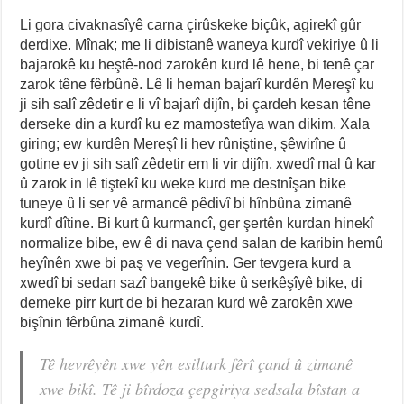
Li gora civaknasîyê carna çirûskeke biçûk, agirekî gûr
derdixe. Mînak; me li dibistanê waneya kurdî vekiriye û li
bajarokê ku heştê-nod zarokên kurd lê hene, bi tenê çar
zarok têne fêrbûnê. Lê li heman bajarî kurdên Mereşî ku
ji sih salî zêdetir e li vî bajarî dijîn, bi çardeh kesan têne
derseke din a kurdî ku ez mamostetîya wan dikim. Xala
giring; ew kurdên Mereşî li hev rûniştine, şêwirîne û
gotine ev ji sih salî zêdetir em li vir dijîn, xwedî mal û kar
û zarok in lê tiştekî ku weke kurd me destnîşan bike
tuneye û li ser vê armancê pêdivî bi hînbûna zimanê
kurdî dîtine. Bi kurt û kurmancî, ger şertên kurdan hinekî
normalize bibe, ew ê di nava çend salan de karibin hemû
heyînên xwe bi paş ve vegerînin. Ger tevgera kurd a
xwedî bi sedan sazî bangekê bike û serkêşîyê bike, di
demeke pirr kurt de bi hezaran kurd wê zarokên xwe
bişînin fêrbûna zimanê kurdî.
Tê hevrêyên xwe yên esilturk fêrî çand û zimanê
xwe bikî. Tê ji bîrdoza çepgiriya sedsala bîstan a