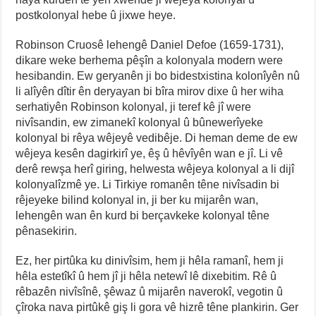
postkolonyal hebe û jixwe heye.
Robinson Cruosê lehengê Daniel Defoe (1659-1731),
dikare weke berhema pêşîn a kolonyala modern were
hesibandin. Ew geryanên ji bo bidestxistina kolonîyên nû
li alîyên dîtir ên deryayan bi bîra mirov dixe û her wiha
serhatiyên Robinson kolonyal, ji teref kê jî were
nivîsandin, ew zimanekî kolonyal û bûnewerîyeke
kolonyal bi rêya wêjeyê vedibêje. Di heman deme de ew
wêjeya kesên dagirkirî ye, êş û hêvîyên wan e jî. Li vê
derê rewşa herî giring, helwesta wêjeya kolonyal a li dijî
kolonyalîzmê ye. Li Tirkiye romanên têne nivîsadin bi
rêjeyeke bilind kolonyal in, ji ber ku mijarên wan,
lehengên wan ên kurd bi berçavkeke kolonyal têne
pênasekirin.
Ez, her pirtûka ku dinivîsim, hem ji hêla ramanî, hem ji
hêla estetîkî û hem jî ji hêla netewî lê dixebitim. Rê û
rêbazên nivîsînê, şêwaz û mijarên naverokî, vegotin û
çîroka nava pirtûkê giş li gora vê hizrê têne plankirin. Ger