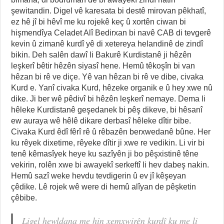
şewitandin. Digel vê karesata bi destê mirovan pêkhatî,
ez hê jî bi hêvî me ku rojekê keç û xortên ciwan bi
hişmendîya Celadet Alî Bedirxan bi navê CAB di tevgerê
kevin û zimanê kurdî yê di xetereya helandinê de zindî
bikin. Deh salên dawî li Bakurê Kurdistanê ji hêzên
leşkerî bêtir hêzên siyasî hene. Hemû têkoşîn bi van
hêzan bi rê ve diçe. Yê van hêzan bi rê ve dibe, civaka
Kurd e. Yanî civaka Kurd, hêzeke organik e û hey xwe nû
dike. Ji ber wê pêdivî bi hêzên leşkerî nemaye. Dema li
hêleke Kurdistanê geşedanek bi pêş dikeve, bi hêsanî
ew auraya wê hêlê dikare derbasî hêleke dîtir bibe.
Civaka Kurd êdî fêrî rê û rêbazên berxwedanê bûne. Her
ku rêyek dixetime, rêyeke dîtir ji xwe re vedikin. Li vir bi
tenê kêmasîyek heye ku sazîyên ji bo pêşxistinê têne
vekirin, rolên xwe bi awayekî serkeftî li hev dabeş nakin.
Hemû sazî weke hevdu tevdigerin û ev jî kêşeyan
çêdike. Lê rojek wê were di hemû alîyan de pêşketin
çêbibe.
Ligel hewldana me hin xemxwirên kurdî ku me li