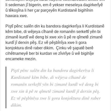
li sedeman jî bigerin, em ê yekser meseleya dagirkerîyê
û têkoşîna li her çar parçeyên Kurdistanê bigihînin
hawara xwe.
Piştî pênc salên din ku bandora dagirkerîya li Kurdistanê
kêm bibe, di wêjeya cîhanê de romanên serkeftî yên bi
zimanê kurdî wê deng bi xwe xin û pê re qîmetê zimanê
kurdî jî derxin pêş. Ez vê pêşbînîya xwe li gora
konjoktura dinê raber dikim. Çinku vê şapatê berê
cihêtnameyê ber bi kurdan ve zîvirîye û wê bigihîje
encameke mezin.
Piştî pênc salên din ku bandora dagirkerîya li
Kurdistanê kêm bibe, di wêjeya cîhanê de
romanên serkeftî yên bi zimanê kurdî wê deng bi
xwe xin û pê re qîmetê zimanê kurdî jî derxin pêş.
Ez vê pêşbînîya xwe li gora konjoktura dinê raber
dikim.