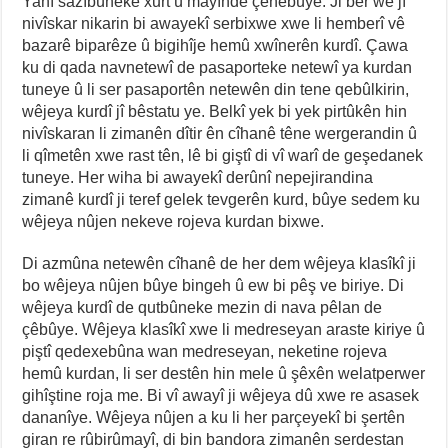
Yanî sazîbûneke xurt û mayînde çênebûye. Ji ber wê jî
nivîskar nikarin bi awayekî serbixwe xwe li hemberî vê
bazarê biparêze û bigihîje hemû xwînerên kurdî. Çawa
ku di qada navnetewî de pasaporteke netewî ya kurdan
tuneye û li ser pasaportên netewên din tene qebûlkirin,
wêjeya kurdî jî bêstatu ye. Belkî yek bi yek pirtûkên hin
nivîskaran li zimanên dîtir ên cîhanê têne wergerandin û
li qîmetên xwe rast tên, lê bi giştî di vî warî de geşedanek
tuneye. Her wiha bi awayekî derûnî nepejirandina
zimanê kurdî ji teref gelek tevgerên kurd, bûye sedem ku
wêjeya nûjen nekeve rojeva kurdan bixwe.
Di azmûna netewên cîhanê de her dem wêjeya klasîkî ji
bo wêjeya nûjen bûye bingeh û ew bi pêş ve biriye. Di
wêjeya kurdî de qutbûneke mezin di nava pêlan de
çêbûye. Wêjeya klasîkî xwe li medreseyan araste kiriye û
piştî qedexebûna wan medreseyan, neketine rojeva
hemû kurdan, li ser destên hin mele û şêxên welatperwer
gihîştine roja me. Bi vî awayî ji wêjeya dû xwe re asasek
dananîye. Wêjeya nûjen a ku li her parçeyekî bi şertên
giran re rûbirûmayî, di bin bandora zimanên serdestan