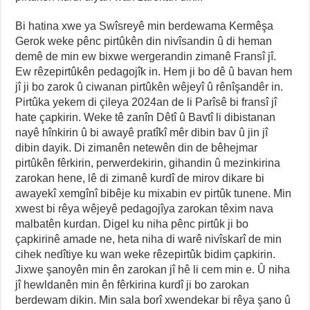
Bi hatina xwe ya Swîsreyê min berdewama Kermêşa
Gerok weke pênc pirtûkên din nivîsandin û di heman
demê de min ew bixwe wergerandin zimanê Fransî jî.
Ew rêzepirtûkên pedagojîk in. Hem ji bo dê û bavan hem
jî ji bo zarok û ciwanan pirtûkên wêjeyî û rênîşandêr in.
Pirtûka yekem di çileya 2024an de li Parîsê bi fransî jî
hate çapkirin. Weke tê zanîn Dêtî û Bavtî li dibistanan
nayê hînkirin û bi awayê pratîkî mêr dibin bav û jin jî
dibin dayik. Di zimanên netewên din de bêhejmar
pirtûkên fêrkirin, perwerdekirin, gihandin û mezinkirina
zarokan hene, lê di zimanê kurdî de mirov dikare bi
awayekî xemgînî bibêje ku mixabin ev pirtûk tunene. Min
xwest bi rêya wêjeyê pedagojîya zarokan têxim nava
malbatên kurdan. Digel ku niha pênc pirtûk ji bo
çapkirinê amade ne, heta niha di warê nivîskarî de min
cihek nedîtiye ku wan weke rêzepirtûk bidim çapkirin.
Jixwe şanoyên min ên zarokan jî hê li cem min e. Û niha
jî hewldanên min ên fêrkirina kurdî ji bo zarokan
berdewam dikin. Min sala borî xwendekar bi rêya şano û