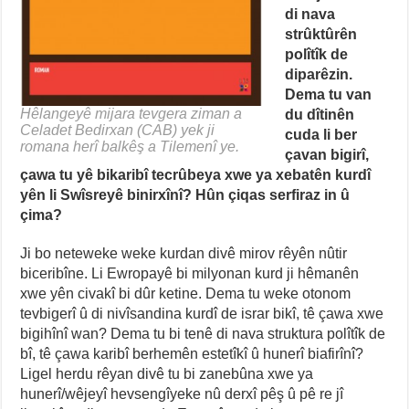
di nava
strûktûrên
polîtîk de
diparêzin.
Dema tu van
Hêlangeyê mijara tevgera ziman a
du dîtinên
Celadet Bedirxan (CAB) yek ji
cuda li ber
romana herî balkêş a Tilemenî ye.
çavan bigirî,
çawa tu yê bikaribî tecrûbeya xwe ya xebatên kurdî
yên li Swîsreyê binirxînî? Hûn çiqas serfiraz in û
çima?
Ji bo neteweke weke kurdan divê mirov rêyên nûtir
biceribîne. Li Ewropayê bi milyonan kurd ji hêmanên
xwe yên civakî bi dûr ketine. Dema tu weke otonom
tevbigerî û di nivîsandina kurdî de israr bikî, tê çawa xwe
bigihînî wan? Dema tu bi tenê di nava struktura polîtîk de
bî, tê çawa karibî berhemên estetîkî û hunerî biafirînî?
Ligel herdu rêyan divê tu bi zanebûna xwe ya
hunerî/wêjeyî hevsengîyeke nû derxî pêş û pê re jî