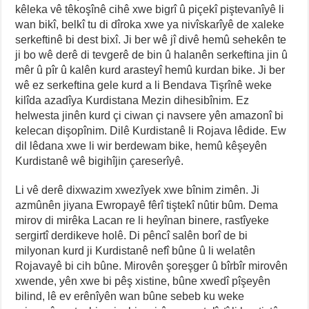
kêleka vê têkoşînê cihê xwe bigrî û piçekî piştevanîyê li
wan bikî, belkî tu di dîroka xwe ya nivîskarîyê de xaleke
serkeftinê bi dest bixî. Ji ber wê jî divê hemû sehekên te
ji bo wê derê di tevgerê de bin û halanên serkeftina jin û
mêr û pîr û kalên kurd arasteyî hemû kurdan bike. Ji ber
wê ez serkeftina gele kurd a li Bendava Tişrînê weke
kilîda azadîya Kurdistana Mezin dihesibînim. Ez
helwesta jinên kurd çi ciwan çi navsere yên amazonî bi
kelecan dişopînim. Dilê Kurdistanê li Rojava lêdide. Ew
dil lêdana xwe li wir berdewam bike, hemû kêşeyên
Kurdistanê wê bigihîjin çareserîyê.
Li vê derê dixwazim xwezîyek xwe bînim zimên. Ji
azmûnên jiyana Ewropayê fêrî tiştekî nûtir bûm. Dema
mirov di mirêka Lacan re li heyînan binere, rastîyeke
sergirtî derdikeve holê. Di pêncî salên borî de bi
milyonan kurd ji Kurdistanê nefî bûne û li welatên
Rojavayê bi cih bûne. Mirovên şoreşger û bîrbîr mirovên
xwende, yên xwe bi pêş xistine, bûne xwedî pîşeyên
bilind, lê ev erênîyên wan bûne sebeb ku weke