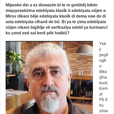
Mijareke din a ez dixwazim bi te re gotûbêj bikim
miqayesekirina edebîyata klasîk û edebiyata nûjen e.
Mirov dikare bêje edebiyata klasîk di dema xwe de di
asta edebiyata cîhanê de bû. Bi ya te çima edebîyata
nûjen nikare bigihîje vê serfirazîya edebî ya kurmancî
ku çend sed sal berê pêk hatibû?
Yek
ji
peşê
ngê
n
têko
şîna
kurd,
Kem
al
Pîr ê
ku
zima