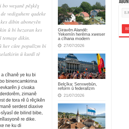
ABON
ji bo weşanê pêşkêş
d de vediguhere qadeke
 kes dibin aboneyên
ikin û bi hezaran kes
Giravên Alandê:
Yekemîn herêma xweser
î temaşe dikin.
a cîhana modern
û her cûre populîzm bi
27/07/2026
elatkirin û kurdî tê
a cîhanê ye ku bi
i bo binencamkirina
Belçîka: Serxwebûn,
hevkarên ji civaka
reform û federalîzm
ê derdorêm, zimanê
21/07/2026
t de tora rê û rêçikên
imanê serdest diaxive
-sîyasî de bilind bibe,
mîlasyonê re dike.
ke ne ku di