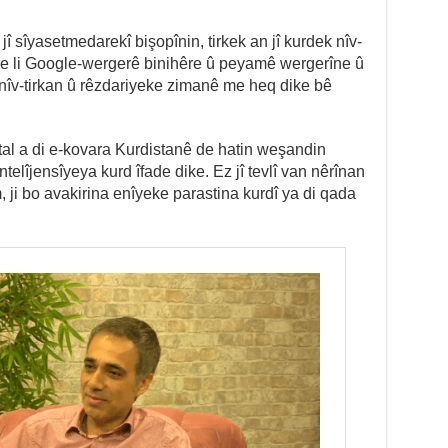
î sîyasetmedarekî bişopînin, tirkek an jî kurdek nîv-
bike li Google-wergerê binihêre û peyamê wergerîne û
 nîv-tirkan û rêzdariyeke zimanê me heq dike bê
tal a di e-kovara Kurdistanê de hatin weşandin
elîjensîyeya kurd îfade dike. Ez jî tevlî van nêrînan
m, ji bo avakirina enîyeke parastina kurdî ya di qada