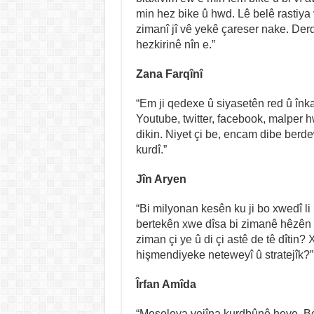
min hez bike û hwd. Lê belê rastiya v
zimanî jî vê yekê çareser nake. Derd
hezkirinê nîn e.”
Zana Farqînî
“Em ji qedexe û siyasetên red û înkar
Youtube, twitter, facebook, malper h
dikin. Niyet çi be, encam dibe ber
kurdî.”
Jîn Aryen
“Bi milyonan kesên ku ji bo xwedî 
bertekên xwe dîsa bi zimanê hêzên d
ziman çi ye û di çi astê de tê dîti
hişmendiyeke neteweyî û stratejîk?”
Îrfan Amîda
“Meseleya vejîna kurdbûnê heye. Be