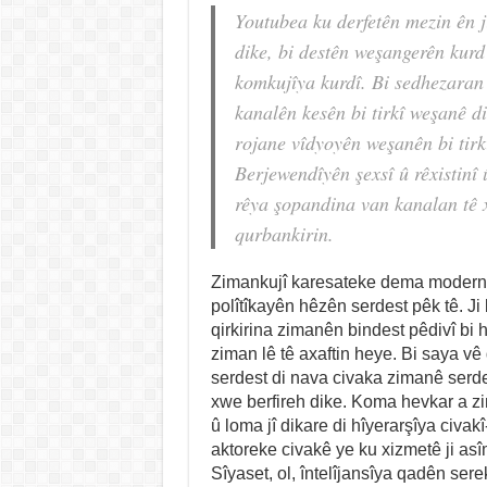
Youtubea ku derfetên mezin ên 
dike, bi destên weşangerên kur
komkujîya kurdî. Bi sedhezaran
kanalên kesên bi tirkî weşanê d
rojane vîdyoyên weşanên bi tirk
Berjewendîyên şexsî û rêxistinî 
rêya şopandina van kanalan tê x
qurbankirin.
Zimankujî karesateke dema modern 
polîtîkayên hêzên serdest pêk tê. J
qirkirina zimanên bindest pêdivî bi 
ziman lê tê axaftin heye. Bi saya v
serdest di nava civaka zimanê serdes
xwe berfireh dike. Koma hevkar a z
û loma jî dikare di hîyerarşîya civakî
aktoreke civakê ye ku xizmetê ji asî
Sîyaset, ol, întelîjansîya qadên sere