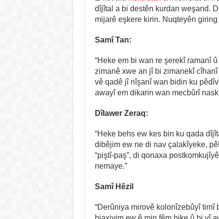
dîjîtal a bi destên kurdan weşand. De
mijarê eşkere kirin. Nuqteyên giring
Samî Tan:
“Heke em bi wan re şerekî ramanî û b
zimanê xwe an jî bi zimanekî cîhanî 
vê qadê jî nîşanî wan bidin ku pêdîv
awayî em dikarin wan mecbûrî naskir
Dîlawer Zeraq:
“Heke behs ew kes bin ku qada dîjîtal
dibêjim ew ne di nav çalakîyeke, p
“piştî-paş”, di qonaxa postkomkujîyê 
nemaye.”
Samî Hêzil
“Derûniya mirovê kolonîzebûyî timî 
biaxivim ew ê min fêm bike û bi vî a