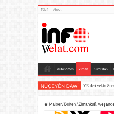
Têkilî
About
Autonomos
Ziman
Kurdistan
NÛÇEYÊN DAWÎ
YE derî vekir: Ser
Sînorê di navbera Î
Malper
/
Bulten
/
Zimankujî, weşanger