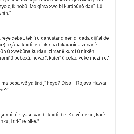
yolojîk hebû. Me qîma xwe bi kurdbûnê danî. Lê
nin.”
eyê xebat, têkilî û danûstandinên di qada dijîtal de
kî be) li şûna kurdî tercîhkirina bikaranîna zimanê
 hebûn û xwebûna kurdan, zimanê kurdî û nirxên
ramî û bêbextî, neyartî, kujerî û celadiyeke mezin e.”
ma beşa wê ya tirkî jî heye? Dîsa li Rojava Hawar
eye?”
şenbîr û siyasetvan bi
kurdî
be. Ku vê nekin, karê
u ji tirkî re bike.”