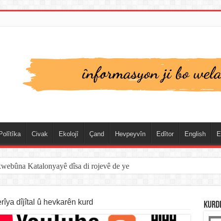
Polîtîka
Civak
Ekolojî
Çand
Hevpeyvîn
Edîtor
English
E
xwebûna Katalonyayê dîsa di rojevê de ye
spanya û Cebelîtariqê de hate rakirin
îya dîjîtal û hevkarên kurd
KURD