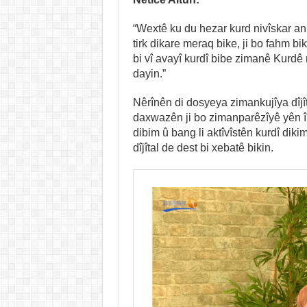
“Wextê ku du hezar kurd nivîskar an j
tirk dikare meraq bike, ji bo fahm 
bi vî avayî kurdî bibe zimanê Kurdê
dayin.”
Nêrînên di dosyeya zimankujîya dîjî
daxwazên ji bo zimanparêzîyê yên înt
dibim û bang li aktîvîstên kurdî diki
dîjîtal de dest bi xebatê bikin.