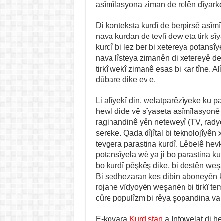
asîmîlasyona ziman de rolên dîyarker
Di konteksta kurdî de berpirsê asîm
nava kurdan de tevlî dewleta tirk sîy
kurdî bi lez ber bi xetereya potansîy
nava lîsteya zimanên di xetereyê de
tirkî wekî zimanê esas bi kar tîne. 
dûbare dike ev e.
Li alîyekî din, welatparêzîyeke ku 
hewl dide vê sîyaseta asîmîlasyonê
ragihandinê yên neteweyî (TV, radyo
sereke. Qada dîjîtal bi teknolojîyên
tevgera parastina kurdî. Lêbelê hev
potansîyela wê ya ji bo parastina kur
bo kurdî pêşkêş dike, bi destên we
Bi sedhezaran kes dibin aboneyên k
rojane vîdyoyên weşanên bi tirkî tem
cûre populîzm bi rêya şopandina van 
E-kovara
Kurdistan
a Infowelat di h