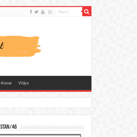
-Kovar
Vîdyo
ISTAN/46