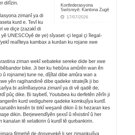
 dilîzin.
Konfederasyona
Swîsreyê: Kantona Zugê
îlasyona zimanî ya di
17/07/2026
aseta kurd e. Tevî ku
el ve diçe (zazakî di
 yê UNESCOyê de ye) sîyaset -çi legal çi îlegal-
Alîyekî realîteya kambax a kurdan ku rojane xwe
parastina ziman wekî xebateke sereke dide ber xwe
 bêbandor bike. Ji ber ku hebûna amûrên wan ên
 û rojname) tune ne, dîjîtal dibe amûra wan a
 xwe yên ragihandinê dibe qadeke stratejîk ji bo
karîya bi asîmîlasyona zimanî ya di vê qadê de,
dî pûç dike. Bi taybetî, Youtubea ku derfetên zêrîn ji
şangerên kurd vediguhere qadeke komkujîya kurdî.
analên kesên bi tirkî weşanê dikin û bi hezaran kes
aşe dikin. Berjewendîyên şexsî û rêxistinî û her
kanalan tê xelatkirin û kurdî tê qurbankirin.
ejmara tîrmehê de dosyeyekê li ser zimankujîya