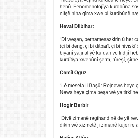
hebû. Fenomenolojîya kurdbûna sos
nifşê niha qîma xwe bi kurdbûnê nay
Heval Dilbihar:
“Di weşan, bernamesazkirin û her cur
(çi bi deng, çi bi dîtbarî, çi bi nivîs
biyanî ya ji aliyê kurdan ve li dijî
kurdîtiya xwebûnî şerm, rûreşî, şîrhe
Cemîl Oguz
“Lê mesela li Başûr Rojnews heye çi
News heye çima beşa wê ya tirkî h
Hogir Berbir
“Divê zimanê ragihandinê de yê rew
dikin wê xizmetê ji zimanê kujer re ank
Netîce Altûn: