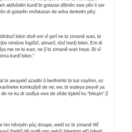
h aktîvîstên kurdî bi gotaran dîtinên xwe yên li ser
 ên di gotarên nivîskaran de wiha derketin pêş:
îrdozî bikin divê em vî şerî ne bi zimanê wan, bi
(bo nimûne îngilîzî, almanî, rûsî hwd) bikin. Em di
îya me ne bi wan, ne jî bi zimanê wan heye. Bi vî
ina kurdî bikin.”
 bi awayekî azadtir û berfirehtir bi kar nayînin, ez
êkanîneke komkujîyê de ne; ew, bi wateya peyvê ya
de ne ku di rastîya xwe de zêde tiştekî ku “bikujin” jî
bi hin hêviyên pûç dixape, wekî ez bi zimanê WÎ
wayî (belkî) dê mafê min qebûl bike/min efû bike/ji