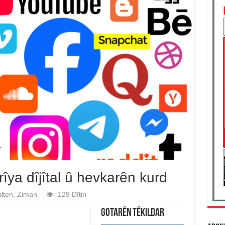
îya dîjîtal û hevkarên kurd
lten
,
Ziman
129 Dîtin
Gotarên Têkildar