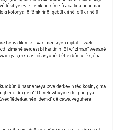
ê têkiliyê ev e, femkirin nîn e û axaftina bi heman
ekî kolonyal ê fêmkirinê, qebûlkirinê, efûkirinê û
ê behs dikin lê li van mecrayên dijîtal jî, wekî
wd. zimanê serdest bi kar tînin. Bi wî zimanî weşanê
dewamiya çerxa asîmîlasyonê, bêhêzbûn û têkçûna
li kurdbûn û nasnameya xwe derkevin têdikoşin, çima
ijber didin gelo? Di netewbûyinê de girîngiya
n? Xwedîlêderketinên ‘demkî’ dê çawa veguhere
rîya niha ew hişê kurdbûnê ya ez qal dikim piçek