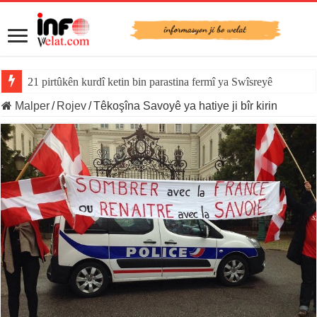
21 pirtûkên kurdî ketin bin parastina fermî ya Swîsreyê
YE derî vekir: Serxwebûna Katalonyayê dîsa di rojevê de ye
Malper
/
Rojev
/
Têkoşîna Savoyê ya hatiye ji bîr kirin