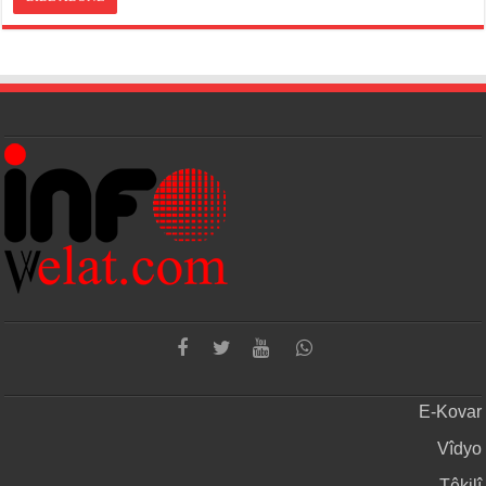
E-Kovar
Vîdyo
Têkilî