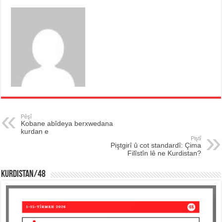
Pêşî
Kobane abîdeya berxwedana
kurdan e
Piştî
Piştgirî û cot standardî: Çima
Filîstîn lê ne Kurdistan?
KURDISTAN/48