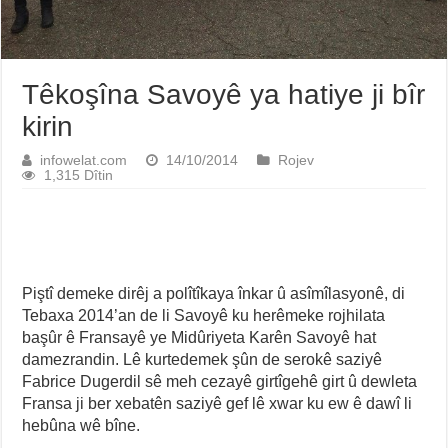
Têkoşîna Savoyê ya hatiye ji bîr
kirin
infowelat.com
14/10/2014
Rojev
1,315 Dîtin
Piştî demeke dirêj a polîtîkaya înkar û asîmîlasyonê, di
Tebaxa 2014’an de li Savoyê ku herêmeke rojhilata
başûr ê Fransayê ye Midûriyeta Karên Savoyê hat
damezrandin. Lê kurtedemek şûn de serokê saziyê
Fabrice Dugerdil sê meh cezayê girtîgehê girt û dewleta
Fransa ji ber xebatên saziyê gef lê xwar ku ew ê dawî li
hebûna wê bîne.