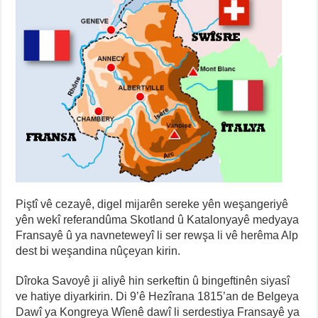
Piştî vê cezayê, digel mijarên sereke yên weşangeriyê
yên wekî referandûma Skotland û Katalonyayê medyaya
Fransayê û ya navneteweyî li ser rewşa li vê herêma Alp
dest bi weşandina nûçeyan kirin.
Dîroka Savoyê ji aliyê hin serkeftin û bingeftinên siyasî
ve hatiye diyarkirin. Di 9’ê Hezîrana 1815’an de Belgeya
Dawî ya Kongreya Wîenê dawî li serdestiya Fransayê ya