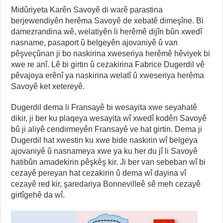
Midûriyeta Karên Savoyê di warê parastina
berjewendiyên herêma Savoyê de xebatê dimeşîne. Bi
damezrandina wê, welatiyên li herêmê dijîn bûn xwedî
nasname, pasaport û belgeyên ajovaniyê û van
pêşveçûnan ji bo naskirina xweseriya herêmê hêviyek bi
xwe re anî. Lê bi girtin û cezakirina Fabrice Dugerdil vê
pêvajoya erênî ya naskirina welatî û xweseriya herêma
Savoyê ket xetereyê.
Dugerdil dema li Fransayê bi wesayita xwe seyahatê
dikir, ji ber ku plaqeya wesayita wî xwedî kodên Savoyê
bû ji aliyê cendirmeyên Fransayê ve hat girtin. Dema ji
Dugerdil hat xwestin ku xwe bide naskirin wî belgeya
ajovaniyê û nasnameya xwe ya ku her du jî li Savoyê
hatibûn amadekirin pêşkêş kir. Ji ber van sebeban wî bi
cezayê pereyan hat cezakirin û dema wî dayina vî
cezayê red kir, şaredariya Bonnevilleê sê meh cezayê
girtîgehê da wî.