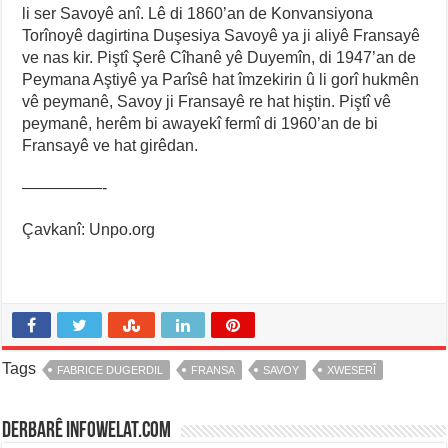
li ser Savoyê anî. Lê di 1860’an de Konvansiyona
Torînoyê dagirtina Duşesiya Savoyê ya ji aliyê Fransayê
ve nas kir. Piştî Şerê Cîhanê yê Duyemîn, di 1947’an de
Peymana Aştiyê ya Parîsê hat îmzekirin û li gorî hukmên
vê peymanê, Savoy ji Fransayê re hat hiştin. Piştî vê
peymanê, herêm bi awayekî fermî di 1960’an de bi
Fransayê ve hat girêdan.
—————-
Çavkanî: Unpo.org
Tags
FABRICE DUGERDIL
FRANSA
SAVOY
XWESERÎ
Derbarê infowelat.com