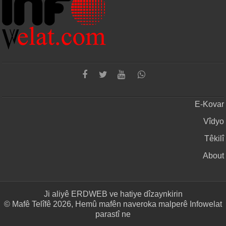
E-Kovar
Vîdyo
Têkilî
About
Ji aliyê
ERDWEB
ve hatiye dîzaynkirin
© Mafê Telîfê 2026, Hemû mafên naveroka malperê Infowelat
parastî ne