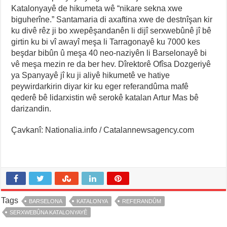
Katalonyayê de hikumeta wê “nikare sekna xwe
biguherîne.” Santamaria di axaftina xwe de destnîşan kir
ku divê rêz ji bo xwepêşandanên li dijî serxwebûnê jî bê
girtin ku bi vî awayî meşa li Tarragonayê ku 7000 kes
beşdar bibûn û meşa 40 neo-naziyên li Barselonayê bi
vê meşa mezin re da ber hev. Dîrektorê Ofîsa Dozgeriyê
ya Spanyayê jî ku ji aliyê hikumetê ve hatiye
peywirdarkirin diyar kir ku eger referandûma mafê
qederê bê lidarxistin wê serokê katalan Artur Mas bê
darizandin.
Çavkanî: Nationalia.info / Catalannewsagency.com
Tags
BARSELONA
KATALONYA
REFERANDÛM
SERXWEBÛNA KATALONYAYÊ