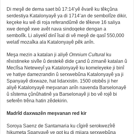
Di meşê de dema saet bû 17:14’yê êvarê ku têkçûna
serdestiya Katalonyayê ya di 1714’an de sembolîze dikir,
keçeke ku wê di roja referandûmê de têkeve 16 saliya
xwe dengê xwe avêt nava sindoqeke dengan a
sembolîk. Li aliyekî dinî îsal di vê meşê de qasî 550,000
welatî mozaîka ala Katalonyayê pêk anîn.
Meşa mezin a katalan ji aliyê
Omnium Cultural
ku
rêxistineke sivîle û destekê dide çand û zimanê katalan û
Meclîsa Neteweyî ya Katalonyayê ku komeleyeke ji binî
ve hatiye damezrandin û serxwebûna Katalonyayê ya ji
Spanyayê dixwaze, hat lidarxistin. 1500 otobês ji her
aliyê Katalonyayê meşvanan anîn navenda Barselonayê
û sîstema çûnûhatinê ya Barselonayê ji bo vê rojê bi
seferên trêna hatin zêdekirin.
Madrîd daxwazên meşvanan red kir
Soroya Saenz de Santamaria ku cîgirê serokwezîrê
hikumeta Spanyayê ye got ku di mijara serxwebûna