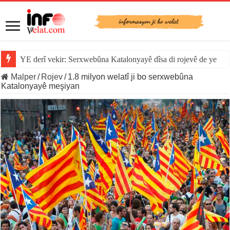
YE derî vekir: Serxwebûna Katalonyayê dîsa di rojevê de ye
Malper
/
Rojev
/
1.8 milyon welatî ji bo serxwebûna
Katalonyayê meşiyan