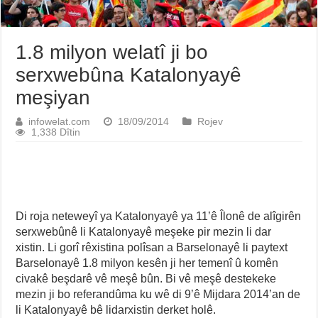
1.8 milyon welatî ji bo
serxwebûna Katalonyayê
meşiyan
infowelat.com
18/09/2014
Rojev
1,338 Dîtin
Di roja neteweyî ya Katalonyayê ya 11’ê Îlonê de alîgirên
serxwebûnê li Katalonyayê meşeke pir mezin li dar
xistin. Li gorî rêxistina polîsan a Barselonayê li paytext
Barselonayê 1.8 milyon kesên ji her temenî û komên
civakê beşdarê vê meşê bûn. Bi vê meşê destekeke
mezin ji bo referandûma ku wê di 9’ê Mijdara 2014’an de
li Katalonyayê bê lidarxistin derket holê.