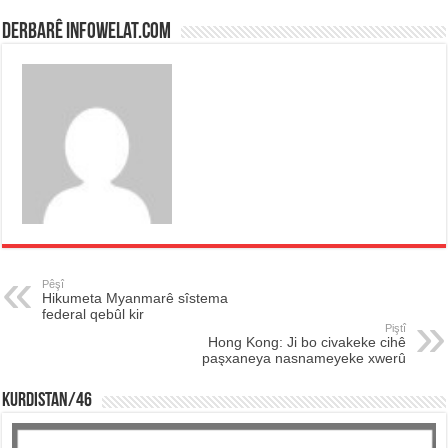
Derbarê infowelat.com
Pêşî
Hikumeta Myanmarê sîstema
federal qebûl kir
Piştî
Hong Kong: Ji bo civakeke cihê
paşxaneya nasnameyeke xwerû
KURDISTAN/46