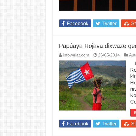
Facebook
Twitter
S
Papûaya Rojava dixwaze qed
infowelat.com
26/05/2014
Au
Pa
Ro
ki
He
re
Ko
Co
B
Facebook
Twitter
S