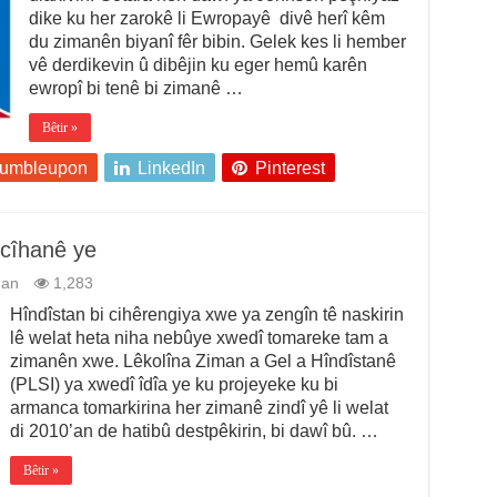
dike ku her zarokê li Ewropayê divê herî kêm
du zimanên biyanî fêr bibin. Gelek kes li hember
vê derdikevin û dibêjin ku eger hemû karên
ewropî bi tenê bi zimanê …
Bêtir »
tumbleupon
LinkedIn
Pinterest
 cîhanê ye
man
1,283
Hîndîstan bi cihêrengiya xwe ya zengîn tê naskirin
lê welat heta niha nebûye xwedî tomareke tam a
zimanên xwe. Lêkolîna Ziman a Gel a Hîndîstanê
(PLSI) ya xwedî îdîa ye ku projeyeke ku bi
armanca tomarkirina her zimanê zindî yê li welat
di 2010’an de hatibû destpêkirin, bi dawî bû. …
Bêtir »