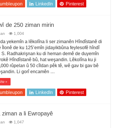
tumbleupon
LinkedIn
Pinterest
wî de 250 ziman mirin
man
1,004
lda yekemîn a lêkolîna li ser zimanên Hîndîstanê di
ê Îlonê de ku 125’emîn jidayikbûna feylesofê hîndî
. S. Radhakrişnan ku di heman demê de duyemîn
rokê Hîndîstanê bû, hat weşandin. Lêkolîna ku ji
,000 rûpelan û 50 cîldan pêk tê, wê gav bi gav bê
şandin. Li gorî encamên …
êtir »
tumbleupon
LinkedIn
Pinterest
ya ziman a li Ewropayê
man
1,047