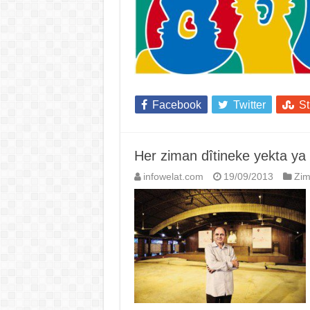
Facebook
Twitter
S
Her ziman dîtineke yekta ya
infowelat.com
19/09/2013
Zi