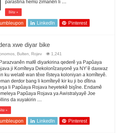
parastina hemû zimanên li …
Bêtir »
tumbleupon
LinkedIn
Pinterest
era xwe diyar bike
tonomos
,
Bulten
,
Rojev
1,241
razvanên mafê diyarkirina qederê ya Papûaya
java ji Komîteya Dekolonîzasyonê ya NY’ê daxwaz
rin ku welatê wan têxe lîsteya koloniyan a komîteyê.
man derdor bang li komîteyê kir ku ji bo dîtina
wşa li Papûaya Rojava heyetekê bişîne. Endamê
meleya Papûaya Rojava ya Awistralyayê Joe
llins da xuyakirin …
êtir »
tumbleupon
LinkedIn
Pinterest