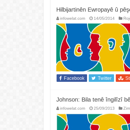
Hilbijartinên Ewropayê û pêş
infowelat.com
14/05/2014
Roj
Facebook
Twitter
S
Johnson: Bila tenê îngilîzî b
infowelat.com
25/09/2013
Zi