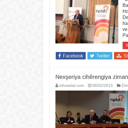
Ba
Ho
De
ha
ve
Pa
B
Facebook
Twitter
S
Nexşeriya cihêrengiya zima
infowelat.com
08/02/2015
Zi