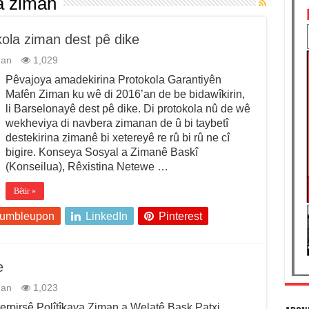
a ziman
ola ziman dest pê dike
man
1,029
Pêvajoya amadekirina Protokola Garantiyên
Mafên Ziman ku wê di 2016’an de be bidawîkirin,
li Barselonayê dest pê dike. Di protokola nû de wê
wekheviya di navbera zimanan de û bi taybetî
destekirina zimanê bi xetereyê re rû bi rû ne cî
bigire. Konseya Sosyal a Zimanê Baskî
(Konseilua), Rêxistina Netewe …
Bêtir »
tumbleupon
LinkedIn
Pinterest
e
man
1,023
rpirsê Polîtîkaya Ziman a Welatê Bask Patxi