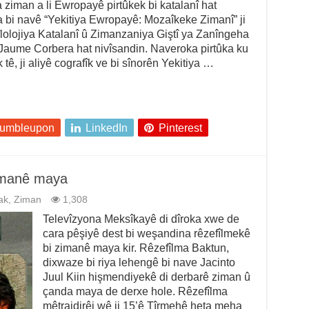
a ziman a li Ewropayê pirtûkek bi katalanî hat
 bi navê “Yekitiya Ewropayê: Mozaîkeke Zimanî” ji
îlolojiya Katalanî û Zimanzaniya Giştî ya Zanîngeha
Jaume Corbera hat nivîsandin. Naveroka pirtûka ku
 tê, ji aliyê cografîk ve bi sînorên Yekitiya …
tumbleupon
LinkedIn
Pinterest
zimanê maya
ak
,
Ziman
1,308
Televîzyona Meksîkayê di dîroka xwe de
cara pêşiyê dest bi weşandina rêzefîlmekê
bi zimanê maya kir. Rêzefîlma Baktun,
dixwaze bi riya lehengê bi nave Jacinto
Juul Kiin hişmendiyekê di derbarê ziman û
çanda maya de derxe hole. Rêzefîlma
mêtrajdirêj wê ji 15’ê Tîrmehê heta meha