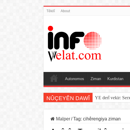
Têkilî
About
Autonomos
Ziman
Kurdistan
NÛÇEYÊN DAWÎ
YE derî vekir: Ser
Sînorê di navbera Î
Malper
/
Tag:
cihêrengiya ziman