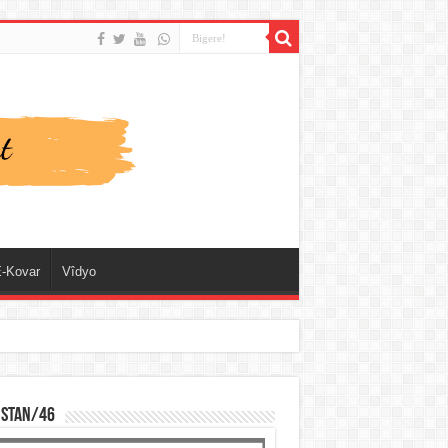
-Kovar
Vîdyo
ISTAN/46