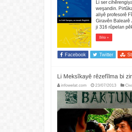
Li ser cihêrengiy
weşandin. Pirtûka
aliyê profesorê F
Giravên Balearê 
ji 316 rûpelan pêk
Bêtir »
Facebook
Twitter
S
Li Meksîkayê rêzefîlma bi 
infowelat.com
23/07/2013
Civ