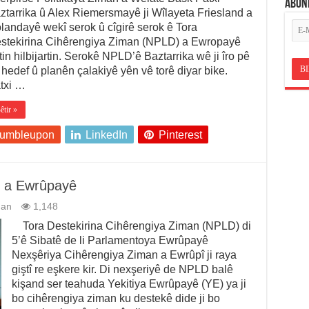
ABON
ztarrika û Alex Riemersmayê ji Wîlayeta Friesland a
landayê wekî serok û cîgirê serok ê Tora
stekirina Cihêrengiya Ziman (NPLD) a Ewropayê
tin hilbijartin. Serokê NPLD’ê Baztarrika wê ji îro pê
 hedef û planên çalakiyê yên vê torê diyar bike.
txi …
êtir »
tumbleupon
LinkedIn
Pinterest
n a Ewrûpayê
man
1,148
Tora Destekirina Cihêrengiya Ziman (NPLD) di
5’ê Sibatê de li Parlamentoya Ewrûpayê
Nexşêriya Cihêrengiya Ziman a Ewrûpî ji raya
giştî re eşkere kir. Di nexşeriyê de NPLD balê
kişand ser teahuda Yekitiya Ewrûpayê (YE) ya ji
bo cihêrengiya ziman ku destekê dide ji bo