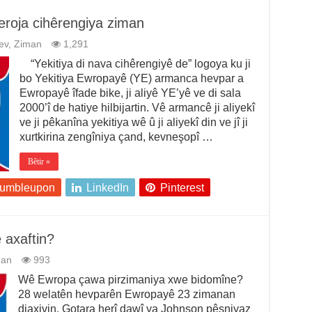
eroja cihêrengiya ziman
ev
,
Ziman
1,291
“Yekitiya di nava cihêrengiyê de” logoya ku ji
bo Yekitiya Ewropayê (YE) armanca hevpar a
Ewropayê îfade bike, ji aliyê YE’yê ve di sala
2000’î de hatiye hilbijartin. Vê armancê ji aliyekî
ve ji pêkanîna yekitiya wê û ji aliyekî din ve jî ji
xurtkirina zengîniya çand, kevneşopî …
Bêtir »
tumbleupon
LinkedIn
Pinterest
ê axaftin?
man
993
Wê Ewropa çawa pirzimaniya xwe bidomîne?
28 welatên hevparên Ewropayê 23 zimanan
diaxivin. Gotara herî dawî ya Johnson pêşniyaz