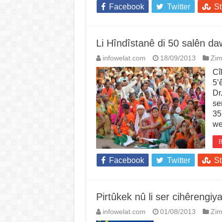
Facebook
Twitter
S
Li Hîndîstanê di 50 salên da
infowelat.com
18/09/2013
Zi
Cî
5’
Dr
se
35
we
B
Facebook
Twitter
S
Pirtûkek nû li ser cihêrengi
infowelat.com
01/08/2013
Zi