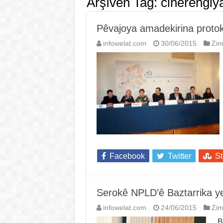
Arşîvên Tag:
cihêrengiy
Pêvajoya amadekirina protok
infowelat.com
30/06/2015
Zi
Facebook
Twitter
S
Serokê NPLD’ê Baztarrika y
infowelat.com
24/06/2015
Zi
Be