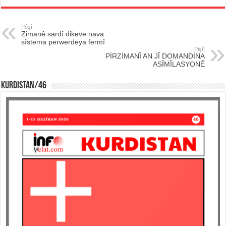
Pêşî
Zimanê sardî dikeve nava
sîstema perwerdeya fermî
Piştî
PİRZİMANÎ AN JÎ DOMANDİNA
ASÎMÎLASYONÊ
KURDISTAN/46