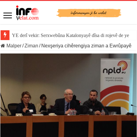
YE derî vekir: Serxwebûna Katalonyayê dîsa di rojevê de ye
Malper
/
Ziman
/
Nexşeriya cihêrengiya ziman a Ewrûpayê