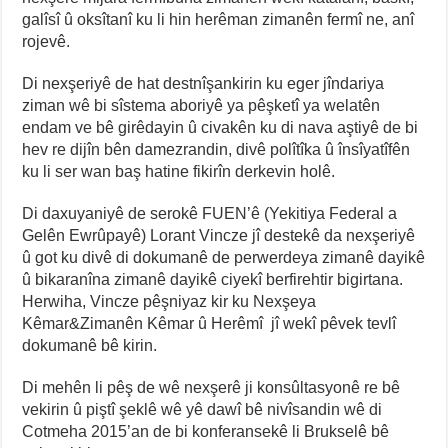
galîsî û oksîtanî ku li hin herêman zimanên fermî ne, anî
rojevê.
Di nexşeriyê de hat destnîşankirin ku eger jîndariya
ziman wê bi sîstema aboriyê ya pêşketî ya welatên
endam ve bê girêdayin û civakên ku di nava aştiyê de bi
hev re dijîn bên damezrandin, divê polîtîka û însîyatîfên
ku li ser wan baş hatine fikirîn derkevin holê.
Di daxuyaniyê de serokê FUEN’ê (Yekitiya Federal a
Gelên Ewrûpayê) Lorant Vincze jî destekê da nexşeriyê
û got ku divê di dokumanê de perwerdeya zimanê dayikê
û bikaranîna zimanê dayikê ciyekî berfirehtir bigirtana.
Herwiha, Vincze pêşniyaz kir ku Nexşeya
Kêmar&Zimanên Kêmar û Herêmî jî wekî pêvek tevlî
dokumanê bê kirin.
Di mehên li pêş de wê nexşerê ji konsûltasyonê re bê
vekirin û piştî şeklê wê yê dawî bê nivîsandin wê di
Cotmeha 2015’an de bi konferansekê li Brukselê bê