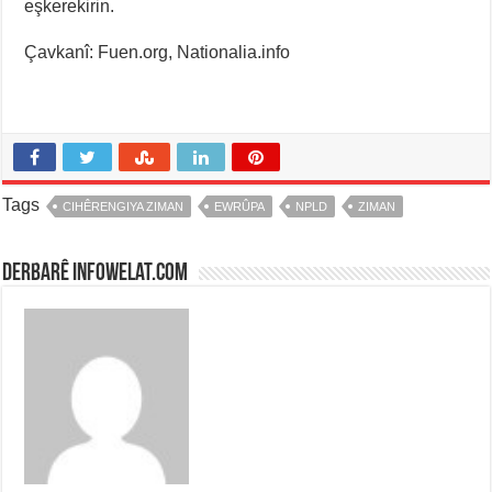
eşkerekirin.
Çavkanî: Fuen.org, Nationalia.info
Tags
CIHÊRENGIYA ZIMAN
EWRÛPA
NPLD
ZIMAN
Derbarê infowelat.com