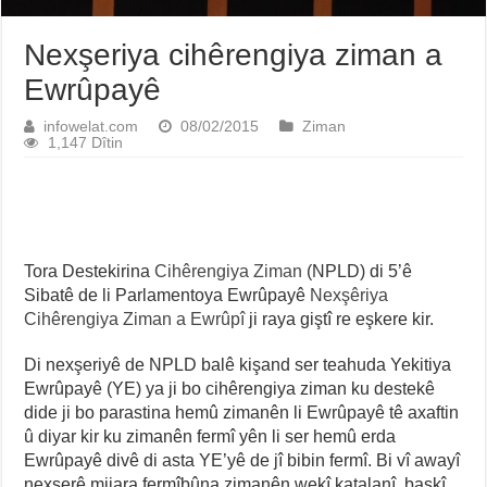
Nexşeriya cihêrengiya ziman a
Ewrûpayê
infowelat.com
08/02/2015
Ziman
1,147 Dîtin
Tora Destekirina
Cihêrengiya Ziman
(NPLD) di 5’ê
Sibatê de li Parlamentoya Ewrûpayê
Nexşêriya
Cihêrengiya Ziman a Ewrûpî
ji raya giştî re eşkere kir.
Di nexşeriyê de NPLD balê kişand ser teahuda Yekitiya
Ewrûpayê (YE) ya ji bo cihêrengiya ziman ku destekê
dide ji bo parastina hemû zimanên li Ewrûpayê tê axaftin
û diyar kir ku zimanên fermî yên li ser hemû erda
Ewrûpayê divê di asta YE’yê de jî bibin fermî. Bi vî awayî
nexşerê mijara fermîbûna zimanên wekî katalanî, baskî,