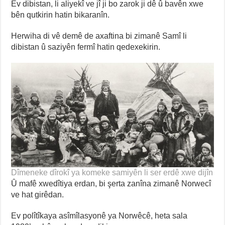
Ev dibistan, li aliyekî ve jî ji bo zarok ji dê û bavên xwe
bên qutkirin hatin bikaranîn.
Herwiha di vê demê de axaftina bi zimanê Samî li
dibistan û saziyên fermî hatin qedexekirin.
Dîmeneke dîrokî ya komeke samiyên li ser erdê xwe dijîn
Û mafê xwedîtiya erdan, bi şerta zanîna zimanê Norwecî
ve hat girêdan.
Ev polîtîkaya asîmîlasyonê ya Norwêcê, heta sala