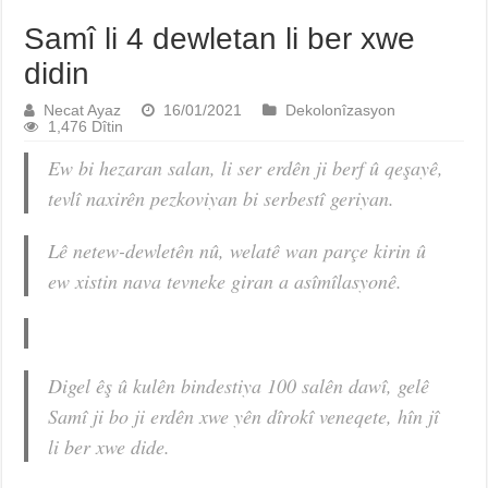
Samî li 4 dewletan li ber xwe
didin
Necat Ayaz
16/01/2021
Dekolonîzasyon
1,476 Dîtin
Ew bi hezaran salan, li ser erdên ji berf û qeşayê,
tevlî naxirên pezkoviyan bi serbestî geriyan.
Lê netew-dewletên nû, welatê wan parçe kirin û
ew xistin nava tevneke giran a asîmîlasyonê.
Digel êş û kulên bindestiya 100 salên dawî, gelê
Samî ji bo ji erdên xwe yên dîrokî veneqete, hîn jî
li ber xwe dide.