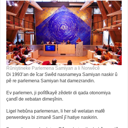
Rûniştineke Parlemena Samiyan a li Norwêcê
Di 1993’an de îcar Swêd nasnameya Samiyan naskir û
pê re parlemena Samiyan hat damezrandin.
Ev parlemen, ji polîtîkayê zêdetir di qada otonomiya
çandî de xebatan dimeşînin.
Ligel hebûna parlemenan, li her sê welatan mafê
perwerdeya bi zimanê Samî jî hatiye naskirin.