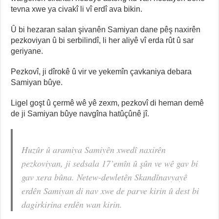
tevna xwe ya civakî li vî erdî ava bikin.
Û bi hezaran salan şivanên Samiyan dane pêş naxirên
pezkoviyan û bi serbilindî, li her aliyê vî erda rût û sar
geriyane.
Pezkovî, ji dîrokê û vir ve yekemîn çavkaniya debara
Samiyan bûye.
Ligel goşt û çermê wê yê zexm, pezkovî di heman demê
de ji Samiyan bûye navgîna hatûçûnê jî.
Huzûr û aramiya Samiyên xwedî naxirên
pezkoviyan, ji sedsala 17’emîn û şûn ve wê gav bi
gav xera bûna. Netew-dewletên Skandînavyayê
erdên Samiyan di nav xwe de parve kirin û dest bi
dagirkirina erdên wan kirin.