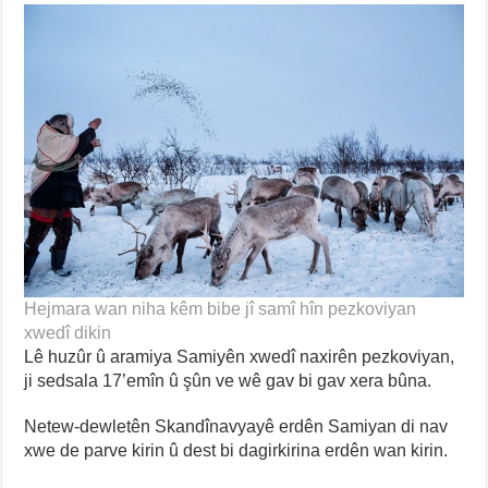
Hejmara wan niha kêm bibe jî samî hîn pezkoviyan
xwedî dikin
Lê huzûr û aramiya Samiyên xwedî naxirên pezkoviyan,
ji sedsala 17’emîn û şûn ve wê gav bi gav xera bûna.
Netew-dewletên Skandînavyayê erdên Samiyan di nav
xwe de parve kirin û dest bi dagirkirina erdên wan kirin.