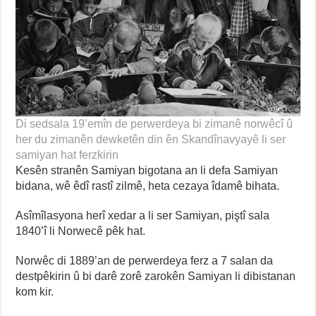
Di sedsala 19’emîn de perwerdeya bi zimanê norwêcî û
her du zimanên dewketên din ên Skandînavyayê li ser
samiyan hat ferzkirin
Kesên stranên Samiyan bigotana an li defa Samiyan
bidana, wê êdî rastî zilmê, heta cezaya îdamê bihata.
Asîmîlasyona herî xedar a li ser Samiyan, piştî sala
1840’î li Norwecê pêk hat.
Norwêc di 1889’an de perwerdeya ferz a 7 salan da
destpêkirin û bi darê zorê zarokên Samiyan li dibistanan
kom kir.