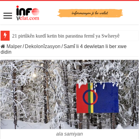
YE derî vekir: Serxwebûna Katalonyayê dîsa di rojevê de ye
Malper
/
Dekolonîzasyon
/
Samî li 4 dewletan li ber xwe
didin
ala samiyan