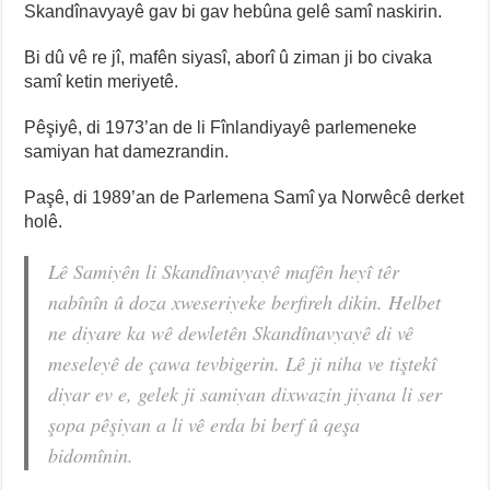
Skandînavyayê gav bi gav hebûna gelê samî naskirin.
Bi dû vê re jî, mafên siyasî, aborî û ziman ji bo civaka
samî ketin meriyetê.
Pêşiyê, di 1973’an de li Fînlandiyayê parlemeneke
samiyan hat damezrandin.
Paşê, di 1989’an de Parlemena Samî ya Norwêcê derket
holê.
Lê Samiyên li Skandînavyayê mafên heyî têr
nabînîn û doza xweseriyeke berfireh dikin. Helbet
ne diyare ka wê dewletên Skandînavyayê di vê
meseleyê de çawa tevbigerin. Lê ji niha ve tiştekî
diyar ev e, gelek ji samiyan dixwazin jiyana li ser
şopa pêşiyan a li vê erda bi berf û qeşa
bidomînin.