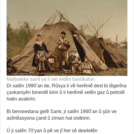
Malbateke samî ya li ser erdên bavûkalan
Di salên 1990’an de, Rûsya li vê herêmê dest bi lêgerîna
çavkaniyên binerdê kirin û li herêmê xetên gaz û petrolê
hatin avakirin.
Bi berxwedana gelê Sami, ji salên 1960’an û şûn ve
asîmîlasyona çand û ziman hat sistkirin.
Û ji salên 70’yan û pê ve jî her sê dewletên