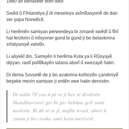
1980’an bênavber dom dikir.
Swêd û Fînlandiya jî di meseleya asîmîlasyonê de dan
ser şopa Norwêcê.
Li herêmên samiyan perwerdeya bi zimanê swêdî û fînî
hat ferzkirin û mîsyoner gund bi gund ji bo belavkirina
xrîstiyaniyê xebitîn.
Li aliyekî din, Samiyên li herêma Kola ya li Rûsyayê
dijiyan, rastî polîtîkayên talana aborî û xwezayê hatin.
Di dema Sovyetê de ji bo avakirina kolhozên çandiniyê
beşeke mezin samiyan ji erdên xwe hatin derxistin.
Di salên 70’yan û pê ve jî her sê dewletên
Skandînavyayê gav bi gav hebûna gelê samî
naskirin. Bi dû vê re jî, mafên siyasî, aborî û
ziman ji bo civaka samî ketin meriyetê.