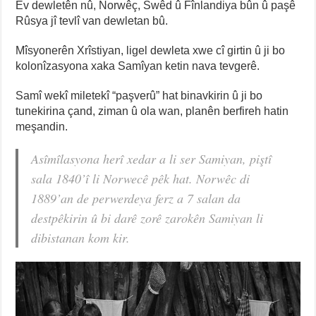
Ev dewletên nû, Norwêç, Swêd û Fînlandiya bûn û paşê
Rûsya jî tevlî van dewletan bû.
Mîsyonerên Xrîstiyan, ligel dewleta xwe cî girtin û ji bo
kolonîzasyona xaka Samîyan ketin nava tevgerê.
Samî wekî miletekî “paşverû” hat binavkirin û ji bo
tunekirina çand, ziman û ola wan, planên berfireh hatin
meşandin.
Asîmîlasyona herî xedar a li ser Samiyan, piştî
sala 1840’î li Norwecê pêk hat. Norwêc di
1889’an de perwerdeya ferz a 7 salan da
destpêkirin û bi darê zorê zarokên Samiyan li
dibistanan kom kir.