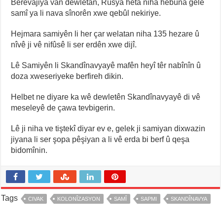
Berevajiya van dewletan, Rûsya heta niha hebûna gelê
samî ya li nava sînorên xwe qebûl nekiriye.
Hejmara samiyên li her çar welatan niha 135 hezare û
nîvê ji vê nifûsê li ser erdên xwe dijî.
Lê Samiyên li Skandînavyayê mafên heyî têr nabînîn û
doza xweseriyeke berfireh dikin.
Helbet ne diyare ka wê dewletên Skandînavyayê di vê
meseleyê de çawa tevbigerin.
Lê ji niha ve tiştekî diyar ev e, gelek ji samiyan dixwazin
jiyana li ser şopa pêşiyan a li vê erda bi berf û qeşa
bidomînin.
Tags
CIVAK
KOLONÎZASYON
SAMÎ
SAPMI
SKANDÎNAVYA