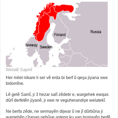
Welatê Sapmî
Her milet nikare li ser vê erda bi berf û qeşa jiyana xwe
bidomîne.
Lê gelê Samî, ji 3 hezar salî zêdetir e, wargehek ewqas
dûrî derfetên jiyanê, ji xwe re veguherandiye welatekî.
Ne berfa zêde, ne sermayên dijwar û ne jî dûrbûna ji
wargehên cîranan nebûye asteng ku van hostayên berfê