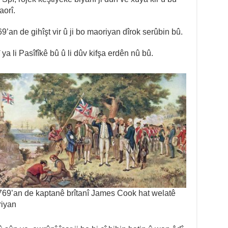
orî.
an de gihîşt vir û ji bo maoriyan dîrok serûbin bû.
a li Pasîfîkê bû û li dûv kifşa erdên nû bû.
769’an de kaptanê brîtanî James Cook hat welatê
iyan