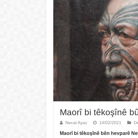
Maorî bi têkoşînê 
Necat Ayaz
14/02/2021
De
Maorî bi têkoşînê bên hevparê N