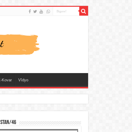
-Kovar
Vîdyo
ISTAN/46