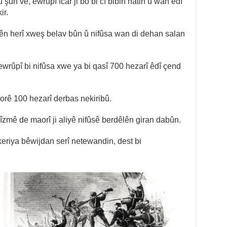
 şûn ve, ewrûpî îcar ji bo bi cî bibin hatin û wan êdî
ir.
vên herî xweş belav bûn û nifûsa wan di dehan salan
wrûpî bi nifûsa xwe ya bi qasî 700 hezarî êdî çend
orê 100 hezarî derbas nekiribû.
îzmê de maorî ji aliyê nifûsê berdêlên giran dabûn.
eriya bêwijdan serî netewandin, dest bi