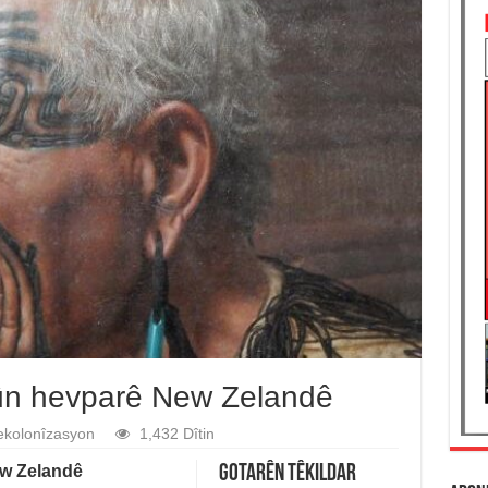
bûn hevparê New Zelandê
kolonîzasyon
1,432 Dîtin
ew Zelandê
Gotarên Têkildar