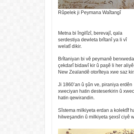
Rûpelek ji Peymana Waîtangî
Metna bi îngilîzî, berevajî, qala
serdestiya dewleta brîtanî ya li vî
welatî dikir.
Brîtaniyan bi vê peymanê berxwed
çekdarî bidawî kir û paşê li her aliyê
New Zealandê otorîteya xwe saz kir
Ji 1860’an û şûn ve, piraniya erdên
xweciyan hatin desteserkirin û xwec
hatin qewirandin.
Sîstema milkiyeta erdan a kolektîf h
hilweşandin û milkiyeta şexsî ciyê wê