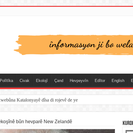
Polîtîka
Civak
Ekolojî
Çand
Hevpeyvîn
Edîtor
English
E
spanya û Cebelîtariqê de hate rakirin
têkoşînê bûn hevparê New Zelandê
KURD