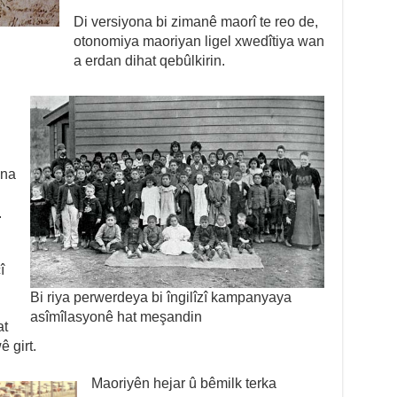
Di versiyona bi zimanê maorî te reo de,
otonomiya maoriyan ligel xwedîtiya wan
a erdan dihat qebûlkirin.
ana
.
î
Bi riya perwerdeya bi îngilîzî kampanyaya
asîmîlasyonê hat meşandin
at
 girt.
Maoriyên hejar û bêmilk terka