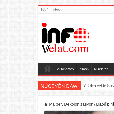
Têkilî
About
Autonomos
Ziman
Kurdistan
NÛÇEYÊN DAWÎ
Sînorê di navbera Î
Malper
/
Dekolonîzasyon
/
Maorî bi 