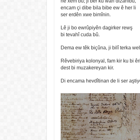
ne xem bû; ji ber ku wan dizanîbû,
encam çi dibe bila bibe ew ê her li
ser erdên xwe bimînin.
Lê ji bo ewrûpiyên dagirker rewş
bi tevahî cuda bû.
Dema ew têk biçûna, ji bilî terka w
Rêvebiriya kolonyal, fam kir ku bi ê
dest bi muzakereyan kir.
Di encama hevdîtinan de li ser aşti