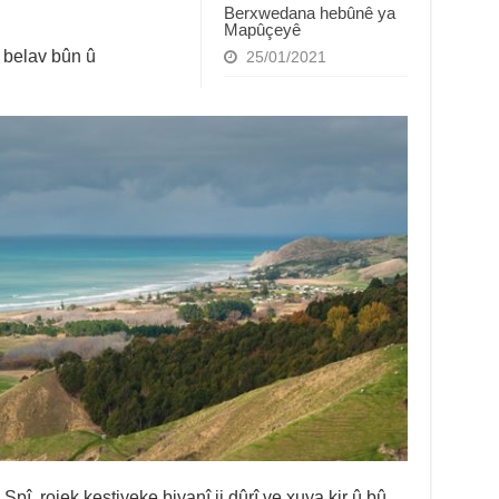
Berxwedana hebûnê ya
Mapûçeyê
t belav bûn û
25/01/2021
Spî, rojek keştiyeke biyanî ji dûrî ve xuya kir û bû