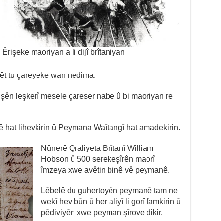
Êrişeke maoriyan a li dijî brîtaniyan
elêt tu çareyeke wan nedima.
rişên leşkerî mesele çareser nabe û bi maoriyan re
yê hat lihevkirin û Peymana Waîtangî hat amadekirin.
Nûnerê Qraliyeta Brîtanî William
Hobson û 500 serekeşîrên maorî
îmzeya xwe avêtin binê vê peymanê.
Lêbelê du guhertoyên peymanê tam ne
wekî hev bûn û her aliyî li gorî famkirin û
pêdiviyên xwe peyman şîrove dikir.