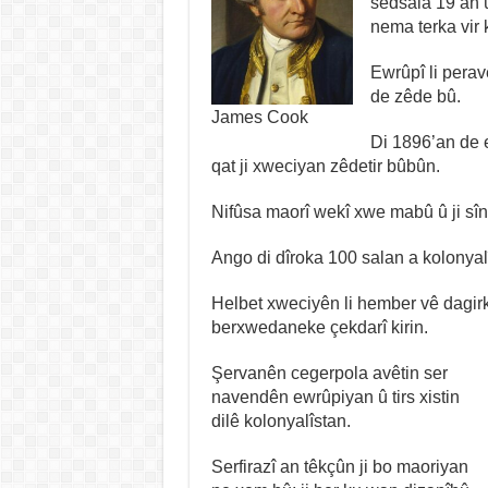
sedsala 19’an û
nema terka vir k
Ewrûpî li pera
de zêde bû.
James Cook
Di 1896’an de e
qat ji xweciyan zêdetir bûbûn.
Nifûsa maorî wekî xwe mabû û ji sîn
Ango di dîroka 100 salan a kolonyal
Helbet xweciyên li hember vê dagirk
berxwedaneke çekdarî kirin.
Şervanên cegerpola avêtin ser
navendên ewrûpiyan û tirs xistin
dilê kolonyalîstan.
Serfirazî an têkçûn ji bo maoriyan