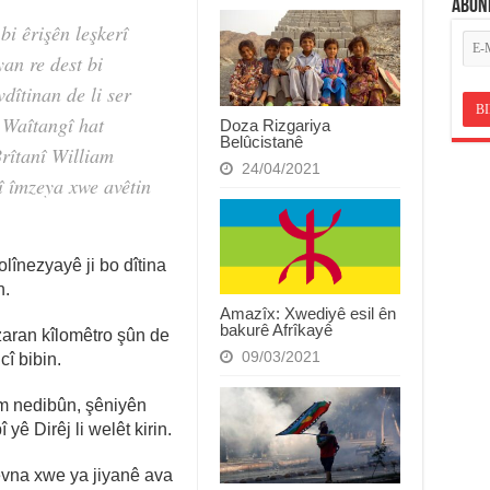
ABON
bi êrişên leşkerî
an re dest bi
îtinan de li ser
 Waîtangî hat
Doza Rizgariya
Belûcistanê
rîtanî William
24/04/2021
 îmzeya xwe avêtin
olînezyayê ji bo dîtina
n.
Amazîx: Xwediyê esil ên
bakurê Afrîkayê
aran kîlomêtro şûn de
09/03/2021
cî bibin.
êm nedibûn, şêniyên
ê Dirêj li welêt kirin.
tevna xwe ya jiyanê ava