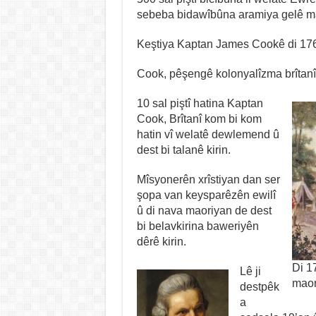
sebeba bidawîbûna aramiya gelê ma
Keştiya Kaptan James Cookê di 1769’
Cook, pêşengê kolonyalîzma brîtanî y
10 sal piştî hatina Kaptan
Cook, Brîtanî kom bi kom
hatin vî welatê dewlemend û
dest bi talanê kirin.
Mîsyonerên xrîstiyan dan ser
şopa van keysparêzên ewilî
û di nava maoriyan de dest
bi belavkirina baweriyên
dêrê kirin.
Di 1
Lê ji
maor
destpêk
a