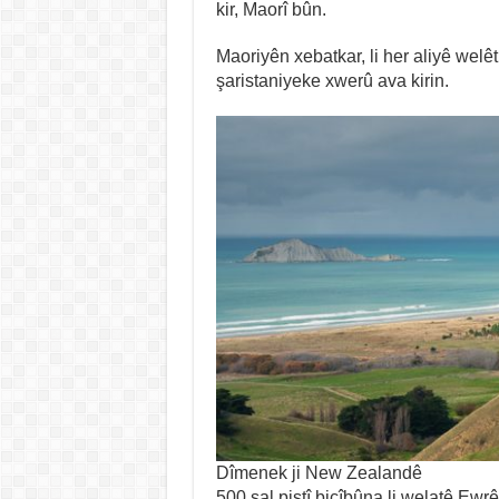
kir, Maorî bûn.
Maoriyên xebatkar, li her aliyê welê
şaristaniyeke xwerû ava kirin.
Dîmenek ji New Zealandê
500 sal piştî bicîbûna li welatê Ewrê 