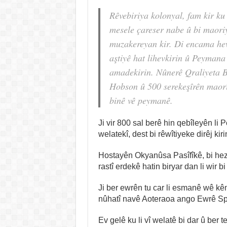
Rêvebiriya kolonyal, fam kir ku 
mesele çareser nabe û bi maoriy
muzakereyan kir. Di encama hevd
aştiyê hat lihevkirin û Peymana
amadekirin. Nûnerê Qraliyeta B
Hobson û 500 serekeşîrên maorî
binê vê peymanê.
Ji vir 800 sal berê hin qebîleyên li P
welatekî, dest bi rêwîtiyeke dirêj kiri
Hostayên Okyanûsa Pasîfîkê, bi hez
rastî erdekê hatin biryar dan li wir bi 
Ji ber ewrên tu car li esmanê wê k
nûhatî navê Aoteraoa ango Ewrê Spî y
Ev gelê ku li vî welatê bi dar û ber 