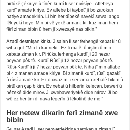
pirtûkê çêkiriye û tînên kurdî li ser nivîsîye. Alfebeya
kurdî amade kiriye. Ev alfebe bi taybetî ji bo zarokan
hatiye amadekirin. Li bin her dîpekê navekî sewal ango
fêkiyekî heye. Min bi vê yekê armanc kir kuz iman hem
fêrî ziman bibin û hem jî xwezayê nas bikin.”
Azadî destnîşan kir ku 3 salan li ser ferhengê xebat kir û
wiha got: “Min tu kar nekir. Ez li malê rûniştim û min
xebata ziman kir. Pirtûka ferhenga kurdî ji 20 hezar
peyvan pêk tê. Kurdî-Rûsî ji 12 hezar peyvan pêk tê.
Rûsî-Kurdî jî ji 7 hezar peyvan pêk tê. Niha jî min alfabe
bi 4 zimanan amade kiriye. Bi zimanê kurdî, rûsî, qazakî
û rûsî amade kir. Ez dixwazim li ser ziman xebatê bikim û
pirtûkan çap bikim. Ev xebat û hilberîn kelecan, bawerî û
hêzekê dide mirov. Ji xwebaweriyekê dide mirov. Ji bo
wê ez her tim di nava lêgerîn û lêkolînê de me.”
Her netew dikarin ferî zimanê xwe
bibin
Gulnar Azadî li ser perwerdekirina zarokan a ziman jî