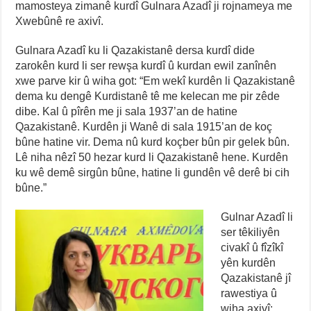
mamosteya zimanê kurdî Gulnara Azadî ji rojnameya me
Xwebûnê re axivî.
Gulnara Azadî ku li Qazakistanê dersa kurdî dide
zarokên kurd li ser rewşa kurdî û kurdan ewil zanînên
xwe parve kir û wiha got: “Em wekî kurdên li Qazakistanê
dema ku dengê Kurdistanê tê me kelecan me pir zêde
dibe. Kal û pîrên me ji sala 1937’an de hatine
Qazakistanê. Kurdên ji Wanê di sala 1915’an de koç
bûne hatine vir. Dema nû kurd koçber bûn pir gelek bûn.
Lê niha nêzî 50 hezar kurd li Qazakistanê hene. Kurdên
ku wê demê sirgûn bûne, hatine li gundên vê derê bi cih
bûne.”
Gulnar Azadî li
ser têkiliyên
civakî û fîzîkî
yên kurdên
Qazakistanê jî
rawestiya û
wiha axivî: