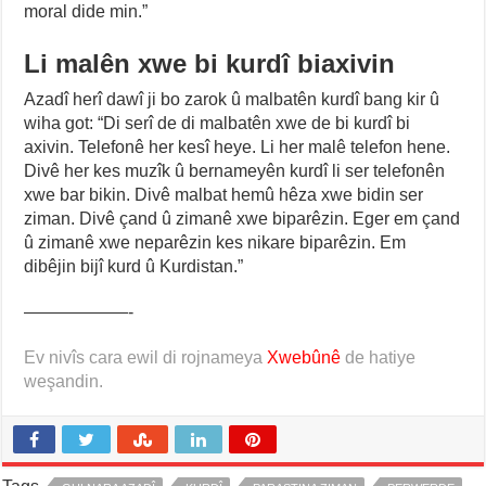
moral dide min.”
Li malên xwe bi kurdî biaxivin
Azadî herî dawî ji bo zarok û malbatên kurdî bang kir û
wiha got: “Di serî de di malbatên xwe de bi kurdî bi
axivin. Telefonê her kesî heye. Li her malê telefon hene.
Divê her kes muzîk û bernameyên kurdî li ser telefonên
xwe bar bikin. Divê malbat hemû hêza xwe bidin ser
ziman. Divê çand û zimanê xwe biparêzin. Eger em çand
û zimanê xwe neparêzin kes nikare biparêzin. Em
dibêjin bijî kurd û Kurdistan.”
——————-
Ev nivîs cara ewil di rojnameya
Xwebûnê
de hatiye
weşandin.