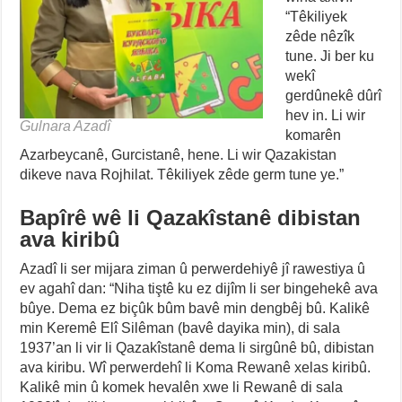
“Têkiliyek
zêde nêzîk
tune. Ji ber ku
wekî
gerdûnekê dûrî
hev in. Li wir
Gulnara Azadî
komarên
Azarbeycanê, Gurcistanê, hene. Li wir Qazakistan
dikeve nava Rojhilat. Têkiliyek zêde germ tune ye.”
Bapîrê wê li Qazakîstanê dibistan
ava kiribû
Azadî li ser mijara ziman û perwerdehiyê jî rawestiya û
ev agahî dan: “Niha tiştê ku ez dijîm li ser bingehekê ava
bûye. Dema ez biçûk bûm bavê min dengbêj bû. Kalikê
min Keremê Elî Silêman (bavê dayika min), di sala
1937’an li vir li Qazakîstanê dema li sirgûnê bû, dibistan
ava kiribu. Wî perwerdehî li Koma Rewanê xelas kiribû.
Kalikê min û komek hevalên xwe li Rewanê di sala