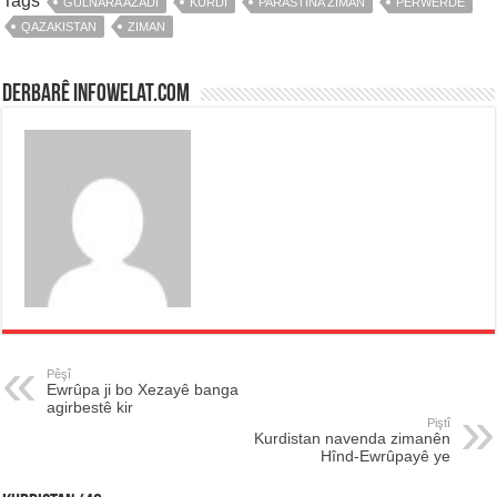
Tags
GULNARA AZADÎ
KURDÎ
PARASTINA ZIMAN
PERWERDE
QAZAKISTAN
ZIMAN
Derbarê infowelat.com
Pêşî
Ewrûpa ji bo Xezayê banga
agirbestê kir
Piştî
Kurdistan navenda zimanên
Hînd-Ewrûpayê ye