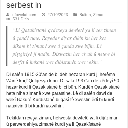
serbest in
infowelat.com
27/10/2023
Bulten
,
Ziman
531 Dîtin
“Li Qazakistanê qedexeya dewletê ya li ser ziman
û çandê tune. Rayedar diyar dikin ku her kes
dikare bi zimanê xwe û çanda xwe bijîn. Lê
piştgiriyê jî nadin. Dixwazin her civak û netew bi
derfet û îmkanê xwe dibistanên xwe vekin.”
Di salên 1915-20’an de bi deh hezaran kurd ji herêma
Wanê koçî Qefqesya kirin. Di sala 1937’an de zêdeyî 50
hezar kurd li Qazakistanê bi ci bûn. Kurdên Qazakistanê
heta niha zimanê xwe parastine. Lê di salên dawî de
wekî Bakurê Kurdistanê bi qasî tê xwestin êdî bi kurdî
naaxivin û bi kurdî naxwînin.
Têkildarî rewşa ziman, helwesta dewletê ya li dijî ziman
û perwerdehiya zimanê kurdî ya li Qazakîstanê