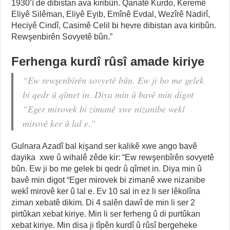
1930’î de dibistan ava kiribûn. Qanatê Kurdo, Keremê
Eliyê Silêman, Eliyê Eyib, Emînê Evdal, Wezîrê Nadirî,
Heciyê Cindî, Casimê Celil bi hevre dibistan ava kiribûn.
Rewşenbirên Sovyetê bûn.”
Ferhenga kurdî rûsî amade kiriye
“Ew rewşenbîrên sovyetê bûn. Ew ji bo me gelek
bi qedr û qîmet in. Diya min û bavê min digot
“Eger mirovek bi zimanê xwe nizanibe wekî
mirovê ker û lal e.”
Gulnara Azadî bal kişand ser kalikê xwe ango bavê
dayika xwe û wihalê zêde kir: “Ew rewşenbîrên sovyetê
bûn. Ew ji bo me gelek bi qedr û qîmet in. Diya min û
bavê min digot “Eger mirovek bi zimanê xwe nizanibe
wekî mirovê ker û lal e. Ev 10 sal in ez li ser lêkolîna
ziman xebatê dikim. Di 4 salên dawî de min li ser 2
pirtûkan xebat kiriye. Min li ser ferheng û di purtûkan
xebat kiriye. Min disa ji tîpên kurdî û rûsî bergeheke