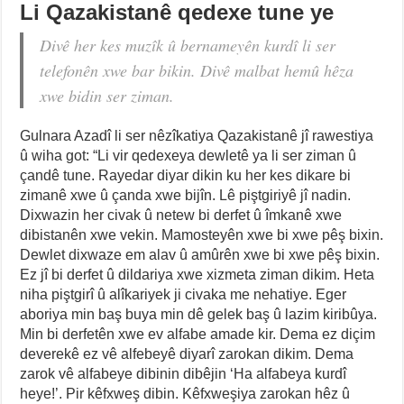
Li Qazakistanê qedexe tune ye
Divê her kes muzîk û bernameyên kurdî li ser
telefonên xwe bar bikin. Divê malbat hemû hêza
xwe bidin ser ziman.
Gulnara Azadî li ser nêzîkatiya Qazakistanê jî rawestiya
û wiha got: “Li vir qedexeya dewletê ya li ser ziman û
çandê tune. Rayedar diyar dikin ku her kes dikare bi
zimanê xwe û çanda xwe bijîn. Lê piştgiriyê jî nadin.
Dixwazin her civak û netew bi derfet û îmkanê xwe
dibistanên xwe vekin. Mamosteyên xwe bi xwe pêş bixin.
Dewlet dixwaze em alav û amûrên xwe bi xwe pêş bixin.
Ez jî bi derfet û dildariya xwe xizmeta ziman dikim. Heta
niha piştgirî û alîkariyek ji civaka me nehatiye. Eger
aboriya min baş buya min dê gelek baş û lazim kiribûya.
Min bi derfetên xwe ev alfabe amade kir. Dema ez diçim
deverekê ez vê alfebeyê diyarî zarokan dikim. Dema
zarok vê alfabeye dibinin dibêjin ‘Ha alfabeya kurdî
heye!’. Pir kêfxweş dibin. Kêfxweşiya zarokan hêz û