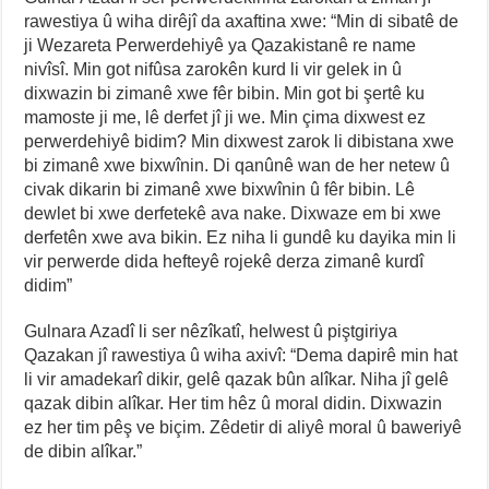
rawestiya û wiha dirêjî da axaftina xwe: “Min di sibatê de
ji Wezareta Perwerdehiyê ya Qazakistanê re name
nivîsî. Min got nifûsa zarokên kurd li vir gelek in û
dixwazin bi zimanê xwe fêr bibin. Min got bi şertê ku
mamoste ji me, lê derfet jî ji we. Min çima dixwest ez
perwerdehiyê bidim? Min dixwest zarok li dibistana xwe
bi zimanê xwe bixwînin. Di qanûnê wan de her netew û
civak dikarin bi zimanê xwe bixwînin û fêr bibin. Lê
dewlet bi xwe derfetekê ava nake. Dixwaze em bi xwe
derfetên xwe ava bikin. Ez niha li gundê ku dayika min li
vir perwerde dida hefteyê rojekê derza zimanê kurdî
didim”
Gulnara Azadî li ser nêzîkatî, helwest û piştgiriya
Qazakan jî rawestiya û wiha axivî: “Dema dapirê min hat
li vir amadekarî dikir, gelê qazak bûn alîkar. Niha jî gelê
qazak dibin alîkar. Her tim hêz û moral didin. Dixwazin
ez her tim pêş ve biçim. Zêdetir di aliyê moral û baweriyê
de dibin alîkar.”