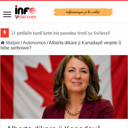
21 pirtûkên kurdî ketin bin parastina fermî ya Swîsreyê
Malper
/
Autonomos
/
Alberta dikare ji Kanadayê veqete û
bibe serbixwe?