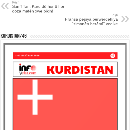
Pêşî
Samî Tan: Kurd dê her û her
doza mafên xwe bikin!
Piştî
Fransa pêşîya perwerdehîya
“zimanên herêmî” vedike
KURDISTAN/46