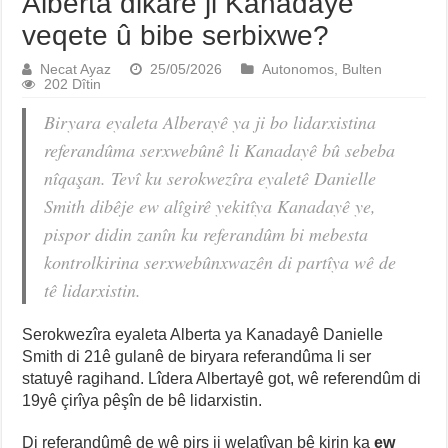
Alberta dikare ji Kanadayê
veqete û bibe serbixwe?
Necat Ayaz
25/05/2026
Autonomos
,
Bulten
202 Dîtin
Biryara eyaleta Alberayê ya ji bo lidarxistina
referandûma serxwebûnê li Kanadayê bû sebeba
nîqaşan. Tevî ku serokwezîra eyaletê Danielle
Smith dibêje ew alîgirê yekitîya Kanadayê ye,
pispor didin zanîn ku referandûm bi mebesta
kontrolkirina serxwebûnxwazên di partîya wê de
tê lidarxistin.
Serokwezîra eyaleta Alberta ya Kanadayê Danielle
Smith di 21ê gulanê de biryara referandûma li ser
statuyê ragihand. Lîdera Albertayê got, wê referendûm di
19yê çirîya pêşîn de bê lidarxistin.
Di referandûmê de wê pirs ji welatîyan bê kirin ka
ew