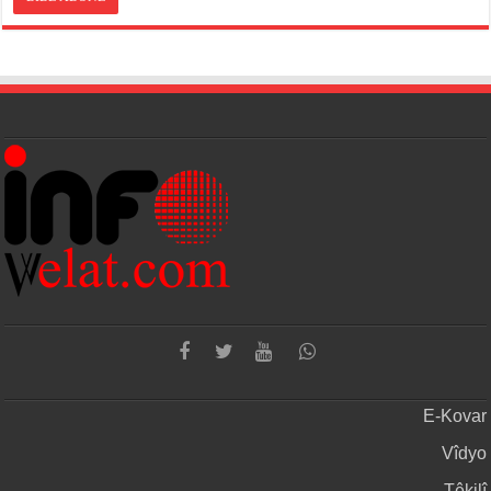
E-Kovar
Vîdyo
Têkilî