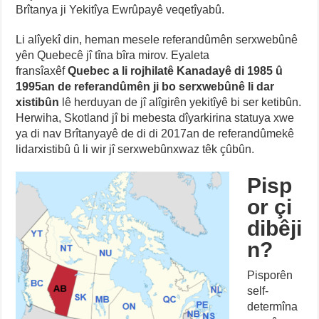
Brîtanya ji Yekitîya Ewrûpayê veqetîyabû.
Li alîyekî din, heman mesele referandûmên serxwebûnê
yên Quebecê jî tîna bîra mirov. Eyaleta
fransîaxêf
Quebec a li rojhilatê Kanadayê di 1985 û
1995an de referandûmên ji bo serxwebûnê li dar
xistibûn
lê herduyan de jî alîgirên yekitîyê bi ser ketibûn.
Herwiha, Skotland jî bi mebesta dîyarkirina statuya xwe
ya di nav Brîtanyayê de di di 2017an de referandûmekê
lidarxistibû û li wir jî serxwebûnxwaz têk çûbûn.
Pisp
or çi
dibêji
n?
Pisporên
self-
determîna