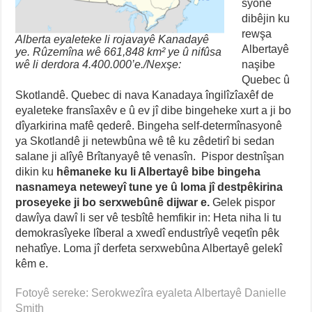
syonê
dibêjin ku
rewşa
Alberta eyaleteke li rojavayê Kanadayê
Albertayê
ye. Rûzemîna wê 661,848 km² ye û nifûsa
wê li derdora 4.400.000’e./Nexşe:
naşibe
Quebec û
Skotlandê. Quebec di nava Kanadaya îngilîzîaxêf de
eyaleteke fransîaxêv e û ev jî dibe bingeheke xurt a ji bo
dîyarkirina mafê qederê. Bingeha self-determînasyonê
ya Skotlandê ji netewbûna wê tê ku zêdetirî bi sedan
salane ji alîyê Brîtanyayê tê venasîn. Pispor destnîşan
dikin ku
hêmaneke ku li Albertayê bibe bingeha
nasnameya neteweyî tune ye û loma jî destpêkirina
proseyeke ji bo serxwebûnê dijwar e.
Gelek pispor
dawîya dawî li ser vê tesbîtê hemfikir in: Heta niha li tu
demokrasîyeke lîberal a xwedî endustrîyê veqetîn pêk
nehatîye. Loma jî derfeta serxwebûna Albertayê gelekî
kêm e.
Fotoyê sereke: Serokwezîra eyaleta Albertayê Danielle
Smith