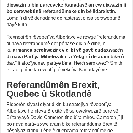
dixwazin bibin parçeyeke Kanadayê an ew dixwazin ji
bo serxwebûnê referandûmeke din bê lidarxistin
.
Loma jî di vê dengdanê de rasterast pirsa serxwebûnê
nayê kirin.
Rexnegirên rêveberîya Albertayê vê rewşê “referandûma
di nava referandûmê de” pênase dikin ê dibêjin
ku
armanca serokwezîr ev e, bi vê gavê cudaxwazên
di nava Partîya Mihefezakar a Yekgirtî de aram bike
û
dawî li alozîya nav partîyê bîne. Herçî serokwezîr Smith
e, radigihîne ku ew alîgirê yekitîya Kanadayê ye.
Referandûmên Brexit,
Quebec û Skotlandê
Pisporên sîyasî dîyar dikin ku stratejîya rêveberîya
Albertayê hemleya Brexitê yê serowekwezîrê berê yê
Brîtanyayê David Cameron tîne bîra mirov. Cameron jî ji
bo nava partîya xwe aram bike referanddûma Brexitê
pêşnîyaz kiribû. Lêbelê di encama referandûmê de