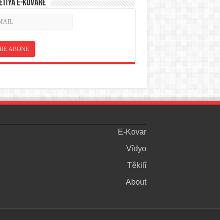
ETÎYA E-KOVARÊ
E-Kovar
Vîdyo
Têkilî
About