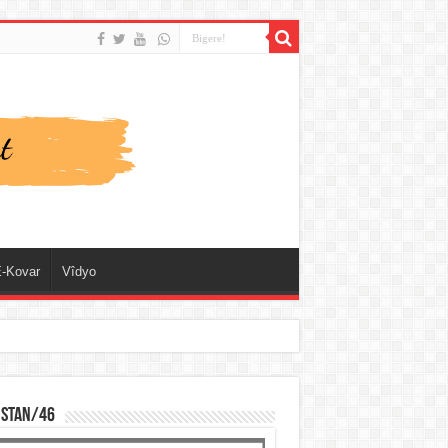
-Kovar
Vîdyo
ISTAN/46