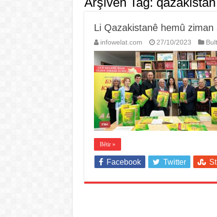
Arşîvên Tag:
qazakistan
Li Qazakistanê hemû ziman 
infowelat.com
27/10/2023
Bul
Bêtir »
Facebook
Twitter
S