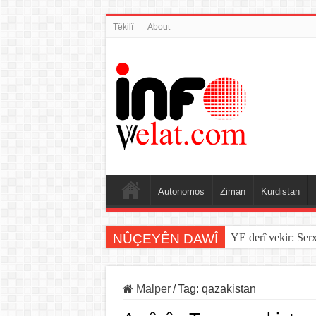
Têkilî
About
Autonomos
Ziman
Kurdistan
NÛÇEYÊN DAWÎ
YE derî vekir: Ser
Malper
/
Tag:
qazakistan