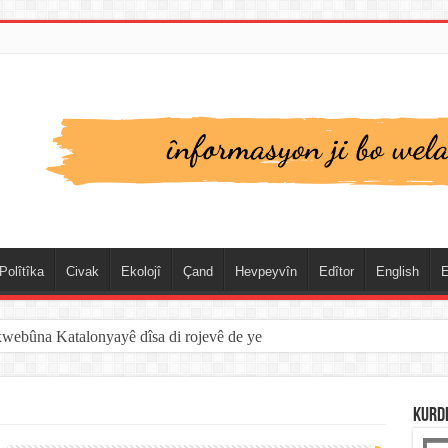
Polîtîka
Civak
Ekolojî
Çand
Hevpeyvîn
Edîtor
English
E
xwebûna Katalonyayê dîsa di rojevê de ye
KURD