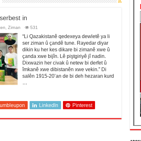
serbest in
ten
,
Ziman
531
“Li Qazakistanê qedexeya dewletê ya li
ser ziman û çandê tune. Rayedar diyar
dikin ku her kes dikare bi zimanê xwe û
çanda xwe bijîn. Lê piştgiriyê jî nadin.
Dixwazin her civak û netew bi derfet û
îmkanê xwe dibistanên xwe vekin.” Di
salên 1915-20’an de bi deh hezaran kurd
…
tumbleupon
LinkedIn
Pinterest