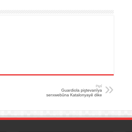
Piştî
Guardiola piştevanîya
serxwebûna Katalonyayê dike