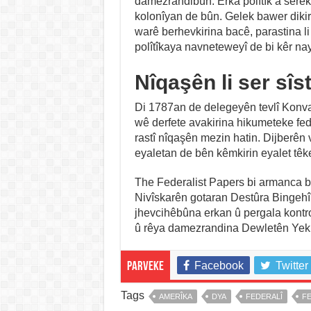
damezrandibûn. Erka polîtîk a sereke
kolonîyan de bûn. Gelek bawer dikir
warê berhevkirina bacê, parastina l
polîtîkaya navneteweyî de bi kêr na
Nîqaşên li ser sî
Di 1787an de delegeyên tevlî Konv
wê derfete avakirina hikumeteke fed
rastî nîqaşên mezin hatin. Dijberên 
eyaletan de bên kêmkirin eyalet têk
The Federalist Papers bi armanca b
Nivîskarên gotaran Destûra Bingehîn 
jhevcihêbûna erkan û pergala kontrol 
û rêya damezrandina Dewletên Yekb
Facebook
Twitter
Parveke
Tags
AMERÎKA
DYA
FEDERALÎ
F