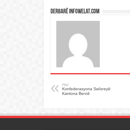
Derbarê infowelat.com
Pêşî
Konfederasyona Swîsreyê:
Kantona Bernê