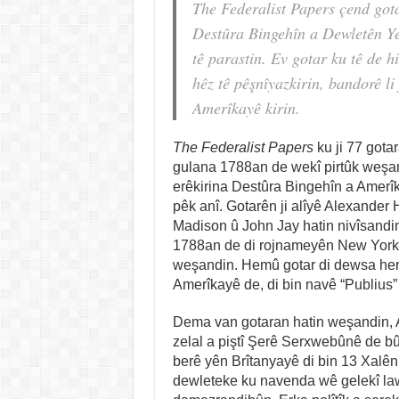
The Federalist Papers çend gota
Destûra Bingehîn a Dewletên Y
tê parastin. Ev gotar ku tê de h
hêz tê pêşnîyazkirin, bandorê li
Amerîkayê kirin.
The
Federalist Papers
ku ji 77 gotar
gulana 1788an de wekî pirtûk weşan
erêkirina Destûra Bingehîn a Amerî
pêk anî. Gotarên ji alîyê Alexander
Madison û John Jay hatin nivîsandi
1788an de di rojnameyên New York
weşandin. Hemû gotar di dewsa he
Amerîkayê de, di bin navê “Publius”
Dema van gotaran hatin weşandin,
zelal a piştî Şerê Serxwebûnê de bû
berê yên Brîtanyayê di bin 13 Xal
dewleteke ku navenda wê gelekî la