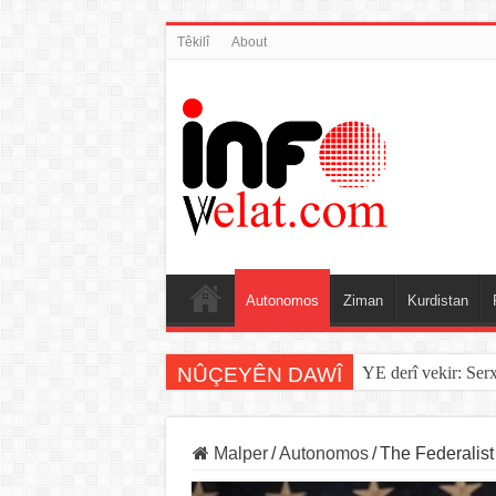
Têkilî
About
Autonomos
Ziman
Kurdistan
NÛÇEYÊN DAWÎ
YE derî vekir: Ser
Malper
/
Autonomos
/
The Federalist