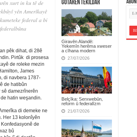
ABON
rên xurt in ku tê de
Gotarên Têkildar
ekbûyî yên Amerîkayê
ikumeteke federal a bi
 federalbûna
Giravên Alandê:
Yekemîn herêma xweser
a cîhana modern
an pêk dihat, di 28ê
din. Pirtûk di prosesa
27/07/2026
kayê de roleke mezin
 Hamilton, James
n, di navbera 1787-
ê de hatibûn
r sê damezrînerên
 de hatin weşandin.
Belçîka: Serxwebûn,
reform û federalîzm
 Amerîka di demeke ne
21/07/2026
. Her 13 kolonîyên
ên Konfedasyonê de
waz bû