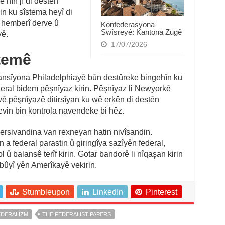
 hîn jî di destên
in ku sîstema heyî di
i hemberî derve û
Konfederasyona
Swîsreyê: Kantona Zugê
yê.
17/07/2026
stemê
ansîyona Philadelphiayê bûn destûreke bingehîn ku
eral bidem pêşnîyaz kirin. Pêşnîyaz li Newyorkê
vê pêşnîyazê ditirsîyan ku wê erkên di destên
evin bin kontrola navendeke bi hêz.
ersivandina van rexneyan hatin nivîsandin.
a federal parastin û giringîya sazîyên federal,
û balansê terîf kirin. Gotar bandorê li nîqaşan kirin
ûyî yên Amerîkayê vekirin.
Stumbleupon
LinkedIn
Pinterest
EDERALÎZM
THE FEDERALIST PAPERS