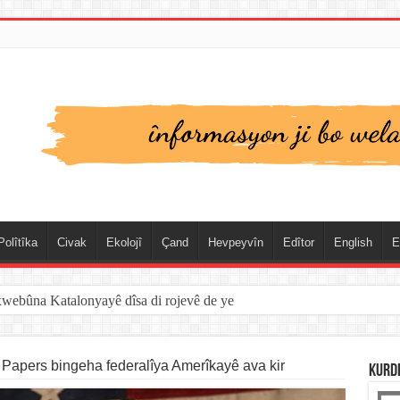
Polîtîka
Civak
Ekolojî
Çand
Hevpeyvîn
Edîtor
English
E
xwebûna Katalonyayê dîsa di rojevê de ye
 Papers bingeha federalîya Amerîkayê ava kir
KURD