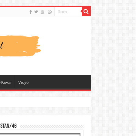
-Kovar
Vîdyo
ISTAN/46