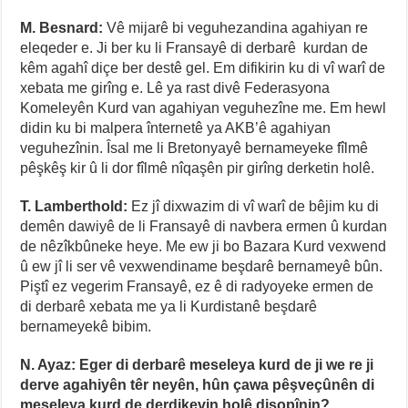
M. Besnard:
Vê mijarê bi veguhezandina agahiyan re
eleqeder e. Ji ber ku li Fransayê di derbarê kurdan de
kêm agahî diçe ber destê gel. Em difikirin ku di vî warî de
xebata me girîng e. Lê ya rast divê Federasyona
Komeleyên Kurd van agahiyan veguhezîne me. Em hewl
didin ku bi malpera înternetê ya AKB’ê agahiyan
veguhezînin. Îsal me li Bretonyayê bernameyeke fîlmê
pêşkêş kir û li dor fîlmê nîqaşên pir girîng derketin holê.
T. Lamberthold:
Ez jî dixwazim di vî warî de bêjim ku di
demên dawiyê de li Fransayê di navbera ermen û kurdan
de nêzîkbûneke heye. Me ew ji bo Bazara Kurd vexwend
û ew jî li ser vê vexwendiname beşdarê bernameyê bûn.
Piştî ez vegerim Fransayê, ez ê di radyoyeke ermen de
di derbarê xebata me ya li Kurdistanê beşdarê
bernameyekê bibim.
N. Ayaz: Eger di derbarê meseleya kurd de ji we re ji
derve agahiyên têr neyên, hûn çawa pêşveçûnên di
meseleya kurd de derdikevin holê dişopînin?