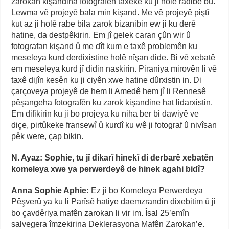
zarokan kişandina fotografên taxekê ku ji holê radibe bû.
Lewma vê projeyê bala min kişand. Me vê projeyê piştî
kut az ji holê rabe bila zarok bizanibin ew ji ku derê
hatine, da destpêkirin. Em jî gelek caran çûn wir û
fotografan kişand û me dît kum e taxê problemên ku
meseleya kurd derdixistine holê nîşan dide. Bi vê xebatê
em meseleya kurd jî didin naskirin. Piraniya mirovên li vê
taxê dijîn kesên ku ji ciyên xwe hatine dûrxistin in. Di
çarçoveya projeyê de hem li Amedê hem jî li Rennesê
pêşangeha fotografên ku zarok kişandine hat lidarxistin.
Em difikirin ku ji bo projeya ku niha ber bi dawiyê ve
diçe, pirtûkeke fransewî û kurdî ku wê ji fotograf û nivîsan
pêk were, çap bikin.
N. Ayaz: Sophie, tu jî dikarî hinekî di derbarê xebatên
komeleya xwe ya perwerdeyê de hinek agahi bidî?
Anna Sophie Aphie:
Ez ji bo Komeleya Perwerdeya
Pêşverû ya ku li Parîsê hatiye daemzrandin dixebitim û ji
bo çavdêriya mafên zarokan li vir im. Îsal 25’emîn
salvegera îmzekirina Deklerasyona Mafên Zarokan’e.