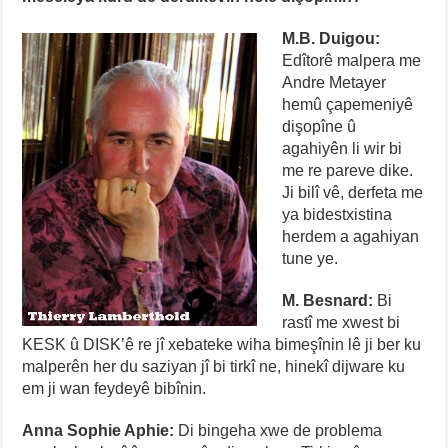
M.B. Duigou:
Edîtorê malpera me
Andre Metayer
hemû çapemeniyê
dişopîne û
agahiyên li wir bi
me re pareve dike.
Ji bilî vê, derfeta me
ya bidestxistina
herdem a agahiyan
tune ye.
M. Besnard:
Bi
rastî me xwest bi
KESK û DISK’ê re jî xebateke wiha bimeşînin lê ji ber ku
malperên her du saziyan jî bi tirkî ne, hinekî dijware ku
em ji wan feydeyê bibînin.
Anna Sophie Aphie:
Di bingeha xwe de problema