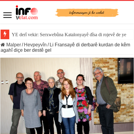
Sînorê di navbera Îspanya û Cebelîtariqê de hate rakirin
Malper
/
Hevpeyvîn
/
Li Fransayê di derbarê kurdan de kêm
agahî diçe ber destê gel