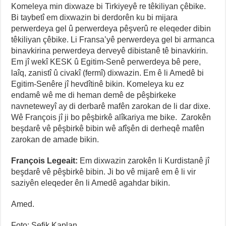
Komeleya min dixwaze bi Tirkiyeyê re têkiliyan çêbike.
Bi taybetî em dixwazin bi derdorên ku bi mijara
perwerdeya gel û perwerdeya pêşverû re eleqeder dibin
têkiliyan çêbike. Li Fransa’yê perwerdeya gel bi armanca
binavkirina perwerdeya derveyê dibistanê tê binavkirin.
Em jî wekî KESK û Egitim-Senê perwerdeya bê pere,
laîq, zanistî û civakî (fermî) dixwazin. Em ê li Amedê bi
Egitim-Senêre jî hevdîtinê bikin. Komeleya ku ez
endamê wê me di heman demê de pêşbirkeke
navneteweyî ay di derbarê mafên zarokan de li dar dixe.
Wê François jî ji bo pêşbirkê alîkariya me bike. Zarokên
beşdarê vê pêşbirkê bibin wê afîşên di derheqê mafên
zarokan de amade bikin.
François Legeait:
Em dixwazin zarokên li Kurdistanê jî
beşdarê vê pêşbirkê bibin. Ji bo vê mijarê em ê li vir
saziyên eleqeder ên li Amedê agahdar bikin.
Amed.
Foto: Şefik Kaplan