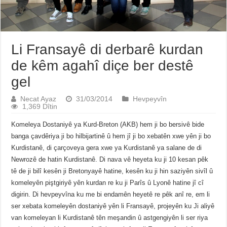
Li Fransayê di derbarê kurdan
de kêm agahî diçe ber destê
gel
Necat Ayaz
31/03/2014
Hevpeyvîn
1,369 Dîtin
Komeleya Dostaniyê ya Kurd-Breton (AKB) hem ji bo bersivê bide
banga çavdêriya ji bo hilbijartinê û hem jî ji bo xebatên xwe yên ji bo
Kurdistanê, di çarçoveya gera xwe ya Kurdistanê ya salane de di
Newrozê de hatin Kurdistanê. Di nava vê heyeta ku ji 10 kesan pêk
tê de ji bilî kesên ji Bretonyayê hatine, kesên ku ji hin saziyên sivîl û
komeleyên piştgiriyê yên kurdan re ku ji Parîs û Lyonê hatine jî cî
digirin. Di hevpeyvîna ku me bi endamên heyetê re pêk anî re, em li
ser xebata komeleyên dostaniyê yên li Fransayê, projeyên ku Ji aliyê
van komeleyan li Kurdistanê tên meşandin û astgengiyên li ser riya