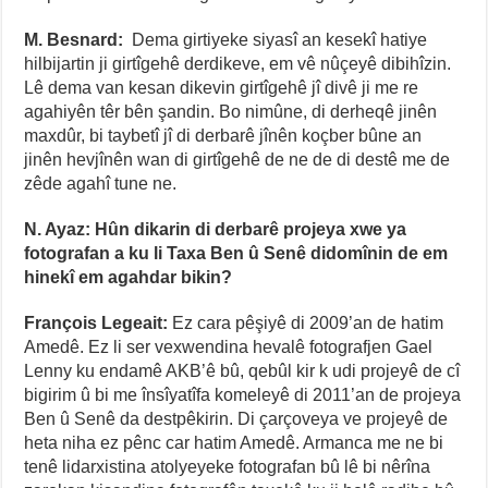
M. Besnard:
Dema girtiyeke siyasî an kesekî hatiye
hilbijartin ji girtîgehê derdikeve, em vê nûçeyê dibihîzin.
Lê dema van kesan dikevin girtîgehê jî divê ji me re
agahiyên têr bên şandin. Bo nimûne, di derheqê jinên
maxdûr, bi taybetî jî di derbarê jînên koçber bûne an
jinên hevjînên wan di girtîgehê de ne de di destê me de
zêde agahî tune ne.
N. Ayaz: Hûn dikarin di derbarê projeya xwe ya
fotografan a ku li Taxa Ben û Senê didomînin de em
hinekî em agahdar bikin?
François Legeait:
Ez cara pêşiyê di 2009’an de hatim
Amedê. Ez li ser vexwendina hevalê fotografjen Gael
Lenny ku endamê AKB’ê bû, qebûl kir k udi projeyê de cî
bigirim û bi me însîyatîfa komeleyê di 2011’an de projeya
Ben û Senê da destpêkirin. Di çarçoveya ve projeyê de
heta niha ez pênc car hatim Amedê. Armanca me ne bi
tenê lidarxistina atolyeyeke fotografan bû lê bi nêrîna