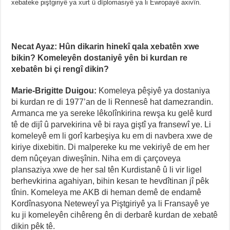
xebateke piştgiriyê ya xurt û dîplomasiyê ya li Ewropayê axivîn.
Necat Ayaz: Hûn dikarin hinekî qala xebatên xwe
bikin? Komeleyên dostaniyê yên bi kurdan re
xebatên bi çi rengî dikin?
Marie-Brigitte Duigou:
Komeleya pêşiyê ya dostaniya
bi kurdan re di 1977’an de li Rennesê hat damezrandin.
Armanca me ya sereke lêkolînkirina rewşa ku gelê kurd
tê de dijî û parvekirina vê bi raya giştî ya fransewî ye. Li
komeleyê em li gorî karbeşiya ku em di navbera xwe de
kiriye dixebitin. Di malpereke ku me vekiriyê de em her
dem nûçeyan diweşînin. Niha em di çarçoveya
plansaziya xwe de her sal tên Kurdistanê û li vir ligel
berhevkirina agahiyan, bihin kesan te hevdîtinan jî pêk
tînin. Komeleya me AKB di heman demê de endamê
Kordînasyona Neteweyî ya Piştgiriyê ya li Fransayê ye
ku ji komeleyên cihêreng ên di derbarê kurdan de xebatê
dikin pêk tê.