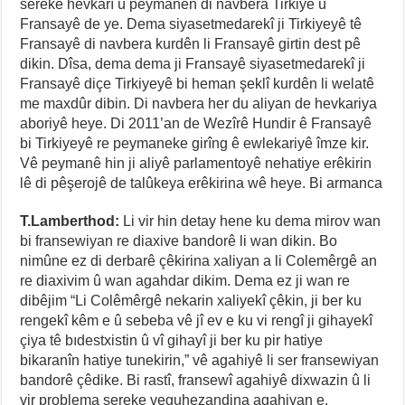
sereke hevkarî û peymanên di navbera Tirkiye û
Fransayê de ye. Dema siyasetmedarekî ji Tirkiyeyê tê
Fransayê di navbera kurdên li Fransayê girtin dest pê
dikin. Dîsa, dema dema ji Fransayê siyasetmedarekî ji
Fransayê diçe Tirkiyeyê bi heman şeklî kurdên li welatê
me maxdûr dibin. Di navbera her du aliyan de hevkariya
aboriyê heye. Di 2011’an de Wezîrê Hundir ê Fransayê
bi Tirkiyeyê re peymaneke girîng ê ewlekariyê îmze kir.
Vê peymanê hin ji aliyê parlamentoyê nehatiye erêkirin
lê di pêşerojê de talûkeya erêkirina wê heye. Bi armanca
T.Lamberthod:
Li vir hin detay hene ku dema mirov wan
bi fransewiyan re diaxive bandorê li wan dikin. Bo
nimûne ez di derbarê çêkirina xaliyan a li Colemêrgê an
re diaxivim û wan agahdar dikim. Dema ez ji wan re
dibêjim “Li Colêmêrgê nekarin xaliyekî çêkin, ji ber ku
rengekî kêm e û sebeba vê jî ev e ku vi rengî ji gihayekî
çiya tê bıdestxistin û vî gihayî ji ber ku pir hatiye
bikaranîn hatiye tunekirin,” vê agahiyê li ser fransewiyan
bandorê çêdike. Bi rastî, fransewî agahiyê dixwazin û li
vir problema sereke veguhezandina agahiyan e.