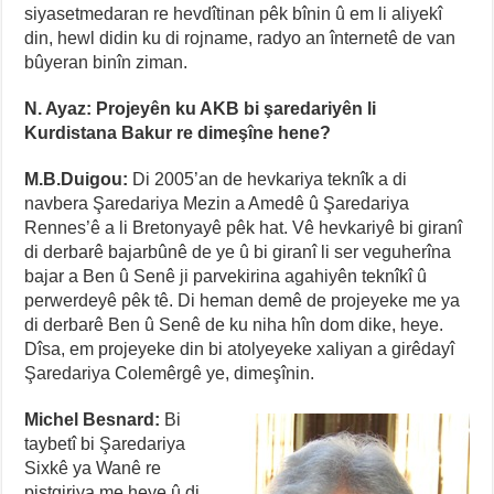
siyasetmedaran re hevdîtinan pêk bînin û em li aliyekî
din, hewl didin ku di rojname, radyo an înternetê de van
bûyeran binîn ziman.
N. Ayaz: Projeyên ku AKB bi şaredariyên li
Kurdistana Bakur re dimeşîne hene?
M.B.Duigou:
Di 2005’an de hevkariya teknîk a di
navbera Şaredariya Mezin a Amedê û Şaredariya
Rennes’ê a li Bretonyayê pêk hat. Vê hevkariyê bi giranî
di derbarê bajarbûnê de ye û bi giranî li ser veguherîna
bajar a Ben û Senê ji parvekirina agahiyên teknîkî û
perwerdeyê pêk tê. Di heman demê de projeyeke me ya
di derbarê Ben û Senê de ku niha hîn dom dike, heye.
Dîsa, em projeyeke din bi atolyeyeke xaliyan a girêdayî
Şaredariya Colemêrgê ye, dimeşînin.
Michel Besnard:
Bi
taybetî bi Şaredariya
Sixkê ya Wanê re
piştgiriya me heye û di