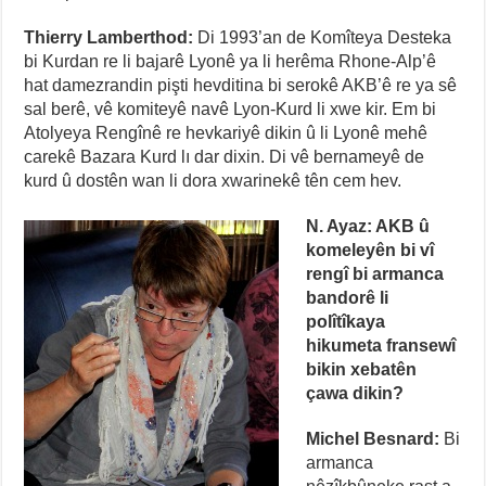
Thierry Lamberthod:
Di 1993’an de Komîteya Desteka
bi Kurdan re li bajarê Lyonê ya li herêma Rhone-Alp’ê
hat damezrandin pişti hevditina bi serokê AKB’ê re ya sê
sal berê, vê komiteyê navê Lyon-Kurd li xwe kir. Em bi
Atolyeya Rengînê re hevkariyê dikin û li Lyonê mehê
carekê Bazara Kurd lı dar dixin. Di vê bernameyê de
kurd û dostên wan li dora xwarinekê tên cem hev.
N. Ayaz: AKB û
komeleyên bi vî
rengî bi armanca
bandorê li
polîtîkaya
hikumeta fransewî
bikin xebatên
çawa dikin?
Michel Besnard:
Bi
armanca