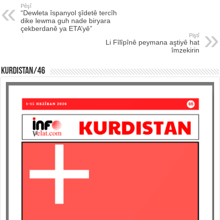
Pêşî
“Dewleta îspanyol şîdetê tercîh
dike lewma guh nade biryara
çekberdanê ya ETA’yê”
Piştî
Li Fîlîpînê peymana aştiyê hat
îmzekirin
KURDISTAN/46