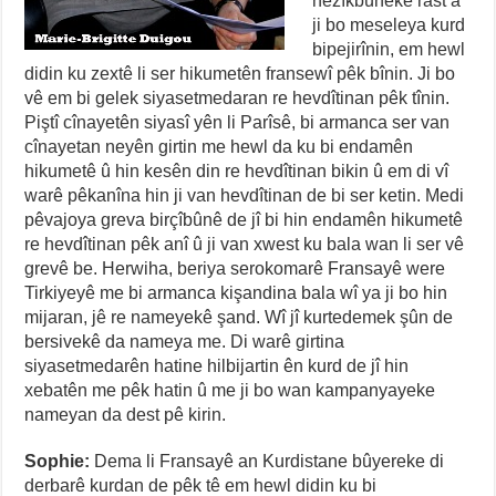
nêzîkbûneke rast a
ji bo meseleya kurd
bipejirînin, em hewl
didin ku zextê li ser hikumetên fransewî pêk bînin. Ji bo
vê em bi gelek siyasetmedaran re hevdîtinan pêk tînin.
Piştî cînayetên siyasî yên li Parîsê, bi armanca ser van
cînayetan neyên girtin me hewl da ku bi endamên
hikumetê û hin kesên din re hevdîtinan bikin û em di vî
warê pêkanîna hin ji van hevdîtinan de bi ser ketin. Medi
pêvajoya greva birçîbûnê de jî bi hin endamên hikumetê
re hevdîtinan pêk anî û ji van xwest ku bala wan li ser vê
grevê be. Herwiha, beriya serokomarê Fransayê were
Tirkiyeyê me bi armanca kişandina bala wî ya ji bo hin
mijaran, jê re nameyekê şand. Wî jî kurtedemek şûn de
bersivekê da nameya me. Di warê girtina
siyasetmedarên hatine hilbijartin ên kurd de jî hin
xebatên me pêk hatin û me ji bo wan kampanyayeke
nameyan da dest pê kirin.
Sophie:
Dema li Fransayê an Kurdistane bûyereke di
derbarê kurdan de pêk tê em hewl didin ku bi