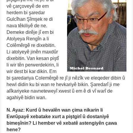
vê çarçoveyê de em
herdem bi şaredar
Gulcîhan Şîmşek re di
nava têkiliyê de ne.
Demeke dirêje jî em bi
Atolyeya Rengîn a li
Colêmêrgê re dixebitin.
Li atolyeyê jinên maxdûr
dixebitin. Van kesan piştî
li wir tên perwerdekirin, li
wir dest bi kar dikin. Em
bi şaredariya Colemêrgê re jî ji nêzîk ve eleqeder dibin û
hewl didin ku bi wan re hevkariyê bikin. Şaredarî ji me
alîkariyeke navneteweyî xwest û em ê di vî warî de
agahiyê bidin wan.
N. Ayaz: Kurd û hevalên wan çima nikarin li
Ewrûpayê xebatake xurt a piştgirî û dostaniyê
bimeşînin? Li hember vê xebatê astengiyên çawa
hene?