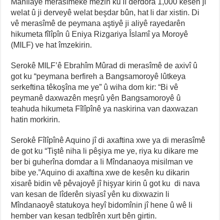
Manîlayê merasîmeke mezin ku li derdora 1,000 kesên ji
welat û ji derveyê welat beşdar bûn, hat li dar xistin. Di
vê merasîmê de peymana aştiyê ji aliyê rayedarên
hikumeta fîlîpîn û Eniya Rizgariya Îslamî ya Moroyê
(MILF) ve hat îmzekirin.
Serokê MILF’ê Ebrahîm Mûrad di merasîmê de axivî û
got ku “peymana berfireh a Bangsamoroyê lûtkeya
serkeftina têkoşîna me ye” û wiha dom kir: “Bi vê
peymanê daxwazên meşrû yên Bangsamoroyê û
teahuda hikumeta Fîlîpînê ya naskirina van daxwazan
hatin morkirin.
Serokê Fîlîpînê Aquino jî di axaftina xwe ya di merasîmê
de got ku “Tiştê niha li pêşiya me ye, riya ku dikare me
ber bi guherîna domdar a li Mîndanaoya misilman ve
bibe ye.”Aquino di axaftina xwe de kesên ku dikarin
xisarê bidin vê pêvajoyê jî hişyar kirin û got ku di nava
van kesan de lîderên siyasî yên ku dixwazin li
Mîndanaoyê statukoya heyî bidomînin jî hene û wê li
hember van kesan tedbîrên xurt bên girtin.