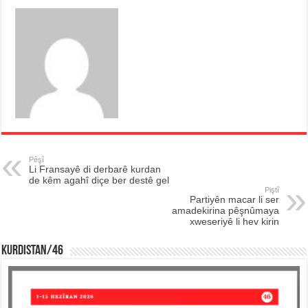
Pêşî
Li Fransayê di derbarê kurdan
de kêm agahî diçe ber destê gel
Piştî
Partiyên macar li ser
amadekirina pêşnûmaya
xweseriyê li hev kirin
KURDISTAN/46