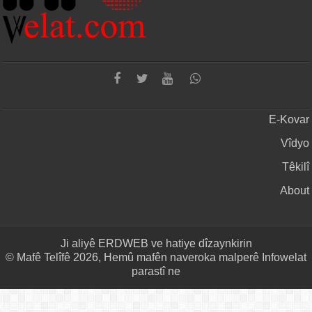
E-Kovar
Vîdyo
Têkilî
About
Ji aliyê
ERDWEB
ve hatiye dîzaynkirin
© Mafê Telîfê 2026, Hemû mafên naveroka malperê Infowelat
parastî ne