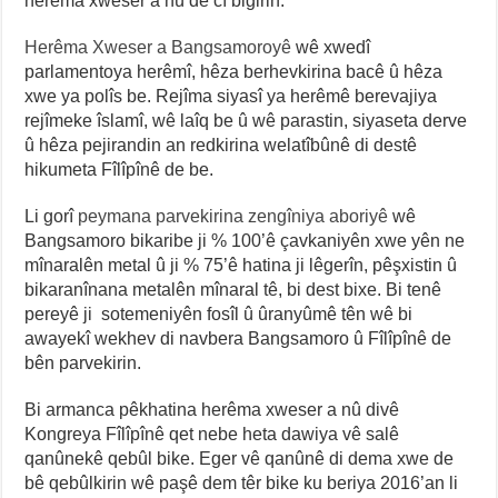
herêma xweser a nû de cî bigirin.
Herêma Xweser a Bangsamoroyê
wê xwedî
parlamentoya herêmî, hêza berhevkirina bacê û hêza
xwe ya polîs be. Rejîma siyasî ya herêmê berevajiya
rejîmeke îslamî, wê laîq be û wê parastin, siyaseta derve
û hêza pejirandin an redkirina welatîbûnê di destê
hikumeta Fîlîpînê de be.
Li gorî
peymana parvekirina zengîniya aboriyê
wê
Bangsamoro bikaribe ji % 100’ê çavkaniyên xwe yên ne
mînaralên metal û ji % 75’ê hatina ji lêgerîn, pêşxistin û
bikaranînana metalên mînaral tê, bi dest bixe. Bi tenê
pereyê ji sotemeniyên fosîl û ûranyûmê tên wê bi
awayekî wekhev di navbera Bangsamoro û Fîlîpînê de
bên parvekirin.
Bi armanca pêkhatina herêma xweser a nû divê
Kongreya Fîlîpînê qet nebe heta dawiya vê salê
qanûnekê qebûl bike. Eger vê qanûnê di dema xwe de
bê qebûlkirin wê paşê dem têr bike ku beriya 2016’an li