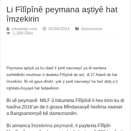
Li Fîlîpînê peymana aştiyê hat
îmzekirin
infowelat.com
01/04/2014
Autonomos
1,339 Dîtin
Peymana aştiyê ya ku dawî li şerê navxweyî ya di navbera
serhildêrên misilman û dewleta Fîlîpînê de anî, di 27 Adarê de hat
îmzekirin. Bi vê gava dîrokî, yek ji şerê navxweyî ha herî dirêj a li
rojhilata Asyayê hat bidawîkirin.
Bi vê peymanê MILF û hikumeta Fîlîpînê li hev kirin ku di
havîna 2016’an de li girava Mîndanaoyê herêma xweser
a Bangsamoroyê bê damezrandin.
Bi armanca
îmzekirina peymanê
, li paytexta Fîlîpîn