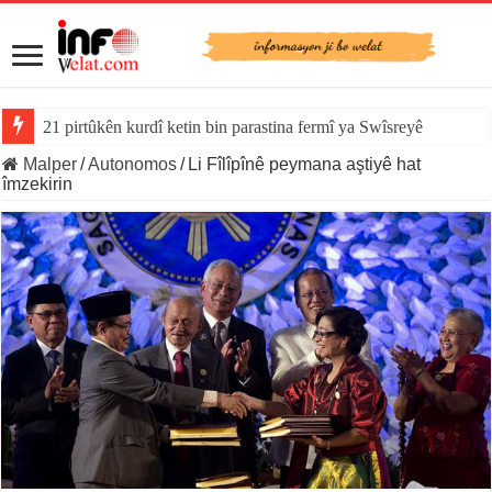
21 pirtûkên kurdî ketin bin parastina fermî ya Swîsreyê
Malper
/
Autonomos
/
Li Fîlîpînê peymana aştiyê hat
îmzekirin