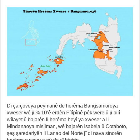
Di çarçoveya peymanê de herêma Bangsamoroya
xweser wê ji % 10’ê erdên Fîlîpînê pêk were û ji bilî
wîlayet û bajarên li herêma heyî ya xweser a li
Mîndanaoya misilman, wê bajarên Isabela û Cotaboto,
şeş şaredariyên li Lanao del Norte jî di nava sînorên