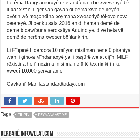
herêma Bangsamoroyê referandûma ji bo xweseriyê bê
li dar xistin. Eger van gavan di dema xwe de neyên
avêtin wê meşandina peymana xweseriyê têkeve nava
xetereyê. Ji ber ku sala 2016’an di heman demê de
dema bidawîbûna serokatiya Aquino ye, divê heta vê
demê de herêma xweser bê îlankirin.
Li Fîlîpînê li derdora 10 mîlyon misilman hene û piraniya
wan li girava Mîndanaoyê ya li başûrê welat dijîn. MILF
rêxistina herî mezin a misilman e û tê texmînkirin ku
xwedî 10,000 şervanan e.
Çavkanî: Manilastandardtoday.com
Tags
FÎLÎPÎN
PEYMANA AŞTIYÊ
Derbarê infowelat.com