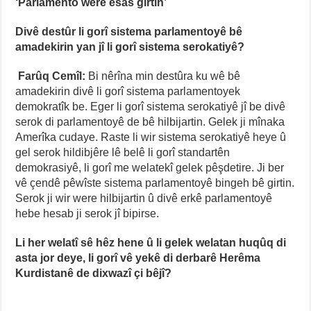
‘Parlamento were esas girtin’
Divê destûr li gorî sistema parlamentoyê bê
amadekirin yan jî li gorî sistema serokatiyê?
Farûq Cemîl:
Bi nêrîna min destûra ku wê bê
amadekirin divê li gorî sistema parlamentoyek
demokratîk be. Eger li gorî sistema serokatiyê jî be divê
serok di parlamentoyê de bê hilbijartin. Gelek ji mînaka
Amerîka cudaye. Raste li wir sistema serokatiyê heye û
gel serok hildibjêre lê belê li gorî standartên
demokrasiyê, li gorî me welatekî gelek pêşdetire. Ji ber
vê çendê pêwîste sistema parlamentoyê bingeh bê girtin.
Serok ji wir were hilbijartin û divê erkê parlamentoyê
hebe hesab ji serok jî bipirse.
Li her welatî sê hêz hene û li gelek welatan huqûq di
asta jor deye, li gorî vê yekê di derbarê Herêma
Kurdistanê de dixwazî çi bêjî?