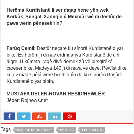
Herêma Kurdistanê li ser nîqaş hene yên wek
Kerkûk, Şengal, Xaneqîn û Mexmûr wê di destûr de
çawa werin pênasekirin?
Farûq Cemîl:
Destûr neçare ku sînorê Kurdistanê diyar
bike. Ev herêm jî di nav erdnîgariya Kurdistanê de cih
digre. Hikûmeta Iraqê divê demek zû vê pirsgirêkê
çareser bike. Madeya 140 jî di nava vê deye. Pêwîst dike
ku ev made pêşî were bi cih anîn da ku sinorên Başûrê
Kurdistanê diyar bibin.
MUSTAFA DELEN-ROVAN REŞÎD/HEWLÊR
Jêder: Rojnews.net
Tags
BAŞÛRÊ KURDISTANÊ
BELCÎKA
FEDERALÎZM