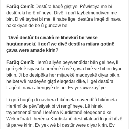
Farûq Cemîl:
Destûra Iraqê giştiye. Pêwistiya me bi
destûrekî herêmî heye. Divê li gorî taybetmendiyên me
bin. Divê taybet bi mel ê nabe ligel destûra Iraqê di nava
nakokiyan de be û guncaw be.
‘Divê destûr bi civakê re lihevkirî be’
weke
huqûqnasekî, li gorî we divê destûra mijara gotinê
çawa were amade kirin?
Farûq Cemîl:
Hemû aliyên peywendîdar bên gel hev, li
gorî şeklê siyaseta herêmê û wê çawa birê ve bibin diyar
bikin. Ji bo destpêka her mijarekê madeyekê diyar bikin.
helbet wê madeyên giştî eleqedar dike, li gel destûra
Iraqê di nava ahengiyê de be. Ev yek xwezayî ye.
Li gorî huqûq di navbera hikûmeta navendî û hikûmeta
Herêmî de pêwîstiyek bi vî rengî heye. Lê hinek
taybetmendî tenê Herêma Kurdistanê eleqedar dike.
Wek mînak li herêma Kurdistanê desthilatdarî li gorî hêzê
tê parve kirin. Ev yek wê bi destûr were diyar kirin. Ev