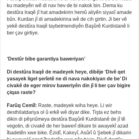
ku madeyên wê di nav hev de bi nakok bin. Dema ku
destûra Iraqê jî hat amadekirin hemû aliyên siyasî amade
bûn. Kurdan jî di amadekirina wê de cih girtin. Ji ber vê
yekê destûra Iraqê taybetmendiyên Başûrê Kurdistanê li
ber çav girtiye.
‘Destûr bibe garantiya baweriyan’
Di destûra Iraqê de madeyek heye, dibêje ‘Divê qet
yasayek ligel şerîetê ne di nava nakokiyan de be’ Di
civakê de eger mirov baweriyên din jî li ber çav bigire
çiqas raste?
Farûq Cemîl:
Raste, madeyek wiha heye. Li wir
desthilatdariya ol û erkê wê diyar dike. Tişta ez behs
dikin di pêşnûmeya destûra Başûrê Kurdistanê de jî tê
vegotin, di civakê de her bawerî dikare bi awayekî azad
îbadetên xwe bike. Êzidî,
Kakeyî
, Asûrî û Şebek jî dikarin