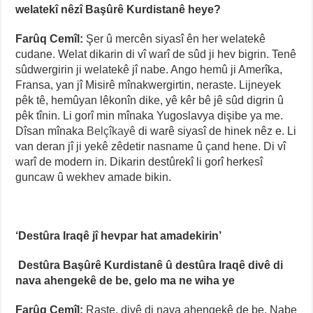
welatekî nêzî Başûrê Kurdistanê heye?
Farûq Cemîl:
Şer û mercên siyasî ên her welatekê
cudane. Welat dikarin di vî warî de sûd ji hev bigrin. Tenê
sûdwergirin ji welatekê jî nabe. Ango hemû ji Amerîka,
Fransa, yan jî Misirê mînakwergirtin, neraste. Lijneyek
pêk tê, hemûyan lêkonîn dike, yê kêr bê jê sûd digrin û
pêk tînin. Li gorî min mînaka Yugoslavya dişibe ya me.
Dîsan mînaka
Belçîkayê
di warê siyasî de hinek nêz e. Li
van deran jî ji yekê zêdetir nasname û çand hene. Di vî
warî de modern in. Dikarin destûrekî li gorî herkesî
guncaw û wekhev amade bikin.
‘Destûra Iraqê jî hevpar hat amadekirin’
Destûra Başûrê Kurdistanê û destûra Iraqê divê di
nava ahengekê de be, gelo ma ne wiha ye
Farûq Cemîl:
Raste, divê di nava ahengekê de be. Nabe