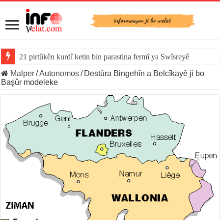
21 pirtûkên kurdî ketin bin parastina fermî ya Swîsreyê
YE derî vekir: Serxwebûna Katalonyayê dîsa di rojevê de ye
Malper
/
Autonomos
/
Destûra Bingehîn a Belcîkayê ji bo
Başûr modeleke