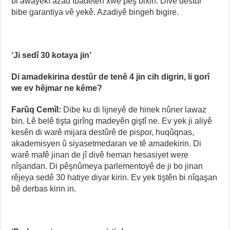
bi awayekî azad îbadetên xwe pêş bixin. Divê destûr
bibe garantiya vê yekê. Azadiyê bingeh bigire.
‘Ji sedî 30 kotaya jin’
Di amadekirina destûr de tenê 4 jin cih digrin, li gorî
we ev hêjmar ne kême?
Farûq Cemîl:
Dibe ku di lijneyê de hinek nûner lawaz
bin. Lê belê tişta girîng madeyên giştî ne. Ev yek ji aliyê
kesên di warê mijara destûrê de pispor, huqûqnas,
akademisyen û siyasetmedaran ve tê amadekirin. Di
warê mafê jinan de jî divê heman hesasiyet were
nîşandan. Di pêşnûmeya parlementoyê de ji bo jinan
rêjeya sedê 30 hatiye diyar kirin. Ev yek tiştên bi nîqaşan
bê derbas kirin in.