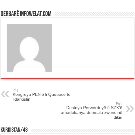
Derbarê infowelat.com
Pêşî
Kongreya PEN’ê li Quebecê tê
lidarxistin
Piştî
Desteya Perwerdeyê û SZK’ê
amadekariya demsala xwendinê
dikin
KURDISTAN/48