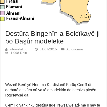
Destûra Bingehîn a Belcîkayê ji
bo Başûr modeleke
infowelat.com
01/07/2015
Autonomos
1,098 Dîtin
Wezîrê Berê yê Herêma Kurdistanê Farûq Cemîl di
derbarê destûra nû ya tê amadekirin de bersiva pirsên
RojNewsê da.
Cemîl diyar kir ku destûra ligel rewşa welatê me li hev tê