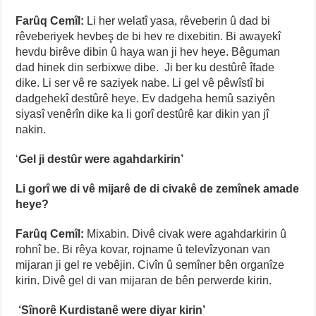
Farûq Cemîl:
Li her welatî yasa, rêveberin û dad bi
rêveberiyek hevbeş de bi hev re dixebitin. Bi awayekî
hevdu birêve dibin û haya wan ji hev heye. Bêguman
dad hinek din serbixwe dibe. Ji ber ku destûrê îfade
dike. Li ser vê re saziyek nabe. Li gel vê pêwîstî bi
dadgehekî destûrê heye. Ev dadgeha hemû saziyên
siyasî venêrîn dike ka li gorî destûrê kar dikin yan jî
nakin.
‘
Gel ji destûr were agahdarkirin’
Li gorî we di vê mijarê de di civakê de zemînek amade
heye?
Farûq Cemîl:
Mixabin. Divê civak were agahdarkirin û
rohnî be. Bi rêya kovar, rojname û televîzyonan van
mijaran ji gel re vebêjin. Civîn û semîner bên organîze
kirin. Divê gel di van mijaran de bên perwerde kirin.
‘Sînorê Kurdistanê were diyar kirin’