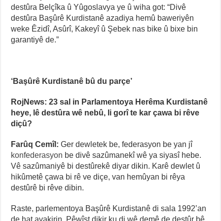
destûra Belçîka û Yûgoslavya ye û wiha got: “Divê
destûra Başûrê Kurdistanê azadiya hemû baweriyên
weke Êzidî, Asûrî, Kakeyî û Şebek nas bike û bixe bin
garantiyê de.”
‘Başûrê Kurdistanê bû du parçe’
RojNews: 23 sal in Parlamentoya Herêma Kurdistanê
heye, lê destûra wê nebû, li gorî te kar çawa bi rêve
diçû?
Farûq Cemîl:
Ger dewletek be, federasyon be yan jî
konfederasyon
be divê sazûmanekî wê ya siyasî hebe.
Vê sazûmaniyê bi destûrekê diyar dikin. Karê dewlet û
hikûmetê çawa bi rê ve diçe, van hemûyan bi rêya
destûrê bi rêve dibin.
Raste, parlementoya Başûrê Kurdistanê di sala 1992’an
de hat avakirin. Pêwîst dikir ku di wê demê de destûr bê