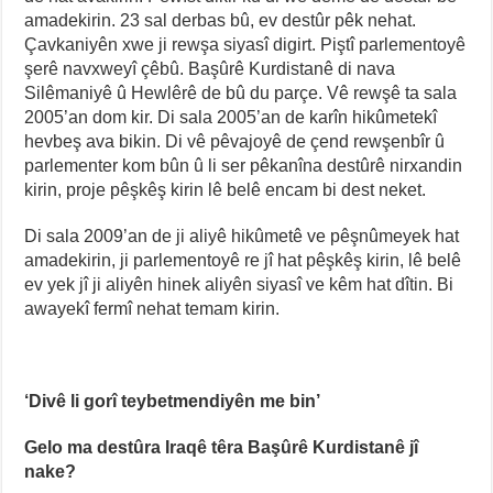
amadekirin. 23 sal derbas bû, ev destûr pêk nehat.
Çavkaniyên xwe ji rewşa siyasî digirt. Piştî parlementoyê
şerê navxweyî çêbû. Başûrê Kurdistanê di nava
Silêmaniyê û Hewlêrê de bû du parçe. Vê rewşê ta sala
2005’an dom kir. Di sala 2005’an de karîn hikûmetekî
hevbeş ava bikin. Di vê pêvajoyê de çend rewşenbîr û
parlementer kom bûn û li ser pêkanîna destûrê nirxandin
kirin, proje pêşkêş kirin lê belê encam bi dest neket.
Di sala 2009’an de ji aliyê hikûmetê ve pêşnûmeyek hat
amadekirin, ji parlementoyê re jî hat pêşkêş kirin, lê belê
ev yek jî ji aliyên hinek aliyên siyasî ve kêm hat dîtin. Bi
awayekî fermî nehat temam kirin.
‘Divê li gorî teybetmendiyên me bin’
Gelo ma destûra Iraqê têra Başûrê Kurdistanê jî
nake?