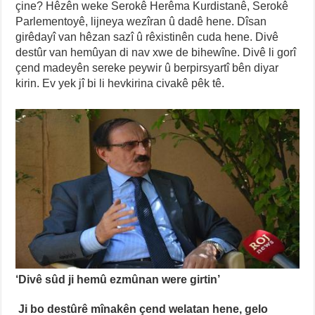
çine? Hêzên weke Serokê Herêma Kurdistanê, Serokê
Parlementoyê, lijneya wezîran û dadê hene. Dîsan
girêdayî van hêzan sazî û rêxistinên cuda hene. Divê
destûr van hemûyan di nav xwe de bihewîne. Divê li gorî
çend madeyên sereke peywir û berpirsyartî bên diyar
kirin. Ev yek jî bi li hevkirina civakê pêk tê.
‘Divê sûd ji hemû ezmûnan were girtin’
Ji bo destûrê mînakên çend welatan hene, gelo