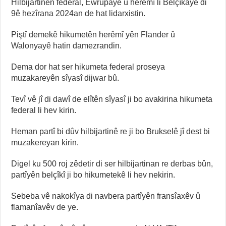
Hilbijartinên federal, Ewrûpayê û herêmî li Belçîkayê di
9ê hezîrana 2024an de hat lidarxistin.
Piştî demekê hikumetên herêmî yên Flander û
Walonyayê hatin damezrandin.
Dema dor hat ser hikumeta federal proseya
muzakareyên sîyasî dijwar bû.
Tevî vê jî di dawî de elîtên sîyasî ji bo avakirina hikumeta
federal li hev kirin.
Heman partî bi dûv hilbijartinê re ji bo Brukselê jî dest bi
muzakereyan kirin.
Digel ku 500 roj zêdetir di ser hilbijartinan re derbas bûn,
partîyên belçîkî ji bo hikumetekê li hev nekirin.
Sebeba vê nakokîya di navbera partîyên fransîaxêv û
flamanîavêv de ye.