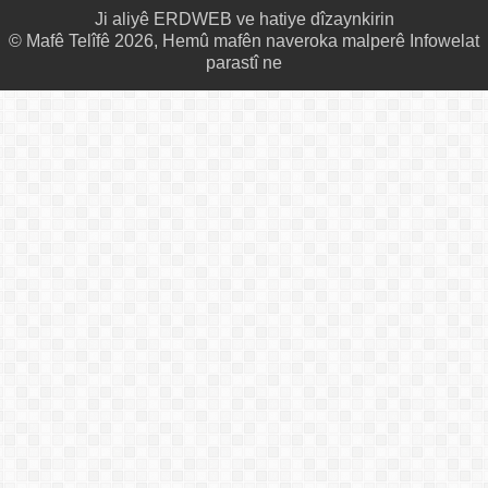
Ji aliyê
ERDWEB
ve hatiye dîzaynkirin
© Mafê Telîfê 2026, Hemû mafên naveroka malperê Infowelat
parastî ne