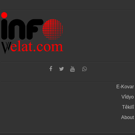
E-Kovar
Vîdyo
Têkilî
About