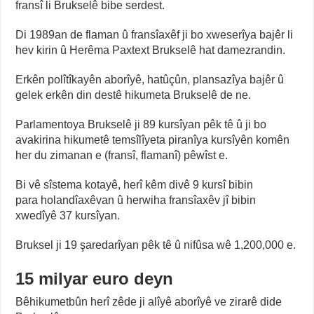
fransî li Brukselê bibe serdest.
Di 1989an de flaman û fransîaxêf ji bo xweserîya bajêr li
hev kirin û Herêma Paxtext Brukselê hat damezrandin.
Erkên polîtîkayên aborîyê, hatûçûn, plansazîya bajêr û
gelek erkên din destê hikumeta Brukselê de ne.
Parlamentoya Brukselê ji 89 kursîyan pêk tê û ji bo
avakirina hikumetê temsîlîyeta piranîya kursîyên komên
her du zimanan e (fransî, flamanî) pêwîst e.
Bi vê sîstema kotayê, herî kêm divê 9 kursî bibin
para holandîaxêvan û herwiha fransîaxêv jî bibin
xwedîyê 37 kursîyan.
Bruksel ji 19 şaredarîyan pêk tê û nifûsa wê 1,200,000 e.
15 milyar euro deyn
Bêhikumetbûn herî zêde ji alîyê aborîyê ve zirarê dide