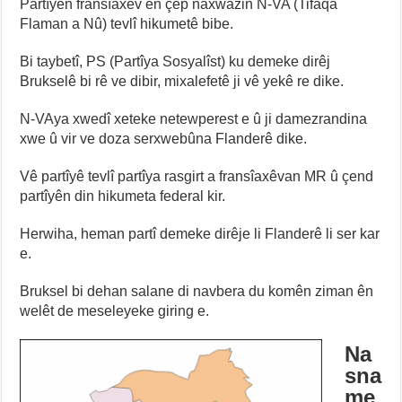
Partîyên fransîaxêv ên çep naxwazin N-VA (Tifaqa
Flaman a Nû) tevlî hikumetê bibe.
Bi taybetî, PS (Partîya Sosyalîst) ku demeke dirêj
Brukselê bi rê ve dibir, mixalefetê ji vê yekê re dike.
N-VAya xwedî xeteke netewperest e û ji damezrandina
xwe û vir ve doza serxwebûna Flanderê dike.
Vê partîyê tevlî partîya rasgirt a fransîaxêvan MR û çend
partîyên din hikumeta federal kir.
Herwiha, heman partî demeke dirêje li Flanderê li ser kar
e.
Bruksel bi dehan salane di navbera du komên ziman ên
welêt de meseleyeke giring e.
Na
sna
me