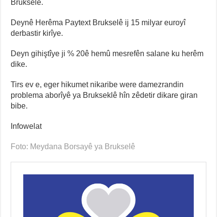
Brukselê.
Deynê Herêma Paytext Brukselê ij 15 milyar euroyî
derbastir kirîye.
Deyn gihiştîye ji % 20ê hemû mesrefên salane ku herêm
dike.
Tirs ev e, eger hikumet nikaribe were damezrandin
problema aborîyê ya Brukseklê hîn zêdetir dikare giran
bibe.
Infowelat
Foto: Meydana Borsayê ya Brukselê