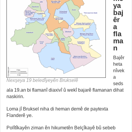
ya
baj
êr
a
fla
ma
n
Bajêr
heta
nîvek
a
Nexşeya 19 beledîyeyên Brukselê
seds
ala 19.an bi flamanî diaxivî û wekî bajarê flamanan dihat
naskirin.
Loma jî Bruksel niha di heman demê de paytexta
Flanderê ye.
Polîtîkayên ziman ên hikumetên Belçîkayê bû sebeb