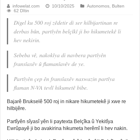
infowelat.com
10/10/2025
Autonomos
,
Bulten
62 Dîtin
Digel ku 500 roj zêdetir di ser hilbijartinan re
derbas bûn, partîyên belçîkî ji bo hikumetekê li
hev nekirin.
Sebeba vê, nakokîya di navbera partîyên
fransîaxêv û flamanîavêv de ye.
Partîyên çep ên fransîaxêv naxwazin partîya
flaman N-VA tevlî hikumetê bibe.
Bajarê Brukselê 500 roj in nikare hikumetekê ji xwe re
hilbijêre.
Partîyên sîyasî yên li paytexta Belçîka û Yekitîya
Ewrûpayê ji bo avakirina hikumeta herêmî li hev nakin.