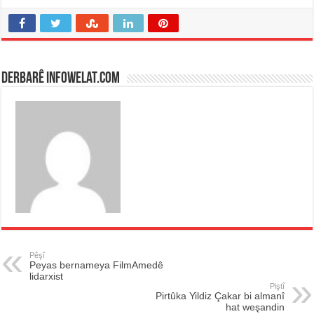
Derbarê infowelat.com
Pêşî
Peyas bernameya FilmAmedê
lidarxist
Piştî
Pirtûka Yildiz Çakar bi almanî
hat weşandin