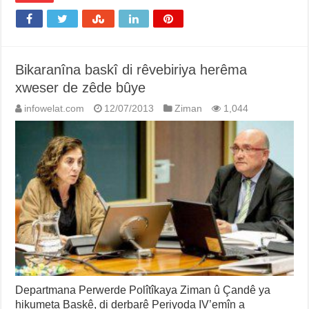
Bikaranîna baskî di rêvebiriya herêma
xweser de zêde bûye
infowelat.com
12/07/2013
Ziman
1,044
Departmana Perwerde Polîtîkaya Ziman û Çandê ya
hikumeta Baskê, di derbarê Periyoda IV’emîn a