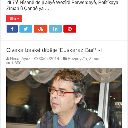
di 7’ê Nîsanê de ji aliyê Wezîrê Perwerdeyê, Polîtîkaya
Ziman û Çandê ya …
Bêtir »
Civaka baskê dibêje ‘Euskaraz Bai’* -I
Necat Ayaz
30/04/2014
Hevpeyvîn
,
Ziman
1,850