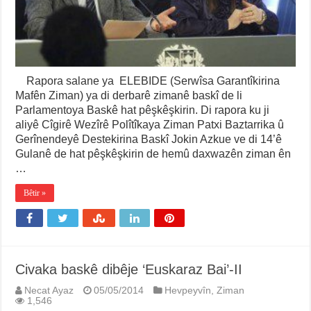
Rapora salane ya ELEBIDE (Serwîsa Garantîkirina
Mafên Ziman) ya di derbarê zimanê baskî de li
Parlamentoya Baskê hat pêşkêşkirin. Di rapora ku ji
aliyê Cîgirê Wezîrê Polîtîkaya Ziman Patxi Baztarrika û
Gerînendeyê Destekirina Baskî Jokin Azkue ve di 14’ê
Gulanê de hat pêşkêşkirin de hemû daxwazên ziman ên
…
Bêtir »
Civaka baskê dibêje ‘Euskaraz Bai’-II
Necat Ayaz
05/05/2014
Hevpeyvîn
,
Ziman
1,546