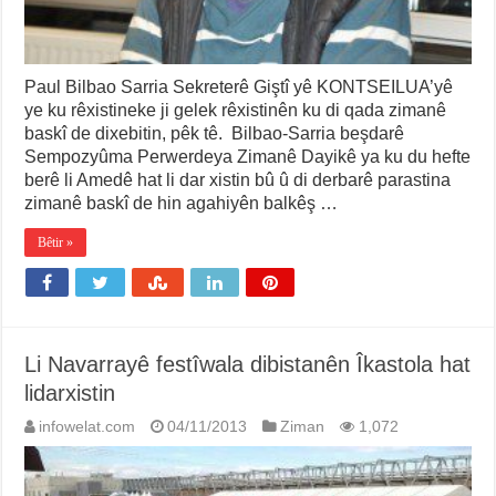
Paul Bilbao Sarria Sekreterê Giştî yê KONTSEILUA’yê
ye ku rêxistineke ji gelek rêxistinên ku di qada zimanê
baskî de dixebitin, pêk tê. Bilbao-Sarria beşdarê
Sempozyûma Perwerdeya Zimanê Dayikê ya ku du hefte
berê li Amedê hat li dar xistin bû û di derbarê parastina
zimanê baskî de hin agahiyên balkêş …
Bêtir »
Li Navarrayê festîwala dibistanên Îkastola hat
lidarxistin
infowelat.com
04/11/2013
Ziman
1,072