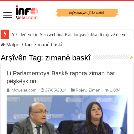
YE derî vekir: Serxwebûna Katalonyayê dîsa di rojevê de ye
Sînorê di navbera Îspanya û Cebelîtariqê de hate rakirin
Malper
/
Tag:
zimanê baskî
Arşîvên Tag:
zimanê baskî
Li Parlamentoya Baskê rapora ziman hat
pêşkêşkirin
infowelat.com
27/05/2014
Rojev
,
Ziman
1,084