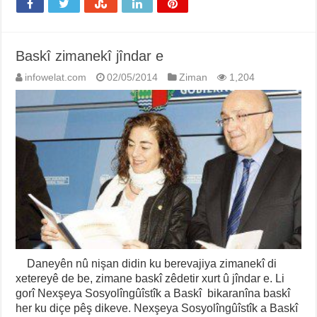
Baskî zimanekî jîndar e
infowelat.com
02/05/2014
Ziman
1,204
Daneyên nû nişan didin ku berevajiya zimanekî di
xetereyê de be, zimane baskî zêdetir xurt û jîndar e. Li
gorî Nexşeya Sosyolîngûîstîk a Baskî bikaranîna baskî
her ku diçe pêş dikeve. Nexşeya Sosyolîngûîstîk a Baskî