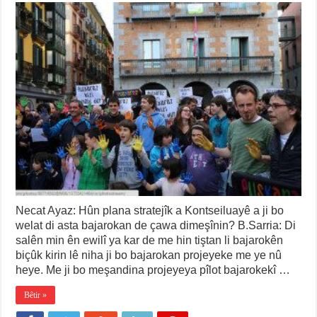
Necat Ayaz: Hûn plana stratejîk a Kontseiluayê a ji bo
welat di asta bajarokan de çawa dimeşînin? B.Sarria: Di
salên min ên ewilî ya kar de me hin tiştan li bajarokên
biçûk kirin lê niha ji bo bajarokan projeyeke me ye nû
heye. Me ji bo meşandina projeyeya pîlot bajarokekî …
Bêtir »