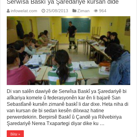
Serwîsa Baskî ya Şaredariyê kursan dide
infowelat.com
25/08/2013
Ziman
964
Di van salên dawiyê de Serwîsa Baskî ya Şaredariyê bi
alîkariya komele û federasyonên kar ên li bajarê San
Sebastîanê kursên zimanê baskî li dar dixe. Heta niha di
van kursan de bi sedan kesên dilxwaz hatine
perwerdekirin. Berpirsê Baskî û Çandê ya Rêvebiriya
Şaredariyê Nerea Txapartegi diyar dike ku …
Bêtir »