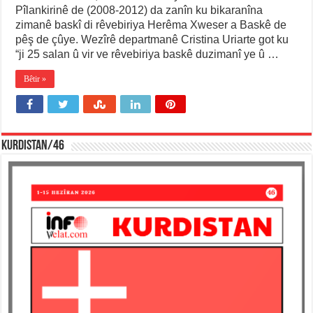
Pîlankirinê de (2008-2012) da zanîn ku bikaranîna
zimanê baskî di rêvebiriya Herêma Xweser a Baskê de
pêş de çûye. Wezîrê departmanê Cristina Uriarte got ku
“ji 25 salan û vir ve rêvebiriya baskê duzimanî ye û …
Bêtir »
KURDISTAN/46