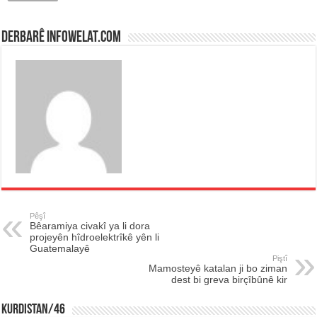
Derbarê infowelat.com
Pêşî
Bêaramiya civakî ya li dora
projeyên hîdroelektrîkê yên li
Guatemalayê
Piştî
Mamosteyê katalan ji bo ziman
dest bi greva birçîbûnê kir
KURDISTAN/46