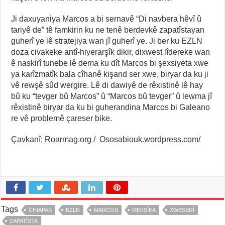
Ji daxuyaniya Marcos a bi sernavê “Di navbera hêvî û
tariyê de” tê famkirin ku ne tenê berdevkê zapatîstayan
guherî ye lê stratejiya wan jî guherî ye. Ji ber ku EZLN
doza civakeke antî-hiyerarşîk dikir, dixwest lîdereke wan
ê naskirî tunebe lê dema ku dît Marcos bi şexsiyeta xwe
ya karîzmatîk bala cîhanê kişand ser xwe, biryar da ku ji
vê rewşê sûd wergire. Lê di dawiyê de rêxistinê lê hay
bû ku “tevger bû Marcos” û “Marcos bû tevger” û lewma jî
rêxistinê biryar da ku bi guherandina Marcos bi Galeano
re vê problemê çareser bike.
Çavkanî: Roarmag.org / Ososabiouk.wordpress.com/
Tags
CHIAPAS
EZLN
MARCOS
MEKSÎKA
XWESERÎ
ZAPATÎSTA