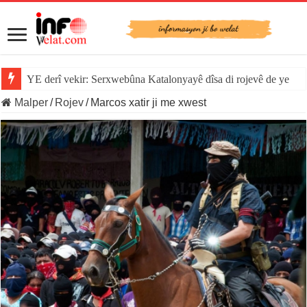
YE derî vekir: Serxwebûna Katalonyayê dîsa di rojevê de ye
Malper
/
Rojev
/
Marcos xatir ji me xwest