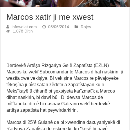
Marcos xatir ji me xwest
infowelat.com
03/06/2014
Rojev
1,078 Dîtin
Berdevkê Artêşa Rizgariya Gelê Zapatîsta (EZLN)
Marcos ku wekî Subcomandante Marcos dihat naskirin, ji
wezîfa xwe vekişiya. Bi vekişîna Marcos re pêvajoyeke
têkoşîna ji bîst salan zêdetir a zapatîstayan ku li
Meksîkayê û cîhanê bi şexsiyeta karîzmatîk a Marcos
dihat naskirin, bi dawî bû. Di dewsa Marcos de
mîlîtaneke din ê bi nasnav Galeano wekî berdevkê
artêşa zapatîsta hat peywirdarkirin.
Marcos di 25’ê Gulanê de bi xwendina daxuyaniyekê di
Radyoya Zapatîsta de eşkere kir ku “kesê bi navê