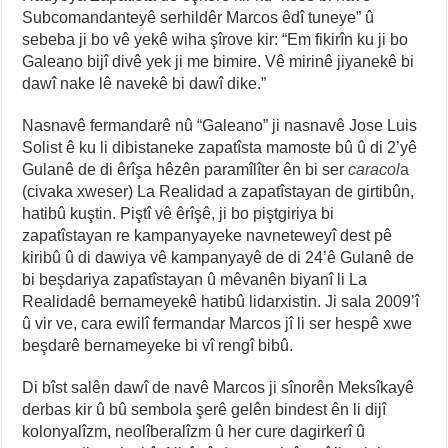
Subcomandanteyê serhildêr Marcos êdî tuneye” û
sebeba ji bo vê yekê wiha şîrove kir: “Em fikirîn ku ji bo
Galeano bijî divê yek ji me bimire. Vê mirinê jiyanekê bi
dawî nake lê navekê bi dawî dike.”
Nasnavê fermandarê nû “Galeano” ji nasnavê Jose Luis
Solist ê ku li dibistaneke zapatîsta mamoste bû û di 2’yê
Gulanê de di êrîşa hêzên paramîlîter ên bi ser
caracol
a
(civaka xweser) La Realidad a zapatîstayan de girtibûn,
hatibû kuştin. Piştî vê êrîşê, ji bo piştgiriya bi
zapatîstayan re kampanyayeke navneteweyî dest pê
kiribû û di dawiya vê kampanyayê de di 24’ê Gulanê de
bi beşdariya zapatîstayan û mêvanên biyanî li La
Realidadê bernameyekê hatibû lidarxistin. Ji sala 2009’î
û vir ve, cara ewilî fermandar Marcos jî li ser hespê xwe
beşdarê bernameyeke bi vî rengî bibû.
Di bîst salên dawî de navê Marcos ji sînorên Meksîkayê
derbas kir û bû sembola şerê gelên bindest ên li dijî
kolonyalîzm, neolîberalîzm û her cure dagirkerî û