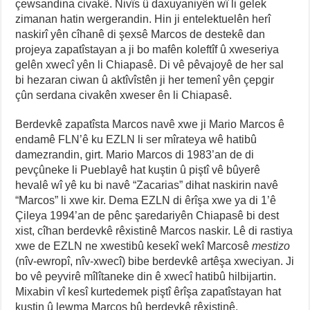
çewsandina civakê. Nivîs û daxuyaniyên wî li gelek
zimanan hatin wergerandin. Hin ji entelektuelên herî
naskirî yên cîhanê di şexsê Marcos de destekê dan
projeya zapatîstayan a ji bo mafên koleftîf û xweseriya
gelên xwecî yên li Chiapasê. Di vê pêvajoyê de her sal
bi hezaran ciwan û aktîvîstên ji her temenî yên çepgir
çûn serdana civakên xweser ên li Chiapasê.
Berdevkê zapatîsta Marcos navê xwe ji Mario Marcos ê
endamê FLN’ê ku EZLN li ser mîrateya wê hatibû
damezrandin, girt. Mario Marcos di 1983’an de di
pevçûneke li Pueblayê hat kuştin û piştî vê bûyerê
hevalê wî yê ku bi navê “Zacarias” dihat naskirin navê
“Marcos” li xwe kir. Dema EZLN di êrîşa xwe ya di 1’ê
Çileya 1994’an de pênc şaredariyên Chiapasê bi dest
xist, cîhan berdevkê rêxistinê Marcos naskir. Lê di rastiya
xwe de EZLN ne xwestibû kesekî wekî Marcosê
mestizo
(nîv-ewropî, nîv-xwecî) bibe berdevkê artêşa xweciyan. Ji
bo vê peyvirê mîlîtaneke din ê xwecî hatibû hilbijartin.
Mixabin vî kesî kurtedemek piştî êrîşa zapatîstayan hat
kuştin û lewma Marcos bû berdevkê rêxistinê.