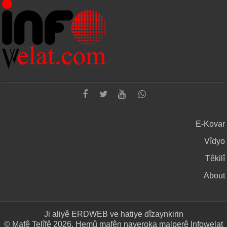
E-Kovar
Vîdyo
Têkilî
About
Ji aliyê
ERDWEB
ve hatiye dîzaynkirin
© Mafê Telîfê 2026, Hemû mafên naveroka malperê Infowelat