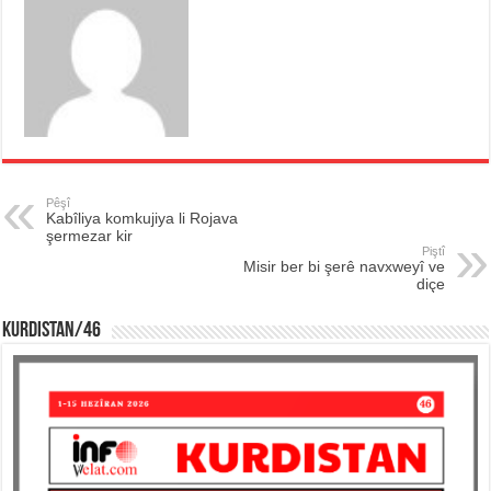
Pêşî
Kabîliya komkujiya li Rojava
şermezar kir
Piştî
Misir ber bi şerê navxweyî ve
diçe
KURDISTAN/46