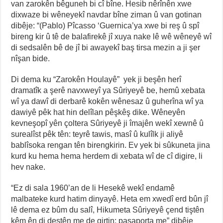
van zarokên bêguneh bi cî bîne. Hesib nêrînên xwe
dixwaze bi wêneyekî navdar bîne ziman û van gotinan
dibêje: “(Pablo) Pîcasso ‘Guernica’ya xwe bi reş û spî
bireng kir û tê de balafirekê jî xuya nake lê wê wêneyê wî
di sedsalên bê de jî bi awayekî baş tirsa mezin a ji şer
nîşan bide.
Di dema ku “Zarokên Houlayê” yek ji beşên herî
dramatîk a şerê navxweyî ya Sûriyeyê be, hemû xebata
wî ya dawî di derbarê kokên wênesaz û guherîna wî ya
dawiyê pêk hat hin delîlan pêşkêş dike. Wêneyên
kevneşopî yên çoltera Sûriyeyê ji îmajên wekî xewnê û
surealîst pêk tên: teyrê tawis, masî û kulîlk ji aliyê
bablîsoka rengan tên birengkirin. Ev yek bi sûkuneta jina
kurd ku hema hema herdem di xebata wî de cî digire, li
hev nake.
“Ez di sala 1960’an de li Hesekê wekî endamê
malbateke kurd hatim dinyayê. Heta em xwedî erd bûn jî
lê dema ez bûm du salî, Hikumeta Sûriyeyê çend tiştên
kêm ên di destên me de girtin: pasaporta me” dibêje