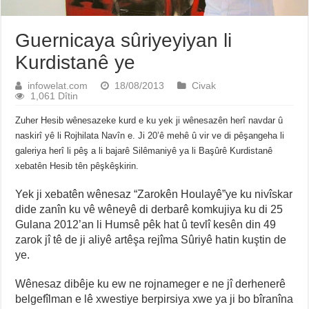
Guernicaya sûriyeyiyan li
Kurdistanê ye
infowelat.com
18/08/2013
Civak
1,061 Dîtin
Zuher Hesib wênesazeke kurd e ku yek ji wênesazên herî navdar û
naskirî yê li Rojhilata Navîn e. Ji 20’ê mehê û vir ve di pêşangeha li
galeriya herî li pêş a li bajarê Silêmaniyê ya li Başûrê Kurdistanê
xebatên Hesib tên pêşkêşkirin.
Yek ji xebatên wênesaz “Zarokên Houlayê”ye ku nivîskar
dide zanîn ku vê wêneyê di derbarê komkujiya ku di 25
Gulana 2012’an li Humsê pêk hat û tevlî kesên din 49
zarok jî tê de ji aliyê artêşa rejîma Sûriyê hatin kuştin de
ye.
Wênesaz dibêje ku ew ne rojnameger e ne jî derhenerê
belgefîlman e lê xwestiye berpirsiya xwe ya ji bo bîranîna