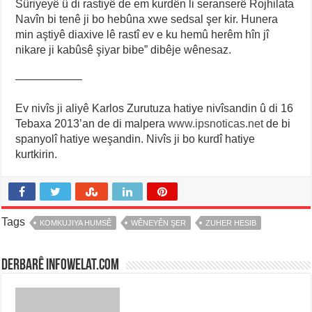
Sûriyeyê û di rastiyê de em kurdên li seranserê Rojhilata
Navîn bi tenê ji bo hebûna xwe sedsal şer kir. Hunera
min aştiyê diaxive lê rastî ev e ku hemû herêm hîn jî
nikare ji kabûsê şiyar bibe” dibêje wênesaz.
——————
Ev nivîs ji aliyê Karlos Zurutuza hatiye nivîsandin û di 16
Tebaxa 2013’an de di malpera
www.ipsnoticas.net
de bi
spanyolî hatiye weşandin. Nivîs ji bo kurdî hatiye
kurtkirin.
Tags
KOMKUJIYA HUMSÊ
WÊNEYÊN ŞER
ZUHER HESIB
Derbarê infowelat.com