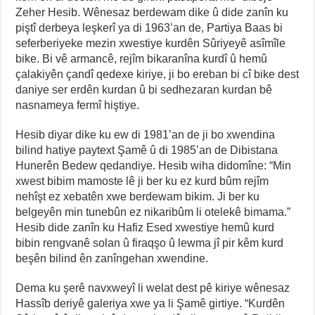
Zeher Hesib. Wênesaz berdewam dike û dide zanîn ku
piştî derbeya leşkerî ya di 1963’an de, Partiya Baas bi
seferberiyeke mezin xwestiye kurdên Sûriyeyê asîmîle
bike. Bi vê armancê, rejîm bikaranîna kurdî û hemû
çalakiyên çandî qedexe kiriye, ji bo ereban bi cî bike dest
daniye ser erdên kurdan û bi sedhezaran kurdan bê
nasnameya fermî hiştiye.
Hesib diyar dike ku ew di 1981’an de ji bo xwendina
bilind hatiye paytext Şamê û di 1985’an de Dibistana
Hunerên Bedew qedandiye. Hesib wiha didomîne: “Min
xwest bibim mamoste lê ji ber ku ez kurd bûm rejîm
nehîşt ez xebatên xwe berdewam bikim. Ji ber ku
belgeyên min tunebûn ez nikaribûm li otelekê bimama.”
Hesib dide zanîn ku Hafiz Esed xwestiye hemû kurd
bibin rengvanê solan û firaqşo û lewma jî pir kêm kurd
beşên bilind ên zanîngehan xwendine.
Dema ku şerê navxweyî li welat dest pê kiriye wênesaz
Hassîb deriyê galeriya xwe ya li Şamê girtiye. “Kurdên