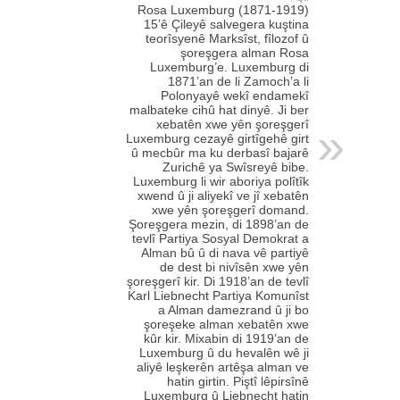
Rosa Luxemburg (1871-1919)
15’ê Çileyê salvegera kuştina
teorîsyenê Marksîst, fîlozof û
şoreşgera alman Rosa
Luxemburg’e. Luxemburg di
1871’an de li Zamoch’a li
Polonyayê wekî endamekî
malbateke cihû hat dinyê. Ji ber
xebatên xwe yên şoreşgerî
Luxemburg cezayê girtîgehê girt
û mecbûr ma ku derbasî bajarê
Zurichê ya Swîsreyê bibe.
Luxemburg li wir aboriya polîtîk
xwend û ji aliyekî ve jî xebatên
xwe yên şoreşgerî domand.
Şoreşgera mezin, di 1898’an de
tevlî Partiya Sosyal Demokrat a
Alman bû û di nava vê partiyê
de dest bi nivîsên xwe yên
şoreşgerî kir. Di 1918’an de tevlî
Karl Liebnecht Partiya Komunîst
a Alman damezrand û ji bo
şoreşeke alman xebatên xwe
kûr kir. Mixabin di 1919’an de
Luxemburg û du hevalên wê ji
aliyê leşkerên artêşa alman ve
hatin girtin. Piştî lêpirsînê
Luxemburg û Liebnecht hatin