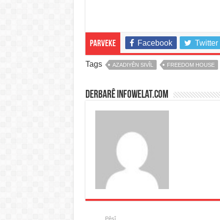
Facebook
Twitter
Parveke
Tags
AZADIYÊN SIVÎL
FREEDOM HOUSE
Derbarê infowelat.com
Pêşî