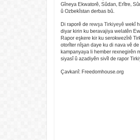
Gîneya Ekwatorê, Sûdan, Erître, Sû
û Ozbekîstan derbas bû.
Di raporê de
rewşa Tirkiyeyê
wekî he
diyar kirin ku beravajiya welatên Ew
Rapor eşkere kir ku serokwezîrê Ti
otorîter nîşan daye ku di nava vê de
kampanyaya li hember rexnegirên me
siyasî û azadiyên sivîl de rapor Tir
Çavkanî: Freedomhouse.org