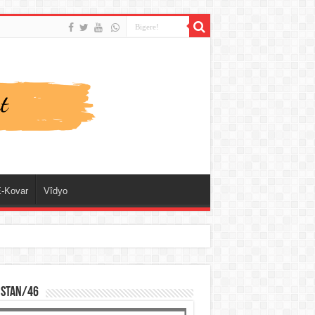
-Kovar
Vîdyo
ISTAN/46