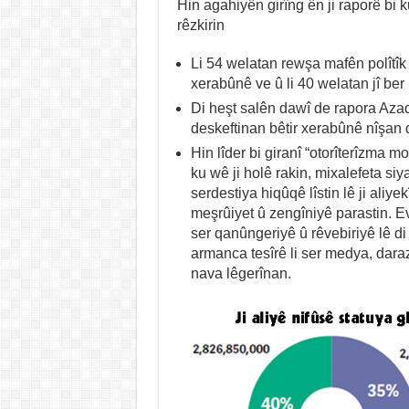
Hin agahiyên girîng ên ji raporê bi k
rêzkirin
Li 54 welatan rewşa mafên polîtîk 
xerabûnê ve û li 40 welatan jî ber
Di heşt salên dawî de rapora Azadi
deskeftinan bêtir xerabûnê nîşan 
Hin lîder bi giranî “otorîterîzma mo
ku wê ji holê rakin, mixalefeta siya
serdestiya hiqûqê lîstin lê ji aliyek
meşrûiyet û zengîniyê parastin. Ev 
ser qanûngeriyê û rêvebiriyê lê 
armanca tesîrê li ser medya, daraz,
nava lêgerînan.