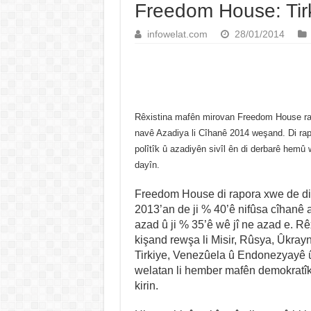
Freedom House: Tirk
infowelat.com
28/01/2014
Rêxistina mafên mirovan Freedom House ra
navê Azadiya li Cîhanê 2014 weşand. Di ra
polîtîk û azadiyên sivîl ên di derbarê hemû 
dayîn.
Freedom House di rapora xwe de diya
2013’an de ji % 40’ê nifûsa cîhanê a
azad û ji % 35’ê wê jî ne azad e. Rêx
kişand rewşa li Misir, Rûsya, Ûkray
Tirkiye, Venezûela û Endonezyayê û 
welatan li hember mafên demokratîk 
kirin.