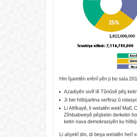
Hin îşaretên erênî yên ji bo sala 201
Azadiyên sivîl lê Tûnûsê pêş ketin
Ji ber hilbijartina serfiraz û rota
Li Afrîkayê, li welatên wekî Malî
Zîmbabweyê pêşketin derketin hol
ketin nava demokrasiyên ku hilbijar
Li aliyekî din, di beşa welatên herî