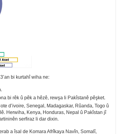
3’an bi kurtahî wiha ne:
.
syona bi rêk û pêk a hêzê, rewşa li Pakîstanê pêşket.
, Cote d’ivoire, Senegal, Madagaskar, Rûanda, Togo û
ê. Herwiha, Kenya, Honduras, Nepal û Pakîstan jî
tininên serfiraz li dar dixin.
 xerab a îsal de Komara Afrîkaya Navîn, Somalî,