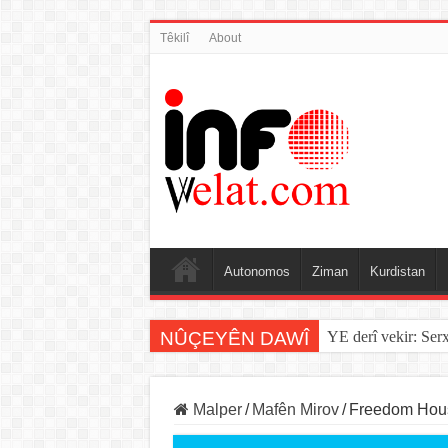
Têkilî
About
Autonomos
Ziman
Kurdistan
NÛÇEYÊN DAWÎ
YE derî vekir: Ser
Sînorê di navbera Î
Malper
/
Mafên Mirov
/
Freedom House