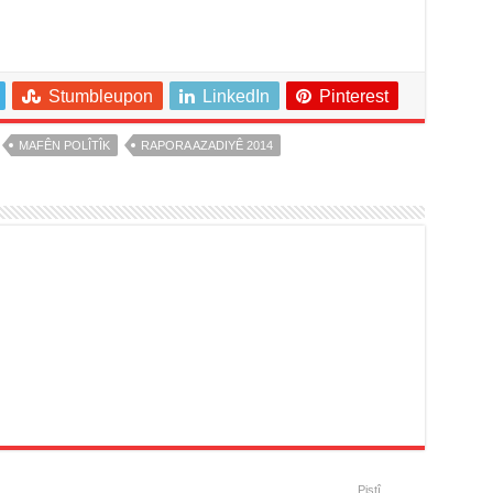
Stumbleupon
LinkedIn
Pinterest
MAFÊN POLÎTÎK
RAPORA AZADIYÊ 2014
Piştî