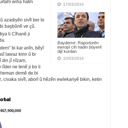
urtahî wiha hatin
17/03/2016
û azadiyên sivîl ber bi
 bi başbûnê ve çû.
ya li Cîhanê ji
da.
Baydemir: Raportorên
ewropî cih nadin bûyerê
dern” bi kar anîn, bêyî
dijî kurdan
sî lawaz kirin û bi
10/03/2016
î din jî nîzam,
lîder ne tenê ji bo li
di heman demê de bi
 civaka sivîl, aborî û hêzên ewlekariyê bikin, ketin