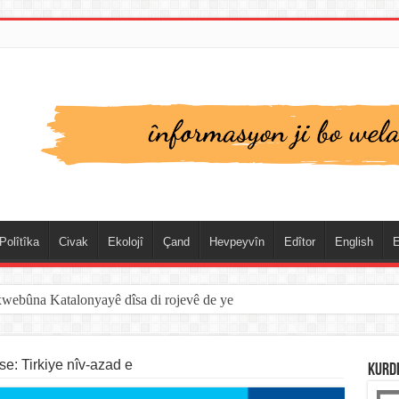
Polîtîka
Civak
Ekolojî
Çand
Hevpeyvîn
Edîtor
English
E
xwebûna Katalonyayê dîsa di rojevê de ye
spanya û Cebelîtariqê de hate rakirin
: Tirkiye nîv-azad e
KURD