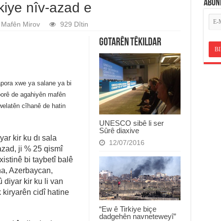
ABON
iye nîv-azad e
Mafên Mirov
929 Dîtin
Gotarên Têkildar
pora xwe ya salane ya bi
porê de agahiyên mafên
welatên cîhanê de hatin
UNESCO sibê li ser
Sûrê diaxive
r kir ku dı sala
12/07/2016
zad, ji % 25 qismî
istinê bi taybetî balê
na, Azerbaycan,
diyar kir ku li van
kiryarên cidî hatine
“Ew ê Tirkiye biçe
dadgehên navneteweyî”