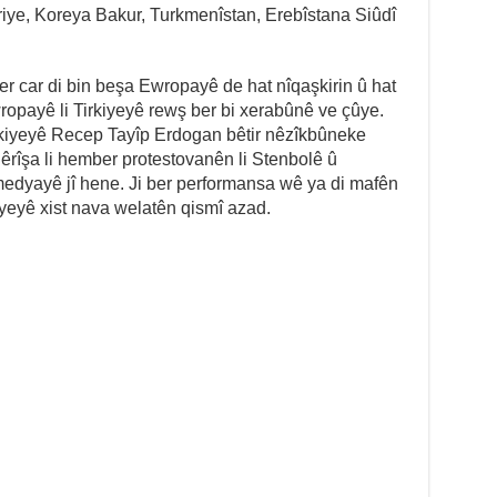
riye, Koreya Bakur, Turkmenîstan, Erebîstana Siûdî
r car di bin beşa Ewropayê de hat nîqaşkirin û hat
ropayê li Tirkiyeyê rewş ber bi xerabûnê ve çûye.
rkiyeyê Recep Tayîp Erdogan bêtir nêzîkbûneke
 êrîşa li hember protestovanên li Stenbolê û
dyayê jî hene. Ji ber performansa wê ya di mafên
kiyeyê xist nava welatên qismî azad.