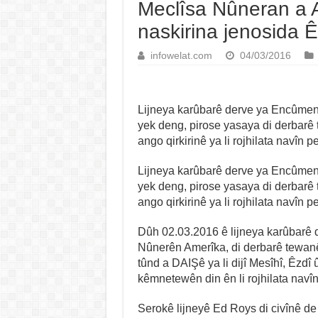
Meclîsa Nûneran a 
naskirina jenosida 
infowelat.com
04/03/2016
Lijneya karûbarê derve ya Encûme
yek deng, pirose yasaya di derbarê
ango qirkirinê ya li rojhilata navîn p
Lijneya karûbarê derve ya Encûme
yek deng, pirose yasaya di derbarê
ango qirkirinê ya li rojhilata navîn p
Dûh 02.03.2016 ê lijneya karûbarê
Nûnerên Amerîka, di derbarê tewanê
tûnd a DAIŞê ya li dijî Mesîhî, Êzdî 
kêmnetewên din ên li rojhilata navîn 
Serokê lijneyê Ed Roys di civînê de