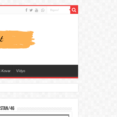
-Kovar
Vîdyo
ISTAN/46