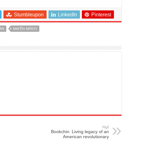
Stumbleupon
LinkedIn
Pinterest
AN
MAFÊN MIROV
Piştî
Bookchin: Living legacy of an
American revolutionary