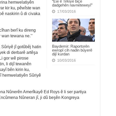
“Ew ê Tirkiye biçe
kirina hemwelatiyên
dadgehên navneteweyî”
yar kir ku, pêwîste wan
17/03/2016
ê naskirin û di civaka
îhan berî ku direng
 wan tewana ne.’’
Baydemir: Raportorên
 Sûriyê jî gotûbêj hatin
ewropî cih nadin bûyerê
yek di derbarê artêşa
dijî kurdan
Li gor wê pirose
10/03/2016
n, li dijî tewanên
sayî bên kirin ku,
jî hemwelatiyên Sûriyê
na Nûnerên Amerîkayê Ed Roys ê li ser partiya
ncûmena Nûneran jî, ji dû beşên Kongreya