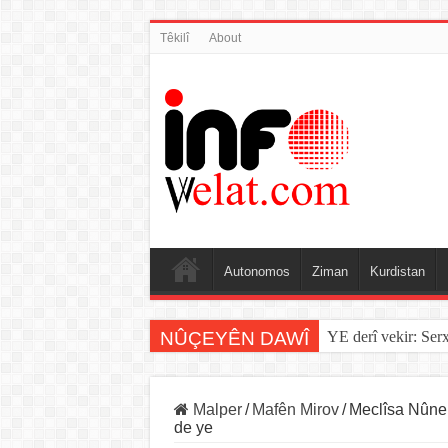
Têkilî
About
Autonomos
Ziman
Kurdistan
NÛÇEYÊN DAWÎ
YE derî vekir: Ser
Malper
/
Mafên Mirov
/
Meclîsa Nûner
de ye