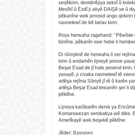
serjêkirin, destdirêjiya seksî û kole
Mesîhî û Êzdî ji aliyê DAIŞê ve û di
pêkanîne wek jenosid ango qirkirin b
navnetewî de bê belav kirin.
Roys herwaha ragehand: ‘’Pêwîste c
bimîne, pêkanîn xwe hebe li hember
Di rûniştinê de herwaha li ser rejîma
kirin û endamên lijneyê pirose yasa
Beşar Esad de jî hate pesend kirin. 
yasayê, ji civaka navnetewî tê xwesti
artêşa rejîma Sûriyê jî rê û karên ya
artêşa Beşar Esad tewanên şer li di
pêktîne.
Lijneya karûbarên derve ya Encûme
Komarxwezan serokatiya wê dike. E
Amerîkayê wek beşekê pêktîne.
Jêder:
Basnews