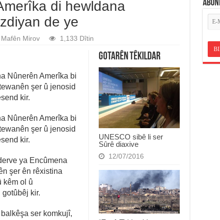
ABON
Amerîka di hewldana
Êzdiyan de ye
Mafên Mirov
1,133 Dîtin
Gotarên Têkildar
na Nûnerên Amerîka bi
 tewanên şer û jenosid
esend kir.
na Nûnerên Amerîka bi
 tewanên şer û jenosid
UNESCO sibê li ser
esend kir.
Sûrê diaxive
12/07/2016
 derve ya Encûmena
n şer ên rêxistina
û kêm ol û
gotûbêj kir.
 balkêşa ser komkujî,