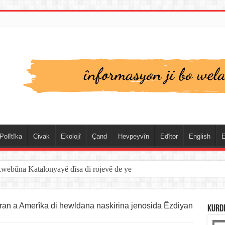
Polîtîka
Civak
Ekolojî
Çand
Hevpeyvîn
Edîtor
English
E
xwebûna Katalonyayê dîsa di rojevê de ye
an a Amerîka di hewldana naskirina jenosida Êzdiyan
KURD