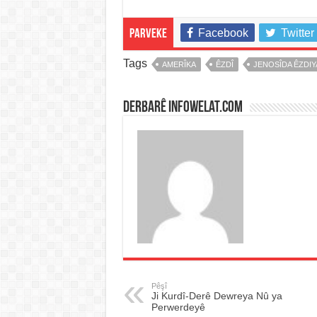
Facebook
Twitter
Parveke
Tags
AMERÎKA
ÊZDÎ
JENOSÎDA ÊZDIY
Derbarê infowelat.com
Pêşî
Ji Kurdî-Derê Dewreya Nû ya
Perwerdeyê