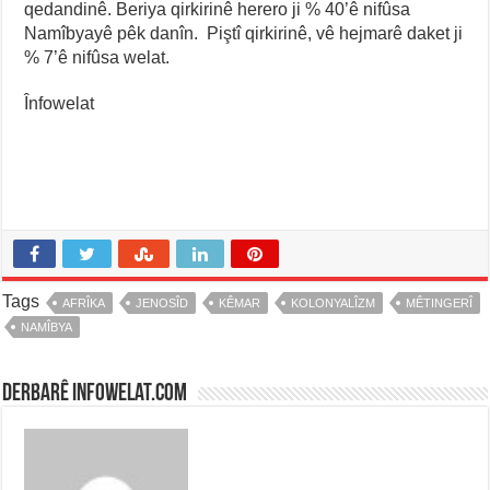
qedandinê. Beriya qirkirinê herero ji % 40’ê nifûsa
Namîbyayê pêk danîn. Piştî qirkirinê, vê hejmarê daket ji
% 7’ê nifûsa welat.
Înfowelat
Tags
AFRÎKA
JENOSÎD
KÊMAR
KOLONYALÎZM
MÊTINGERÎ
NAMÎBYA
Derbarê infowelat.com