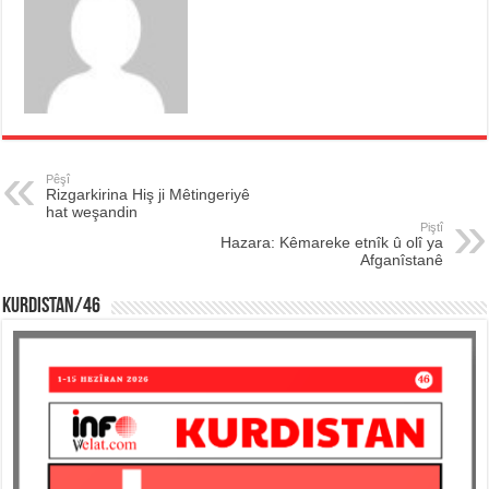
Pêşî
Rizgarkirina Hiş ji Mêtingeriyê
hat weşandin
Piştî
Hazara: Kêmareke etnîk û olî ya
Afganîstanê
KURDISTAN/46