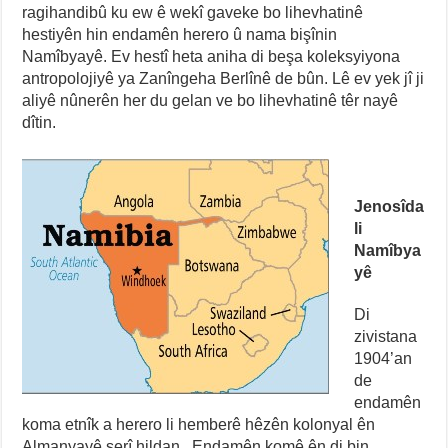
ragihandibû ku ew ê wekî gaveke bo lihevhatinê
hestiyên hin endamên herero û nama bişînin
Namîbyayê. Ev hestî heta aniha di beşa koleksyiyona
antropolojiyê ya Zanîngeha Berlînê de bûn. Lê ev yek jî ji
aliyê nûnerên her du gelan ve bo lihevhatinê têr nayê
dîtin.
Jenosîda
li
Namîbya
yê
Di
zivistana
1904’an
de
endamên
koma etnîk a herero li hemberê hêzên kolonyal ên
Almanyayê serî hildan. Endamên komê ên di bin