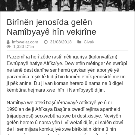
Birînên jenosîda gelên
Namîbyayê hîn vekirîne
infowelat.com
31/08/2018
Civak
1,333 Dîtin
Parzemîna herî zêde rastî mêtingeriya (kolonyalîzm)
Ewrûpayê hatiye Afrîka’ye. Dewletên mêtinger ên ewrûpî
ne tenê dest danîne ser hemû çavkaniyên aboriyê yê
parzemîna reşik lê li dijî hin komên etnîk jenosîdê mezin
jî pêk anîne. Du ji van koman herero û nama ne û digel
kêmbûna hejmara xwe hîn li Namîbyayê dijîn.
Namîbya welatekî başûrêroavayê Afrîkayê ye û di
1990’an de ji Afrîkaya Başûr a xwedî rejîma apartheid
(nîjadperest) serxwebûna xwe bi dest xistiye. Neviyên
gelên herero û nama yên li vî welatî dijîn, di salên dawî
de li ser mijara komkujiyê xwe birêxistin kirine û hin