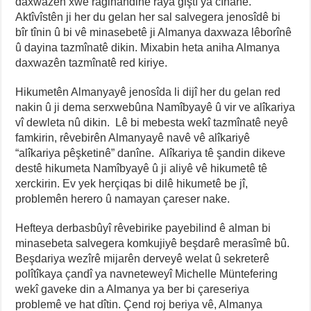
daxwazên xwe ragihandine raya giştî ya cîhanê.
Aktîvîstên ji her du gelan her sal salvegera jenosîdê bi
bîr tînin û bi vê minasebetê ji Almanya daxwaza lêborînê
û dayina tazmînatê dikin. Mixabin heta aniha Almanya
daxwazên tazmînatê red kiriye.
Hikumetên Almanyayê jenosîda li dijî her du gelan red
nakin û ji dema serxwebûna Namîbyayê û vir ve alîkariya
vî dewleta nû dikin. Lê bi mebesta wekî tazmînatê neyê
famkirin, rêvebirên Almanyayê navê vê alîkariyê
“alîkariya pêşketinê” danîne. Alîkariya tê şandin dikeve
destê hikumeta Namîbyayê û ji aliyê vê hikumetê tê
xerckirin. Ev yek herçiqas bi dilê hikumetê be jî,
problemên herero û namayan çareser nake.
Hefteya derbasbûyî rêvebirike payebilind ê alman bi
minasebeta salvegera komkujiyê beşdarê merasîmê bû.
Beşdariya wezîrê mijarên derveyê welat û sekreterê
polîtîkaya çandî ya navneteweyî Michelle Müntefering
wekî gaveke din a Almanya ya ber bi çareseriya
problemê ve hat dîtin. Çend roj beriya vê, Almanya