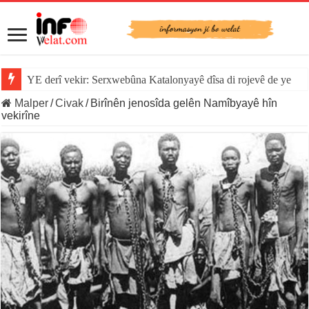
YE derî vekir: Serxwebûna Katalonyayê dîsa di rojevê de ye
Malper
/
Civak
/
Birînên jenosîda gelên Namîbyayê hîn
vekirîne