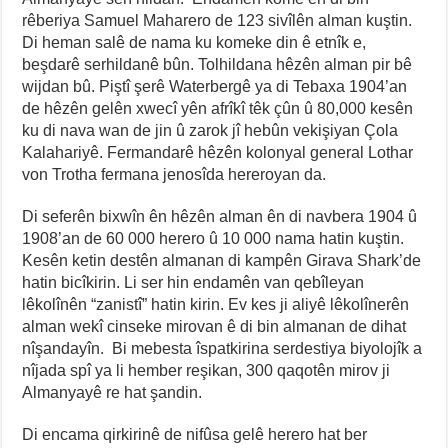
rêberiya Samuel Maharero de 123 sivîlên alman kuştin.
Di heman salê de nama ku komeke din ê etnîk e,
beşdarê serhildanê bûn. Tolhildana hêzên alman pir bê
wijdan bû. Piştî şerê Waterbergê ya di Tebaxa 1904’an
de hêzên gelên xwecî yên afrîkî têk çûn û 80,000 kesên
ku di nava wan de jin û zarok jî hebûn vekişiyan Çola
Kalahariyê. Fermandarê hêzên kolonyal general Lothar
von Trotha fermana jenosîda hereroyan da.
Di seferên bixwîn ên hêzên alman ên di navbera 1904 û
1908’an de 60 000 herero û 10 000 nama hatin kuştin.
Kesên ketin destên almanan di kampên Girava Shark’de
hatin bicîkirin. Li ser hin endamên van qebîleyan
lêkolînên “zanistî” hatin kirin. Ev kes ji aliyê lêkolînerên
alman wekî cinseke mirovan ê di bin almanan de dihat
nîşandayîn. Bi mebesta îspatkirina serdestiya biyolojîk a
nîjada spî ya li hember reşikan, 300 qaqotên mirov ji
Almanyayê re hat şandin.
Di encama qirkirinê de nifûsa gelê herero hat ber