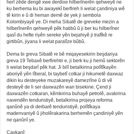
herî zêde dengê xwe derdixe hilberînerên qehweyê ne
ku berhema ku bi awayekî berfireh li welat çandiniya wê
tê kirin e û di heman demê de yek ji sembola
Kolombiyayê ye. Di meha Sibatê de greveke mezin a
hilberînerên qehweyê pêk hatibû û ji ber ku hilberîner
qasî du hefte riyên sereke yên bejahiyê ji trafîkê re
girtibûn, jiyana li welat paralîze bûbû.
Dema bi greva Sibatê re bê miqayesekirin beşdariya
greva 19 Tebaxê berfirehtir e, ji berk ku ji hemû sektorên
li welat beşdarî pêk hat. Ji bilî betalkirina polîtîkayên
aboriyê yên lîberal, bi taybetî cotkar ji hikumetê daxwaz
dikin ku desteyeke muzakareyê damezrîne û di vê
desteyê de li ser daxwazên wan bisekine. Çend ji
daxwazên cotkaran, kêmkirina buhayê petrolê, avakirina
navendên tenduristiyê, betalkirina projeya reforma
qanûnê ya di derbarê tenduristiyê, polîtîkaya
madenvaniyê û jiholêrakarina berhemên çandiniyê yên
ne qanûnî ye.
Çavkanî: