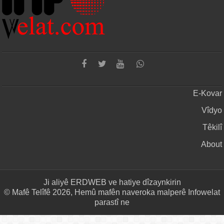
E-Kovar
Vîdyo
Têkilî
About
Ji aliyê
ERDWEB
ve hatiye dîzaynkirin
© Mafê Telîfê 2026, Hemû mafên naveroka malperê Infowelat
parastî ne