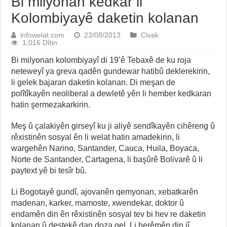
Bi milyonan kedkar li
Kolombiyayê daketin kolanan
infowelat.com
23/08/2013
Civak
1,016 Dîtin
Bi milyonan kolombiyayî di 19’ê Tebaxê de ku roja
neteweyî ya greva qadên gundewar hatibû deklerekirin,
li gelek bajaran daketin kolanan. Di meşan de
polîtîkayên neoliberal a dewletê yên li hember kedkaran
hatin şermezakarkirin.
Meş û çalakiyên girseyî ku ji aliyê sendîkayên cihêreng û
rêxistinên sosyal ên li welat hatin amadekirin, li
wargehên Narino, Santander, Cauca, Huila, Boyaca,
Norte de Santander, Cartagena, li başûrê Bolivarê û li
paytext yê bi tesîr bû.
Li Bogotayê gundî, ajovanên qemyonan, xebatkarên
madenan, karker, mamoste, xwendekar, doktor û
endamên din ên rêxistinên sosyal tev bi hev re daketin
kolanan û destekê dan doza gel. Li herêmên din jî