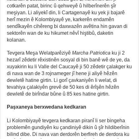
cotkarên patat, birinc û qehweyê û hilberînerên şîr
meşiyan. Li aliyekî din, li Cartagenayê ku yek ji bajarê
herî mezin ê Kolombiyayê ye, karkerên endamên
sendîkayên cihêreng bi daxwazên avêtina hin gavan di
sektorên wan de ku hikumet nêvî hiştibû, daketin
kolanan.
Tevgera Meşa Welatparêziyê
Marcha Patriotica
ku ji 2
hezarî zêdetir rêxistinên sosyal di bin banê wê de ye, da
xuyakirin ku li Valle del Caucayê ji 50 zêdetir çalakger ku
di nava wan de 3 rojnameger jî hene ji aliyê hêzên
dewletê hatine girtin. Li gorî çavkaniyên li welat, di
tevahiya çalakiyên grevê de 50 kes di êrîşên hêzên
dewletê de birîndar bûne û 85 kes hatine girtin.
Paşxaneya berxwedana kedkaran
Li Kolombiyayê tevgera kedkaran piranî li ser bingeha
problemên gundiyên ku çandiniyê dikin û şîr hildiberînin
bilind dibe. Di nava van derdorên berfireh de derdora ku