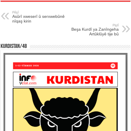
Pêşî
Asûrî xweserî û serxwebûnê
nîqaş kirin
Piştî
Beşa Kurdî ya Zanîngeha
Artûklûyê tije bû
KURDISTAN/48