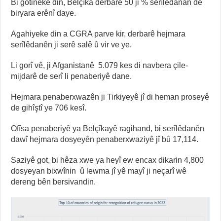
Bi gotineke din, Belçîka derbarê 50 ji % serîlêdanan de
biryara erênî daye.
Agahiyeke din a CGRA parve kir, derbarê hejmara
serîlêdanên ji serê salê û vir ve ye.
Li gorî vê, ji Afganistanê 5.079 kes di navbera çile-
mijdarê de serî li penaberiyê dane.
Hejmara penaberxwazên ji Tirkiyeyê jî di heman proseyê
de gihîştî ye 706 kesî.
Ofîsa penaberiyê ya Belçîkayê ragihand, bi serîlêdanên
dawî hejmara dosyeyên penaberxwaziyê jî bû 17,114.
Saziyê got, bi hêza xwe ya heyî ew encax dikarin 4,800
dosyeyan bixwînin û lewma jî yê mayî ji neçarî wê
dereng bên bersivandin.