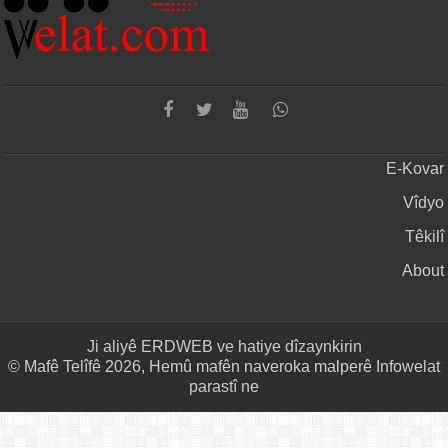
E-Kovar
Vîdyo
Têkilî
About
Ji aliyê
ERDWEB
ve hatiye dîzaynkirin
© Mafê Telîfê 2026, Hemû mafên naveroka malperê Infowelat
parastî ne