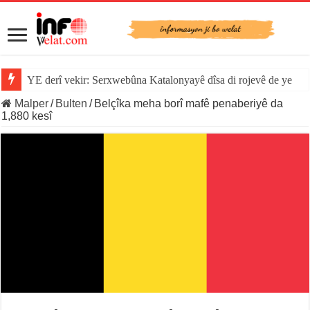
YE derî vekir: Serxwebûna Katalonyayê dîsa di rojevê de ye
Malper
/
Bulten
/
Belçîka meha borî mafê penaberiyê da
1,880 kesî