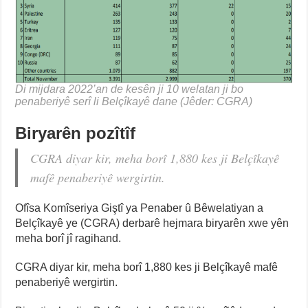
Di mijdara 2022’an de kesên ji 10 welatan ji bo
penaberiyê serî li Belçîkayê dane (Jêder: CGRA)
Biryarên pozîtîf
CGRA diyar kir, meha borî 1,880 kes ji Belçîkayê
mafê penaberiyê wergirtin.
Ofîsa Komîseriya Giştî ya Penaber û Bêwelatiyan a
Belçîkayê ye (CGRA) derbarê hejmara biryarên xwe yên
meha borî jî ragihand.
CGRA diyar kir, meha borî 1,880 kes ji Belçîkayê mafê
penaberiyê wergirtin.