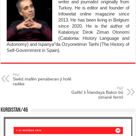
writer and journalist originally from
Turkey. He is editor and founder of
Infowelat online magazine since
2013. He has been living in Belgium
since 2020. He is the author of
Katalonya: Dirok Ziman Otonomi
(Catalonia: History Language and
Autonomy) and Ispanya”da Ozyonetimin Tarihi (The History of
Self-Government in Spain).
Pêşî
Swêd mafên penaberan ji holê
radike
Piştî
Galîkî li Îrlandaya Bakur bû
zimanê fermî
KURDISTAN/46