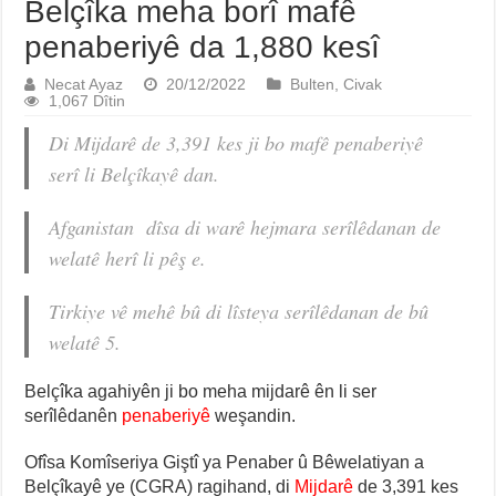
Belçîka meha borî mafê
penaberiyê da 1,880 kesî
Necat Ayaz
20/12/2022
Bulten
,
Civak
1,067 Dîtin
Di Mijdarê de 3,391 kes ji bo mafê penaberiyê
serî li Belçîkayê dan.
Afganistan dîsa di warê hejmara serîlêdanan de
welatê herî li pêş e.
Tirkiye vê mehê bû di lîsteya serîlêdanan de bû
welatê 5.
Belçîka agahiyên ji bo meha mijdarê ên li ser
serîlêdanên
penaberiyê
weşandin.
Ofîsa Komîseriya Giştî ya Penaber û Bêwelatiyan a
Belçîkayê ye (CGRA) ragihand, di
Mijdarê
de 3,391 kes