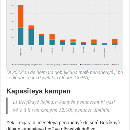
Di 2022’an de hejmara qebûlkirina mafê penaberiyê ji bo
serîlêdanên ji 10 welatan (Jêder: CGRA)
Kapasîteya kampan
Li Belçîkayê hejmara kampên penaberan bi qasî
94’e û li van kampan 32,000 penaber dimînin.
Yek ji mijara di meseleya penaberiyê de serê Belçîkayê
dêşîne kapasîteya heyî ya pêşwazîkirinê ye.