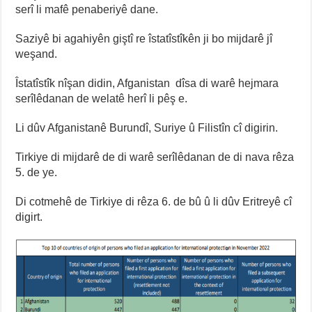
serî li mafê penaberiyê dane.
Saziyê bi agahiyên giştî re îstatîstîkên ji bo mijdarê jî
weşand.
Îstatîstîk nîşan didin, Afganistan dîsa di warê hejmara
serîlêdanan de welatê herî li pêş e.
Li dûv Afganistanê Burundî, Suriye û Filistîn cî digirin.
Tirkiye di mijdarê de di warê serîlêdanan de di nava rêza
5. de ye.
Di cotmehê de Tirkiye di rêza 6. de bû û li dûv Eritreyê cî
digirt.