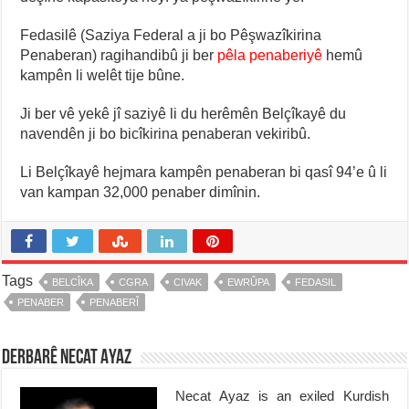
Fedasilê (Saziya Federal a ji bo Pêşwazîkirina
Penaberan) ragihandibû ji ber
pêla penaberiyê
hemû
kampên li welêt tije bûne.
Ji ber vê yekê jî saziyê li du herêmên Belçîkayê du
navendên ji bo bicîkirina penaberan vekiribû.
Li Belçîkayê hejmara kampên penaberan bi qasî 94’e û li
van kampan 32,000 penaber dimînin.
Tags
BELCÎKA
CGRA
CIVAK
EWRÛPA
FEDASIL
PENABER
PENABERÎ
Derbarê Necat Ayaz
Necat Ayaz is an exiled Kurdish