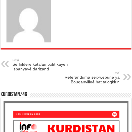
Pêşî
Serhildêrê katalan polîtîkayên
Îspanyayê darizand
Piştî
Referandûma serxwebûnê ya
Bouganvilleê hat taloqkirin
KURDISTAN/46