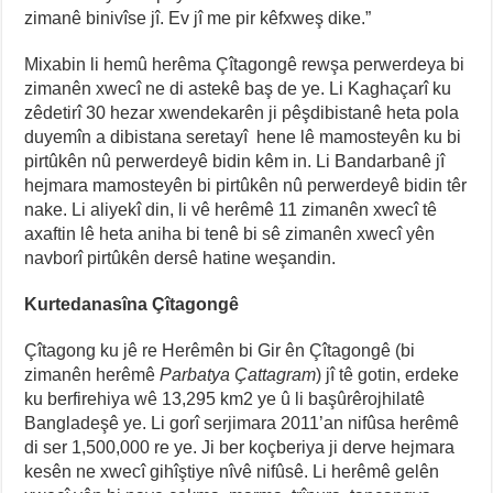
zimanê binivîse jî. Ev jî me pir kêfxweş dike.”
Mixabin li hemû herêma Çîtagongê rewşa perwerdeya bi
zimanên xwecî ne di astekê baş de ye. Li Kaghaçarî ku
zêdetirî 30 hezar xwendekarên ji pêşdibistanê heta pola
duyemîn a dibistana seretayî hene lê mamosteyên ku bi
pirtûkên nû perwerdeyê bidin kêm in. Li Bandarbanê jî
hejmara mamosteyên bi pirtûkên nû perwerdeyê bidin têr
nake. Li aliyekî din, li vê herêmê 11 zimanên xwecî tê
axaftin lê heta aniha bi tenê bi sê zimanên xwecî yên
navborî pirtûkên dersê hatine weşandin.
Kurtedanasîna Çîtagongê
Çîtagong ku jê re Herêmên bi Gir ên Çîtagongê (bi
zimanên herêmê
Parbatya Çattagram
) jî tê gotin, erdeke
ku berfirehiya wê 13,295 km2 ye û li başûrêrojhilatê
Bangladeşê ye. Li gorî serjimara 2011’an nifûsa herêmê
di ser 1,500,000 re ye. Ji ber koçberiya ji derve hejmara
kesên ne xwecî gihîştiye nîvê nifûsê. Li herêmê gelên