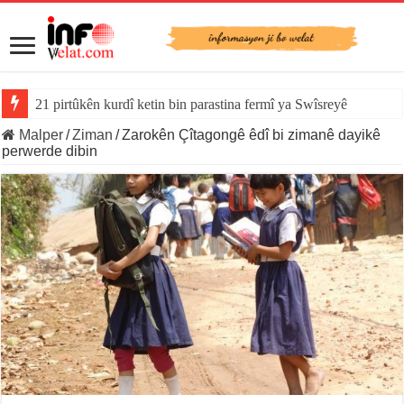
21 pirtûkên kurdî ketin bin parastina fermî ya Swîsreyê
Malper
/
Ziman
/
Zarokên Çîtagongê êdî bi zimanê dayikê
perwerde dibin