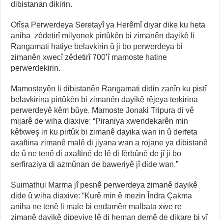
dibistanan dikirin.
Ofîsa Perwerdeya Seretayî ya Herêmî diyar dike ku heta
aniha zêdetirî milyonek pirtûkên bi zimanên dayikê li
Rangamati hatiye belavkirin û ji bo perwerdeya bi
zimanên xwecî zêdetirî 700’î mamoste hatine
perwerdekirin.
Mamosteyên li dibistanên Rangamati didin zanîn ku pistî
belavkirina pirtûkên bi zimanên dayikê rêjeya terkirina
perwerdeyê kêm bûye. Mamoste Jonaki Tripura di vê
mijarê de wiha diaxive: “Piraniya xwendekarên min
kêfxweş in ku pirtûk bi zimanê dayika wan in û derfeta
axaftina zimanê malê di jiyana wan a rojane ya dibistanê
de û ne tenê di axaftinê de lê di fêrbûnê de jî ji bo
serfiraziya di azmûnan de baweriyê jî dide wan.”
Suimathui Marma jî pesnê perwerdeya zimanê dayikê
dide û wiha diaxive: “Kurê min ê mezin Îndra Çakma
aniha ne tenê li male bi endamên malbata xwe re
zimanê dayikê dipeyive lê di heman demê de dikare bi vî