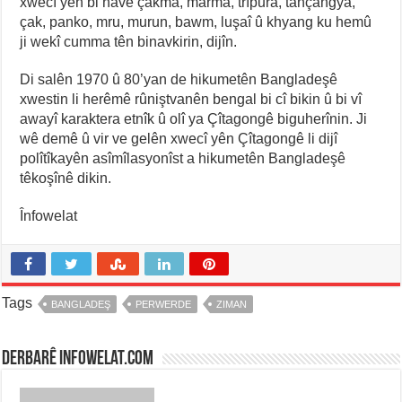
xwecî yên bi nave çakma, marma, trîpura, tançangya,
çak, panko, mru, murun, bawm, luşaî û khyang ku hemû
ji wekî cumma tên binavkirin, dijîn.
Di salên 1970 û 80’yan de hikumetên Bangladeşê
xwestin li herêmê rûniştvanên bengal bi cî bikin û bi vî
awayî karaktera etnîk û olî ya Çîtagongê biguherînin. Ji
wê demê û vir ve gelên xwecî yên Çîtagongê li dijî
polîtîkayên asîmîlasyonîst a hikumetên Bangladeşê
têkoşînê dikin.
Înfowelat
Tags
BANGLADEŞ
PERWERDE
ZIMAN
Derbarê infowelat.com