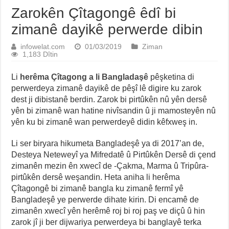
Zarokên Çîtagongê êdî bi
zimanê dayikê perwerde dibin
infowelat.com
01/03/2019
Ziman
1,183 Dîtin
Li
herêma Çîtagong a li Bangladaşê
pêşketina di
perwerdeya zimanê dayikê de pêşî lê digire ku zarok
dest ji dibistanê berdin. Zarok bi pirtûkên nû yên dersê
yên bi zimanê wan hatine nivîsandin û ji mamosteyên nû
yên ku bi zimanê wan perwerdeyê didin kêfxweş in.
Li ser biryara hikumeta Bangladeşê ya di 2017’an de,
Desteya Neteweyî ya Mifredatê û Pirtûkên Dersê di çend
zimanên mezin ên xwecî de -Çakma, Marma û Tripûra-
pirtûkên dersê weşandin. Heta aniha li herêma
Çîtagongê bi zimanê bangla ku zimanê fermî yê
Bangladeşê ye perwerde dihate kirin. Di encamê de
zimanên xwecî yên herêmê roj bi roj paş ve diçû û hin
zarok jî ji ber dijwariya perwerdeya bi banglayê terka