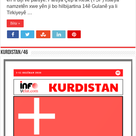
namzetên xwe yên ji bo hilbijartina 14ê Gulanê ya li
Tirkiyeyê …
Bêtir »
KURDISTAN/46