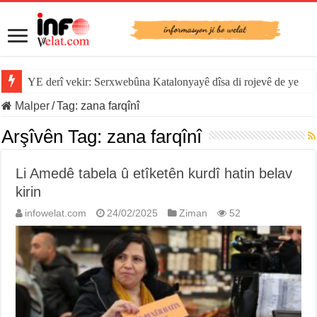
YE derî vekir: Serxwebûna Katalonyayê dîsa di rojevê de ye
Malper
/
Tag:
zana farqînî
Arşîvên Tag:
zana farqînî
Li Amedê tabela û etîketên kurdî hatin belav
kirin
infowelat.com
24/02/2025
Ziman
52