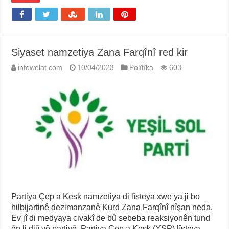
Siyaset namzetiya Zana Farqînî red kir
infowelat.com
10/04/2023
Polîtîka
603
Partiya Çep a Kesk namzetiya di lîsteya xwe ya ji bo
hilbijartinê dezimanzanê Kurd Zana Farqînî nîşan neda.
Ev jî di medyaya civakî de bû sebeba reaksiyonên tund
ên li dijî vê partiyê. Partiya Çep a Kesk (YSP) lîsteya