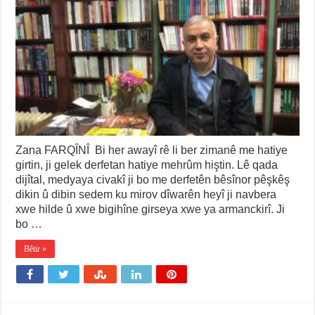
Zana FARQÎNÎ Bi her awayî rê li ber zimanê me hatiye
girtin, ji gelek derfetan hatiye mehrûm hiştin. Lê qada
dijîtal, medyaya civakî ji bo me derfetên bêsînor pêşkêş
dikin û dibin sedem ku mirov dîwarên heyî ji navbera
xwe hilde û xwe bigihîne girseya xwe ya armanckirî. Ji
bo …
Bêtir »