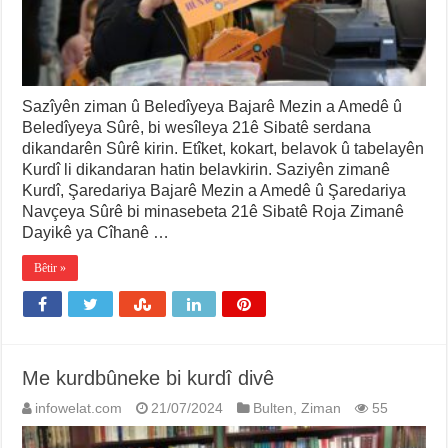
Sazîyên ziman û Beledîyeya Bajarê Mezin a Amedê û
Beledîyeya Sûrê, bi wesîleya 21ê Sibatê serdana
dikandarên Sûrê kirin. Etîket, kokart, belavok û tabelayên
Kurdî li dikandaran hatin belavkirin. Saziyên zimanê
Kurdî, Şaredariya Bajarê Mezin a Amedê û Şaredariya
Navçeya Sûrê bi minasebeta 21ê Sibatê Roja Zimanê
Dayikê ya Cîhanê …
Bêtir »
Me kurdbûneke bi kurdî divê
infowelat.com
21/07/2024
Bulten
,
Ziman
55