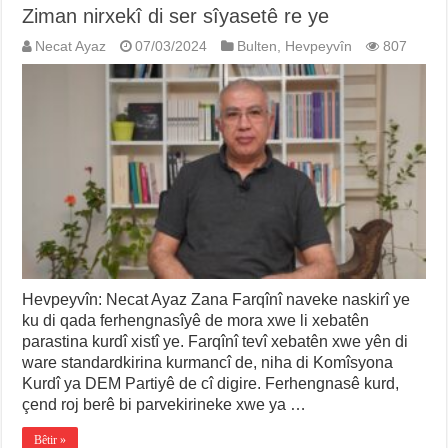
Ziman nirxekî di ser sîyasetê re ye
Necat Ayaz
07/03/2024
Bulten
,
Hevpeyvîn
807
Hevpeyvîn: Necat Ayaz Zana Farqînî naveke naskirî ye
ku di qada ferhengnasîyê de mora xwe li xebatên
parastina kurdî xistî ye. Farqînî tevî xebatên xwe yên di
ware standardkirina kurmancî de, niha di Komîsyona
Kurdî ya DEM Partiyê de cî digire. Ferhengnasê kurd,
çend roj berê bi parvekirineke xwe ya …
Bêtir »