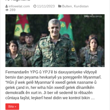
infowelat.com
11/11/2023
Bulten
,
Kurdistan
289
Fermandarên YPG û YPJ’ê bi daxuyaniyeke vîdyoyê
bersiv dan peyama hevkariyê ya şoreşgerên Myanmarî.
“Hûn jî wek gelê Myanmar’ê xwedî gelek nasname û
gelek çand in, her wiha hûn xwedî gelek dînamîkên
demokratîk ên xurt in. Ji ber vê sedemê bi rêbazên
cûntaya faşîst, leşkerî hewl didin we kontrol bikin …
Bêtir »