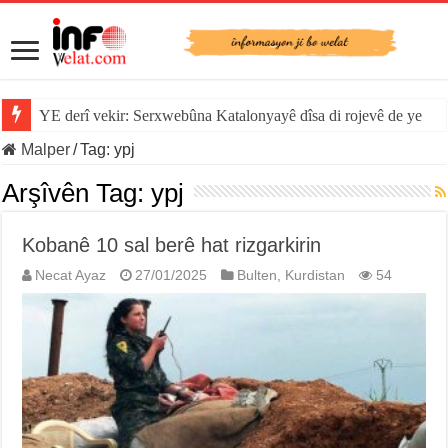
YE derî vekir: Serxwebûna Katalonyayê dîsa di rojevê de ye
Malper
/
Tag:
ypj
Arşîvên Tag:
ypj
Kobanê 10 sal berê hat rizgarkirin
Necat Ayaz
27/01/2025
Bulten
,
Kurdistan
54