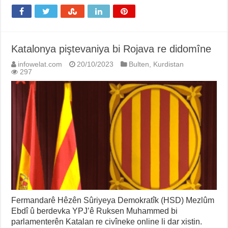
Katalonya piştevaniya bi Rojava re didomîne
infowelat.com
20/10/2023
Bulten
,
Kurdistan
297
Fermandarê Hêzên Sûriyeya Demokratîk (HSD) Mezlûm
Ebdî û berdevka YPJ’ê Ruksen Muhammed bi
parlamenterên Katalan re civîneke online li dar xistin.