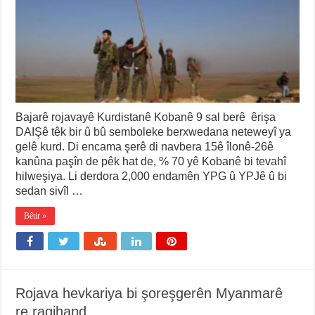
Bajarê rojavayê Kurdistanê Kobanê 9 sal berê êrişa
DAIŞê têk bir û bû semboleke berxwedana neteweyî ya
gelê kurd. Di encama şerê di navbera 15ê îlonê-26ê
kanûna paşîn de pêk hat de, % 70 yê Kobanê bi tevahî
hilweşiya. Li derdora 2,000 endamên YPG û YPJê û bi
sedan sivîl …
Bêtir »
Rojava hevkariya bi şoreşgerên Myanmarê
re ragihand