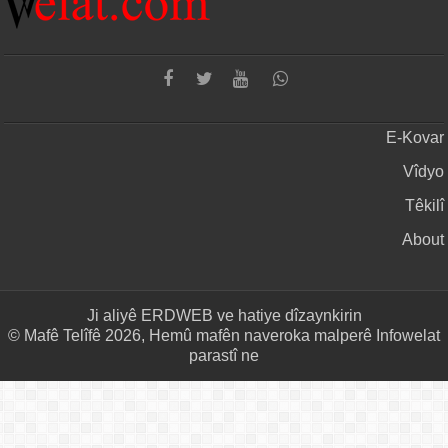
E-Kovar
Vîdyo
Têkilî
About
Ji aliyê
ERDWEB
ve hatiye dîzaynkirin
© Mafê Telîfê 2026, Hemû mafên naveroka malperê Infowelat
parastî ne