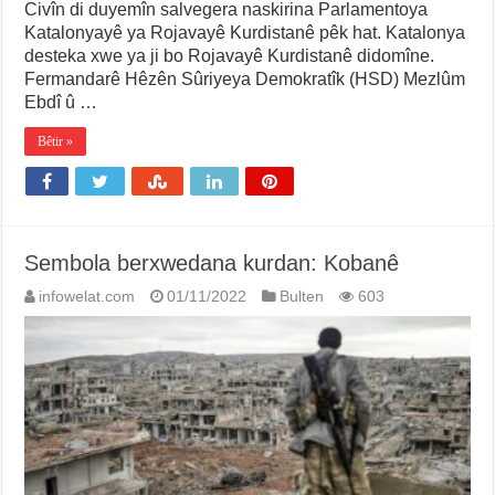
Civîn di duyemîn salvegera naskirina Parlamentoya
Katalonyayê ya Rojavayê Kurdistanê pêk hat. Katalonya
desteka xwe ya ji bo Rojavayê Kurdistanê didomîne.
Fermandarê Hêzên Sûriyeya Demokratîk (HSD) Mezlûm
Ebdî û …
Bêtir »
Sembola berxwedana kurdan: Kobanê
infowelat.com
01/11/2022
Bulten
603