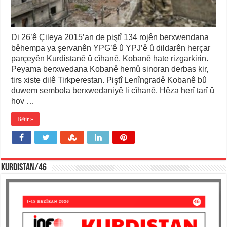
Di 26’ê Çileya 2015’an de piştî 134 rojên berxwendana
bêhempa ya şervanên YPG’ê û YPJ’ê û dildarên herçar
parçeyên Kurdistanê û cîhanê, Kobanê hate rizgarkirin.
Peyama berxwedana Kobanê hemû sinoran derbas kir,
tirs xiste dilê Tirkperestan. Piştî Lenîngradê Kobanê bû
duwem sembola berxwedaniyê li cîhanê. Hêza herî tarî û
hov …
Bêtir »
KURDISTAN/46