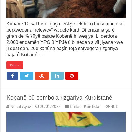
Kobanê 10 sal berê êrişa DAIŞê têk bir û bû semboleke
berxwedana neteweyî ya gelê kurd. Di encama şerê
giran de % 70yê bajarê Kobanê hilweşiya. Li derdora
2,000 endamên YPG û YPJê û bi sedan sivîl jiyana xwe
ji dest dan. 26ê kanûna paşîn roja salvegera rizgariya
bajarê Kobanê …
Bêtir »
Kobanê bû sembola rizgariya Kurdistanê
Necat Ayaz
26/01/2024
Bulten
,
Kurdistan
401