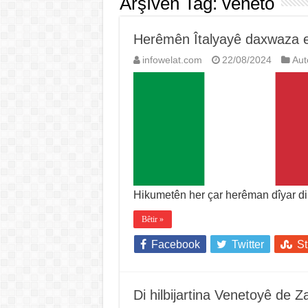
Arşîvên Tag:
veneto
Herêmên Îtalyayê daxwaza er
infowelat.com
22/08/2024
Au
Hikumetên her çar herêman dîyar dik
Bêtir »
Facebook
Twitter
S
Di hilbijartina Venetoyê de Za