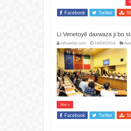
B
Facebook
Twitter
S
Li Venetoyê daxwaza ji bo s
infowelat.com
16/04/2014
Au
Bêtir »
Facebook
Twitter
S