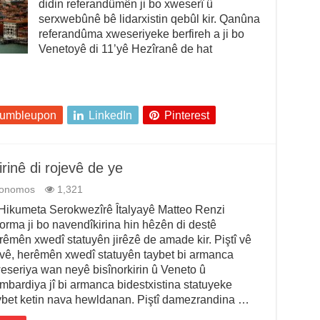
didin referandûmên ji bo xweserî û
serxwebûnê bê lidarxistin qebûl kir. Qanûna
referandûma xweseriyeke berfireh a ji bo
Venetoyê di 11’yê Hezîranê de hat
tumbleupon
LinkedIn
Pinterest
rinê di rojevê de ye
tonomos
1,321
kumeta Serokwezîrê Îtalyayê Matteo Renzi
forma ji bo navendîkirina hin hêzên di destê
rêmên xwedî statuyên jirêzê de amade kir. Piştî vê
vê, herêmên xwedî statuyên taybet bi armanca
eseriya wan neyê bisînorkirin û Veneto û
mbardiya jî bi armanca bidestxistina statuyeke
ybet ketin nava hewldanan. Piştî damezrandina …