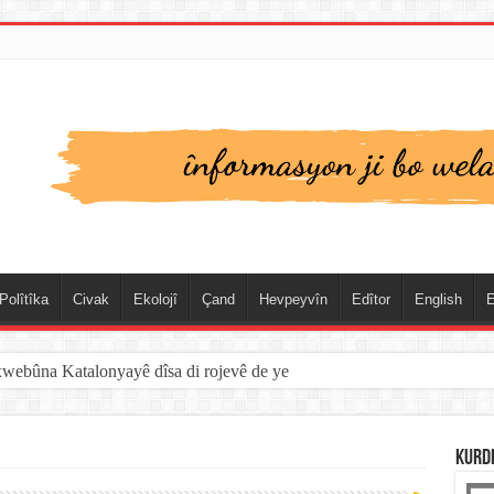
Polîtîka
Civak
Ekolojî
Çand
Hevpeyvîn
Edîtor
English
E
xwebûna Katalonyayê dîsa di rojevê de ye
KURD