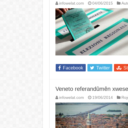
infowelat.com
04/06/2015
Au
Facebook
Twitter
S
Veneto referandûmên xweseri
infowelat.com
19/06/2014
Roj