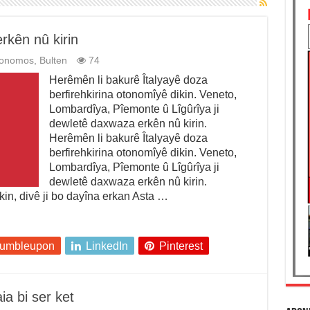
kên nû kirin
tonomos
,
Bulten
74
Herêmên li bakurê Îtalyayê doza
berfirehkirina otonomîyê dikin. Veneto,
Lombardîya, Pîemonte û Lîgûrîya ji
dewletê daxwaza erkên nû kirin.
Herêmên li bakurê Îtalyayê doza
berfirehkirina otonomîyê dikin. Veneto,
Lombardîya, Pîemonte û Lîgûrîya ji
dewletê daxwaza erkên nû kirin.
in, divê ji bo dayîna erkan Asta …
tumbleupon
LinkedIn
Pinterest
ia bi ser ket