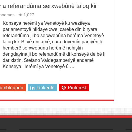
a referandûma serxwebûnê taloq kir
tonomos
1,027
Konseya herêmî ya Venetoyê ku wezîfeya
parlamentoyê hildaye xwe, careke din biryara
referandûma ji bo serxwebûna herêma Venetoyê
taloq kir. Bi vê encamê, cara duyemîn partiyên li
hemberê serxwebûna herêmê nehiştîn
dengdayina ji bo referandûmê di konseyê de bê li
dar xistin. Stefano Valdegamberiyê endamê
Konseya Herêmî ya Venetoyê û …
tumbleupon
LinkedIn
Pinterest