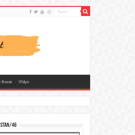
-Kovar
Vîdyo
ISTAN/46