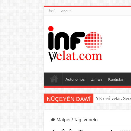
Têkilî
About
Autonomos
Ziman
Kurdistan
NÛÇEYÊN DAWÎ
YE derî vekir: Ser
Malper
/
Tag:
veneto