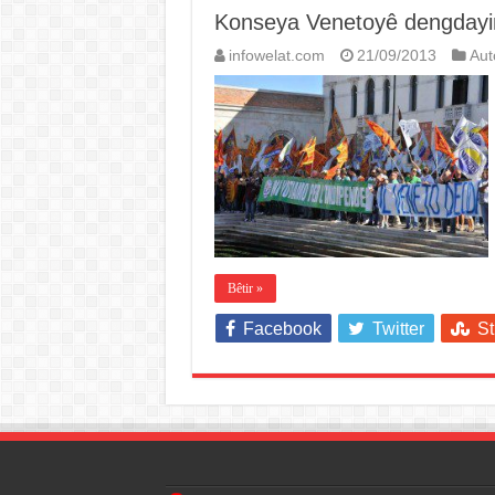
Konseya Venetoyê dengdayin
infowelat.com
21/09/2013
Au
Bêtir »
Facebook
Twitter
S