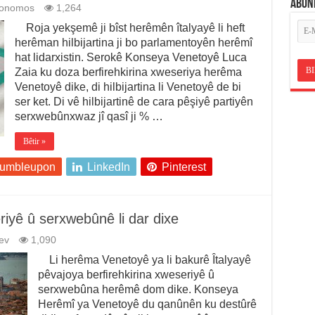
ABON
tonomos
1,264
Roja yekşemê ji bîst herêmên îtalyayê li heft
herêman hilbijartina ji bo parlamentoyên herêmî
hat lidarxistin. Serokê Konseya Venetoyê Luca
Zaia ku doza berfirehkirina xweseriya herêma
Venetoyê dike, di hilbijartina li Venetoyê de bi
ser ket. Di vê hilbijartinê de cara pêşiyê partiyên
serxwebûnxwaz jî qasî ji % …
Bêtir »
tumbleupon
LinkedIn
Pinterest
yê û serxwebûnê li dar dixe
ev
1,090
Li herêma Venetoyê ya li bakurê Îtalyayê
pêvajoya berfirehkirina xweseriyê û
serxwebûna herêmê dom dike. Konseya
Herêmî ya Venetoyê du qanûnên ku destûrê