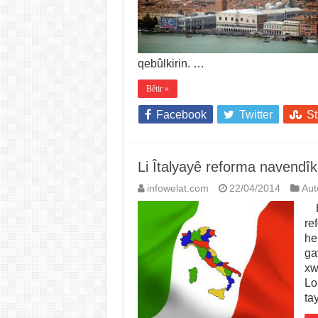
qebûlkirin. …
Bêtir »
Facebook
Twitter
S
Li Îtalyayê reforma navendîki
infowelat.com
22/04/2014
Au
Hi
re
he
ga
xw
Lo
ta