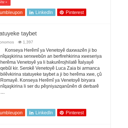
êtir »
tumbleupon
LinkedIn
Pinterest
tatuyeke taybet
tonomos
1,397
Konseya Herêmî ya Venetoyê daxwazên ji bo
nîqaşkirina serxwebûn an berfirehkirina xweseriya
herêma Venetoyê ya li bakurêrojhilatê Îtalyayê
qebûl kir. Serokê Venetoyê Luca Zaia bi armanca
bilêvkirina statuyeke taybet a ji bo herêma xwe, çû
Romayê. Konseya Herêmî ya Venetoyê biryara
nîqaşkirina li ser du pêşniyazqanûnên di derbarê
…
tumbleupon
LinkedIn
Pinterest