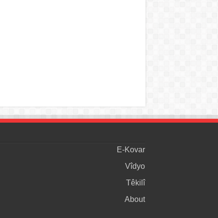
E-Kovar
Vîdyo
Têkilî
About