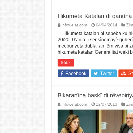
Hikumeta Katalan di qanûna
infowelat.com
04/04/2014
Zi
Hikumeta katalan bi sebeba ku hiq
20/2010’an a li ser sînemayê guherî
mecbûriyeta dûblaj an jêrnivîsa bi z
hikumeta katalan Generalitat wekî 
Bêtir »
Facebook
Twitter
S
Bikaranîna baskî di rêvebir
infowelat.com
12/07/2013
Zi