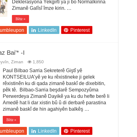
Deklerasyona Yekgirtî ya ji bo Normalkirina
Zimanê Galîsî îmze kirin. …
Bêtir »
tumbleupon
LinkedIn
Pinterest
z Bai’* -I
yvîn
,
Ziman
1,850
Paul Bilbao Sarria Sekreterê Giştî yê
KONTSEILUA’yê ye ku rêxistineke ji gelek
rêxistinên ku di qada zimanê baskî de dixebitin,
pêk tê. Bilbao-Sarria beşdarê Sempozyûma
Perwerdeya Zimanê Dayikê ya ku du hefte berê li
Amedê hat li dar xistin bû û di derbarê parastina
zimanê baskî de hin agahiyên balkêş …
Bêtir »
tumbleupon
LinkedIn
Pinterest