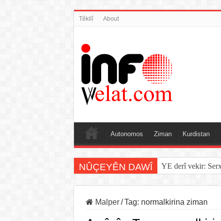
Têkilî
About
Autonomos
Ziman
Kurdistan
NÛÇEYÊN DAWÎ
YE derî vekir: Ser
Malper
/
Tag:
normalkirina ziman