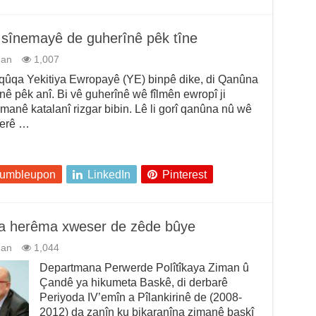
 sînemayê de guherînê pêk tîne
man
1,007
ûqa Yekitiya Ewropayê (YE) binpê dike, di Qanûna
nê pêk anî. Bi vê guherînê wê fîlmên ewropî ji
imanê katalanî rizgar bibin. Lê li gorî qanûna nû wê
berê …
tumbleupon
LinkedIn
Pinterest
iya herêma xweser de zêde bûye
man
1,044
Departmana Perwerde Polîtîkaya Ziman û
Çandê ya hikumeta Baskê, di derbarê
Periyoda IV’emîn a Pîlankirinê de (2008-
2012) da zanîn ku bikaranîna zimanê baskî