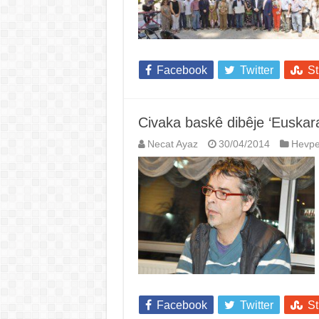
Facebook
Twitter
S
Civaka baskê dibêje ‘Euskara
Necat Ayaz
30/04/2014
Hevpe
Facebook
Twitter
S