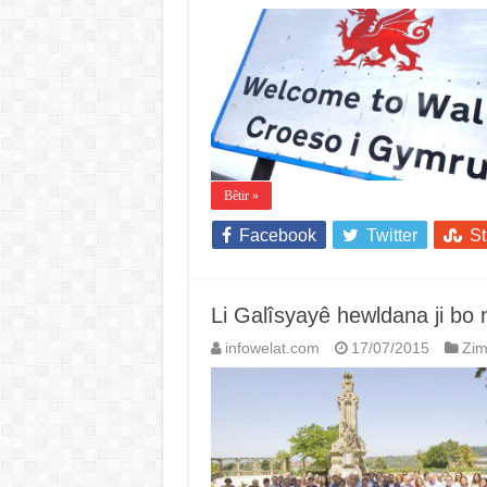
Bêtir »
Facebook
Twitter
S
Li Galîsyayê hewldana ji bo 
infowelat.com
17/07/2015
Zi