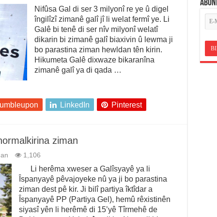
ABON
Nifûsa Gal di ser 3 milyonî re ye û digel
îngilîzî zimanê galî jî li welat fermî ye. Li
Galê bi tenê di ser nîv milyonî welatî
dikarin bi zimanê galî biaxivin û lewma ji
bo parastina ziman hewldan tên kirin.
Hikumeta Galê dixwaze bikaranîna
zimanê galî ya di qada …
tumbleupon
LinkedIn
Pinterest
normalkirina ziman
man
1,106
Li herêma xweser a Galîsyayê ya li
Îspanyayê pêvajoyeke nû ya ji bo parastina
ziman dest pê kir. Ji bilî partiya îktîdar a
Îspanyayê PP (Partiya Gel), hemû rêxistinên
siyasî yên li herêmê di 15’yê Tîrmehê de