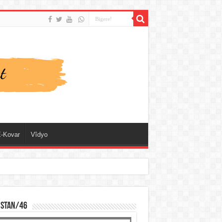
-Kovar
Vîdyo
ISTAN/46