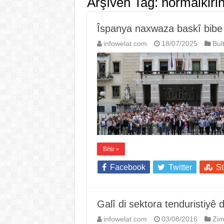
Arşîvên Tag:
normalkiri
Îspanya naxwaza baskî bibe
infowelat.com
18/07/2025
Bul
Bêtir »
Facebook
Twitter
S
Galî di sektora tenduristiyê 
infowelat.com
03/08/2016
Zi