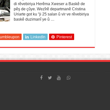
di rêvebiriya Herêma Xweser a Baskê de
pêş de çûye. Wezîrê departmanê Cristina
Uriarte got ku “ji 25 salan û vir ve rêvebiriya
baskê duzimanî ye û …
tumbleupon
LinkedIn
Pinterest