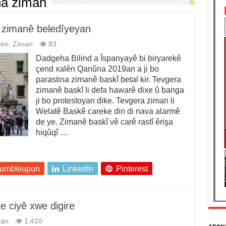
na ziman
 zimanê beledîyeyan
ten
,
Ziman
83
Dadgeha Bilind a Îspanyayê bi biryarekê
çend xalên Qanûna 2019an a ji bo
parastina zimanê baskî betal kir. Tevgera
zimanê baskî li defa hawarê dixe û banga
ji bo protestoyan dike. Tevgera ziman li
Welatê Baskê careke din di nava alarmê
de ye. Zimanê baskî vê carê rastî êrişa
hiqûqî …
tumbleupon
LinkedIn
Pinterest
de ciyê xwe digire
man
1,410