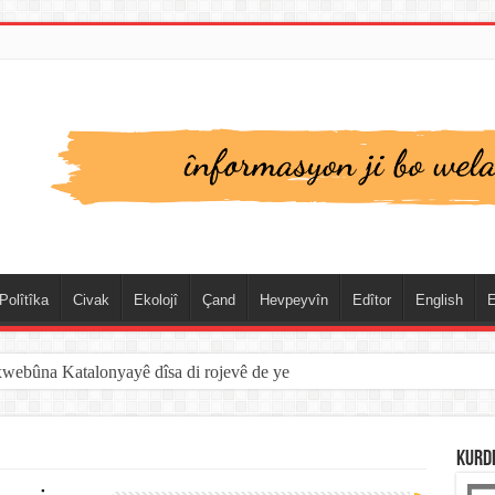
Polîtîka
Civak
Ekolojî
Çand
Hevpeyvîn
Edîtor
English
E
xwebûna Katalonyayê dîsa di rojevê de ye
KURD