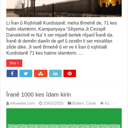
Li Îran û Rojhilatê Kurdistanê, meha tîrmehê de, 71 kes
hatin idamkirin. Kampanyaya ‘Sêşema Ji Cezayê
Darvekirinê re Na’ li ser mijarê bertek nîşanî Îranê da.
Îranê di demên dawîn de gef û zextên li ser mixalifan
zêde dike. Ji serê tîrmehê û vir ve li Îran û rojhilatê
Kurdistanê 71 kes hatine idamkirin. …
Bêtir »
Îranê 1000 kes îdam kirin
infowelat.com
20/02/2025
Bulten
,
Civak
61