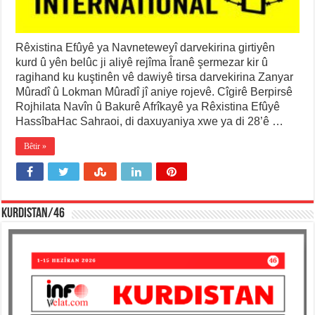
Rêxistina Efûyê ya Navneteweyî darvekirina girtiyên
kurd û yên belûc ji aliyê rejîma Îranê şermezar kir û
ragihand ku kuştinên vê dawiyê tirsa darvekirina Zanyar
Mûradî û Lokman Mûradî jî aniye rojevê. Cîgirê Berpirsê
Rojhilata Navîn û Bakurê Afrîkayê ya Rêxistina Efûyê
HassîbaHac Sahraoi, di daxuyaniya xwe ya di 28’ê …
Bêtir »
KURDISTAN/46