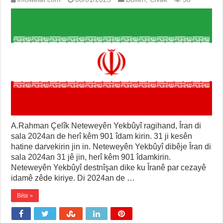
A.Rahman Çelîk Neteweyên Yekbûyî ragihand, Îran di
sala 2024an de herî kêm 901 îdam kirin. 31 ji kesên
hatine darvekirin jin in. Neteweyên Yekbûyî dibêje Îran di
sala 2024an 31 jê jin, herî kêm 901 îdamkirin.
Neteweyên Yekbûyî destnîşan dike ku Îranê par cezayê
idamê zêde kiriye. Di 2024an de …
Bêtir »