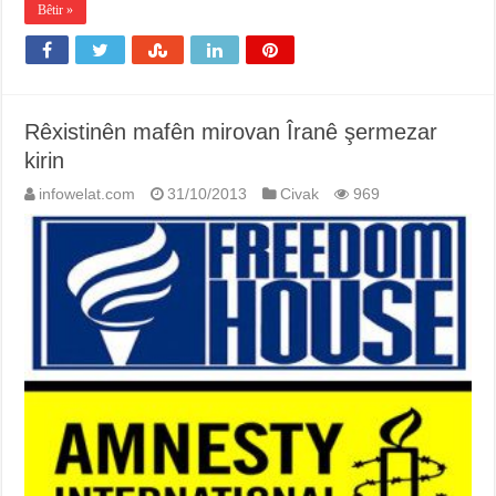
Bêtir »
Rêxistinên mafên mirovan Îranê şermezar
kirin
infowelat.com
31/10/2013
Civak
969