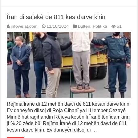
Îran di salekê de 811 kes darve kirin
infowelat.com
11/10/2024
Bulten
,
Polîtîka
51
Rejîma Îranê di 12 mehên dawî de 811 kesan darve kirin.
Ev daneyên dilsoj di Roja Cîhanî ya li Hember Cezayê
Mirinê hat ragihandin Rêjeya kesên li Îranê tên îdamkirin
ji % 20 zêde bû. Rejîma Îranê di 12 mehên dawî de 811
kesan darve kirin. Ev daneyên dilsoj di …