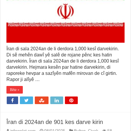
Îran di sala 2024an de li derdora 1,000 kesî darvekirin.
Di sê mehên dawî yê salê de rojane pênc kes hatin
darvekirin. Îran di sala 2024an de li derdora 1,000 kesî
darvekirin. Hejmara kesên par hatine darvekirin, di
raporeke hevpar a sazîyên mafên mirovan de cî girtin.
Rapor ji alîyê …
Bêtir »
Îran di 2024an de 901 kes darve kirin
infowelat.com
08/01/2025
Bulten
,
Civak
58