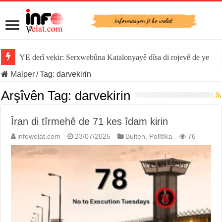
YE derî vekir: Serxwebûna Katalonyayê dîsa di rojevê de ye
Malper
/
Tag:
darvekirin
Arşîvên Tag:
darvekirin
Îran di tîrmehê de 71 kes îdam kirin
infowelat.com
23/07/2025
Bulten
,
Polîtîka
76