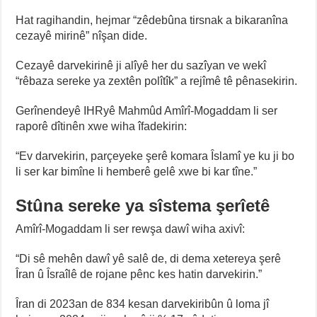
Hat ragihandin, hejmar “zêdebûna tirsnak a bikaranîna
cezayê mirinê” nîşan dide.
Cezayê darvekirinê ji alîyê her du sazîyan ve wekî
“rêbaza sereke ya zextên polîtîk” a rejîmê tê pênasekirin.
Gerînendeyê IHRyê Mahmûd Amîrî-Mogaddam li ser
raporê dîtinên xwe wiha îfadekirin:
“Ev darvekirin, parçeyeke şerê komara Îslamî ye ku ji bo
li ser kar bimîne li hemberê gelê xwe bi kar tîne.”
Stûna sereke ya sîstema şerîetê
Amîrî-Mogaddam li ser rewşa dawî wiha axivî:
“Di sê mehên dawî yê salê de, di dema xetereya şerê
Îran û Îsraîlê de rojane pênc kes hatin darvekirin.”
Îran di 2023an de 834 kesan darvekiribûn û loma jî