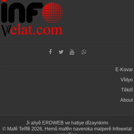
E-Kovar
Vîdyo
Têkilî
About
Ji aliyê
ERDWEB
ve hatiye dîzaynkirin
© Mafê Telîfê 2026, Hemû mafên naveroka malperê Infowelat