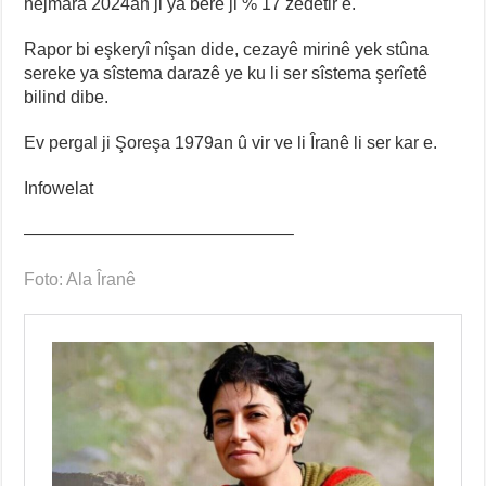
hejmara 2024an ji ya berê ji % 17 zêdetir e.
Rapor bi eşkeryî nîşan dide, cezayê mirinê yek stûna
sereke ya sîstema darazê ye ku li ser sîstema şerîetê
bilind dibe.
Ev pergal ji Şoreşa 1979an û vir ve li Îranê li ser kar e.
Infowelat
———————————————–
Foto: Ala Îranê