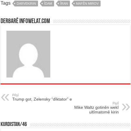
Tags
DARVEKIRIN
ÎDAM
ÎRAN
MAFÊN MIROV
Derbarê infowelat.com
Pêşî
Trump got, Zelensky “dîktator” e
Piştî
Mike Waltz gotinên wekî
ultîmatomê kirin
KURDISTAN/46