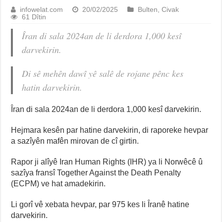
infowelat.com
20/02/2025
Bulten
,
Civak
61 Dîtin
Îran di sala 2024an de li derdora 1,000 kesî
darvekirin.
Di sê mehên dawî yê salê de rojane pênc kes
hatin darvekirin.
Îran di sala 2024an de li derdora 1,000 kesî darvekirin.
Hejmara kesên par hatine darvekirin, di raporeke hevpar
a sazîyên mafên mirovan de cî girtin.
Rapor ji alîyê Iran Human Rights (IHR) ya li Norwêcê û
sazîya fransî Together Against the Death Penalty
(ECPM) ve hat amadekirin.
Li gorî vê xebata hevpar, par 975 kes li Îranê hatine
darvekirin.